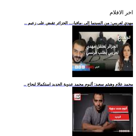
اخر الافلام
.. مهدي لعريبي: من السينما إلى -مافيا-... الجزائر تقبض على زعيم
.. محمد علام وهيثم سعيد: ألبوم محمد عدوية الجديد استكمالا لنجاح