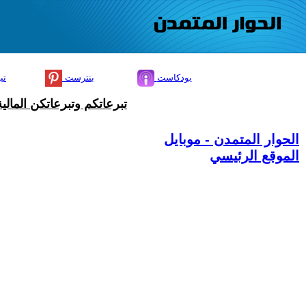
بودكاست
بنترست
تي
تبرعاتكم وتبرعاتكن المال
الحوار المتمدن - موبايل
الموقع الرئيسي