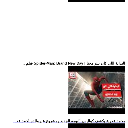
.. فيلم Spider-Man: Brand New Day | البداية اللي كان بيتر محتا
.. محمد عدوية يكشف كواليس ألبومه الجديد ومشروع عن والده أحمد عد