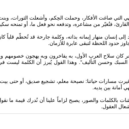
ن؛ فهي التي صاغت الأفكار، وحملت الحِكم، وأشعلت الثورات، 
ارئ، فتُغيّر من مشاعره، وتدفعه نحو فعل ما، أو تمنحه سكينة 
لى إنسان منهار إيمانه بذاته، وكلمة جارحة قد تُحطّم قلباً كا
اوز حدود اللحظة لتبقى عابرة للأزمان.
ر كان سلاح العرب الأول، به يفاخرون وبه يهجون خصومهم ويم
السبك وحسن التأليف”. وهذا القول يُبرز أن الكلمة ليست ف
 غيرت مسارات حياتنا: نصيحة معلم، تشجيع صديق، أو حتى بيت
 أمانة بين يديه.
الكلمات والصور، يصبح لزاماً علينا أن نُدرك قيمة ما نقول وما
شعال العقول.