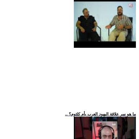
.. ما هو سر علاقة اليهود العرب بأم كلثوم؟