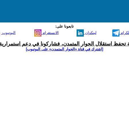
تابعونا على:
لكرام
لينكدإن
الانستغرام
اليوتيوب
ية تحفظ استقلال الحوار المتمدن، فشاركونا في دعم استمرارية 
[اشترك في قناة ‫«الحوار المتمدن» على اليوتيوب]