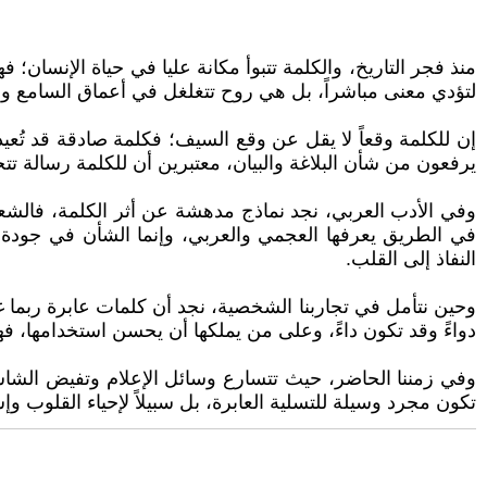
منذ فجر التاريخ، والكلمة تتبوأ مكانة عليا في حياة الإنسا
لتؤدي معنى مباشراً، بل هي روح تتغلغل في أعماق السامع والق
إن للكلمة وقعاً لا يقل عن وقع السيف؛ فكلمة صادقة قد تُعيد إ
يرفعون من شأن البلاغة والبيان، معتبرين أن للكلمة رسالة تتج
وفي الأدب العربي، نجد نماذج مدهشة عن أثر الكلمة، فالشع
في الطريق يعرفها العجمي والعربي، وإنما الشأن في جودة 
النفاذ إلى القلب.
وحين نتأمل في تجاربنا الشخصية، نجد أن كلمات عابرة ربما
دواءً وقد تكون داءً، وعلى من يملكها أن يحسن استخدامها، فهي
وفي زمننا الحاضر، حيث تتسارع وسائل الإعلام وتفيض الشاشات ب
تكون مجرد وسيلة للتسلية العابرة، بل سبيلاً لإحياء القلوب وإ