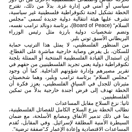
سياسي أو أمني في إدارة غزة. بدلاً من ذلك، تقترح
الخطة تشكيل لجنة تكنوقراطية فلسطينية غير سياسية،
تشرف عليها هيئة انتقالية دولية جديدة تُسمى "مجلس
السلام" (Board of Peace)، برئاسة دونالد ترامب نفسه،
وتضم شخصيات دولية بارزة مثل رئيس الوزراء
البريطاني الأسبق توني بلير.
من المنظور الفلسطيني، لا يمثل هذا الترتيب حماية
للسكان، بل يفرض وصاية خارجية مباشرة على القطاع.
إن استبدال القيادة الفلسطينية المنتخبة أو الممثلة بلجنة
تكنوقراطية دولية يعني تجريد الفلسطينيين من حقهم في
تقرير مصيرهم وإدارة شؤونهم الداخلية. كما أن وجود
"مجلس السلام" برئاسة ترامب وبلير، وهما شخصيتان
مثيرتان للجدل في السياق الفلسطيني، يعزز فكرة أن
الخطة تهدف إلى فرض أجندة خارجية بدلاً من تمكين
الفلسطينيين.
ثانيا: نزع السلاح مقابل المساعدات
تطالب الخطة بنزع السلاح الكامل للفصائل الفلسطينية،
بما في ذلك تدمير الأنفاق ومصانع الأسلحة، مع ضمان
السيطرة الأمنية المطلقة لإسرائيل. وفي المقابل، تُقدم
المساعدات الاقتصادية وإعادة الإعمار كـ"صفقة ترضية".