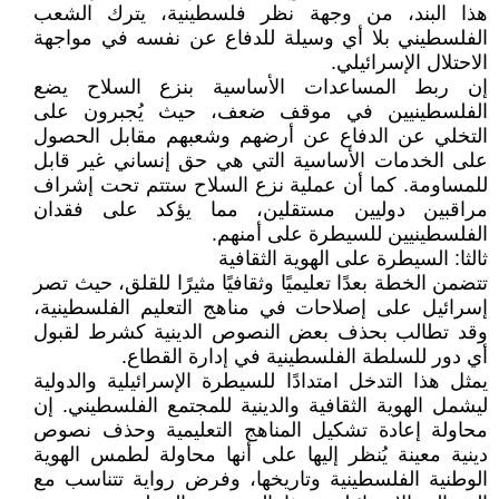
هذا البند، من وجهة نظر فلسطينية، يترك الشعب
الفلسطيني بلا أي وسيلة للدفاع عن نفسه في مواجهة
الاحتلال الإسرائيلي.
إن ربط المساعدات الأساسية بنزع السلاح يضع
الفلسطينيين في موقف ضعف، حيث يُجبرون على
التخلي عن الدفاع عن أرضهم وشعبهم مقابل الحصول
على الخدمات الأساسية التي هي حق إنساني غير قابل
للمساومة. كما أن عملية نزع السلاح ستتم تحت إشراف
مراقبين دوليين مستقلين، مما يؤكد على فقدان
الفلسطينيين للسيطرة على أمنهم.
ثالثا: السيطرة على الهوية الثقافية
تتضمن الخطة بعدًا تعليميًا وثقافيًا مثيرًا للقلق، حيث تصر
إسرائيل على إصلاحات في مناهج التعليم الفلسطينية،
وقد تطالب بحذف بعض النصوص الدينية كشرط لقبول
أي دور للسلطة الفلسطينية في إدارة القطاع.
يمثل هذا التدخل امتدادًا للسيطرة الإسرائيلية والدولية
ليشمل الهوية الثقافية والدينية للمجتمع الفلسطيني. إن
محاولة إعادة تشكيل المناهج التعليمية وحذف نصوص
دينية معينة يُنظر إليها على أنها محاولة لطمس الهوية
الوطنية الفلسطينية وتاريخها، وفرض رواية تتناسب مع