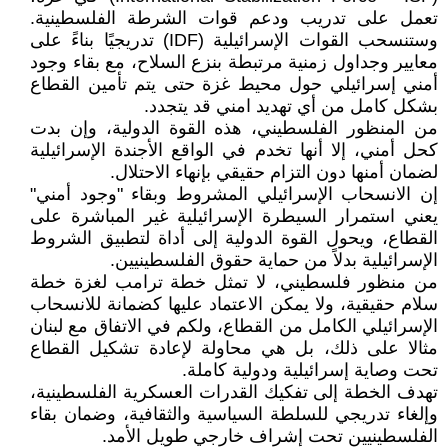
تعمل على تدريب ودعم قوات الشرطة الفلسطينية.
وستنسحب القوات الإسرائيلية (IDF) تدريجيًا بناءً على
معايير وجداول زمنية مرتبطة بنزع السلاح، مع بقاء وجود
أمني إسرائيلي حول محيط غزة حتى يتم تأمين القطاع
بشكل كامل من أي تهديد امني قد يتجدد.
من المنظور الفلسطيني، هذه القوة الدولية، وإن بدت
كحل أمني، إلا أنها تخدم في الواقع الأجندة الإسرائيلية
لضمان أمنها دون التزام حقيقي بإنهاء الاحتلال.
إن الانسحاب الإسرائيلي المشروط وبقاء "وجود أمني"
يعني استمرار السيطرة الإسرائيلية غير المباشرة على
القطاع، ويحول القوة الدولية إلى أداة لتطبيق الشروط
الإسرائيلية بدلاً من حماية حقوق الفلسطينيين.
من منظور فلسطيني، لا تمثل خطة ترامب لغزة خطة
سلام حقيقية، ولا يمكن الاعتماد عليها كضمانة للانسحاب
الإسرائيلي الكامل من القطاع، ولكم في الاتفاق مع لبنان
مثالا على ذلك، بل هي محاولة لإعادة تشكيل القطاع
تحت وصاية إسرائيلية ودولية كاملة.
تهدف الخطة إلى تفكيك القدرات العسكرية الفلسطينية،
وإلغاء تدريجي للسلطة السياسية والثقافية، وضمان بقاء
الفلسطينيين تحت إشراف خارجي طويل الأمد.