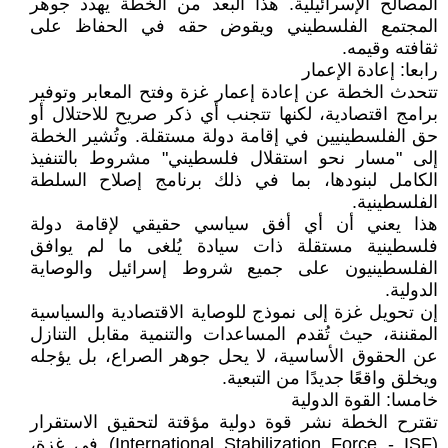
المصالح الإسرائيلية. هذا البعد من الخطة يهدد جوهر
المجتمع الفلسطيني ويقوض حقه في الحفاظ على
ثقافته وقيمه.
رابعا: إعادة الإعمار
تتحدث الخطة عن إعادة إعمار غزة وفتح المعابر وتوفير
برامج اقتصادية، لكنها تتجنب أي ذكر صريح للاحتلال أو
حق الفلسطينيين في إقامة دولة مستقلة. وتُشير الخطة
إلى "مسار نحو استقلال فلسطيني" مشروط بالتنفيذ
الكامل لبنودها، بما في ذلك برنامج إصلاح السلطة
الفلسطينية.
هذا يعني أن أي أفق سياسي حقيقي لإقامة دولة
فلسطينية مستقلة ذات سيادة يُلغى ما لم يوافق
الفلسطينيون على جميع شروط إسرائيل والوصاية
الدولية.
إن تحويل غزة إلى نموذج للوصاية الاقتصادية والسياسية
المقننة، حيث تُقدم المساعدات والتنمية مقابل التنازل
عن الحقوق الأساسية، لا يحل جوهر الصراع، بل يؤجله
ويخلق واقعًا جديدًا من التبعية.
خامسا: القوة الدولية
تقترح الخطة نشر قوة دولية مؤقتة لتحقيق الاستقرار
(International Stabilization Force - ISF) في غزة،