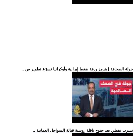
.. جولة الصحافة | هرمز ورقة ضغط إيرانية وأوكرانيا تسرّع تطوير ص
.. تسرب نفطي بعد جنوح ناقلة روسية قبالة السواحل العمانية