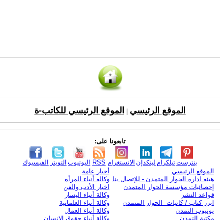
الموقع الرئيسي
الموقع الرئيسي للكاتب-ة
|
تابعونا على:
بنترست
تيلكرام
لينكدإن
الانستغرام
RSS
اليوتيوب
التويتر
الفيسبوك
الموقع الرئيسي
أخبار عامة
هيئة ادارة الحوار المتمدن - للإتصال بنا
وكالة أنباء المرأة
إحصائيات مؤسسة الحوار المتمدن
اخبار الأدب والفن
قواعد النشر
وكالة أنباء اليسار
ابرز كتاب / كاتبات الحوار المتمدن
وكالة أنباء العلمانية
يوتيوب التمدن
وكالة أنباء العمال
مكتبة التمدن
وكالة أنباء حقوق الإنسان