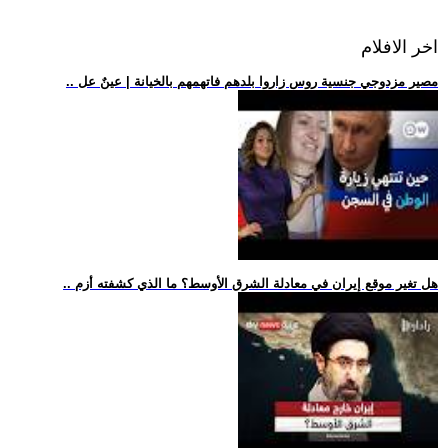
اخر الافلام
.. مصير مزدوجي جنسية روس زاروا بلدهم فاتهمهم بالخيانة | عينٌ عل
.. هل تغير موقع إيران في معادلة الشرق الأوسط؟ ما الذي كشفته أزم