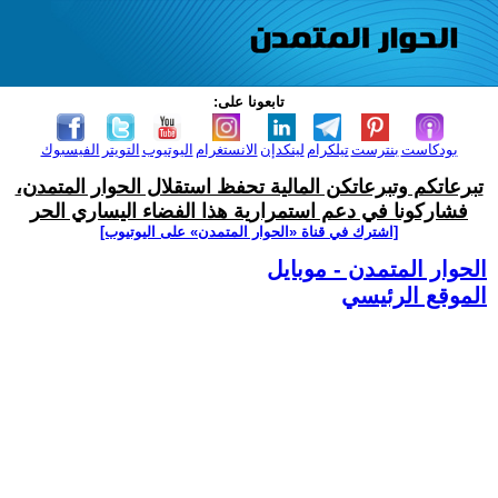
تابعونا على:
بودكاست
بنترست
تيلكرام
لينكدإن
الانستغرام
اليوتيوب
التويتر
الفيسبوك
تبرعاتكم وتبرعاتكن المالية تحفظ استقلال الحوار المتمدن،
فشاركونا في دعم استمرارية هذا الفضاء اليساري الحر
[اشترك في قناة ‫«الحوار المتمدن» على اليوتيوب]
الحوار المتمدن - موبايل
الموقع الرئيسي