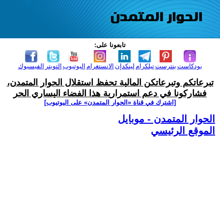
تابعونا على:
بودكاست
بنترست
تيلكرام
لينكدإن
الانستغرام
اليوتيوب
التويتر
الفيسبوك
تبرعاتكم وتبرعاتكن المالية تحفظ استقلال الحوار المتمدن،
فشاركونا في دعم استمرارية هذا الفضاء اليساري الحر
[اشترك في قناة ‫«الحوار المتمدن» على اليوتيوب]
الحوار المتمدن - موبايل
الموقع الرئيسي