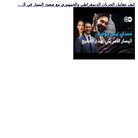
.. كيف يتعامل الحزبان الديمقراطي والجمهوري مع صعود اليسار في ال