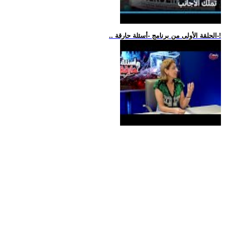
.. الحلقة الأولى من برنامج -أسئلة حارقة-!