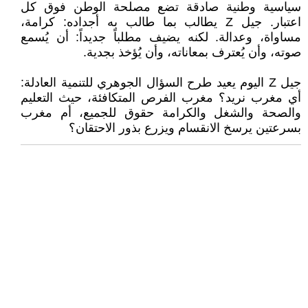
سياسية وطنية صادقة تضع مصلحة الوطن فوق كل
اعتبار. جيل Z يطالب بما طالب به أجداده: كرامة،
مساواة، وعدالة. لكنه يضيف مطلباً جديداً: أن يُسمع
صوته، وأن يُعترف بمعاناته، وأن يُؤخذ بجدية.
جيل Z اليوم يعيد طرح السؤال الجوهري للتنمية العادلة:
أي مغرب نريد؟ مغرب الفرص المتكافئة، حيث التعليم
والصحة والشغل والكرامة حقوق للجميع، أم مغرب
بسرعتين يرسخ الانقسام ويزرع بذور الاحتقان؟