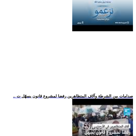
.. صدامات بين الشرطة وآلاف المتظاهرين رفضا لمشروع قانون يسهّل ت