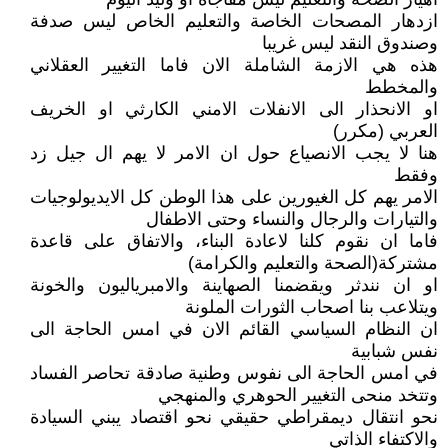
ازدهار المصحات الخاصة والتعليم الخاص ليس صدفة
وصندوق النقد ليس غريبا
هذه هي الازمة الشاملة الان فاما التغيير العقلاني
والمخطط
او الانحذار الى الانفلات الامني الكارثي او الخريف
العربي (مكرر)
هنا لا يجب الانصياع حول ان الامر لا يهم ال جيل زد
وفقط
الامر يهم كل الغيورين على هذا الوطن كل الايديولوجيات
والتيارات والرجال والنساء وحتى الاطفال
فاما ان نقوم كلنا لاعادة البناء، والاتفاق على قاعدة
مشتركة(الصحة والتعليم والكرامة)
او ان نندثر ويقضمنا الصهاينة والامبرياليون والخونة
ويتلاعب بنا اصحاب الثورات الملونة
ان النظام السياسي القائم الان في امس الحاجة الى
نفس شبابية
في امس الحاجة الى نفوس وطنية صادقة تحاصر الفساد
وتتخد منحى التغيير الحوهري والمنهجي
نحو انتقال ديمقراطي حقيقي نحو اقتصاد يبني السيادة
والاكتفاء الذاتي