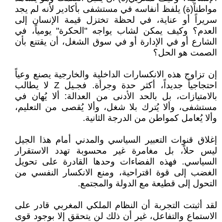
مواطناً(ة) يلفظ أنفاسه في مستشفى بأكادير لأنه لم يجد
سريراً أو عناية، في لحظة تختزل قيمة الإنسان إلى
العدم؟ وكيف يمكن لشاب يواجه "الحكرة" يومياً، في
الشارع أو في الإدارة أو في سوق الشغل، أن يقتنع بأن
الصمت هو الحل؟
إن تزاوج هذه الانكسارات الداخلية والخارجية يصنع وعياً
احتجاجياً جديداً، أكثر حدة وجرأة. فجـيل Z لا يطالب
بالامتيازات، بل بالحد الأدنى من العدالة: ألا يُهان في
مستشفى، وألا يُترك بلا شغل، وألا يُقصى من التعليم،
وألا يُعامل كمواطن من الدرجة الثانية.
إغلاق قنوات التعبير السياسي والمدني أمام هذا الجيل
ليس حلاً، بل مغامرة غير محسوبة تهدد الاستقرار
السياسي. فهذه الفضاءات وحدها القادرة على تحويل
الغضب إلى قوة اقتراحية، ومنع الانكسار النفسي من
التحول إلى قطيعة مع الدولة والمجتمع.
لقد أثبتت التجربة أن النظام الملكي المغربي قادر على
الاستماع والتفاعل، غير أن ذلك لن يتحقق إلا بوجود قوى