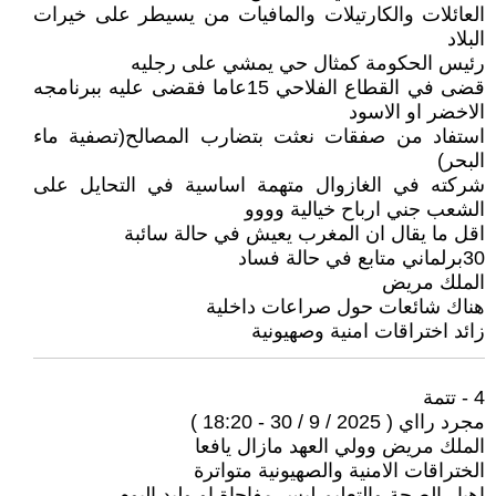
العائلات والكارتيلات والمافيات من يسيطر على خيرات
البلاد
رئيس الحكومة كمثال حي يمشي على رجليه
قضى في القطاع الفلاحي 15عاما فقضى عليه ببرنامجه
الاخضر او الاسود
استفاد من صفقات نعثت بتضارب المصالح(تصفية ماء
البحر)
شركته في الغازوال متهمة اساسية في التحايل على
الشعب جني ارباح خيالية وووو
اقل ما يقال ان المغرب يعيش في حالة سائبة
30برلماني متابع في حالة فساد
الملك مريض
هناك شائعات حول صراعات داخلية
زائد اختراقات امنية وصهيونية
4 - تتمة
مجرد رااي ( 2025 / 9 / 30 - 18:20 )
الملك مريض وولي العهد مازال يافعا
الختراقات الامنية والصهيونية متواترة
اهيار الصحة والتعليم ليس مفاجاة او وليد اليوم