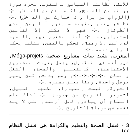
للآسف، نظامنا السياسي بالمغرب، مجرد صورة
براقة من الخارج، لكنه عفن من الداخل ۔-;-
(الزواق من برا واش خبارك من الداخل) ۔-;-
نظام، يعمل بمقولة سارتر، أنا ومن بعدي
الطوفان ۔-;- فهو لا يكثر إلا لتأمين
إستمراريته ۔-;- أما الشعب، فهو بالنسبة
له، ليس إلا رعية، تحكم بالعصى، مثلما يحكم
الراعي غنمه ۔-;-
المغرب، يشيد بنيات مشاريع ضخمة Méga-projets،
غير أنه في المقابل، يهمل بنيات المشاريع
الإجتماعية، كالتعليم والصحة، الشغل
والسكن ۔-;-۔-;-۔-;-۔-;-، وهو بذلك، كمن يسير
برجل واحدة، وهنا يعلق مصيره ۔-;-
الثورة، ليست إختيارا، لكنها السبيل،
لتحرير التاريخ من جموده ۔-;- لذلك على
النظام أن يبادر، لحل أزمته، حتى لا يجد
نفسه في مزبلة التاريخ ۔-;-
3 - فشل الصحة والتعليم والكرامة هي فشل النظام
ككل