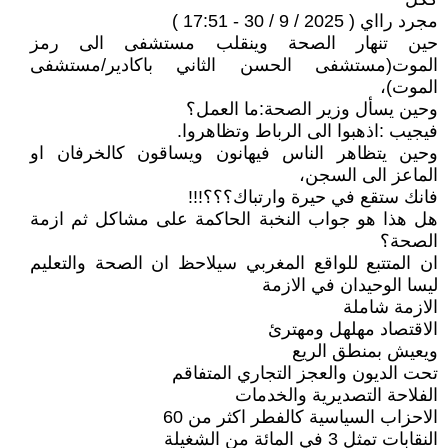
مجرد رااي ( 2025 / 9 / 30 - 17:51 )
حين تنهار الصحة وينقلب مستشفى الى رمز
الموت(مستشفى الحسن الثاني باكادير/مستشفى
الموت)،
وحين يسأل وزير الصحة:ما العمل؟
فيجيب :اذهبوا الى الرباط وتظاهروا.
وحين يتظاهر الناس فيهانون ويساقون كالخرفان او
الماعز الى السجن،
فانك ستقع في حيرة وارتباك؟؟؟!!!
هل هذا هو جواب النخبة الحاكمة على مشاكل ثم ازمة
الصحة؟
ان المتتبع للواقع المغربي سيلاحظ ان الصحة والتعليم
ليسا الوحيدان في الازمة
الازمة شاملة
الاقتصاد مهلهل ومهترئ
ويعيش بمنطق الريع
تحت الديون والعجز التجاري المتفاقم
الفلاحة التصديرية والخدمات
الاحزاب السياسية كالفطر اكثر من 60
النقابات تمثل 3 في المائة من الشغيلة