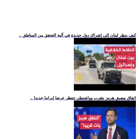
.. كيف ينظر لبنان إلى إشراك دول جديدة في آلية التحقق من المناطق
.. اتفاق مضيق هرمز يقترب وواشنطن تنتظر عرضا إيرانيا جديدا