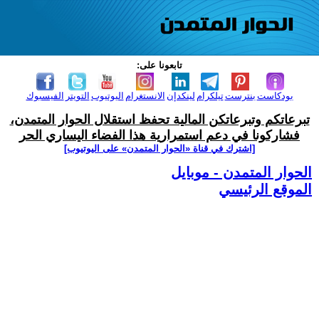
تابعونا على:
بودكاست
بنترست
تيلكرام
لينكدإن
الانستغرام
اليوتيوب
التويتر
الفيسبوك
تبرعاتكم وتبرعاتكن المالية تحفظ استقلال الحوار المتمدن،
فشاركونا في دعم استمرارية هذا الفضاء اليساري الحر
[اشترك في قناة ‫«الحوار المتمدن» على اليوتيوب]
الحوار المتمدن - موبايل
الموقع الرئيسي