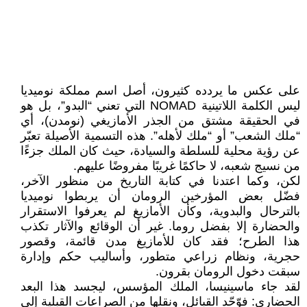
على عكس ما يردده كثيرون، أصل اسم مملكة نوميديا
ليس الكلمة اللاتينية NOMAD التي تعني “البدو”، بل هو
في الحقيقة مشتق من الجذر الأمازيغي (نومدن)، أي
“ملك الشعب” أو “ملك لأهله”. هذه التسمية الأصيلة تعبّر
عن رؤية محلية للسلطة والسيادة، حيث كان الملك جزءًا
من نسيج شعبه، لا حاكمًا غريبًا مفروضًا عليهم.
لكن، وكما اعتدنا في كتابة التاريخ من منظور الآخر،
فضّل بعض المؤرخين الرومان أن يربطوا نوميديا
بالترحال والبدوية، وكأن الأمازيغ لم يعرفوا الاستقرار
والحضارة إلا بفضل روما. غير أن الوقائع والآثار تكذب
هذا الطرح؛ فقد كان للأمازيغ مدن قائمة، وقصور
حجرية، ونظام زراعي متطور، وأساليب حكم وإدارة
سبقت دخول الرومان بقرون.
لقد جاء ماسينيسا، الملك المؤسس، ليجسد هذا البعد
الحضاري: فوّحّد القبائل، ونقلها من الصراعات القبلية إلى