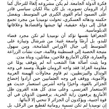
فكرة الدولة الجامعة. لم يكن مشروعه إلغاءً للترحال كما
أراد الرومان تصويره، بل كان بناءً لكيان سياسي قادر
على الصمود أمام القوى الكبرى في المتوسط. وبفضل
حكمته ودهائه العسكري، تحولت نوميديا من مجرد تجمع
قبائل إلى دولة حقيقية، لها جيشها واقتصادها وعلاقاتها
الدبلوماسية.
الجغرافيا نفسها تؤكد أن نوميديا لم تكن مجرد فضاء
للبدو، بل أرضًا واسعة غنية: من شرشال وتيبازة على
المتوسط إلى جبال الأوراس الشامخة، ومن سهول
متيجة الخصبة إلى قسنطينة وقالمة، حيث نشأت الزراعة
والعمارة، فكان الأمازيغ فلاحين، مقاتلين، وبناة مدن.
وما يثبت أصالة هذا الشعب أنه لم يتوقف يومًا عن
مقاومة الغزاة: فقد واجه الرومان طويلاً، وصمد في وجه
الوندال والبيزنطيين، ثم قاوم محاولات الهيمنة العربية
والأموية، ووقف في وجه العثمانيين حين أرادوا إخضاع
الجزائر بالقوة، وأخيرًا واجه أشرس استعمار حديث هو
الاستعمار الفرنسي. وعلى مدى كل هذه القرون ظل
الأمازيغ يرفعون راية الحرية، يرفضون الذوبان في أي
قوة أجنبية، ويؤكدون أن الجزائر لا تنحني إلا لأبنائها.
إن نوميديا لم تكن تسمية رومانية لقطيع من الرحّل، بل