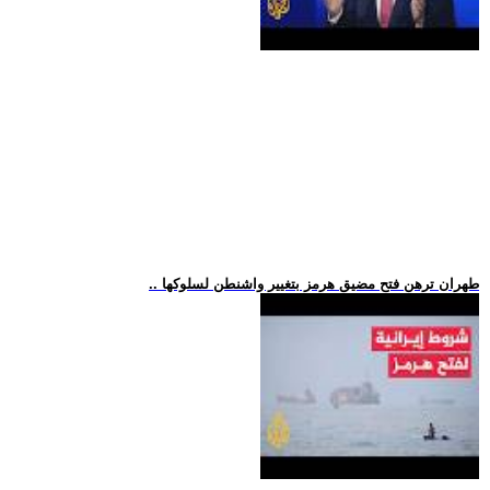
.. طهران ترهن فتح مضيق هرمز بتغيير واشنطن لسلوكها