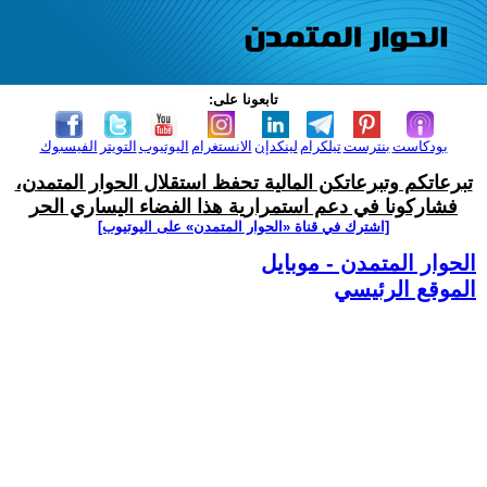
تابعونا على:
بودكاست
بنترست
تيلكرام
لينكدإن
الانستغرام
اليوتيوب
التويتر
الفيسبوك
تبرعاتكم وتبرعاتكن المالية تحفظ استقلال الحوار المتمدن،
فشاركونا في دعم استمرارية هذا الفضاء اليساري الحر
[اشترك في قناة ‫«الحوار المتمدن» على اليوتيوب]
الحوار المتمدن - موبايل
الموقع الرئيسي