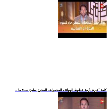
.. كلمة أخيرة -أزمة خطوط الهواتف المحمولة.. المخرج سامح سند: ما