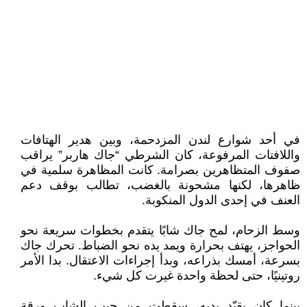
في أحد شوارع لندن المزدحمة، وبين هدير الهتافات
واللافتات المرفوعة، كان الشرطي “جاك هاربر” يراقب
صفوف المتظاهرين بصرامة. كانت المظاهرة سلمية في
ظاهرها، لكنها مشحونة بالغضب، تطالب بوقف دعم
العنف في إحدى الدول المنكوبة.
وسط الزحام، لمح جاك شابًا يتقدم بخطوات سريعة نحو
الحواجز، يهتف بحرارة ويمد يده نحو الضباط. تحرك جاك
بسرعة، أمسك بذراعه، وبدأ إجراءات الاعتقال. بدا الأمر
روتينيًا، حتى لحظة واحدة غيرت كل شيء.
بينما كان يقيّد يديه، سقطت من جيب الشاب ورقة