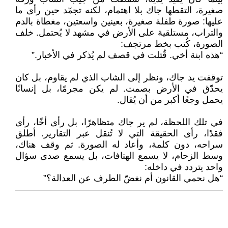
صغيرة، التقطها جاك بلا اهتمام، لكنه تجمّد حين رأى ما
عليها: صورة طفلة صغيرة، بعينين واسعتين، مغطاة بالدم
والتراب، مستلقية على الأرض في مشهد لا يُحتمل. خلف
الصورة، كُتب بخط مرتجف:
“هذه ابنة أخي. قُتلت في قصف لم يُذكر في الأخبار.”
توقفت يد جاك، ونظر إلى الشاب الذي لم يقاوم، بل كان
يحدّق في الأرض بصمت. لم يكن مجرمًا، بل إنسانًا
يحمل وجعًا أكبر من أن يُقال.
في تلك اللحظة، لم ير جاك متظاهرًا، بل رأى أخًا، رأى
فقدًا، رأى الحقيقة التي لا تُنقل عبر التقارير. أطلق
سراحه، دون كلمة، وأعاد له الصورة. ثم وقف هناك،
وسط الزحام، لا يسمع الهتافات، بل يسمع صدى سؤال
واحد يتردد في داخله:
“هل نحمي القانون أم نغضّ الطرف عن العدالة؟”