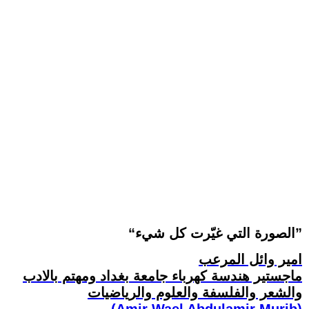
“الصورة التي غيّرت كل شيء”
امير وائل المرعب
ماجستير هندسة كهرباء جامعة بغداد ومهتم بالادب
والشعر والفلسفة والعلوم والرياضيات
(Amir Wael Abdulamir Murib)