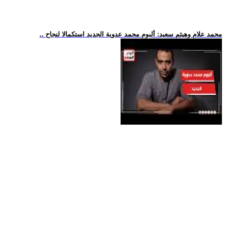
.. محمد علام وهيثم سعيد: ألبوم محمد عدوية الجديد استكمالا لنجاح