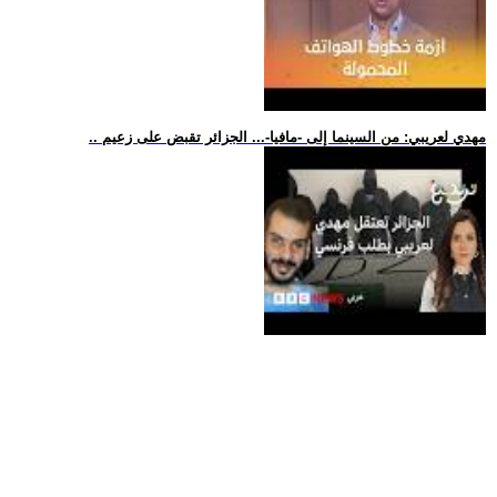
.. مهدي لعريبي: من السينما إلى -مافيا-... الجزائر تقبض على زعيم