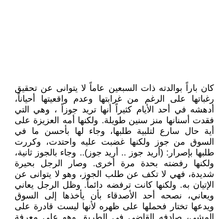
كان باراً بوالدته ذات السبعين عاماً لا يتوانى عن تحقيق
رغباتها على الرغم من غرابتها وعدم واقعيتها أحياناً،
أدهشه في أحد الأيام كثيراً أنها تريد جوزاً ، وهي التي
فقدت أسنانها منز سنين طويلة. ولكنها أمه العزيزة على
أية حال سارع لتلبية طلبها، وجاء لها بأحسن ما في
السوق من جوز ولكنها غضبت عليه واحتدت، وكررت
طلبها بإصرار: (أريد جوز .. أريد جوز).. وجاء بالجوز ثانية،
ولكنها رفضته بحدة مرة أخرى. وصار الرجل بحيرة
شديدة، فهي لا تكف عن طلب الجوز، وهو لا يتوانى عن
الإتيان به. ولكنها كانت ترفضه دائماً. وظل الرجل يعاني
ويعاني، نصحه أحد الأصدقاء بأن يأخذها إلى السوق
ويدعها تختار فحملها على ظهره لأنها ليست قادرة على
المشي، صادفه القاضي في الطريق وهو على معرفة