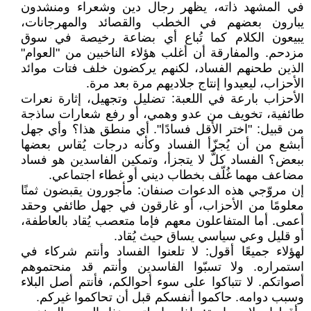
في المشهد ذاته، يظهر رجال دين وشعراء ومنشدون
يبارون بعضهم في الخطب والقصائد والمهرجانات،
يبيعون الكلام كما تُباع أي بضاعة رخيصة في سوق
مزدحم. والمفارقة أن أغلب هؤلاء الناخبين من "العوام"
الذين طحنهم الفساد، لكنهم يركضون خلف فتات موائد
الأحزاب، ليعيدوا إنتاج جلاديهم مرة بعد مرة.
الأحزاب بارعة في اللعبة: تضليل وتجهيل، إثارة نعرات
طائفية، تخويف من عدو وهمي، أو رفع شعارات ساذجة
من قبيل: "اختر الأقل فسادًا". أي منطق هذا؟ وأي جهل
أبشع من أن يُجزّأ الفساد وكأنه درجات يُقاس بعضها
ببعض؟ الفساد كلٌّ لا يتجزأ، وتمكين الفاسدين هو فساد
مضاعف مهما غُلّف بخطاب ديني أو غطاء اجتماعي.
إن مروّجي هذه الدعوات صنفان: مأجورون يقبضون ثمنًا
معلومًا من الأحزاب، أو غارقون في جهل طائفي وحقد
أعمى. أما المتفاعلون معهم فإما متعصب يُقاد بالعاطفة،
أو قليل وعي سياسي يساق حيث يُقاد.
لهؤلاء جميعًا أقول: لا تلعنوا الفساد وأنتم شركاء في
استمراره. ولا تسبّوا الفاسدين وأنتم قد منحتموهم
أصواتكم. لا تتباكوا على سوء أحوالكم، فأنتم أصل البلاء
وسبب دوامه. حاكموا أنفسكم قبل أن تحاكموا غيركم.