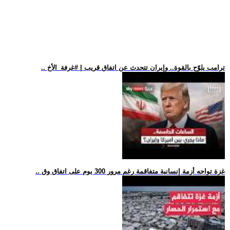
.. ترامب يلوّح بالقوة.. وإيران تتحدث عن اتفاق قريب | #غرفة_الأخ
.. غزة تواجه أزمة إنسانية متفاقمة رغم مرور 300 يوم على اتفاق وق