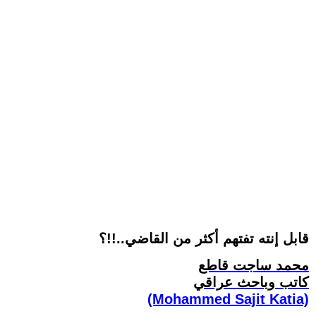
قابل إنته تفتهم أكثر من القاضي..!!؟
محمد ساجت قاطع
كاتب وباحث عراقي
(Mohammed Sajit Katia)