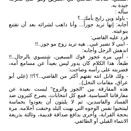
جيدة به.
سأله :
- ياولد وين رايح بأمك..؟
أجابه: إنها تريد جوزاً... وأنا ذاهب لشرائه بعد أن تقتنع
بنوعيته.
فرد عليه القاضي:
- ابني لا تصير غبي.. هيه تريد زوج مو جوز..!!
اندهش الرجل وأجابه:
- أمي مره عجوز فوك السبعين، شتسوي بالرجال..!!
طبعاً، هذا الكلام كان يدور ليس بعيداً عن مسامع أمه،
فضربته على رأسه وصاحت:
- ولك قابل انته تفتهم أكثر من القاضي..؟؟!! (علي أبو
عراق، مقامات النخل)..
هذه المفارقة بين "الجوز والزوج" ليست بعيدة عن
مفارقاتنا السياسية. فمع كل انتخابات، يصرخ كثيرون ضد
الفساد والفاسدين، ثم لا يلبثون أن يعودوا بحماسة
لينتخبوا نفس الوجوه التي نهبت البلد وخنقت أحلامه. مرة
بحجة القرابة، وأخرى بدافع صداقة قديمة، وثالثة بذريعة
الانتماء القبلي أو الطائفي.