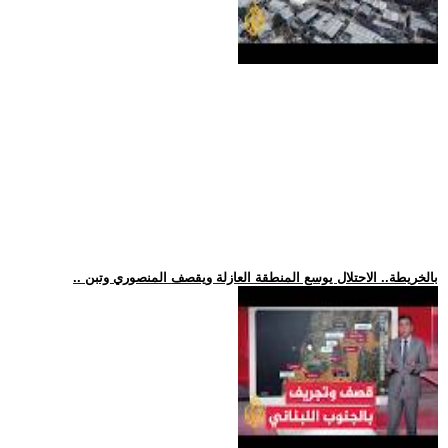
.. بالخريطة.. الاحتلال يوسع المنطقة العازلة ويقصف المنصوري وتبن