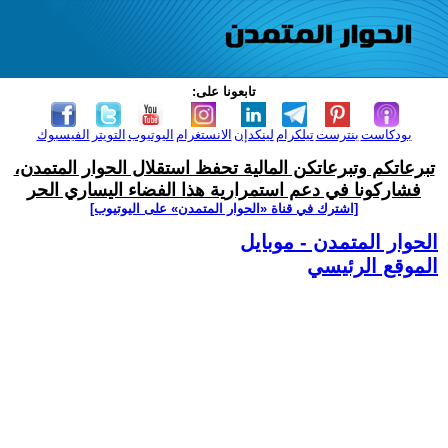
تابعونا على:
بودكاست
بنترست
تيلكرام
لينكدإن
الانستغرام
اليوتيوب
التويتر
الفيسبوك
تبرعاتكم وتبرعاتكن المالية تحفظ استقلال الحوار المتمدن،
فشاركونا في دعم استمرارية هذا الفضاء اليساري الحر
[اشترك في قناة ‫«الحوار المتمدن» على اليوتيوب]
الحوار المتمدن - موبايل
الموقع الرئيسي