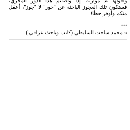
وأقولها بلا مواربة: إذا واصلتم هذا الدور المخزي،
فستكون تلك العجوز الباحثة عن "جوز" لا "جوز"، أعقل
منكم وأوفر حظًا!
***
» محمد ساجت السليطي (كاتب وباحث عراقي )