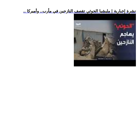
.. نشرة إخبارية | مليشيا الحوثي تقصف النازحين في مأرب.. وأميركا