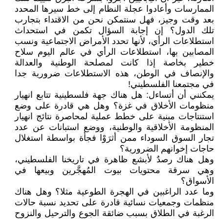
الممارسات وأعادوا عجلة النظام إلى خط سيرها المحدد
بعد وقت وجيز، فهل سنتمكن نحن من الاقتداء بتجارب
تلك الدول؟ إن إجابة السؤال تكمن في استحداث
استطلاعات الرأي، لأنها تحدد الأمراض الاجتماعية ونسب
المصابين بها، استطلاعات الرأي في عالم اليوم سلاح
خطير بخاصة إذا كانت لمصلحة الوطنية والعدالة
والإنصاف في الوطن، هذه الاستطلاعات ضرورية جدا
في مجتمعنا الفلسطيني!
يمكنني أن أتساءل: هل هناك جهة فلسطينية تتابع انهيار
منظومات الأخلاق في غزة؟ وهل هي قادرة على وضع
استنتاجات مبنية على خطط عملية لمحاصرة نتائج انهيار
المنظومة الأخلاقية والوطنية، ووضع استبانات عن عدد
تجار السوق السوداء ممن أثرَوْا فجأة بواسطة استغلال
حاجات إخوانهم الضرورية؟
وهل هناك رصدٌ لأبشع ظاهرة في تاريخنا الفلسطيني،
وهي سرقة محتويات بيوت المُهجَّرين وبيعها في
الأسواق؟
وما عدد الراغبين في الهجرة الطوعية مثلا؟ وهل هناك
منظمات وجمعيات نسائية قادرة على تحديد نسبة حالات
الرغبة في الطلاق بسبب ضائقة الجوع والترحيل والنزوح