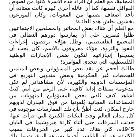
المجانية، مع العلم أن أفراد هذه الأسرة كانوا من لصوص
القوافل نفسها، كما أن عائلة أخرى كبيرة كانت معتادة أن
تأخذ أضعاف نصيبها من المعونات، وكان الموزعون
يخشون بطش هذه العائلة!
مع العلم أن هناك بعض المخاتير والمصلحين الاجتماعيين
ظلوا مُصرين على أن يمارسوا دورهم النضالي في
المجتمع الفلسطيني، وظل هؤلاء يرفضون إغراءات
النفوذ والثروة، هؤلاء معروفون بالاسم، كان يجب أن
يسجلوا إنجازاتهم لتكون ضمن الإنجازات الوطنية
الفلسطينية التي تتحدى المؤامرة!
ظللتُ أحجم عن نقد بعض المسؤولين وبعض المنتمين
للجمعيات غير الحكومية وبعض مندوبي التوزيع في
المؤسسات الدولية والكبيرة، لأن مشاهداتي لم تكن
مدعومة بملفات إدانة كافية، على الرغم من أنني كنتُ
أشاهد كيف يُلقي بعض المسؤولين المنهوبات من
المساعدات المجانية يُلقونها من فوق الجدران لذويهم
خارج المكان، كنت أظنُّ بأن تلك الممارسات موجودة في
كل بلدان العالم وقت النكبات الكبيرة التي قرأت عنها،
حدثت السرقات حتى أثناء كارثة هيروشيما في اليابان
1945م، كان هناك عدد كبير من الخروقات بسبب
الكارثة، غير أن اليابانيين أجروا بسرعة البرق تقييما لتلك