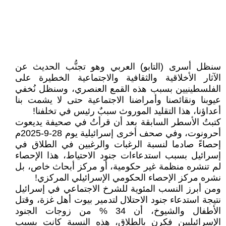
سنظل أسرى (التابو) العربي وهو تجنُّب الحديث عن
الآثار الأخلاقية والثقافية والاجتماعية الخطيرة على
الفلسطينيين بسبب هذه القمع العنصري، وسنظل نُخفي
عيوبنا ونقائصنا وأمراضنا الاجتماعية حتى لا يشمت بنا
أعداؤنا، هذا التقليد الموروث سببٌ رئيس في تخلفنا!
كتبتُ الأسطر السابقة بعد أن قرأتُ في صحيفة يديعوت
أحرونوت، وفي صحف أخرى إسرائيلية يوم 28-9-2025م
إحصاءً صادما لنسبة الرغبات والرغبين في الطلاق في
إسرائيل بسبب استدعاءات جنود الاحتياط، هذا الإحصاء
لم تنشره منظمة غير حكومية، أو مركز أبحاث خاص، بل
نشره مركز الإحصاء الحكومي الإسرائيلي المركزي!
ومن أبرز النسب المئوية للشرخ الاجتماعي في إسرائيل
نتيجة استدعاء جنود الاحتلال لتدمير بيوت أهل غزة، وقتل
الأطفال والشيوخ، أن 34 % من زوجات الجنود
الإسرائيليين فكرن بالطلاق، هذه النسبة كانت بسبب