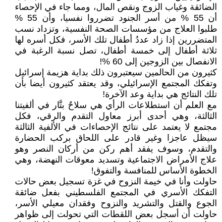
الضائقة وغياب الزوج ونقص المال، ومما جاء في الإحصاء
أن 55 % من أسر الجنود تضرروا نفسيا، وأن 55 %
طلبوا العلاج من مؤسسات الصحة النفسية، وتزداد نسب
المتضررين إذا زاد عددُ أطفال تلك الأسر، فكل أسره لها
ثلاثة أطفال إلى خمسة أطفال، تصل نسبة الرغبة في
الانفصال بين الزوجين إلى 60 %!
كثيرون من الحالمين سيعتبرون ذلك بداية هزيمة إسرائيل
وتفكك المجتمع الإسرائيلي، وقد يعتقد كثيرون أيضا بأن
تلك النتائج هي بداية وعد الآخرة!
مع العلم أن استطلاعات الرأي هي سلاحٌ بتَّار في ألفيتنا
الثالثة، وهي أحدى أبرز معاول التقدم والرقي، فكل
مجتمع لا يعتمد على نتائج الإحصاءات في الألفية الثالثة
سيظل عاجزا وغير قادر على اللحاق بركب الحضارة
والتقدم، وسوف يفقد أهم ركن من أركان النصر وهو
علاج الأمراض الاجتماعية وتسديد معوقات النهضة، وهي
الخطوة الأساس للمنافسة والتفوق!
حاولت وأنا في خيمة النزوح في غزة تسجيل بعض حالات
التفكك الأسري في المجتمع الفلسطيني بفعل ضائقة
الجوع والقتل والتشريد والنزوح وفقدان معيلي الأسر،
حاولت أن أسجل بعض اللقطات التي تحولت إلى ظواهر