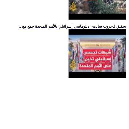
.. تحقيق لـ-دروب سايت-: دبلوماسي إسرائيلي بالأمم المتحدة جمع مع