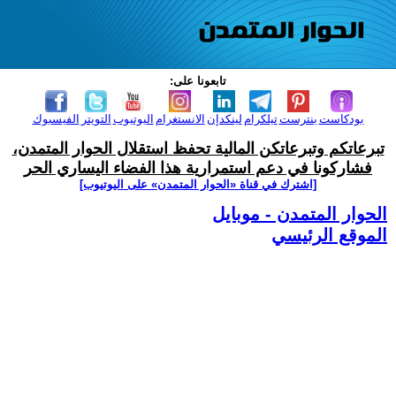
تابعونا على:
بودكاست
بنترست
تيلكرام
لينكدإن
الانستغرام
اليوتيوب
التويتر
الفيسبوك
تبرعاتكم وتبرعاتكن المالية تحفظ استقلال الحوار المتمدن،
فشاركونا في دعم استمرارية هذا الفضاء اليساري الحر
[اشترك في قناة ‫«الحوار المتمدن» على اليوتيوب]
الحوار المتمدن - موبايل
الموقع الرئيسي