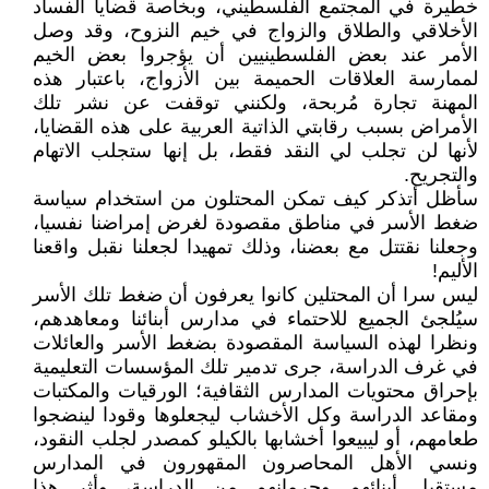
خطيرة في المجتمع الفلسطيني، وبخاصة قضايا الفساد
الأخلاقي والطلاق والزواج في خيم النزوح، وقد وصل
الأمر عند بعض الفلسطينيين أن يؤجروا بعض الخيم
لممارسة العلاقات الحميمة بين الأزواج، باعتبار هذه
المهنة تجارة مُربحة، ولكنني توقفت عن نشر تلك
الأمراض بسبب رقابتي الذاتية العربية على هذه القضايا،
لأنها لن تجلب لي النقد فقط، بل إنها ستجلب الاتهام
والتجريح.
سأظل أتذكر كيف تمكن المحتلون من استخدام سياسة
ضغط الأسر في مناطق مقصودة لغرض إمراضنا نفسيا،
وجعلنا نقتتل مع بعضنا، وذلك تمهيدا لجعلنا نقبل واقعنا
الأليم!
ليس سرا أن المحتلين كانوا يعرفون أن ضغط تلك الأسر
سيُلجئ الجميع للاحتماء في مدارس أبنائنا ومعاهدهم،
ونظرا لهذه السياسة المقصودة بضغط الأسر والعائلات
في غرف الدراسة، جرى تدمير تلك المؤسسات التعليمية
بإحراق محتويات المدارس الثقافية؛ الورقيات والمكتبات
ومقاعد الدراسة وكل الأخشاب ليجعلوها وقودا لينضجوا
طعامهم، أو ليبيعوا أخشابها بالكيلو كمصدر لجلب النقود،
ونسي الأهل المحاصرون المقهورون في المدارس
مستقبل أبنائهم وحرمانهم من الدراسة، وأثر هذا