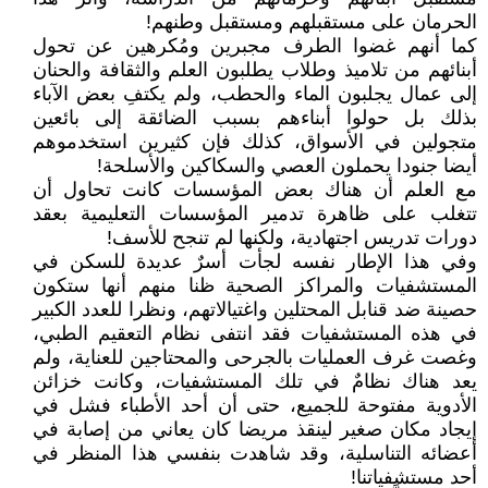
الحرمان على مستقبلهم ومستقبل وطنهم!
كما أنهم غضوا الطرف مجبرين ومُكرهين عن تحول
أبنائهم من تلاميذ وطلاب يطلبون العلم والثقافة والحنان
إلى عمال يجلبون الماء والحطب، ولم يكتفِ بعض الآباء
بذلك بل حولوا أبناءهم بسبب الضائقة إلى بائعين
متجولين في الأسواق، كذلك فإن كثيرين استخدموهم
أيضا جنودا يحملون العصي والسكاكين والأسلحة!
مع العلم أن هناك بعض المؤسسات كانت تحاول أن
تتغلب على ظاهرة تدمير المؤسسات التعليمية بعقد
دورات تدريس اجتهادية، ولكنها لم تنجح للأسف!
وفي هذا الإطار نفسه لجأت أسرٌ عديدة للسكن في
المستشفيات والمراكز الصحية ظنا منهم أنها ستكون
حصينة ضد قنابل المحتلين واغتيالاتهم، ونظرا للعدد الكبير
في هذه المستشفيات فقد انتفى نظام التعقيم الطبي،
وغصت غرف العمليات بالجرحى والمحتاجين للعناية، ولم
يعد هناك نظامٌ في تلك المستشفيات، وكانت خزائن
الأدوية مفتوحة للجميع، حتى أن أحد الأطباء فشل في
إيجاد مكان صغير لينقذ مريضا كان يعاني من إصابة في
أعضائه التناسلية، وقد شاهدت بنفسي هذا المنظر في
أحد مستشفياتنا!