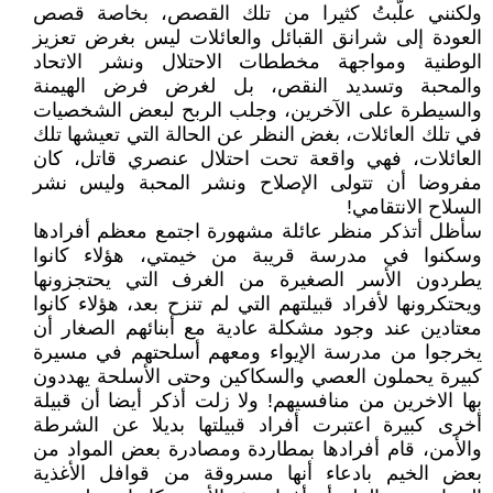
ولكنني علَّبتُ كثيرا من تلك القصص، بخاصة قصص
العودة إلى شرانق القبائل والعائلات ليس بغرض تعزيز
الوطنية ومواجهة مخططات الاحتلال ونشر الاتحاد
والمحبة وتسديد النقص، بل لغرض فرض الهيمنة
والسيطرة على الآخرين، وجلب الربح لبعض الشخصيات
في تلك العائلات، بغض النظر عن الحالة التي تعيشها تلك
العائلات، فهي واقعة تحت احتلال عنصري قاتل، كان
مفروضا أن تتولى الإصلاح ونشر المحبة وليس نشر
السلاح الانتقامي!
سأظل أتذكر منظر عائلة مشهورة اجتمع معظم أفرادها
وسكنوا في مدرسة قريبة من خيمتي، هؤلاء كانوا
يطردون الأسر الصغيرة من الغرف التي يحتجزونها
ويحتكرونها لأفراد قبيلتهم التي لم تنزح بعد، هؤلاء كانوا
معتادين عند وجود مشكلة عادية مع أبنائهم الصغار أن
يخرجوا من مدرسة الإيواء ومعهم أسلحتهم في مسيرة
كبيرة يحملون العصي والسكاكين وحتى الأسلحة يهددون
بها الاخرين من منافسيهم! ولا زلت أذكر أيضا أن قبيلة
أخرى كبيرة اعتبرت أفراد قبيلتها بديلا عن الشرطة
والأمن، قام أفرادها بمطاردة ومصادرة بعض المواد من
بعض الخيم بادعاء أنها مسروقة من قوافل الأغذية