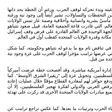
ته وبدء تحركه لوقف الحرب. ورغم أن الخطة بحد ذاتها
من التحفظات والتساؤلات، تشير أيضاً إلى وجود نية ورغبة
أسيّ بشرية وانسانية وأخلاقية وصمة عار تمس الولايات
، التي غادرت قاعة الجمعية العامة، قبيل صعود نتنياهو
الجهة الوحيدة في العالم القادرة على فرض وقف إسرائيل
مكانة وقدرة الولايات المتحدة كقطب أول في العالم.
 تناقض تام مع ما يدعو له نتنياهو وحكومته، كما شكل
 التي عرضها ترامب مؤخرا لوقف الحرب على غزة وجود نية
حدة من قبل.
 إدارة أمريكية مباشرة. وقد أفصحت خطة عرضت أميركياً
فلسطينيين، وتحويل غزة إلى “ريفيرا الشرق الأوسط”. كما
ع حوافز لهم لمغادرة القطاع مؤقتًا خلال عمليات إعادة
رفض العربي والدولي لفكرة تهجير الفلسطينيين، إلا أن
يع مبادرات الولايات المتحدة الأخرى قد ركزت على تهدئة
هاء الحرب وترتيبات ما بعدها. كما عكس تراجع ترامب عن