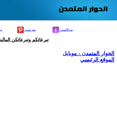
بودكاست
بنترست
تي
تبرعاتكم وتبرعاتكن المال
الحوار المتمدن - موبايل
الموقع الرئيسي