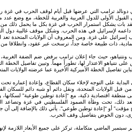
ونالد ترامب التي عرضها قبل أيام لوقف الحرب في غزة رغب
ن القبول الأولى للدول العربية والغربية للخطة، مع وضع عدد 
قد بات يشكل استمرار الحرب في غزة بكل ما يحمل ذلك من م
داعمه لإسرائيل في هذه الحرب. وشكل موقف غالبية دول العالم
ب إسرائيل على غزة. ومن المعروف أن الولايات المتحدة تعد 
عتمادية، ذات طبيعة خاصة جداً، ترسخت عبر عقود، وانطلاقا من 
تنياهو، حيث جاء إعلان ترامب برفض ضم الضفة الغربية، في
 نتنياهو الاعتذار لها، تطوراً مهماً. وتبين تفاصيل الخطة
ن تفاصيل الخطة الأميركية الأخيرة عما عرضته الولايات المت
بداية على التوجه لإخلاء سكان القطاع، وإعادة إعماره تحت
من قبل الولايات المتحدة، ونقل دائم أو شبه دائم للسكان ال
منطقة اقتصادية ذكية، مع “إعادة توطين طوعية” لسكانها، ودف
ر بعد ذلك، تحت وطأة الصمود الفلسطيني في غزة وتصاعد ال
 مؤقت” أو “إعادة توطين طوعي". يأتي ذلك بالإضافة إلى أن جم
سرى، دون الخوض بتفاصيل وقف الحرب.
بتمبر الماضي متكاملة، تركز على جميع الأبعاد اللازمة لإن