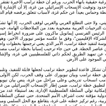
رغبة حقيقية بانهاء الحرب. ورغم أن خطة ترامب الأخيرة تفتق
 وتوقيت الانسحاب الإسرائيلي من غزة، إلا أن الإشارة إلى ت
لطة وحماس بعيداً عن حكم غزة، لأسباب تتعلق برفضه قيام الدو
ي، ولا حتى التطلع العربي والغربي لوقف الحرب، إلا أنها تشكل
 الترحيبات الغربية مصحوبة بعدد من الملاحظات الهامة، حيث
شدد الرئيس الفرنسي إيمانويل ماكرون على ضرورة انخراط إس
لشركاء الإقليميين"، وفق ما عكسه مؤتمر نيويورك الأخير، وهو
سة لتنفيذ خطة ترامب، الأمر الذي يعني ترجمتها بخطوات واض
 عناصر الخطة. في حين جاء ترحيب إسبانيا بخطة ترامب مصح
 عن تمهيد الطريق لحكم ذاتي للفلسطينيين في غزة، والإشار
ي الموجود على الأرض.
تشكل قاعدة لتطوير خطة ترامب لجعلها قابلة للتنفيذ، وتلبي 
وافق خطة ترامب وبيان نيويورك على وقف الحرب، لكن الأولى
ب انسحاب تدريجي وعلى مراحل من غزة، ينص بيان نيويورك
تطبيق خطة ترامب، ضمن إطار الإنسحاب الإسرائيلي من غزة، 
كانية تولي السلطة الفلسطينية الإدارة، بعد استيفاء عدد م
دولية مؤقتة تحت اشراف الأمم المتحدة، حتى تتمكن السلطة
ية، رغم تركيز خطته على غزة، يتقاطع مع الحل السلمي ومبادرة 