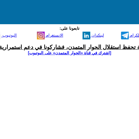
تابعونا على:
لكرام
لينكدإن
الانستغرام
اليوتيوب
ية تحفظ استقلال الحوار المتمدن، فشاركونا في دعم استمرارية 
[اشترك في قناة ‫«الحوار المتمدن» على اليوتيوب]