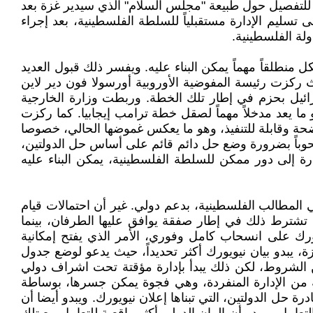
ر للتفصيل حول طبيعة "مجلس السلام" الذي سيدير غزة بعد
سليم الإدارة مستقبلياً للسلطة الفلسطينية، بعد إجراء
لة الفلسطينية.
 منطلقاً مهماً يمكن البناء عليه. ويفسر ذلك قبول العديد
 ركزت رئيسة المفوضية الأوروبية أورسولا فون دير لاين
رائيل بحزم في إطار تلك الخطة. وربطت وزارة الخارجية
 ما يعد مدخلاً مهماً لصقل خطة ترامب إيجابيا. كما ركزت
حة وقابلة للتنفيذ، وهو ما يعكس غموضها الحالي، خصوصا
وباً بضرورة وضع حل دائم قائم على أساس حل الدولتين،
ة إلى دور ممكن للسلطة الفلسطينية، يمكن البناء عليه
المطالب الفلسطينية، بدعم دولي. غير أن احتمالات قيام
 تشترط ذلك في إطار صفقة يوافق عليها الطرفان، بينما
 على انسحاب كامل وفوري، الأمر الذي يفتح إمكانية
يبدو بيان نيويورك أكثر تحديداً، حيث يدعو لوضع جدول
ن الشروط، لكن ذلك يبدأ بإدارة مؤقتة تحت اشراف دولي
 من الإدارة المنفردة، وهي فجوة يمكن جسرها، بوساطة
حل الدولتين، التي تبناها إعلان نيويورك. ويبدو أيضا أن