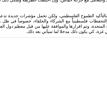
رى والتعامل مع حركة حماس، وإن اختلفت الطريقة وشكل ذلك التع
لتأكيد الطموح الفلسطيني، ولكن تحمل مؤشرات جديدة تدعو ل
والتحفظات فلسطينياًً مع الشركاء والحلفاء، خصوصاً في ظل
 المتحدة، وتم اقرارها والموافقة عليها من قبل معظم دول العا
 غزة، كي يكون ذلك مدخلا لما سيأتي بعد ذلك.