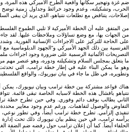
ضم غزة وتهجير سكانها واقعية الطرح الأميركي هذه المرة، و
الحرب، وتشكيلته، وعدم وجود خرائط وجداول زمنية توضح حدود
إصلاحات، يتناقض مع تطلعات نتنياهو، الذي يريد أن يبقى الس
من المتفق عليه أن الخطة الأميركية لا تلبي الطموح الفلسطين
من الجهات بها، مع وضع تساؤلات وملاحظات عليها. لقد جاءت
على الحاجة للتركيز على الاجراءات الإنسانية الفورية. و
الفرنسية بين ذلك الجهد الأميركي و"الجهود الدبلوماسية مع ا
التصريحات الألمانية الرسمية على ضرورة وجود اجراءات ملمو
ما يتعلق بمجلس السلام وتشكيلته ودوره، وهو عنصر مهم من
وهو ما يمكن البناء عليه في إطار خطة ترامب، التي تحدثت
وتطويره، في ظل ما جاء في بيان نيوريوك، والواقع الفلسطين
هناك قواعد مشتركة بين خطة ترامب وبيان نيويورك، يمكن أن 
نتنياهو بافشال هذه الخطة لاسبابه الخاصة تبقى قائمة. تت
الثاني يطالب بوقف دائم وفوري. وفي حين تطرح خطة ترام
التفاوض والوصول لتفاهمات. ورغم عدم وجود معايير محددة ل
تنفيذي إلزامي. تطرح خطة ترامب أيضاً، وفي تطور نوعي، إم
يرأسه ترامب، في حين ينظم بيان نيويورك ذلك تحت إدارة 
الحلفاء أيضاً. كما أن إعلان ترامب حول رفضه ضم الضفة الغرب