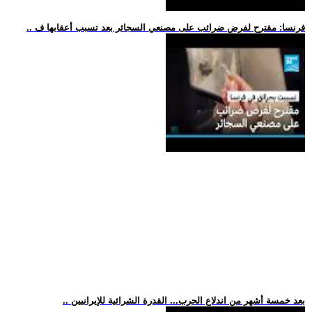
.. فرنسا: مقترح لفرض ضرائب على مصنعي السجائر بعد تسبب أعقابها ف
.. بعد خمسة أشهر من اندلاع الحرب... القدرة الشرائية للإيرانيين