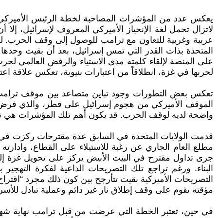
يعكس عدد من المؤشرات المصاحبة لخطة الرئيس الأميركي د
لاتزال تحمل لغة الإنحياز الأميركي المعروف لإسرائيل، إلا أ
عربية وغربية للتعاون مع ترامب للوصول إلى وقف الحرب. ل
المتحدة بذات القدر التي تمس إسرائيل، بعد أن بقيت وحدها 
على المنصة لإلقاء كلمته مدى الاستياء والرفض العالمي لحر
لحربها في غزة، انطلاقاً من اعتبارات بنيوية، تعكس علاقة ا
تعكس بعض التطورات وجود تباين متصاعد بين موقف ترامب ون
الموقف الأميركي من هجوم إسرائيل على قطر، والذي فرض على
واضحة لديه لوقف الحرب. قد يكون أهم تلك المؤشرات هي تباي
قدمت الولايات المتحدة في السابق عدة مقترحات ركزت في ال
مطلع العام الجاري عن رغبة للاستيلاء على القطاع، وادارته 
جرى تداول مقترح في البيت الأبيض يركز على تحويل غزة إلى 
البناء. ورغم تراجع تلك التصريحات الداعية لفكرة التهجي
التصريحات الأميركية بقيت تتأرجح بين كون ذلك مجرد “اقتراح
مؤقته تقوم على وقف إطلاق نار غير دائم وعملية تبادل للأ
في حين، تعتبر الخطة التي عرضت من قبل ترامب نهاية شهر س