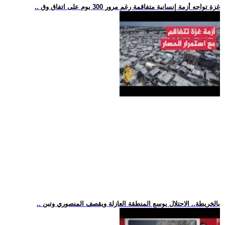
.. غزة تواجه أزمة إنسانية متفاقمة رغم مرور 300 يوم على اتفاق وق
.. بالخريطة.. الاحتلال يوسع المنطقة العازلة ويقصف المنصوري وتبن