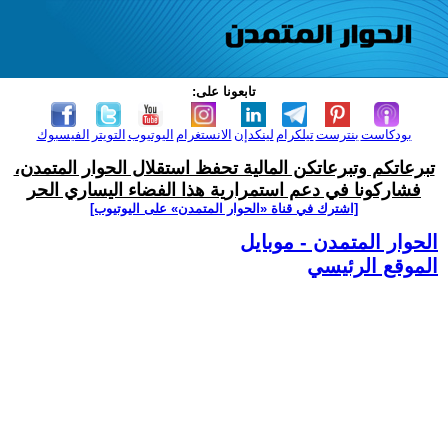
تابعونا على:
بودكاست
بنترست
تيلكرام
لينكدإن
الانستغرام
اليوتيوب
التويتر
الفيسبوك
تبرعاتكم وتبرعاتكن المالية تحفظ استقلال الحوار المتمدن،
فشاركونا في دعم استمرارية هذا الفضاء اليساري الحر
[اشترك في قناة ‫«الحوار المتمدن» على اليوتيوب]
الحوار المتمدن - موبايل
الموقع الرئيسي