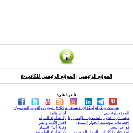
الموقع الرئيسي
الموقع الرئيسي للكاتب-ة
|
تابعونا على:
بنترست
تيلكرام
لينكدإن
الانستغرام
RSS
اليوتيوب
التويتر
الفيسبوك
الموقع الرئيسي
أخبار عامة
هيئة ادارة الحوار المتمدن - للإتصال بنا
وكالة أنباء المرأة
إحصائيات مؤسسة الحوار المتمدن
اخبار الأدب والفن
قواعد النشر
وكالة أنباء اليسار
ابرز كتاب / كاتبات الحوار المتمدن
وكالة أنباء العلمانية