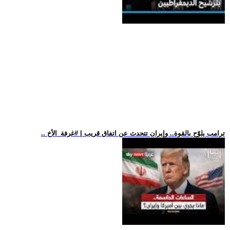
.. ترامب يلوّح بالقوة.. وإيران تتحدث عن اتفاق قريب | #غرفة_الأخ