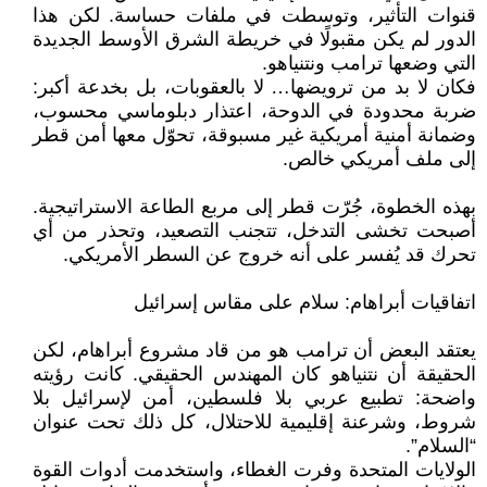
قنوات التأثير، وتوسطت في ملفات حساسة. لكن هذا
الدور لم يكن مقبولًا في خريطة الشرق الأوسط الجديدة
التي وضعها ترامب ونتنياهو.
فكان لا بد من ترويضها… لا بالعقوبات، بل بخدعة أكبر:
ضربة محدودة في الدوحة، اعتذار دبلوماسي محسوب،
وضمانة أمنية أمريكية غير مسبوقة، تحوّل معها أمن قطر
إلى ملف أمريكي خالص.
بهذه الخطوة، جُرّت قطر إلى مربع الطاعة الاستراتيجية.
أصبحت تخشى التدخل، تتجنب التصعيد، وتحذر من أي
تحرك قد يُفسر على أنه خروج عن السطر الأمريكي.
اتفاقيات أبراهام: سلام على مقاس إسرائيل
يعتقد البعض أن ترامب هو من قاد مشروع أبراهام، لكن
الحقيقة أن نتنياهو كان المهندس الحقيقي. كانت رؤيته
واضحة: تطبيع عربي بلا فلسطين، أمن لإسرائيل بلا
شروط، وشرعنة إقليمية للاحتلال، كل ذلك تحت عنوان
“السلام”.
الولايات المتحدة وفرت الغطاء، واستخدمت أدوات القوة