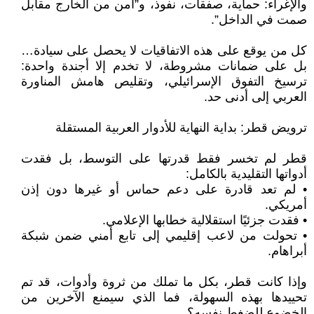
والإغراء: حماية، صفقات، نفوذ، و”أمن من الخارج مقابل
صمت في الداخل”.
كل من يوقع على هذه الاتفاقيات لا يحصل على سيادة…
بل على ضمانات مشروطة، لا تخدم إلا أجندة واحدة:
ترسيخ التفوق الإسرائيلي، وتقليص هامش المناورة
العربي إلى أدنى حد.
ترويض قطر: بداية النهاية للأدوار العربية المستقلة
قطر لم تخسر فقط قدرتها على التوسط، بل فقدت
أدواتها التقليدية بالكامل:
• لم تعد قادرة على دعم حماس أو غيرها دون إذن
أمريكي.
• فقدت جزئيًا استقلالية خطابها الإعلامي.
• تحولت من لاعب إقليمي إلى تابع أمني ضمن شبكة
أبراهام.
وإذا كانت قطر، بكل ما تملك من ثروة وأدوات، قد تم
تحييدها بهذه السهولة، فما الذي سيمنع الآخرين من
الخضوع للضغط نفسه؟