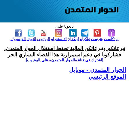
تابعونا على:
بودكاست
بنترست
تيلكرام
لينكدإن
الانستغرام
اليوتيوب
التويتر
الفيسبوك
تبرعاتكم وتبرعاتكن المالية تحفظ استقلال الحوار المتمدن،
فشاركونا في دعم استمرارية هذا الفضاء اليساري الحر
[اشترك في قناة ‫«الحوار المتمدن» على اليوتيوب]
الحوار المتمدن - موبايل
الموقع الرئيسي