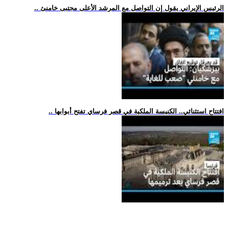
.. الرئيس الإيراني يقول إن التواصل مع المرشد الأعلى مجتبى خامنئ
.. افتتاح استثنائي.. الكنيسة الملكية في قصر فرساي تفتح أبوابها