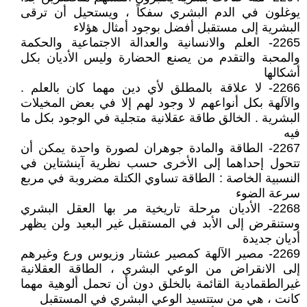
يوغلون في الدم البشري سفكاً ، ويستحيل أن ترقى
البشرية إلى مستقبل أفضل بوجود أمثال هؤلاء
2265- العلم والانسانية والعدالة الاجتماعية والحكمة
والمحبة والتقدم من يصنع الحضارة وليس الأديان بكل
أشكالها
2266- لا علاقة بالمطلق لأي دين مهما كان بالعلم .
والآلهة بكل أنواعهم لا وجود لهم إلا في بعض المخيلات
البشرية . الخالق طاقة عقلانية متجلية في الوجود بكل ما
فيه
2267- الطاقة والمادة جوهران لصورة واحدة يمكن أن
تتحول إحداهما إلى الأخرى حسب نظرية آينشتاين في
النسبية الخاصة : الطاقة تساوي الكتلة مضروبة في مربع
سرعة الضوء
2268- الأديان مرحلة تاريخية مر بها العقل البشري
وستنقرض إلى الأبد في المستقبل غير البعيد ولن يظهر
أديان جديدة
2269- مصير الآلهة كمصير عشتار وزيوس ورع وغيرهم
إلى الانقراض من الوعي البشري ، الطاقة العقلانية
غيرالطقمادية القائمة بالخلق دون أن تحمل ألوهية مهما
كانت ، هي من ستتسيد الوعي البشري في المستقبل