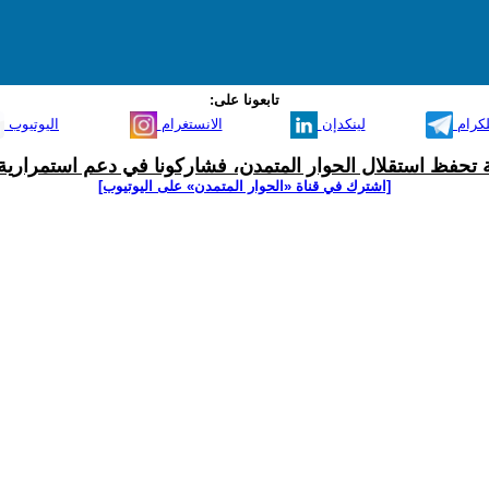
تابعونا على:
لكرام
لينكدإن
الانستغرام
اليوتيوب
ية تحفظ استقلال الحوار المتمدن، فشاركونا في دعم استمرارية 
[اشترك في قناة ‫«الحوار المتمدن» على اليوتيوب]