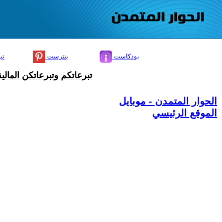
بودكاست
بنترست
تي
تبرعاتكم وتبرعاتكن المال
الحوار المتمدن - موبايل
الموقع الرئيسي