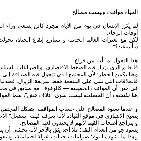
الحياة مواقف وليست مصالح
لم يكن الإنسان في يوم من الأيام مجرد كائن يسعى وراء ال
أوقات الرخاء.
لكن مع تغيرات العالم الحديثة و تسارع إيقاع الحياة، تحو
سأستفيد؟"
هذا التحول لم يأت من فراغ.
فالعالم الذي يزداد فيه الضغط الاقتصادي، والصراعات السياسي
وهنا يكمن الخطر: لأن المجتمع الذي تتحول فيه الصداقة إلى
فالعلاقات التي تبنى على المنفعة فقط سريعة الزوال. فعندما ت
في حين أن المواقف الحقيقية — كالوقوف مع صديق في محنة، 
هنا نكتشف أن المصلحة ليست سوى "غلاف هش"، بينما الموقف
و عندما تسود المصالح على حساب المواقف، يتفكك المجتمع ت
يصبح الانتهازي في موقع القيادة لأنه يعرف كيف "يستغل" الآخ
و يتراجع أصحاب القيم لأنهم لا يجيدون لعبة المصالح.
يسود جو من انعدام الثقة: فلا أحد يثق بالآخر لأنه يخشى أن 
وهذا ما نشهده اليوم: صراعات، خيبات، عزلة اجتماعية، وشعور