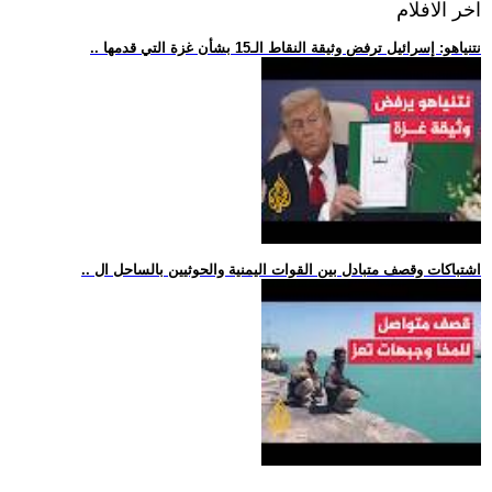
اخر الافلام
.. نتنياهو: إسرائيل ترفض وثيقة النقاط الـ15 بشأن غزة التي قدمها
.. اشتباكات وقصف متبادل بين القوات اليمنية والحوثيين بالساحل ال