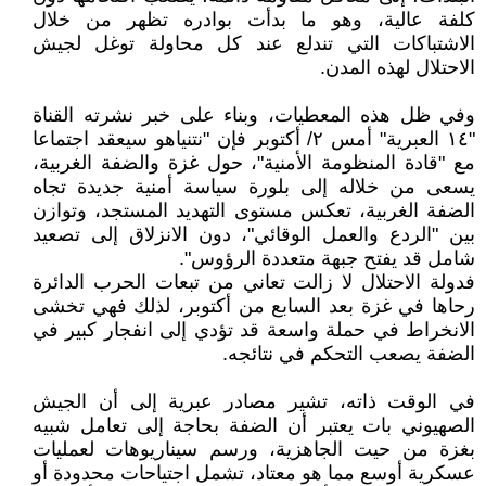
كلفة عالية، وهو ما بدأت بوادره تظهر من خلال
الاشتباكات التي تندلع عند كل محاولة توغل لجيش
الاحتلال لهذه المدن.
وفي ظل هذه المعطيات، وبناء على خبر نشرته القناة
"١٤ العبرية" أمس ٢/ أكتوبر فإن "نتنياهو سيعقد اجتماعا
مع "قادة المنظومة الأمنية"، حول غزة والضفة الغربية،
يسعى من خلاله إلى بلورة سياسة أمنية جديدة تجاه
الضفة الغربية، تعكس مستوى التهديد المستجد، وتوازن
بين "الردع والعمل الوقائي"، دون الانزلاق إلى تصعيد
شامل قد يفتح جبهة متعددة الرؤوس".
فدولة الاحتلال لا زالت تعاني من تبعات الحرب الدائرة
رحاها في غزة بعد السابع من أكتوبر، لذلك فهي تخشى
الانخراط في حملة واسعة قد تؤدي إلى انفجار كبير في
الضفة يصعب التحكم في نتائجه.
في الوقت ذاته، تشير مصادر عبرية إلى أن الجيش
الصهيوني بات يعتبر أن الضفة بحاجة إلى تعامل شبيه
بغزة من حيت الجاهزية، ورسم سيناريوهات لعمليات
عسكرية أوسع مما هو معتاد، تشمل اجتياحات محدودة أو