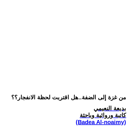
من غزة إلى الضفة..هل اقتربت لحظة الانفجار؟؟
بديعة النعيمي
كاتبة وروائية وباحثة
(Badea Al-noaimy)