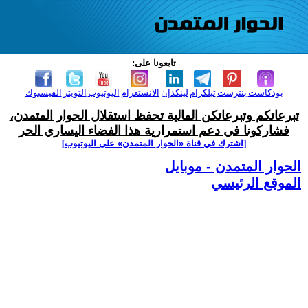
تابعونا على:
بودكاست
بنترست
تيلكرام
لينكدإن
الانستغرام
اليوتيوب
التويتر
الفيسبوك
تبرعاتكم وتبرعاتكن المالية تحفظ استقلال الحوار المتمدن،
فشاركونا في دعم استمرارية هذا الفضاء اليساري الحر
[اشترك في قناة ‫«الحوار المتمدن» على اليوتيوب]
الحوار المتمدن - موبايل
الموقع الرئيسي