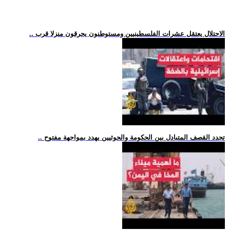
.. الاحتلال يعتقل عشرات الفلسطينيين ومستوطنون يحرقون منزلا قرب
.. تجدد القصف المتبادل بين الحكومة والحوثيين يهدد بمواجهة مفتوح