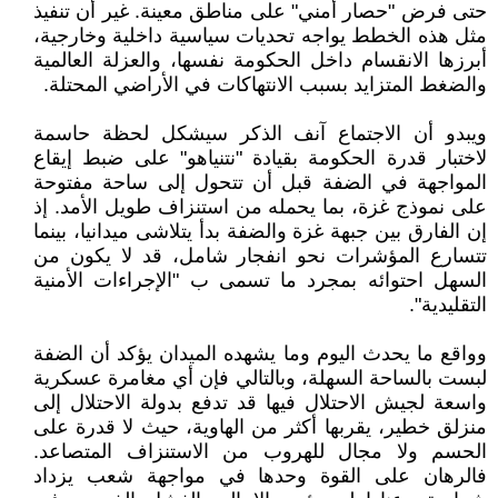
حتى فرض "حصار أمني" على مناطق معينة. غير أن تنفيذ
مثل هذه الخطط يواجه تحديات سياسية داخلية وخارجية،
أبرزها الانقسام داخل الحكومة نفسها، والعزلة العالمية
والضغط المتزايد بسبب الانتهاكات في الأراضي المحتلة.
ويبدو أن الاجتماع آنف الذكر سيشكل لحظة حاسمة
لاختبار قدرة الحكومة بقيادة "نتنياهو" على ضبط إيقاع
المواجهة في الضفة قبل أن تتحول إلى ساحة مفتوحة
على نموذج غزة، بما يحمله من استنزاف طويل الأمد. إذ
إن الفارق بين جبهة غزة والضفة بدأ يتلاشى ميدانيا، بينما
تتسارع المؤشرات نحو انفجار شامل، قد لا يكون من
السهل احتوائه بمجرد ما تسمى ب "الإجراءات الأمنية
التقليدية".
وواقع ما يحدث اليوم وما يشهده الميدان يؤكد أن الضفة
لبست بالساحة السهلة، وبالتالي فإن أي مغامرة عسكرية
واسعة لجيش الاحتلال فيها قد تدفع بدولة الاحتلال إلى
منزلق خطير، يقربها أكثر من الهاوية، حيث لا قدرة على
الحسم ولا مجال للهروب من الاستنزاف المتصاعد.
فالرهان على القوة وحدها في مواجهة شعب يزداد