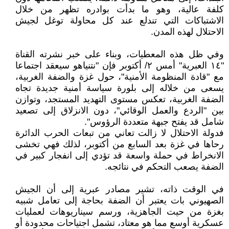
كلفة عالية، وهو ما بدأت بوادره تظهر من خلال
الاشتباكات التي تندلع عند كل محاولة توغل لجيش
الاحتلال لهذه المدن.
وفي ظل هذه المعطيات، وبناء على خبر نشرته القناة
"١٤ العبرية" أمس ٢/ أكتوبر فإن "نتنياهو سيعقد اجتماعا
مع "قادة المنظومة الأمنية"، حول غزة والضفة الغربية،
يسعى من خلاله إلى بلورة سياسة أمنية جديدة تجاه
الضفة الغربية، تعكس مستوى التهديد المستجد، وتوازن
بين "الردع والعمل الوقائي"، دون الانزلاق إلى تصعيد
شامل قد يفتح جبهة متعددة الرؤوس".
فدولة الاحتلال لا زالت تعاني من تبعات الحرب الدائرة
رحاها في غزة بعد السابع من أكتوبر، لذلك فهي تخشى
الانخراط في حملة واسعة قد تؤدي إلى انفجار كبير في
الضفة يصعب التحكم في نتائجه.
في الوقت ذاته، تشير مصادر عبرية إلى أن الجيش
الصهيوني بات يعتبر أن الضفة بحاجة إلى تعامل شبيه
بغزة من حيت الجاهزية، ورسم سيناريوهات لعمليات
عسكرية أوسع مما هو معتاد، تشمل اجتياحات محدودة أو