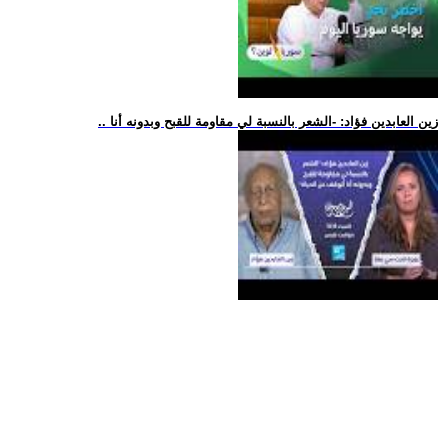
.. زين العابدين فؤاد: -الشعر بالنسبة لي مقاومة للقبح وبدونه أنا