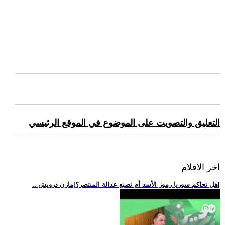
التعليق والتصويت على الموضوع في الموقع الرئيسي
اخر الافلام
.. هل تحاكم سوريا رموز الأسد أم تصنع عدالة المنتصر؟|مازن درويش|