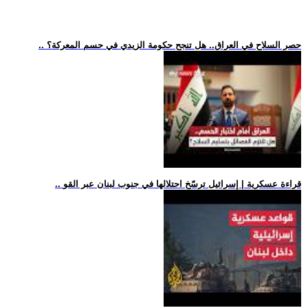
.. حصر السلاح في العراق.. هل تنجح حكومة الزيدي في حسم المعركة؟
.. قراءة عسكرية | إسرائيل ترسّخ احتلالها في جنوب لبنان عبر القو