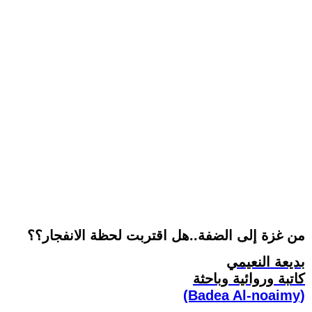
من غزة إلى الضفة..هل اقتربت لحظة الانفجار؟؟
بديعة النعيمي
كاتبة وروائية وباحثة
(Badea Al-noaimy)