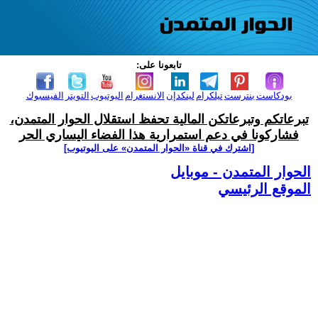
تابعونا على:
بودكاست
بنترست
تيلكرام
لينكدإن
الانستغرام
اليوتيوب
التويتر
الفيسبوك
تبرعاتكم وتبرعاتكن المالية تحفظ استقلال الحوار المتمدن،
فشاركونا في دعم استمرارية هذا الفضاء اليساري الحر
[اشترك في قناة ‫«الحوار المتمدن» على اليوتيوب]
الحوار المتمدن - موبايل
الموقع الرئيسي