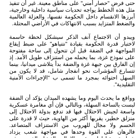
حتى فرض "حصار أمني" على مناطق معينة. غير أن تنفيذ
مثل هذه الخطط يواجه تحديات سياسية داخلية وخارجية،
أبرزها الانقسام داخل الحكومة نفسها، والعزلة العالمية
والضغط المتزايد بسبب الانتهاكات في الأراضي المحتلة.
ويبدو أن الاجتماع آنف الذكر سيشكل لحظة حاسمة
لاختبار قدرة الحكومة بقيادة "نتنياهو" على ضبط إيقاع
المواجهة في الضفة قبل أن تتحول إلى ساحة مفتوحة
على نموذج غزة، بما يحمله من استنزاف طويل الأمد. إذ
إن الفارق بين جبهة غزة والضفة بدأ يتلاشى ميدانيا، بينما
تتسارع المؤشرات نحو انفجار شامل، قد لا يكون من
السهل احتوائه بمجرد ما تسمى ب "الإجراءات الأمنية
التقليدية".
وواقع ما يحدث اليوم وما يشهده الميدان يؤكد أن الضفة
لبست بالساحة السهلة، وبالتالي فإن أي مغامرة عسكرية
واسعة لجيش الاحتلال فيها قد تدفع بدولة الاحتلال إلى
منزلق خطير، يقربها أكثر من الهاوية، حيث لا قدرة على
الحسم ولا مجال للهروب من الاستنزاف المتصاعد.
فالرهان على القوة وحدها في مواجهة شعب يزداد