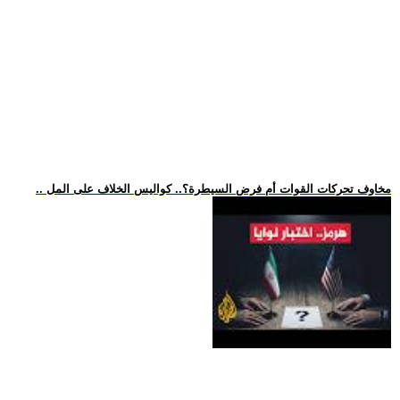
.. مخاوف تحركات القوات أم فرض السيطرة؟.. كواليس الخلاف على المل