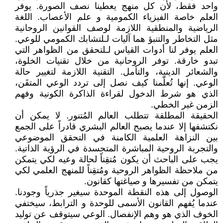
واحد فقط، لأن كل منهج يعطينا نصف الصورة. يوفر
العلم خاصة الفيزياء الكمومية و علم الأعصاب. اللغة
الرياضية والمنطقية اللازمة لوصف القوانين الروحانية
مثل التخاطر والتنبؤ هما آليات لـلتشابك الكمومي للوعي.
العلم يوفر لنا أدوات القياس لـلتحقق من الظواهر التي
تبدو خارقة. توفر الروحانية من خلال تقنيات الخلوة،
والشعائر الدينية، والتأمل. التقنية اللازمة لتغيير حالة
الوعي. إنها تُعلّمنا كيف نصل إلى تردد الوعي المتقَن،
الذي هو شرط الدخول لقراءة الذاكرة الكونية وفهم
الزمن غير الخطي.
الحقيقة المطلقة تتطلب العالم المُتنور. لا يمكن أن
نكتشفها إلا عندما يصبح العالم البشري قادراً على الجمع
بين النزاهة العلمية الكامنة في التحقق الموضوعي
والتجربة الروحية المباشرة المتجسدة في الرؤية الذاتية.
يجب على الباحث أن يكون مُتقِناً لحالة وعيه لكي يتمكن
من ملاحظة الظواهر الروحية ومُتقِناً للمنهج العلمي لكي
يتمكن من تفسيرها و صياغتها كقانون.
الوصول إلى هذه النقطة الموحدة سيغير جذرياً وجودنا.
عندما يُفهم القانون الأسمى للوحدة و الترابط، سيختفي
الخوف الذي هو وهم الإنفصال. الوعي سيتوقف عن توليد