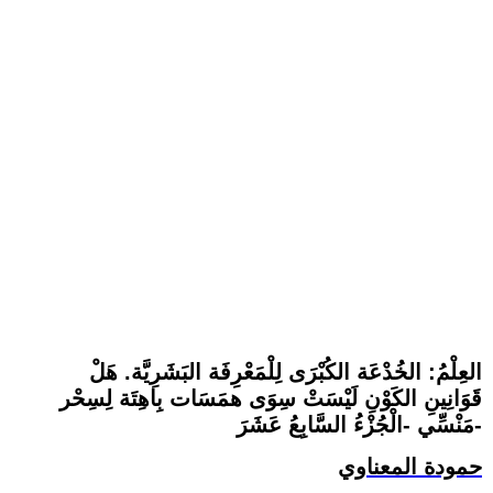
العِلْمُ: الخُدْعَة الكُبْرَى لِلْمَعْرِفَة البَشَرِيَّة. هَلْ
قَوَانِينِ الكَوْنِ لَيْسَتْ سِوَى همَسَات بِاهِتَة لِسِحْر
مَنْسِّي -الْجُزْءُ السَّابِعُ عَشَرَ-
حمودة المعناوي