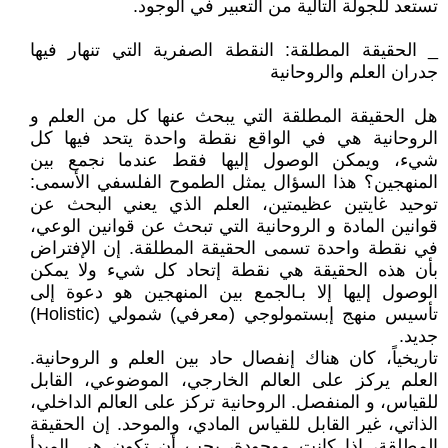
تستعد للجولة التالية من التعبير في الوجود.
_ الحقيقة المطلقة: النقطة الصفرية التي تنهار فيها
جدران العلم والروحانية
هل الحقيقة المطلقة التي يبحث عنها كل من العلم و
الروحانية هي في الواقع نقطة واحدة يتحد فيها كل
شيء، ويمكن الوصول إليها فقط عندما نجمع بين
المنهجين؟ هذا السؤال يمثل الطموح الفلسفي الأسمى:
توحيد غايتين عظيمتين، العلم الذي يعني البحث عن
قوانين المادة و الروحانية التي تبحث عن قوانين الوعي،
في نقطة واحدة تسمى الحقيقة المطلقة. إن الإفتراض
بأن هذه الحقيقة هي نقطة إتحاد كل شيء ولا يمكن
الوصول إليها إلا بـالجمع بين المنهجين هو دعوة إلى
تأسيس منهج إبستمولوجي (معرفي) شمولي (Holistic)
جديد.
تاريخياً، كان هناك إنفصال حاد بين العلم و الروحانية.
العلم يركز على العالم الخارجي، الموضوعي، القابل
للقياس، و المنفصل. الروحانية تركز على العالم الداخلي،
الذاتي، غير القابل للقياس المادي، والموحد. إن الحقيقة
المطلقة، إذا كانت موجودة، يجب أن تكون هي المبدأ