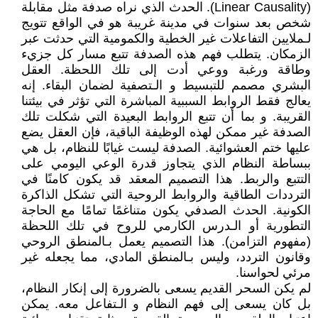
(Linear Causality). الحدث الذي نراه صدفة مثل مقابلة
شخص بعد سنوات في مدينة غريبة هو في الواقع تتويج
لـملايين التفاعلات غير الخطية والكمومية التي حدثت عبر
الزمكان. يتطلب فهم هذه الصدفة تتبع مسار كل جزيء
وطاقة ورغبة ووعي أدت إلى تلك اللحظة. العقل
البشري مصمم للتبسيط و الـتصفية لضمان البقاء. إنه
يعالج فقط الروابط السببية المباشرة التي تؤثر في بيئتنا
القريبة. و بما أن تتبع الروابط البعيدة التي شكلت تلك
الصدفة غير ممكن لهذه الوظيفة الباقية، فإن العقل يضع
عليها ختم العشوائية. الصدفة ليست غيابًا للنظام، بل هي
ببساطة النظام الذي يتجاوز قدرة الوعي اليومي على
التتبع والربط. هذا التصميم المعقد قد يكون كامنًا في
الترددات الطاقية والروابط الروحية التي تشكل الذاكرة
الكونية. الحدث الصدفي يكون متناغمًا تمامًا مع الحاجة
التطورية أو الـدرس الكارمي للروح في تلك اللحظة
(مفهوم التزامن). هذا التصميم يعمل بـالمنطق الروحي
وقانون التردد، وليس بـالمنطق المادي، مما يجعله غير
مرئي لحواسنا.
لم يكن السحر القديم يسعى بالضرورة إلى إنكار النظام،
بل كان يسعى إلى فهم النظام و الـتفاعل معه. يمكن