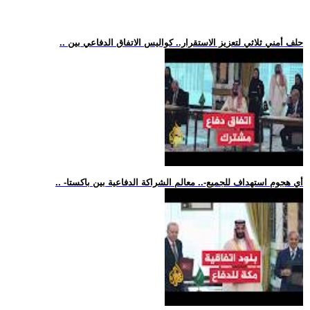
.. حلف أمني ثلاثي لتعزيز الاستقرار.. كواليس الاتفاق الدفاعي بين
.. -أي هجوم استهداف للجميع-.. معالم الشراكة الدفاعية بين باكستا