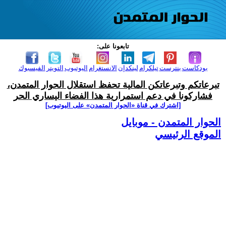
تابعونا على:
بودكاست
بنترست
تيلكرام
لينكدإن
الانستغرام
اليوتيوب
التويتر
الفيسبوك
تبرعاتكم وتبرعاتكن المالية تحفظ استقلال الحوار المتمدن،
فشاركونا في دعم استمرارية هذا الفضاء اليساري الحر
[اشترك في قناة ‫«الحوار المتمدن» على اليوتيوب]
الحوار المتمدن - موبايل
الموقع الرئيسي