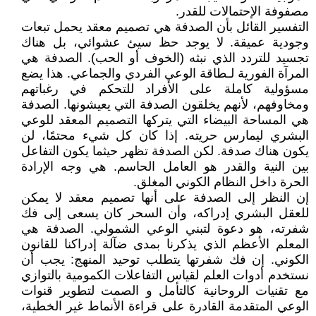
مصفوفة الإحتمالات للقدر.
التفسير القائل بأن الصدفة هي تصميم معقد يحمل تبعات
وجودية عميقة. لا يوجد حظ سيئ عشوائي، بل هناك
تجسيد للتردد الذي نبثه (الخوف أو الحب). الصدفة هي
المرآة الفورية لـطاقة الوعي الفردي والجماعي. هذا يضع
مسؤولية كاملة على الأفراد للتحكم في رغباتهم
ومخاوفهم، لأنهم يخلقون الصدفة التي يعيشونها. الصدفة
هي المساحة البيضاء التي يتركها التصميم المعقد للوعي
البشري ليمارس حريته. إذا كان كل شيء محتمًا، لن
يكون هناك صدفة. لكن الصدفة تظهر حيثما يكون التفاعل
بين النية والقدر هو العامل الحاسم. هي وجه الإرادة
الحرة داخل النظام الكوني المغلق.
إن النظر إلى الصدفة على أنها تصميم معقد لا يمكن
للعقل البشري إدراكه، وأن السحر كان يسعى إلى فك
شفرته، هو دعوة لتبني الوعي الشمولي. الصدفة هي
المعلم الأعظم الذي يذكرنا بمدى ضآلة إدراكنا للقانون
الكوني. إن فك شفرتها يتطلب توحيد المنهج: يجب أن
نستخدم أدوات العلم لقياس التفاعلات الكمومية بالتوازي
مع تقنيات الروحانية كالتأمل و الصمت لتطوير قنوات
الوعي المتقدمة القادرة على قراءة الأنماط غير الخطية،