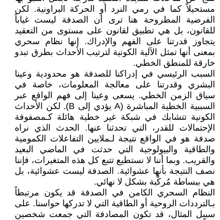
مستحيلاً كما في رمي النرد أو الحركة البراونية. لكن
الفرضية المطروحة هنا ترى أن الصدفة ليست غياباً
للقانون، بل هي تطبيق لقانون على مستوى من التعقيد
يتجاوز قدرتنا على الفهم والإدراك. إنها نظام سحري
بمعنى أنها تمثل الآلية الكونية لترتيب الأحداث بطرق تبدو
خارقة للمنطق الخطي.
السبب الرئيسي في إدراكنا للصدفة هو محدودية وعينا
البشري وقدرتنا على معالجة المعلومات، خاصة في
سياق الزمن الخطي. يسعى وعينا إلى فهم الواقع عبر
السببية الخطية المباشرة (A يؤدي إلى B). لكن الأحداث
الكونية تتشابك في شبكة غير خطية هائلة كـمصفوفة
الإحتمالات للقدر، التي تحدثنا عنها. الحدث الذي نراه
صدفة هو في الواقع نتيجة لـملايين التفاعلات الكمومية
والطاقية والبيولوجية التي حدثت في الماضي البعيد
والقريب. وبما أننا لا نستطيع تتبع كل هذه المتغيرات، فإننا
نصف النتيجة بأنها عشوائية. الصدفة ليست عشوائية، بل
هي ببساطة مُركَّبة بشكل لا نهائي.
النظام السحري الكامن في الصدفة قد يكون مرتبطاً
بـالترددات الروحية أو الطاقية التي لا تدركها حواسنا. على
سبيل المثال، قد تكون المصادفة التي جمعت شخصين