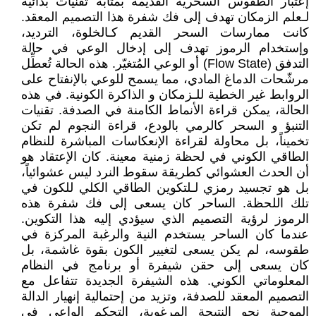
إعتبار الطقوس السحرية القديمة بمثابة تقنيات بدائية
لـعلم الزمكان تهدف إلى فك شفرة هذا التصميم المعقد.
كانت ممارسات السحر القديم كـالخلوة، الترديد،
وإستخدام الرموز تهدف إلى إدخال الوعي في حالة
التدفق (Flow State) أو الوعي المُتغيّر. هذه الحالة تُعطِّل
مرشّحات الدماغ المادي، مما يسمح للوعي بالإنفتاح على
الروابط غير الخطية للـزمكان و الذاكرة الكونية. في هذه
الحالة، يمكن قراءة الأنماط الكامنة في الصدفة. تقنيات
التنبؤ و السحر كالرمي بالودع، قراءة النجوم لم تكن
تخميناً، بل محاولة لقراءة الإنعكاسات المباشرة للنظام
الطاقي الكوني في لحظة زمنية معينة. كان الإعتقاد هو
أن الحدث العشوائي كطريقة سقوط النرد ليس عشوائياً،
بل هو تجسيد رمزي لـلتكوين الطاقي الكلي للكون في
تلك اللحظة. الساحر كان يسعى إلى فك شفرة هذه
الرموز لرؤية التصميم الذي سيؤدي إليه هذا التكوين.
عندما كان الساحر يستخدم النية والرغبة المركزة في
طقوسه، لم يكن يسعى لتغيير الكون بقوة غاشمة، بل
كان يسعى إلى حقن شيفرة أو برنامج في النظام
المعلوماتي الكوني. هذه الشيفرة الجديدة تتفاعل مع
التصميم المعقد للصدفة، وتزيد من إحتمالية إنهيار الدالة
الموجية نحو النتيجة المرغوبة، التحكم الواعي في