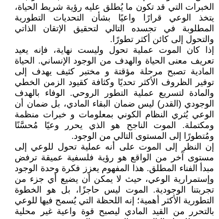
الخبرات التي قد تكون ما يُطلق عليه رؤية شريط الحياة،
يتخذ الوعي قرارًا واعيًا بشأن التحديات التطورية
المطلوبة في تجسده التالي لتحقيق الإتقان الذاتي
والتحول إلى كائن أكثر تطورًا.
إذا كان الموت عملية تحول وليست نهاية، فإنه يعيد
تعريف معنى الحياة والهدف من الوجود الإنساني. الحياة
المادية تصبح مرحلة مؤقتة و مختبر كثيف يهدف إلى
توفير الظروف الأكثر تحديًا وكثافة كقيود الزمن الخطي
والمادة لتسريع عملية التطور الروحي. الوفاء بالهدف
الوجودي (القدر) ليس ضمان البقاء المادي، بل ضمان أن
الوعي يُثري النظام الكوني بمعلومات و خبرات منظمة
ومكتملة. الموت الناجح هو الذي يحرر وعيًا مُحسَّنًا
ومُتطورًا إلى المستوى التالي من الوجود.
إن النظر إلى الموت على أنه عملية تحول للوعي إلى
مستوى آخر من الواقع هو رؤية فلسفية عميقة ترفض
مبدأ الفناء المطلق. هذا المفهوم يعزز فكرة وحدة الوجود
وإستمرارية الوعي، حيث لا يمكن أن يضيع أي جزء من
تجربتنا الوجودية. الموت ليس حاجزًا، بل هو الخطوة
التطورية الأكثر أهمية؛ إنه اللحظة التي يُسمح فيها للوعي
بالتحرر من القيد المادي ليصبح قوة واعية غير محلية