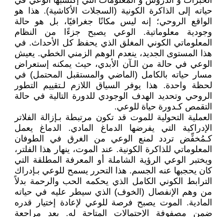
الخبرات و الدروس و المعلومات التي إكتسبها الوعي في
حياته إلى الذاكرة الكونية (السجلات الأكاشية). هذا هو
الواقع الروحي؛ إنه ليس مكانًا جغرافيًا، بل هو حالة
وجودية معلوماتية. الوعي يصبح جزءًا من النظام
المعلوماتي الكوني المغلق الذي يحفظ كل الأحداث. في
هذا المستوى الجديد، ينعدم الوهم الزمني الخطي. يعيش
الوعي في حالة من الـآن الأبدي، حيث يمكنه إستعراض
مسار حياته بالكامل (الماضي والمستقبل المحتمل) في
لحظة واحدة. هذا يوفر السياق اللازم لـتقييم التطور
الروحي وتحديد الهدف الوجودي للدورة التالية في حالة
التقمص كـدورة حياة للوعي.
العملية التحولية للموت قد تكون مرتبطة بـإزالة الفلاتر
الإدراكية التي يفرضها الدماغ المادي. الدماغ يعمل
كـمُخفِّض تردد لمنع الوعي من الغرق في الطوفان
المعلوماتي للذاكرة الكونية. عند الموت، ينهار هذا الفلتر،
ويختبر الوعي الرؤية الشاملة أو المعرفة المطلقة التي
كان يحجبها عنه الجسم. هذا التحرر يسمح للوعي بـإدراك
الترابط الكوني الكامل الذي يحكمه الحب والرحمة بدلاً
من وهم الإنفصال (الخوف) الذي سيطر عليه في حياته
المادية. الموت يصبح فرصة للوعي لإعادة إختيار قدره
ضمن مصفوفة الإحتمالات المتاحة له. بعد مراجعة