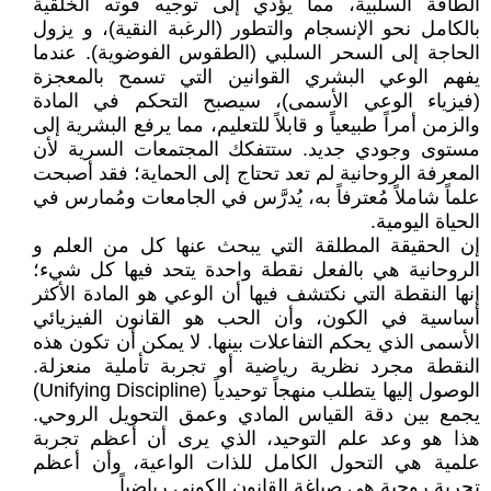
الطاقة السلبية، مما يؤدي إلى توجيه قوته الخلقية
بالكامل نحو الإنسجام والتطور (الرغبة النقية)، و يزول
الحاجة إلى السحر السلبي (الطقوس الفوضوية). عندما
يفهم الوعي البشري القوانين التي تسمح بالمعجزة
(فيزياء الوعي الأسمى)، سيصبح التحكم في المادة
والزمن أمراً طبيعياً و قابلاً للتعليم، مما يرفع البشرية إلى
مستوى وجودي جديد. ستتفكك المجتمعات السرية لأن
المعرفة الروحانية لم تعد تحتاج إلى الحماية؛ فقد أصبحت
علماً شاملاً مُعترفاً به، يُدرَّس في الجامعات ومُمارس في
الحياة اليومية.
إن الحقيقة المطلقة التي يبحث عنها كل من العلم و
الروحانية هي بالفعل نقطة واحدة يتحد فيها كل شيء؛
إنها النقطة التي نكتشف فيها أن الوعي هو المادة الأكثر
أساسية في الكون، وأن الحب هو القانون الفيزيائي
الأسمى الذي يحكم التفاعلات بينها. لا يمكن أن تكون هذه
النقطة مجرد نظرية رياضية أو تجربة تأملية منعزلة.
الوصول إليها يتطلب منهجاً توحيدياً (Unifying Discipline)
يجمع بين دقة القياس المادي وعمق التحويل الروحي.
هذا هو وعد علم التوحيد، الذي يرى أن أعظم تجربة
علمية هي التحول الكامل للذات الواعية، وأن أعظم
تجربة روحية هي صياغة القانون الكوني رياضياً.