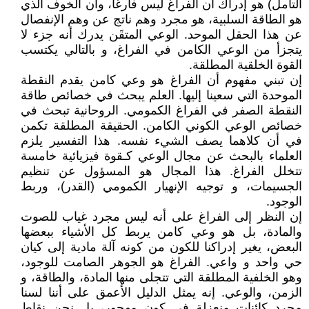
التأمل) هو إدراك أن الفراغ ليس فارغاً، وأن الخوف الذي
هو الطاقة السلبية، هو مجرد وهم ناتج عن وهم الإنفصال
عن هذا الحقل الموحد. الوعي المتقَن يدرك أنه جزء لا
يتجزأ من الوعي الكامن في الفراغ، و بالتالي يكتسب
القوة الخلقية المطلقة.
إن تبني مفهوم أن الفراغ هو وعي كامن يقدم النقطة
الموحدة التي سعينا إليها. العلم يبحث في خصائص طاقة
النقطة الصفر في الفراغ الكمومي. الروحانية تبحث في
خصائص الوعي الكوني الكامن. الحقيقة المطلقة تكمن
في أن كلاهما يصف الشيء نفسه. هذا التفسير يلزم
العلماء بالبحث عن مجال الوعي كـقوة فيزيائية خامسة
تتخلل الفراغ. هذا المجال هو المسؤول عن تنظيم
الجسيمات، و توجيه الإنهيار الكمومي (القدر)، وربط
الوجود.
إن النظر إلى الفراغ على أنه ليس مجرد غياب للصوت
والمادة، بل هو وعي كامن يربط كل الأشياء ببعضها
البعض، يغير إدراكنا للكون من كونه آلة مادية إلى كيان
حي واحد و واعي. الفراغ هو الجوهر الصامت للوجود،
وهو الخلفية المطلقة التي تتجلى منها المادة، والطاقة، و
الزمن، والوعي. إنه يمثل الدليل الأعمق على أننا لسنا
مجرد كائنات منعزلة في كون مهجور، بل نحن نقاط