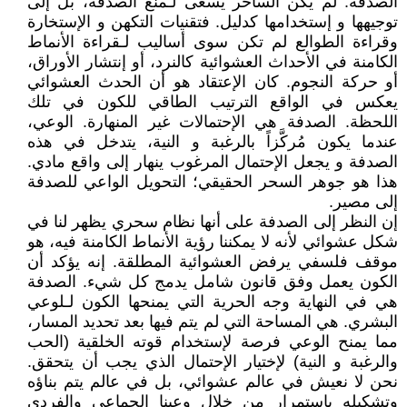
الصدفة. لم يكن الساحر يسعى لـمنع الصدفة، بل إلى
توجيهها و إستخدامها كدليل. فتقنيات التكهن و الإستخارة
وقراءة الطوالع لم تكن سوى أساليب لـقراءة الأنماط
الكامنة في الأحداث العشوائية كالنرد، أو إنتشار الأوراق،
أو حركة النجوم. كان الإعتقاد هو أن الحدث العشوائي
يعكس في الواقع الترتيب الطاقي للكون في تلك
اللحظة. الصدفة هي الإحتمالات غير المنهارة. الوعي،
عندما يكون مُركَّزاً بالرغبة و النية، يتدخل في هذه
الصدفة و يجعل الإحتمال المرغوب ينهار إلى واقع مادي.
هذا هو جوهر السحر الحقيقي؛ التحويل الواعي للصدفة
إلى مصير.
إن النظر إلى الصدفة على أنها نظام سحري يظهر لنا في
شكل عشوائي لأنه لا يمكننا رؤية الأنماط الكامنة فيه، هو
موقف فلسفي يرفض العشوائية المطلقة. إنه يؤكد أن
الكون يعمل وفق قانون شامل يدمج كل شيء. الصدفة
هي في النهاية وجه الحرية التي يمنحها الكون لـلوعي
البشري. هي المساحة التي لم يتم فيها بعد تحديد المسار،
مما يمنح الوعي فرصة لإستخدام قوته الخلقية (الحب
والرغبة و النية) لإختيار الإحتمال الذي يجب أن يتحقق.
نحن لا نعيش في عالم عشوائي، بل في عالم يتم بناؤه
وتشكيله بإستمرار من خلال وعينا الجماعي والفردي