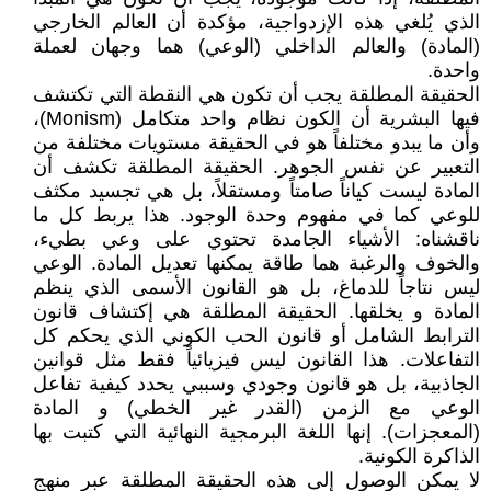
الذي يُلغي هذه الإزدواجية، مؤكدة أن العالم الخارجي
(المادة) والعالم الداخلي (الوعي) هما وجهان لعملة
واحدة.
الحقيقة المطلقة يجب أن تكون هي النقطة التي تكتشف
فيها البشرية أن الكون نظام واحد متكامل (Monism)،
وأن ما يبدو مختلفاً هو في الحقيقة مستويات مختلفة من
التعبير عن نفس الجوهر. الحقيقة المطلقة تكشف أن
المادة ليست كياناً صامتاً ومستقلاً، بل هي تجسيد مكثف
للوعي كما في مفهوم وحدة الوجود. هذا يربط كل ما
ناقشناه: الأشياء الجامدة تحتوي على وعي بطيء،
والخوف والرغبة هما طاقة يمكنها تعديل المادة. الوعي
ليس نتاجاً للدماغ، بل هو القانون الأسمى الذي ينظم
المادة و يخلقها. الحقيقة المطلقة هي إكتشاف قانون
الترابط الشامل أو قانون الحب الكوني الذي يحكم كل
التفاعلات. هذا القانون ليس فيزيائياً فقط مثل قوانين
الجاذبية، بل هو قانون وجودي وسببي يحدد كيفية تفاعل
الوعي مع الزمن (القدر غير الخطي) و المادة
(المعجزات). إنها اللغة البرمجية النهائية التي كتبت بها
الذاكرة الكونية.
لا يمكن الوصول إلى هذه الحقيقة المطلقة عبر منهج