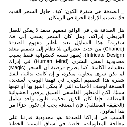
_ الصدفة هي شفرة الكون: كيف حاول السحر القديم
فك تصميم الإرادة الحرة في الزمكان
هل الصدفة هي في الواقع تصميم معقد لا يمكن للعقل
البزيطي إدراكه، وهل كان السحر يسعى إلى فك
شفرته؟ هذا التساؤل يعيد تأطير مفهوم الصدفة
(Chance) من حدث عشوائي بلا نظام إلى تصميم معقد
(Intricate Design)، يُظهر نفسه كعشوائية فقط بسبب
محدودية العقل البشري (Human Mind) في إدراك
تعقيداته الكامنة. كما يطرح فرضية أن السحر (Magic)
لم يكن سوى محاولة مبكرة، و إن كانت بدائية، لـفك
شفرة هذا التصميم الكوني. في فهمنا اليومي، تُستخدم
الصدفة لوصف الأحداث التي لا يمكن التنبؤ بها أو تتبعها
سببيًا. لكن المنظور الفلسفي العميق يرفض العشوائية
المطلقة. فإذا كان الكون يحكمه قانون واحد شامل
(الحقيقة المطلقة)، فإن الصدفة يجب أن تكون جزءًا من
هذا القانون.
السبب في إدراكنا للصدفة هو محدودية قدرتنا على
معالجة المعلومات، خاصة في سياق السببية الخطية