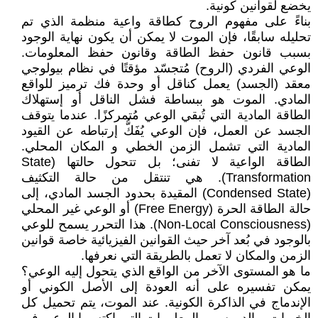
يخضع لقوانين كونية.
بناءً على مفهوم الروح كطاقة واعية منظمة الذي تم
تحليله سابقًا، فإن الموت لا يمكن أن يكون نهاية الوجود
بسبب قانون حفظ الطاقة وقانون حفظ المعلومات.
الوعي الفردي (الروح) مُتجسّد مؤقتًا في نظام بيولوجي
معقد (الجسد) يعمل كناقل أو وحدة فك ترميز للواقع
المادي. الموت هو ببساطة فشل الناقل أو إستهلاك
الطاقة المادية التي تُبقي الوعي مُتمركزًا. عندما يتوقف
الجسد عن العمل، فإن الوعي يُفَكُّ إرتباطه عن القيود
المادية التي تشمل الزمن الخطي و المكان المحلي.
الطاقة الواعية لا تفنى؛ بل تتحول حالتها (State
Transformation). هي تنتقل من حالة التكثيف
(Condensed State) المقيدة بحدود الجسد المادي، إلى
حالة الطاقة الحرة (Free Energy) أو الوعي غير المحلي
(Non-Local Consciousness). هذا التحرر يسمح للوعي
بالوجود في بُعد آخر حيث القوانين الفيزيائية خاصة قوانين
الزمن والمكان لا تعمل بالطريقة التي نعرفها.
ما هو المستوى الآخر من الواقع الذي يتحول إليه الوعي؟
يمكن تفسيره على أنه العودة إلى الأصل الكوني أو
الإندماج في الذاكرة الكونية. عند الموت، يتم تحميل كل