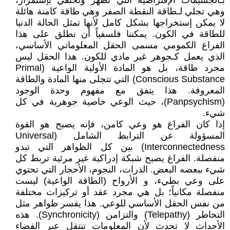
بـالجسيمات الإفتراضية التي تظهر وتختفي بإستمرار،
وهي تجلي لـطاقة النقطة الصفر وهي طاقة كامنة هائلة
لا يمكن إستخراجها بشكل كامل لأنها تمثل الحالة الدنيا
للطاقة في الكون. يمكننا فلسفياً أن نطلق على هذا
الفراغ الكمومي مسمى الحقل المعلوماتي الأساسي،
الذي يعمل كـجوهر غير مادي للكون. هذا الحقل ليس
مجرد طاقة، بل هو المادة الأولية الواعية (Primal
Conscious Substance) التي تتجلى منها المادة والطاقة
المعروفة. هذا يتفق مع مفهوم وحدة الوجود
(Panpsychism)، حيث الوعي خاصية جوهرية في كل
شيء.
إذا كان الفراغ هو وعي كامن، فإنه يصبح هو القوة
المسؤولة عن الترابط الشامل (Universal
Interconnectedness) بين كل الظواهر التي تبدو
منفصلة. الفراغ يصبح شبكة إدراكية غير مرئية تربط كل
شيء ببعضه البعض. الذرات، النجوم، الأحجار التي تحتوي
على وعي بطيء، و الأرواح (الطاقة الواعية) ليست
منفصلة مكانياً؛ بل هي مجرد عقد أو تركيزات مختلفة
من نفس الحقل الأساسي للوعي. هذا يفسر ظواهر مثل
التخاطر (Telepathy) والتزامن (Synchronicity). هذه
الأحداث لا تحدث لأن المعلومات تنتقل عبر الفضاء