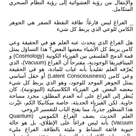
والإنتقال من رؤية العشوائية إلى رؤية النظام السحري
المتكامل.
_ الفراغ ليس فارغاً: طاقة النقطة الصفر هي الجوهر
الكامن للوعي الذي يربط كل شيء
هل الفراغ الذي يتحدث عنه العلم هو في الحقيقة وعي
كامن يربط كل الأشياء ببعضها البعض؟ هذا التساؤل يمثل
قمة الدمج الفلسفي بين الفيزياء الكونية (Cosmology) و
الميتافيزيقا الوجودية، مقترحاً أن الفراغ (Vacuum)، الذي
يُعرّفه العلم تقليدياً بأنه غياب للمادة، هو في الحقيقة
وعي كامن (Latent Consciousness) أو حقل أساسي
يمثل الجوهر الموحد للوجود، وهو الذي يربط كل شيء
ببعضه البعض. في الفيزياء الكلاسيكية (النيوتونية)، كان
يُنظر إلى الفراغ على أنه العدم المطلق، مجرد مساحة
خاوية. لكن الفيزياء الحديثة، خاصة ميكانيكا الكم، غيَّرت
هذا المنظور جذرياً، مما يفتح الباب للتفسير الروحي.
العلم الحديث يصف الفراغ الكمومي (Quantum
Vacuum) بأنه ليس فراغاً على الإطلاق، بل هو حالة
حيوية فائقة النشاط و مليئة بالطاقة. الفراغ مليء