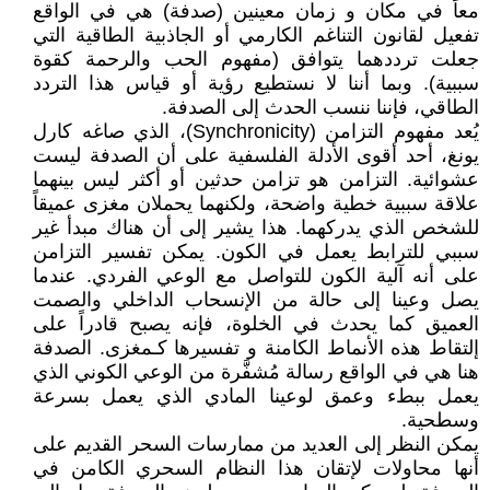
معاً في مكان و زمان معينين (صدفة) هي في الواقع
تفعيل لقانون التناغم الكارمي أو الجاذبية الطاقية التي
جعلت ترددهما يتوافق (مفهوم الحب والرحمة كقوة
سببية). وبما أننا لا نستطيع رؤية أو قياس هذا التردد
الطاقي، فإننا ننسب الحدث إلى الصدفة.
يُعد مفهوم التزامن (Synchronicity)، الذي صاغه كارل
يونغ، أحد أقوى الأدلة الفلسفية على أن الصدفة ليست
عشوائية. التزامن هو تزامن حدثين أو أكثر ليس بينهما
علاقة سببية خطية واضحة، ولكنهما يحملان مغزى عميقاً
للشخص الذي يدركهما. هذا يشير إلى أن هناك مبدأ غير
سببي للترابط يعمل في الكون. يمكن تفسير التزامن
على أنه آلية الكون للتواصل مع الوعي الفردي. عندما
يصل وعينا إلى حالة من الإنسحاب الداخلي والصمت
العميق كما يحدث في الخلوة، فإنه يصبح قادراً على
إلتقاط هذه الأنماط الكامنة و تفسيرها كـمغزى. الصدفة
هنا هي في الواقع رسالة مُشفَّرة من الوعي الكوني الذي
يعمل ببطء وعمق لوعينا المادي الذي يعمل بسرعة
وسطحية.
يمكن النظر إلى العديد من ممارسات السحر القديم على
أنها محاولات لإتقان هذا النظام السحري الكامن في