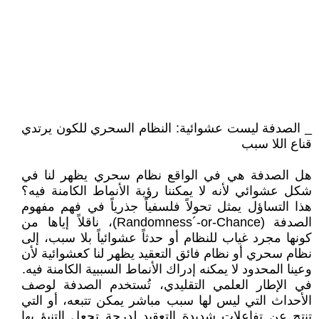
_ الصدفة ليست عشوائية: النظام السحري للكون يرتدي
قناع اللا سبب
هل الصدفة هي في الواقع نظام سحري يظهر لنا في
شكل عشوائي لأنه لا يمكننا رؤية الأنماط الكامنة فيه؟
هذا التساؤل يمثل تحولاً فلسفياً جذرياً في فهم مفهوم
الصدفة (Randomness´-or-Chance)، ناقلاً إياها من
كونها مجرد غياب للنظام أو حدثاً عشوائياً بلا سبب، إلى
نظام سحري أو نظام فائق التعقيد يظهر لنا كعشوائية لأن
وعينا المحدود لا يمكنه إدراك الأنماط السببية الكامنة فيه.
في الإطار العلمي التقليدي، تُستخدم الصدفة لوصف
الأحداث التي ليس لها سبب مباشر يمكن تتبعه، أو التي
تنتج عن تفاعلات شديدة التعقيد لدرجة تجعل التنبؤ بها