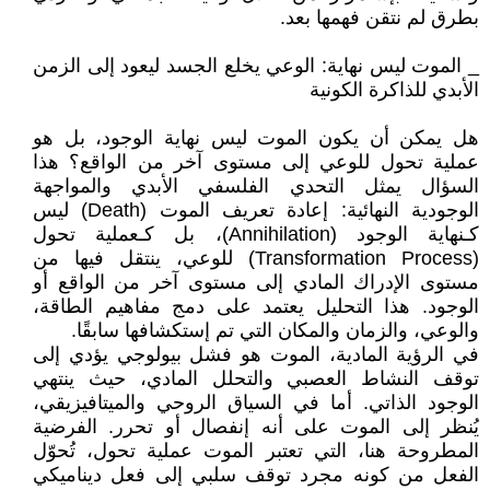
بطرق لم نتقن فهمها بعد.
_ الموت ليس نهاية: الوعي يخلع الجسد ليعود إلى الزمن
الأبدي للذاكرة الكونية
هل يمكن أن يكون الموت ليس نهاية الوجود، بل هو
عملية تحول للوعي إلى مستوى آخر من الواقع؟ هذا
السؤال يمثل التحدي الفلسفي الأبدي والمواجهة
الوجودية النهائية: إعادة تعريف الموت (Death) ليس
كـنهاية الوجود (Annihilation)، بل كـعملية تحول
(Transformation Process) للوعي، ينتقل فيها من
مستوى الإدراك المادي إلى مستوى آخر من الواقع أو
الوجود. هذا التحليل يعتمد على دمج مفاهيم الطاقة،
والوعي، والزمان والمكان التي تم إستكشافها سابقًا.
في الرؤية المادية، الموت هو فشل بيولوجي يؤدي إلى
توقف النشاط العصبي والتحلل المادي، حيث ينتهي
الوجود الذاتي. أما في السياق الروحي والميتافيزيقي،
يُنظر إلى الموت على أنه إنفصال أو تحرر. الفرضية
المطروحة هنا، التي تعتبر الموت عملية تحول، تُحوّل
الفعل من كونه مجرد توقف سلبي إلى فعل ديناميكي