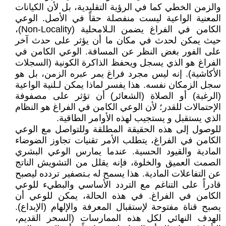
والزمن الخطي كما في الرؤية التقليدية، بل لأن الكيانات
المعنية الواعية ليست منفصلة حقاً في الأصل. الوعي
الكامن في الفراغ يضمن الـلامحلية (Non-Locality)،
حيث يمكن لحدث في مكان ما أن يؤثر على حدث آخر
على الفور بغض النظر عن المسافة. الوعي الكامن في
الفراغ هو الذي يسجل ويحفظ الذاكرة الكونية (السجلات
الأكاشية). إنه ليس مجرد فراغ يمر عبره الزمن، بل هو
سجل الزمكان نفسه. هذا يفسر لماذا يمكن لـلنية الواعية
(الرغبة) أو الصلاة (الشعائر) أن تؤثر على مصفوفة
الإحتمالات للقدر؛ لأن الوعي الكامن في الفراغ هو النظام
الذي يستقبل و يستجيب لهذه الأوامر الطاقية.
للوصول إلى هذه الحقيقة المطلقة وللتواصل مع الوعي
الكامن في الفراغ، يتطلب الأمر تقنيات تجاوز الضوضاء
المادية والقيود الحسية. عندما يمارس الوعي البشري
الصمت العميق والخلوة، فإنه يقلل من التشويش الناتج
عن التفاعلات المادية. هذا يسمح له بـتصفير تردده ليصبح
قادراً على التناغم مع التردد الأساسي والبطيء للوعي
الكامن في الفراغ. في هذه الحالة، يمكن للوعي أن
يصبح قناة مفتوحة لإستقبال المعرفة والإلهام (الإبداع).
الهدف النهائي لكل هذه الممارسات (السحر القديم،