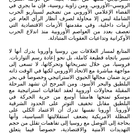
الروسي–الأوروبي. ومن زاوية روسية، فإن ما يجري في
الفضاء الإعلامي الأوروبي من تضخيم لسيناريو الحرب
الشاملة ليس إلا محاولة لصرف أنظار الرأي العام عن
أزمات داخلية، وفي مقدمتها الأزمات الاقتصادية التي
تعصف بعدد من العواصم الأوروبية منذ اندلاع الحرب
الأوكرانية وتداعيات العقوبات المتبادلة.
المتابع لمسار العلاقات بين روسيا وأوروبا يدرك أنها لا
تسير باتجاه قطيعة كاملة، بل نحو إعادة رسم التوازنات.
فروسيا، من خلال تصريحاتها وتحركاتها، لا تسعى إلى
مواجهة مباشرة مع الاتحاد الأوروبي لكنها في الوقت ذاته
تريد ضمان مجالها الحيوي الاستراتيجي وخصوصاً في بحر
البلطيق والبحر الأسود. ومن المرجح أن تشهد المرحلة
المقبلة محاولات أوروبية لعقد اتفاقيات استراتيجية مع
موسكو تمنحها هامشاً أوسع من حرية الحركة في
البلطيق مقابل تخفيف التوتر على الحدود الشرقية
لأوروبا. أوروبا نفسها تدرك أن الاعتماد الكلي على
المظلة الأمريكية يضعف استقلاليتها السياسية، وأنها
بحاجة إلى التوصل مع روسيا إلى تفاهمات تقلل من حجم
التهديدات الأمنية والاقتصادية، خصوصاً فيما يتعلق