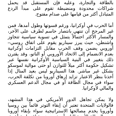
بالطاقة والتجارة، وعليه فإن المستقبل قد يحمل
شراكات محدودة ومنضبطة تقوم على مبدأ الردع
المتبادل أكثر من قيامها على صدام مفتوح.
أما الحرب في أوكرانيا، ورغم قسوتها وطول أمدها، فمن
غير المرجح أن تنتهي بانتصار حاسم لطرف على الآخر،
والمسار الأكثر احتمالاً يتمثل في تسوية سياسية تتجاوز
واشنطن، حيث يبرز سيناريو يقوم على اتفاق روسي–
أوروبي يضمن وقف الحرب مقابل التزامات أوكرانية
بعدم الانضمام إلى الاتحاد الأوروبي أو الناتو، وقد يقترن
ذلك بتغيير في البنية السياسية الأوكرانية نفسها عبر
تشكيل حكومة أكثر ميلاً للتوازن أو حتى موالية لموسكو
بشكل غير مباشر. هذا السيناريو ليس بعيد المنال إذا
أخذنا بنظر الاعتبار تزايد إرهاق أوروبا من تكلفة الحرب،
سواء في مجال الطاقة أو في مجال الدعم العسكري
والمالي لأوكرانيا.
ولا يمكن تجاهل الدور الأمريكي في هذا المشهد،
فالولايات المتحدة تعتبر أن إبقاء التوتر قائماً بين روسيا
وأوروبا يخدم مصالحها الاستراتيجية سواء بإبقاء أوروبا