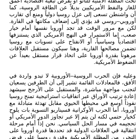
تحت المظلة الأمنية للناتو أو بفرض تبعية اقتصادية أعمق
للغاز والنفط الأمريكيين بديلاً عن الطاقة الروسية، كما
أن واشنطن تسعى إلى عزل روسيا دولياً ومنع أي تقارب
أوروبي–روسي قد يؤدي إلى إضعاف مكانتها في القارة.
لكن مع مرور الوقت قد تجد أوروبا نفسها أمام خيار
صعب، إما الاستمرار في النهج الأمريكي الذي يستنزفها
اقتصادياً وسياسياً، أو الانفتاح على تسويات مع روسيا
تضمن مصالحها القارية، وهنا سيكون مستقبل العلاقات
مرهوناً بقدرة أوروبا على اتخاذ قرار مستقل بعيداً عن
الضغوط الأمريكية.
وعليه فإن الحرب الروسية–الأوروبية لا تبدو واردة في
الأفق، فالمعادلات القائمة تشير إلى أن الطرفين يسعيان
لتجنب مواجهة مباشرة، والمستقبل على الأرجح سيشهد
إعادة ترتيب الأوراق عبر اتفاقيات استراتيجية تمنح روسيا
نفوذاً أوسع في محيطها الحيوي مقابل تهدئة متبادلة مع
أوروبا، أما الحرب الأوكرانية فسيناريو التسوية بات يلوح
كخيار حتمي لكنه لن يتم إلا عبر تجاوز الدور الأمريكي أو
تحجيمه في مسار الحل السياسي. نحن إذاً أمام مرحلة
انتقالية في العلاقات الدولية قد تحددها قدرة أوروبا على
التحرر من المظلة الأمريكية وقدرة روسيا على فرض