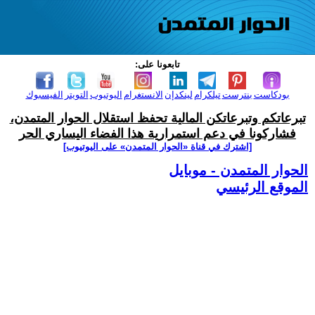
تابعونا على:
بودكاست
بنترست
تيلكرام
لينكدإن
الانستغرام
اليوتيوب
التويتر
الفيسبوك
تبرعاتكم وتبرعاتكن المالية تحفظ استقلال الحوار المتمدن،
فشاركونا في دعم استمرارية هذا الفضاء اليساري الحر
[اشترك في قناة ‫«الحوار المتمدن» على اليوتيوب]
الحوار المتمدن - موبايل
الموقع الرئيسي