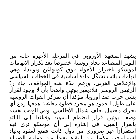
يشهد المشهد الأوروبي في المرحلة الأخيرة حالة من
التوتر المتصاعد تجاه روسيا، خصوصاً بعد تكرار الاتهامات
لموسكو باختراق الأجواء فوق كوبنهاغن وبولندا، وهي
اتهامات باتت تشكّل مادة أساسية في الخطاب السياسي
والإعلامي الغربي. ورغم حدّة هذه المواقف، جاء ردّ
الرئيس الروسي فلاديمير بوتين واضحاً بأن لا وجود لقرار
بشن حرب ضد أوروبا، مؤكداً أن تمركز القوات الروسية
على طول الحدود هو مجرد خطوة دفاعية هدفها ردع أي
تحرك محتمل لحلف شمال الأطلسي. وفي الوقت نفسه
وصف بوتين قرار انضمام السويد وفنلندا إلى الناتو
بالقرار الغبي، في إشارة إلى أن موسكو ترى فيه
استفزازاً غير ضروري من دول كانت تتمتع لعقود بحياد
استراتيجي مكّنها من البقاء بعيداً عن دوامة الصراع