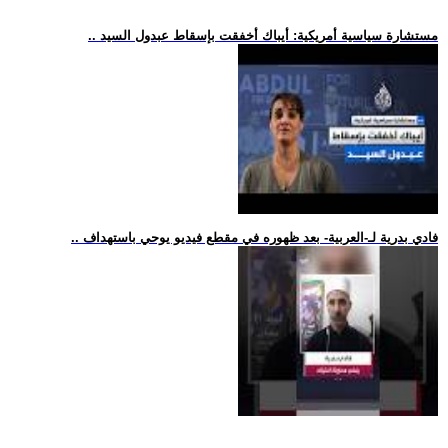
.. مستشارة سياسية أمريكية: أيباك أخفقت بإسقاط عبدول السيد
.. فادي بدرية لـ-العربية- بعد ظهوره في مقطع فيديو يوحي باستهداف