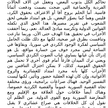
تحاكم الكل بذنوب البعض، وتغفل عن آلاف الحالات
الفردية والجماعية التي ضحت بصمت ودفعت أثماناً
قاسية. أما الحلم بروج آفا أو الاعتراف بحقوق الكرد،
فليس وهماً كما يصوّر البعض، بل هو امتداد طبيعي لحق
الشعوب في تقرير مصيرها، هذا الحق الذي تكفله
القوانين الدولية وتكرسه مبادئ العدالة. نعم، ربما أخفقت
الأحزاب في تحقيق هذا الهدف حتى الآن، وربما تنازعت
وتنافست بطرق غير صحية، لكنها مع ذلك ظلت الحامل
السياسي لفكرة الوجود الكردي في سوريا، وبقاؤها في
الساحة ليس مجرد خوف من خسارة مواقع، بل هو
إدراك بأن غيابها يساوي غياب الصوت الكردي السياسي،
ويعني ترك الميدان فارغاً أمام قوى أخرى لا تحمل هم
الحقوق القومية. كذلك، لا يمكن اختزال التنافس بين
الأحزاب كلها بأنه مجرد امتداد للعشائرية والروح
الأغواتية، وإن كان لهذه العقلية حضور وتأثير، لكنها ليست
التفسير الوحيد. فهناك صراعات برامجية، ورؤى مختلفة
تجاه القضية السورية عموماً والقضية الكردية خصوصاً،
وهناك أيضاً خلافات حول العلاقة مع الإقليم ومع
المعارضة السورية ومع القوى الدولية. من الظلم أن
نقول إن كل الخلافات هي صراع عشائري لا يقبل