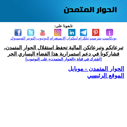
تابعونا على:
بودكاست
بنترست
تيلكرام
لينكدإن
الانستغرام
اليوتيوب
التويتر
الفيسبوك
تبرعاتكم وتبرعاتكن المالية تحفظ استقلال الحوار المتمدن،
فشاركونا في دعم استمرارية هذا الفضاء اليساري الحر
[اشترك في قناة ‫«الحوار المتمدن» على اليوتيوب]
الحوار المتمدن - موبايل
الموقع الرئيسي