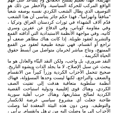
الهزيمة، فهذا تعميم يمسخ الحقائق ولا يساعد على فهم
الواقع المركب للحركة السياسية. والأخطر من ذلك هو
التوصيف الذي يطال الشعب الكردي نفسه بوصفه شعباً
"منافقاً وانهزامياً"، فهذا حكم جائر يتناسى أن هذا الشعب
قدّم آلاف الشهداء في ثورات كردستان العراق وتركيا ،
وفي مقاومة كوباني، وفي الدفاع عن عفرين وسري
كانيه، وفي مواجهة الأنظمة الاستبدادية التي أذاقته القمع
والتشريد لعقود طويلة. إذا كانت هناك مظاهر ضعف أو
تراجع أو انقسام، فهي نتيجة طبيعية لعقود من القمع
الممنهج، ونتاج مباشر لحرمان متواصل من أبسط حقوق
الحياة الكريمة .
النقد ضروري، بل واجب، ولكن النقد البنّاء والعادل هو ما
يبحث عن سبل الإصلاح، لا ما يجلد الذات ويشوه التاريخ.
صحيح تتحمل الأحزاب الكردية وزراً كبيراً من الانقسام
والضعف والتراجع، لكنها ليست وحدها المسؤولة، فهناك
أنظمة سلطوية متعاقبة هدفت إلى تفتيت الصف
الكردي، وهناك قوى إقليمية ودولية استباحت القضية
الكردية لصالح مشاريعها، وهناك حرب أهلية سورية
طاحنة جعلت أي مشروع سياسي عرضة للانكسار
والتوظيف. ومن دون هذه البيئة المعقدة لما وصلت
الأحزاب إلى ما وصلت إليه من ترهل وانقسام. برأيي ،