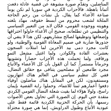
المناضلين، وتقدّم صورة مشوهة عن قضية عادلة دفعت
أثماناً باهظة. فالأحزاب الكردية في سوريا لم تكن يوماً
صناعة الأعداء كما يقال، بل نشأت من رحم الحاجة
الملحّة لشعب محروم من أبسط حقوقه، مهدّد بلغته
وهويته ووجوده القومي، فكان لابد من التعبير السياسي
والتنظيمي عن تطلعاته، صحيح أن الأعداء حاولوا اختراقها
وإضعافها وتوظيفها لصالح مشاريعهم، لكن هذا لا ينفي أن
جذورها ضاربة في صميم المعاناة القومية والوطنية، ولو
كانت مجرد دمى بيد الآخرين لما امتلأت السجون
بعشرات القادة والكوادر، ولما اغتيل مشعل التمو
ورفاقه، ولما تحملت هذه الأحزاب حصاراً وتشويهاً
وحرماناً مستمراً. كما أن القول بأن كل الأعضاء والأتباع
مجرد طامعين أو مصلحيين يتنافى مع حقائق النضال،
ففي كل تنظيم سياسي في العالم هناك انتهازيون
ومستفيدون، لكن في المقابل هناك مناضلون أوفياء
دفعوا أعمارهم ثمناً للانتماء، وحملوا راية القضية بإيمان
راسخ، ولولا هؤلاء لما بقيت شعلة النضال القومي الكردي
متقدة حتى اليوم. إن الصورة التي تحاول بعض الأصوات
رسمها، بأن الحركة الحزبية الكردية قائمة فقط على
عبودية الأتباع وطبول الدراويش، إنما هي صورة مجتزأة