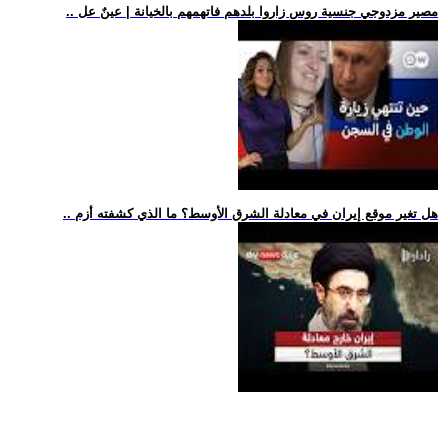
.. مصير مزدوجي جنسية روس زاروا بلدهم فاتهمهم بالخيانة | عينٌ عل
.. هل تغير موقع إيران في معادلة الشرق الأوسط؟ ما الذي كشفته أزم