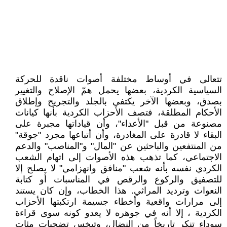
تتعالى في أوساط مختلفة أصوات ناقدة للحركة
السياسية الكردية، بعضها يحمل همّ الإصلاح والتغيير
بصدق، وبعضها الآخر يكتفي بالجلد والتجريح وإطلاق
الأحكام المطلقة، فتصف الأحزاب الكردية بأنها كيانات
مصنوعة من قبل "الأعداء"، وأن قياداتها مجبرة على
البقاء لا قادرة على المغادرة، وأن أتباعها مجرد "جوقة"
من المنتفعين والباحثين عن "المال" و"المناصب" والدعم
الاجتماعي، كما تذهب هذه الأصوات إلى اتهام الشعب
الكردي نفسه بأنه شعب "منافق وانهزامي" لا يصلح إلا
للتصفيق والركوع والرقص في المناسبات أو كتابة
النعوات وترديد المراثي. هذا الخطاب، وإن كان يستند
إلى مرارات واقعية وأخطاء جسيمة ارتكبتها الأحزاب
الكردية ، إلا أنه في جوهره لا يعدو كونه سوى قراءة
سوداء تنكر تاريخاً من النضال، وتبخس تضحيات مئات