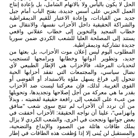
الحل لا يكون باليأس ولا بالاتهام الشامل، بل بإعادة إنتاج
العمل الحزبي على أسس جديدة، بفتح الباب أمام جيل
جديد من القيادات، وإعادة الاعتبار للقيم الديمقراطية
والشراكة الحقيقية داخل الأحزاب نفسها، والانتقال من
خطاب التمجيد والتخوين إلى خطاب عقلاني واقعي
يستند إلى المصلحة العليا للشعب الكردي ضمن سوريا
جديدة تشاركية وديمقراطية.
المطلوب اليوم ليس إعلان موت الأحزاب، بل بعثها من
جديد، وتطوير أدواتها وخطابها وبرامجها لتستجيب
لتحديات المرحلة، فالأحزاب هي الإطار الطبيعي لأي
نضال سياسي، والمجتمعات التي تفقد أحزابها الحية
تتحول إلى فراغ يسهل ملؤه بالاستبداد أو الفوضى أو
القوى الغريبة. لذلك، فإن معركتنا ليست ضد الأحزاب
بقدر ما هي معركة من أجل إصلاحها وتجديدها، وتحويلها
من عبء على الشعب إلى رافعة حقيقية لقضيته ، وبدلاً
من أن نردد أن الأحزاب لم تنتج سوى شعب "منافق
وانهزامي"، علينا أن نواجه الحقيقة: الأحزاب أخفقت في
بعض جوانبها ونجحت في أخرى، والشعب الكردي لا يزال
يملك طاقات هائلة من الصمود والإبداع والتضحية،
والمستقبل لن يُبنى إلا إذا وُظفت هذه الطاقات في إطار