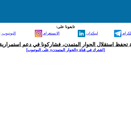
تابعونا على:
لكرام
لينكدإن
الانستغرام
اليوتيوب
ية تحفظ استقلال الحوار المتمدن، فشاركونا في دعم استمرارية 
[اشترك في قناة ‫«الحوار المتمدن» على اليوتيوب]