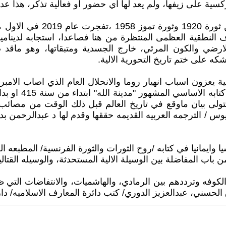
ركسية على زيفها، ولم يعد لها اي حضور او فعالية تذكر، هذا عدا 
هذا علما بان الاشارات لم تت
نطقية العظمى المنتظرة من هنا فصاعدا، استجابه لدينامياتها ا
 الارضي والكون المرئي، خارج الجسدية ومتبقاتها، وهو ماق
شكه على ختم تاريخ التحورية الالية.
ية يعزون اسباب انهيار روما والانحلال العام الذي اصاب الامبرا
تولى بيان ماوقع في تاريخ العالم قبل ذلك الوقت من مصائب 
الكوفه وترددهم بين الرمادي، والهاشميات، والانتفاضات التي ظ
 الحسني، عبدالعزيز الدوري/ كتب دائرة المعارف الاسلاميه/ دار