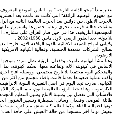
يتغير مبدأ "محو الذاتيه التارخيه" من الباس الموضع المعروف با
مع مفهوم "الوطنيه الزائفة" التي كانت قد قامت بعد العشرينا
متبقيات حثالية فرعية، تجري رعاية حضورها واستمرار غلبتها با
المجتمعية التاريخيه، هذا في حين صار العراق على مشارف التح
بلا دولة، بعد الطور الريعي الاول مابين 1968/ 2002 .
ولاياتي انتهاج الصيغة الافنائية بالقوة الواقعه الان، خارج ال
لصالح الشركات متعددة الجنسية، وفعالية الكيانيه الامريك
الارضوية.
وهنا تنشأ ايهاميه غامرة، وفقدان للرؤية تظل تتردد بموجبها ا
الاساس في كينونته الاله وتفاعله معها، بحكم كينونته، بما
والمتحكم اليوم مجتمعا بلا تاريخ مجتمعي، ووسيلة انتاج اخرى 
واكب عملية صعودها بعدما قامت بافناء مجتمع من اكثر من ستين
الكيانيه، صارت تجد اليوم في اصل التعبيرية النبوية الابراهي
اللاارضوية، وهنا تنحط الرؤية العالمية اليوم، بينما المركز
فالاسباب التي تفصل بين وسيلة الانتاج وسبل التنظيم المجتمع
طائلة الفوضى وفقدان وسائل السيطرة وتسيير الشؤون الحياتيه ا
ليعيش نوعا اخر مستجدا من حالة "العيش على حافة الفناء"، ب