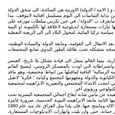
 و ( الامه / الدولة) الاوربية هي السائدة، الى سحق الدولة
داية الثمانينات الى اليوم مسلسل افنائية لايتوقف، يبدا
فتح باب الحروب بلا توقف وصولا لانهاء ركائز مايعرف ب "الدولة"، في حين تكرس سلطات موزعه على
يارات مستعارة ايديلوجية لاعلاقة لها بالكينونة او البنية
ة تركيا المائية، لتتحول البلاد الى الى الريعية النفطية
عد الانتقال الى العولمه، ومابعد الدولة والسيادة الوطنيه،
 راسخه متشكله تحت طائلة الطور اليدوي صانع المجتمعات
ية، بينما العالم ينتقل الى قيادة تشكل بلا تاريخ، العنصر
، واشتراطاته التي اودت بالمعسكر الروسي، ليصبح القائم
ه الرسالية" النافية لماقبلها من انماط مجتمعية، وهو ماقد
يانوية والدولة ومفهومها كمجتمع وكيانيه " فكرة" لاتقبل
 انتجت الابتداء المجتمعي والتعبيرية الابراهيمه لمجتمعية
تكنولوجي ورؤيوي آخر.
بعيده عن مامن شانه ايقاع اجمالي المجتمعية البشرية تحت
ا الثانيه مابعد الابراهيمه النبوية الحدسية، ضرورة غامرة
دونها احتمالية الفناء، وكما العالم كله يعيش منذ فترة ليست بالقصيرة، تحت طائلة القصورية العقلية الادراكية بازاء مسارات الاله وماينتج عنها، فان بلدا مثل العراق عاد منذ عام 1980
نباته، حتى وان بليت وانهارات الايديلوجيات المستعارة،