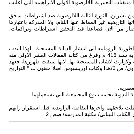
متبقيات التعبيرية اللاارضوية الاولى الابراهيمه التي اعلنت
وقف، وبعد الثورتين اللاارضويتين ثورة 1920 وثورة تموز 1958 ،تفجرت عام 2019 في الاول من تشرين، الثورة الثالثة اللاارضوية ضد اشتراطات سحق
لتاريخيه غير المماط عنها اللثام، ولا المدركه باعتبارها
د صار من الان فصاعدا قيد التحقق اشتراطات وتراكمات،
طورية الرومانيه الى انتشار الديانة المسيحية . لهذا انتدب
اوغسطين للدفاع عن المسيحية ضد هذا الاتهام، فانشأ يكتب كتابه الاساسي المشهور "مدينة الله" ابتداء من سنة 415 او بداية سنة 416 م وفرغ من كتابة المقالات العشر الاولى منه
وكوارث لاشان للمسيحية بها. لانها سبقت ظهورها، فعهد
اوغسطين بهذه المهمة الى اوروسيوس"/ تاريخ العالم، اوريسيوس / الترجمه العربيه القديمه حققها وقدم لها د عبدالرحمن بدوي/ ص 6/هذا وكتاب اوريسيوس اصلا معنون ب " التواريخ
لت تلاحقهم واخرها انتفاضة الراونديه قبل استقرار رايهم
 الكتاب اللبناني/ مكتبة المدرسه/ صص 2