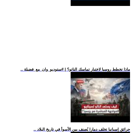
.. ماذا تخطط روسيا لاختبار تماسك الناتو؟ | #ستوديو_وان_مع_فضيلة
.. حرائق إسبانيا تخلف دمارا يُصنف بين الأسوأ في تاريخ البلاد