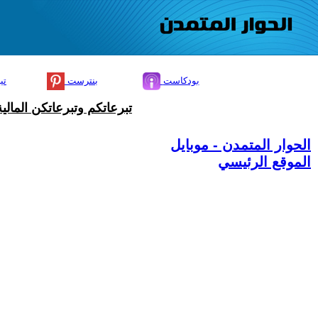
بودكاست
بنترست
تي
تبرعاتكم وتبرعاتكن المال
الحوار المتمدن - موبايل
الموقع الرئيسي