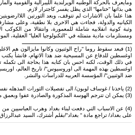
ومايعرف بالحركة الوطنيه الويرلندية الليبرالية والقومية والما
هي بذاتها "ختامها" الذي يظل يفسر كاجترار لازم.
الكيانيه والدولة، فجاءت هي الاخرى بلا نطقية، وعلى مشارف ال
وثبة كونية انقلابيه شاملة للمعمورة، وانتقالا من الكوكب
ومستلزمات مادية متمثله في "التكنولوجيا العليا" العقلية، المو
ـــــــــــــــــــــــــــــــــــــــــــــــــــــــــــــــــــــــــ
(1) فبعد سقوط روما "راح الوثنيون وكانوا مايزالون هم الاغلب
في ذلك الوقت، لكنه احس بان كتابه هذا بحاجة الى تكمله ت
ضد الوثنيين"/ المؤسسة العربيه للدراسات والنشر.
(2) ياخذنا / غوساف لوبون/ الى تفصيلات الثورات المذهله نفسيا وايمانيا في كتابه /روح الثورات والثورة الفرنسية/ المطبعه العصرية.
(3) يمكن ان تترجم الهوسة المذكورة والصادرة عفوا وبعمق من باب المفاضلة بين الوسيلة الالية المستحدثة، والوسيله القتالية اليدوية بحسب نوع المجتمعية التي تستعملهما.
(4) عن الاسباب التي دفعت لبناء بغداد وهرب العباسيين من 
على بغداد/ تراجع مادة " بغداد"/بقلم أشترك، السيد عبدالرزاق