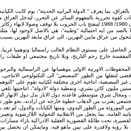
لعراق، بما يعرف " الدولة البرانيه الحديثة"، يوم كانت الكيانيه
ت كقوة تحررية بالمفهوم السائر عن التحرر، ليدخل العراق من ب
بالحرب الاطول بين دولتين بعد الحرب العالمية الثانيه مع ايران 1980/ 1988 لين
لضد من ايه احتمالية "وطنيه"، هي بالاصل لاوجود لها، مثلتها ت
ول من عراق مابين النهرين، الى عراق مابعد النهرين بسبب سياس
تغير الحاصل على مستوى النظام الغالب راسماليا وتوهميا غربيا، ب
ية المفقسة خارج رحم التاريخ، وبلا تاريخ مجتمعي او طبقات
لمحفوظات الاوربية الاولى بتوهمياتها عن الراسمالية والبرجواز
 افضى لنتقلها من الطور "المصنعي" الى التكنولوجي الانتاجي
غير المصنعية، انتاجية اخرى مختلفة لكيانيه تقوم على "التوهمي
 مليون كائن بشري، ونمطية دولة "لادولة"، انتاجيتها تلغي الك
مه، ومجال شرق متوسطي قاعدته دول الابار بدل دول الانهار التي
 اللامجتمعي يقترب من الذهاب خطوة خارجه عن ارادته، نحو طور 
ي الموروثة من الطور اليدوي، ومنها الكيانات والدول، لم تعد 
لعامه، بما يجعل من الانقلابية التحولية اللاارضوية وتعبيريته
لا رؤية ولاقدرة على تبين ماهو فيه، ومايمكن ان يحصل بين ج