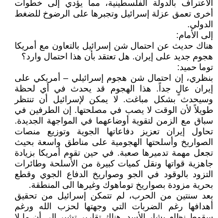
الاعتراف بالدولة الفلسطينية، مما يؤدي إلى خطوات
أخرى تعمق عزلة إسرائيل وتجبرها على الرضوخ للضغط
الدولي.
إلى الأمام:
هناك حديث عن احتمال شن إسرائيل بالتعاون مع أمريكا
هجوم جديد على إيران. هل تعتقد بأن هذا احتمال وارد؟
توما حميد:
بنظري، إن احتمال شن هجوم إسرائيلي – أمريكي على
إيران عالٍ جداً. هذا الهجوم قد يحدث في أي لحظة
وسيحدث بشكل مباغت. لا يمكن لإسرائيل أن تنتظر
طويلاً لأن الوقت لا يصب في مصلحتها. إن الطرفين في
سباق مع الزمن لتقوية أوضاعهما في المواجهة الجديدة.
تحاول إيران تعزيز دفاعاتها الجوية وتوزيع منصات
الصواريخ وأسلحتها الهجومية على مناطق واسعة بحيث
تجعل مهمة تدميرها صعبة. في حين تقوم أمريكا بزيادة
جاهزية قواتها ونقل كميات كبيرة من الأسلحة وطائرات
التزود بالوقود في الجو وصواريخ الدفاع الجوي وقطع
بحرية مزودة بصواريخ توماهوك وغيرها الى المنطقة.
بعد سنتين من الحرب، لم تتمكن إسرائيل من تحقيق
أهدافها رغم الضربات التي وجهتها لحزب الله ورغم
سقوط نظام بشار الأسد. هناك تقارير تشير إلى أن ما لا