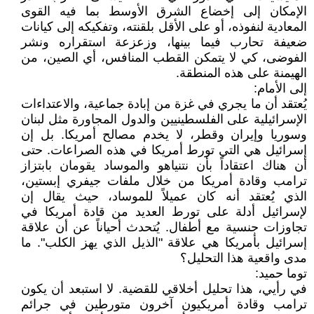
الإمكان إلى إخضاع الشرق الأوسط بما فيه القوى
المعادية لنفوذه، أو على الأقل بلقنته، وتفكيكه إلى كيانات
ضعيفة تحارب فيما بينها، وزعزعة استقراره ونشر
الفوضى، كي لا يتمكن القطب المنافس، أي الصين، من
الهيمنة على هذه المنطقة.
إلى الأمام:
يُعتقد أن ما يجري في غزة من إبادة جماعية، والاعتداءات
الإسرائيلية على الفلسطينيين والدول المجاورة مثل لبنان
وسوريا وإيران وقطر، لا يخدم مصالح أمريكا. بل إن
إسرائيل هي التي تورط أمريكا في هذه الصراعات. حتى
أن هناك اعتقاداً بأن نتنياهو والموساد يقومان بابتزاز
ترامب وقادة أمريكا من خلال ملفات جيفري إبستين،
الذي يُعتقد أنه كان عميلاً للموساد، حيث يقال إن
لإسرائيل أدلة على تورط العديد من قادة أمريكا في
تجاوزات جنسية مع أطفال. يُتحدث أحياناً عن أن علاقة
إسرائيل بأمريكا هي علاقة "الذيل الذي يهز الكلب". ما
مدى واقعية هذا التحليل؟
توما حميد:
في رأيي، هذا تحليل أخلاقي للقضية. لا استبعد أن يكون
ترامب وقادة أمريكيون آخرون متورطين في جرائم