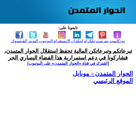
تابعونا على:
بودكاست
بنترست
تيلكرام
لينكدإن
الانستغرام
اليوتيوب
التويتر
الفيسبوك
تبرعاتكم وتبرعاتكن المالية تحفظ استقلال الحوار المتمدن،
فشاركونا في دعم استمرارية هذا الفضاء اليساري الحر
[اشترك في قناة ‫«الحوار المتمدن» على اليوتيوب]
الحوار المتمدن - موبايل
الموقع الرئيسي