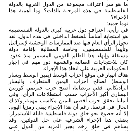
ما هو سر اعتراف مجموعة من الدول الغربية بالدولة
الفلسطينية في هذه المرحلة بالذات؟ وما أهمية هذا
الإجراء؟
توما حميد:
في رأيي، اعتراف دول غربية كبرى بالدولة الفلسطينية
هو استجابة أساساً للضغط الداخلي في هذه الدول. لقد
تحول الرأي العام فيها ضد الممارسات الوحشية لإسرائيل
وتأييداً للفلسطينيين، وخاصة المطالبة بإقامة دولة
مستقلة وإنهاء هذا الظلم القومي المستمر منذ عقود.
كان للاحتجاجات العمالية والشعبية دور مهم في إجبار
الحكومات الغربية على اتخاذ هذا الإجراء.
هناك انهيار في موقع أحزاب الوسط (يمين الوسط ويسار
الوسط) لصالح أحزاب اليمين المتطرف واليسار
الراديكالي. ففي بريطانيا، أصبح حزب جيريمي كوربين
اليساري أكبر الأحزاب حسب استطلاعات الرأي، وفي
ألمانيا يحقق حزب أقصى اليمين مكاسب مهمة، وكذلك
الحال في فرنسا. رغم أن هذا الإجراء يبقى رمزياً اليوم،
إلا أنه خطوة نحو خلق دولة فلسطينية قابلة للاستمرار.
يضفي هذا الإجراء الشرعية على حل الدولتين، وقد
يساهم في خلق زخم يجبر المزيد من الدول على