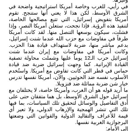
وغيرها.
في رأيي، للغرب وخاصة أمريكا استراتيجية واضحة في
الشرق الأوسط، لكن هذا لا يعني أنها ستنجح. تقوم
أمريكا بتفويض إسرائيل، التي تتبع مصالحها الخاصة،
لتنفيذ هذه الرؤية. فإذا نجحت، ستعلن أمريكا النصر، وإذا
فشلت، سيكون بوسعها التنصل منها. لقد كانت أمريكا
طرفاً في مفاوضات مع حزب الله عندما شنت إسرائيل،
بدعم مباشر منها، ضربة لاستهداف قيادة هذا الحزب.
وكانت أمريكا في مفاوضات مع إيران عندما شنت
إسرائيل حرب الـ12 يوماً عليها وشملت محاولة تصفية
القيادة الإيرانية. كما وجهت إسرائيل ضربة ضد قيادة
حماس في قطر التي كانت تفاوض مع أمريكا. واستُخدم
الأسلوب نفسه ضد الحوثيين. والآن، أمريكا نفسها تدرس
خيار شن ضربة مماثلة ضد فنزويلا.
ما أريد قوله هو أن الغرب، وأمريكا خاصة، لا يختلفان مع
إسرائيل حول الشرق الأوسط، بل هما متفقان حتى على
أدق التفاصيل والوسائل لتحقيق تلك السياسات، بما فيها
تلك التي تنشر الهمجية والإرهاب الدولي، ولا تعير أي
قيمة للأعراف والتقاليد الدولية والقوانين التي وضعتها
البرجوازية الغربية نفسها.
إلى الأمام: