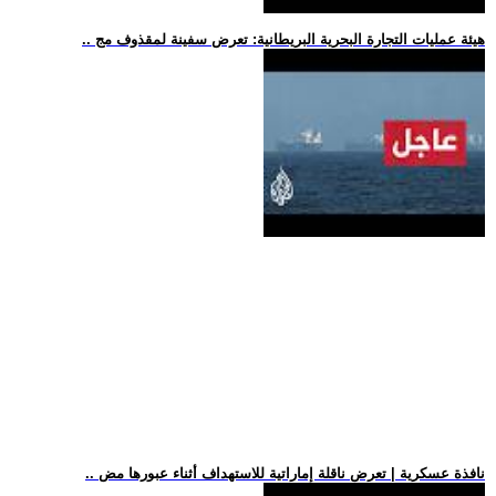
.. هيئة عمليات التجارة البحرية البريطانية: تعرض سفينة لمقذوف مج
.. نافذة عسكرية | تعرض ناقلة إماراتية للاستهداف أثناء عبورها مض