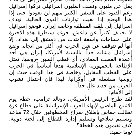
يقل عن مليون ونصف المليون إسرائيلي تركوا إسرائيل
رغم القيود على السفر. الكثير منهم لن يعودوا حتى إذا
هدأ الوضع إذا بقيت توازنات القوى الحالية. تهدف
إسرائيل إلى بلقنة المنطقة وخاصة إيران. فوضع إسرائيل
لا يختلف كثيراً عن داعش، فرغم سيطرة هذه الأخيرة
على مساحات واسعة امتدت من دمشق إلى بغداد، إلا
أنها لم تتوقف عن شن الحرب في أكثر من اتجاه. وضع
إسرائيل مشابه جداً. بالنسبة لأمريكا، إيران هي أحد
أعمدة القطب المعادي، أي قطب الصين -روسيا. تمثل
الإطاحة بالجمهورية الإسلامية هدفاً أساسياً في الحرب
على القطب المقابل، وخاصة في هذا الوقت حيث إن
روسيا منشغلة في أوكرانيا. لهذا فإن احتمال نشوب
الحرب من جديد عالٍ جداً.
إلى الأمام:
لقد طرح الرئيس الأمريكي، دونالد ترامب، خطة يوم
الاثنين الماضي لإنهاء الحرب الإسرائيلية على قطاع غزة
تطالب حماس بإطلاق سراح المخطوفين خلال 72 ساعة
وتسليم سلاحها وتسليم إدارة القطاع إلى لجنة دولية.
كيف تقيمون هذه الخطة؟
توما حميد: