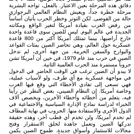
دقائق هذه المرحلة بعين الاعتبار. بالفعل، تواجه البشرية
مرحلة خطرة جداً، ويعيش النظام العالمي البرجوازي
حالة من الفوضى. لكن التوتر وخطر الحرب يأتيان أساساً
من رفض الغرب بقيادة أمريكا لتغير الواقع ومكانته
الجديدة في عالم اليوم. ليس للصين سوى قاعدة واحدة
خارج أراضيها، بينما تمتلك أمريكا أكثر من 800 قاعدة
عسكرية حول العالم، وهي تحاصر الصين بمئات القواعد
والبوارج والسفن الحربية. من جهة أخرى، لم تدخل
الصين في حرب منذ عام 1979، في حين أن أمريكا تشن
حروباً مستمرة منذ الحرب العالمية الثانية.
لا يبدو أن الصين ترغب في الوقت الحاضر في الدخول
في مواجهة عسكرية مع أي طرف، ولو لأسباب عملية،
فهي تسعى إلى تفادي الأخطاء التي وقع فيها الغرب
وخاصة أمريكا. إن النظام الصيني، بغض النظر عن رأينا
فيه، يتعلم من أخطائه وأخطاء الآخرين، ويخصص آلاف
الخبراء لدراسة نماذج الإدارة السياسية والاجتماعية في
الدول الأخرى والاستفادة منها. الحروب في نهاية المطاف
لم تخدم أمريكا، ولن تخدم أي قطب آخر، وهذه حقيقة
تدركها الصين وتعمل جاهدة لخلق الاستقرار وفتح
مجالات للاستثمار وأسواق جديدة. طموح الصين يكمن