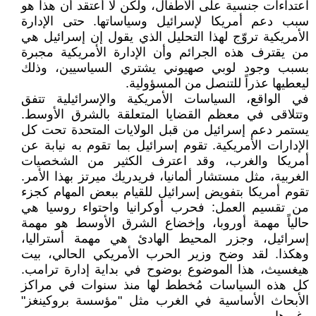
اعتداءات جنسية على الأطفال، ولكن لا أعتقد أن هذا هو
سبب دعم أمريكا لإسرائيل وسياساتها. حتى الإدارة
الأمريكية تروّج لهذا التحليل الذي يقول إن إسرائيل هي
من يقترف هذه الجرائم وأن الإدارة الأمريكية مجبرة
بسبب وجود لوبي صهيوني يشتري السياسيين، وذلك
ليعطيها عذراً للتنصل من المسؤولية.
في الواقع، السياسات الأمريكية والإسرائيلية تتفق
وتتلاقى في معظم القضايا المتعلقة بالشرق الأوسط.
يستمر دعم إسرائيل من قبل الولايات المتحدة تحت كل
الإدارات الأمريكية. تقوم إسرائيل بما تقوم به نيابة عن
أمريكا والغرب، وقد اعترف الكثير من الشخصيات
الغربية، مثل مستشار ألمانيا، فريدريك ميرتز بهذا الأمر.
تقوم أمريكا بتفويض إسرائيل للقيام ببعض المهام كجزء
من تقسيم العمل: فحرب أوكرانيا واحتواء روسيا هي
حالياً مهمة أوروبا، وإخضاع الشرق الأوسط هو مهمة
إسرائيل، وجزر المحيط الهادئ هي مهمة أستراليا،
وهكذا. لقد وضح وزير الحرب الأمريكي الحالي، بيت
هيغسيث، هذا الموضوع بوضوح في بداية إدارة ترامب.
كل هذه السياسات مُخطط لها منذ سنوات في مراكز
الأبحاث الأساسية في الغرب مثل "مؤسسة بروكينغز"