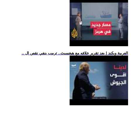
.. العربية ويكند | بعد تقرير خلافه مع هيغسيث.. ترمب ينفي نقص ال