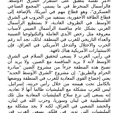
الأمر نفسه ينطبق على استقرار الشرق الأوسط.
فالرأسمال المنخرط في ما يسمى "المجمع الصناعي
العسكري"، وهو قطاع مهم في أمريكا، بالإضافة إلى
قطاع الطاقة الأحفورية، يستفيد من الحروب في الشرق
الأوسط. في الظروف العادية، لا يستطيع الرأسمال
الغربي بشكل عام منافسة الرأسمال الصيني لأسباب
معروفة مثل رخص الأيدي العاملة والتكنولوجيا الصينية
والعداء التاريخي للغرب في المنطقة. لذلك، نجد أنه رغم
الحرب والاحتلال والتدخل الأمريكي في العراق، فإن
الاستثمارات الأمريكية هناك تافهة.
في رأيي، الغرب لا يسعى لتحقيق السلام في الشرق
الأوسط لأنه لا يريد المنافسة مع الصين، ولا يريد أن
تصبح هذه المنطقة جزءاً من مشروع الصين "مبادرة
الحزام والطريق". إن مشروع "الشرق الأوسط الجديد"
يعني إخضاع القوى المعادية للغرب في المنطقة ووضعها
بالكامل تحت هيمنته من خلال رأس حربته، إسرائيل.
ليس للغرب مشكلة مع المليشيات طالما أنها لا تعاديه.
إنه يسعى إلى نزع سلاح المليشيات المعادية مثل تلك
الفلسطينية في لبنان وسوريا، وحزب الله في لبنان،
والحشد الشعبي في العراق، لكنه لا يجد مشكلة مع
المليشيات التي تدور في فلكه. يسعى الغرب قدر