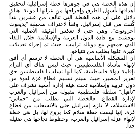
إن هذه الخطة هي في جوهرها خطة إسرائيلية لتحقيق
أهدافها بأسهل الطرق وإخراجها من عزلتها الدولية. هناك
دلائل على أن هذه الخطة التي تتألف من عشرين بنداً
كُتبت من قبل إسرائيل، وفقاً لاعتراف صحيفة "يديعوت
أحرونوت"، وهي حتى لا تعكس الوثيقة الأصلية التي
نوقشت مع قادة الدول العربية والإسلامية خلال اللقاء
الذي جمعهم مع دونالد ترامب، حيث تم إجراء تعديلات
كبيرة عليها بطلب من نتنياهو.
ان المشكلة الأساسية هي أن الخطة لا ترسم أي أفق
لإنهاء مأساة الفلسطينيين، حيث ليس هناك أي التزام
بإقامة دولة فلسطينية، كما أنها تسلب الفلسطينيين حق
تقرير المصير، حيث سيتم تسليم قطاع غزة لقوة من
دول عربية وإسلامية تحت هيئة إدارة أممية تشرف على
"تأهيل" سلطة فلسطينية مقبولة من إسرائيل والغرب
لإدارة القطاع. فالخطة التي تطلب من "حماس"
الاستسلام، لا تلزم إسرائيل حتى بالانسحاب من قطاع
غزة. إنها ليست خطة سلام كما يروج لها، بل هي خطة
لإنهاء عزلة إسرائيل والغرب، وحظوظ نجاحها هي ضئيلة
جداً.