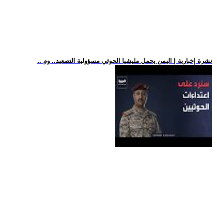
.. نشرة إخبارية | اليمن يحمل مليشيا الحوثي مسؤولية التصعيد.. وم