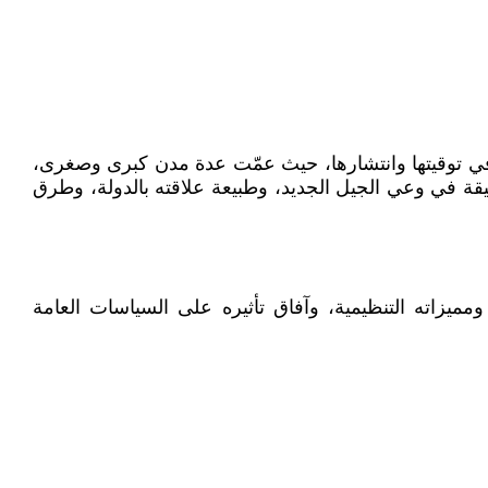
 تحت اسم جيل زد-212. جاءت هذه الاحتجاجات مفاجئة في توقيتها وانتشارها، حيث عمّت عدة مدن كبرى وصغرى،
قة في وعي الجيل الجديد، وطبيعة علاقته بالدولة، وطرق
دية إليه، ومميزاته التنظيمية، وآفاق تأثيره على السياسات العامة