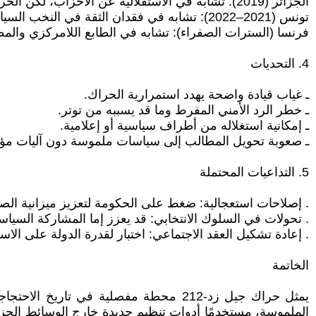
الجزائر (2019): تشابه في الاستقلالية عن الأحزاب، لكن الحراك المغربي اجتماعي أكثر من كونه سياسيًا.
تونس (2021–2022): تشابه في فقدان الثقة في النخب السياسية، لكن السياق المغربي أقل اضطرابًا سياسيًا.
فرنسا (السترات الصفراء): تشابه في الطابع اللامركزي والمط
4. التحديات
ـ غياب قيادة واضحة يهدد استمرارية الحراك.
ـ خطر الرد الأمني المفرط وما قد يسببه من توتر.
ـ إمكانية استغلاله من أطراف سياسية أو إعلامية.
ـ صعوبة تحويل المطالب إلى سياسات ملموسة دون آليات مؤ
5. التداعيات المحتملة
. إصلاحات استعجالية: ضغط على الحكومة لتعزيز ميزانية الصح
. تحولات في السلوك الانتخابي: قد يعزز إما المشاركة السياس
. إعادة تشكيل العقد الاجتماعي: اختبار لقدرة الدولة على الاس
الخاتمة
يمثل حراك جيل زد-212 محطة مفصلية في ت
الملموسة، مستخدمًا أدوات تنظيم جديدة خارج الوسائط الحزب