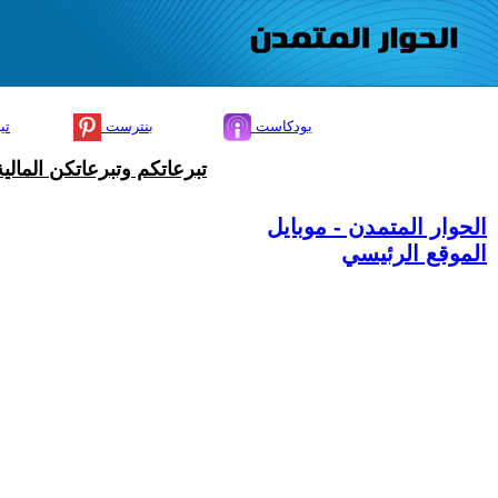
بودكاست
بنترست
تي
تبرعاتكم وتبرعاتكن المال
الحوار المتمدن - موبايل
الموقع الرئيسي