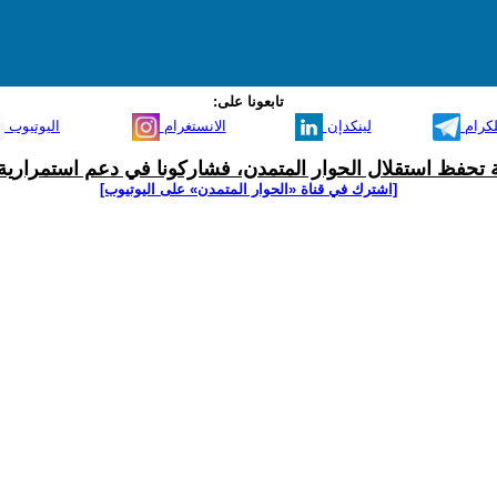
تابعونا على:
لكرام
لينكدإن
الانستغرام
اليوتيوب
ية تحفظ استقلال الحوار المتمدن، فشاركونا في دعم استمرارية 
[اشترك في قناة ‫«الحوار المتمدن» على اليوتيوب]