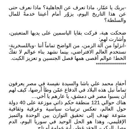
-بربك يا عمّار، ماذا تعرف عن الجاهلية؟ ماذا نعرف حتى
عن هذا التاريخ اليوم، يزوّر أمام أعيننا خدمةً للمال
والسلطة؟
ضحكت هبة، فركت بقايا الياسمين على يديها المتعبتين،
وأشارت لهم:
-انزلوا من آلة الزمن، من الواضح تماماً أننا -وياللسخرية-
نستخدم العالم الافتراضي، بينما نشهد بناء عوالم لا تفكّ
الخط! عوالم أقصى همها فصل الجنسين و تعزيز الكبت.
***************
أحفاد محمد علي باشا والسيدة نفيسة في مصر يعرفون
تماماً نبل هذه البلاد في الدفاع عمّن وطأ أرضها، كيف لهم
أن يسبوا مصر في دمشق، يا عارهم يا أخي…
هناك حوالي 121 منطقة حكم ذاتي موزعة على 40 دولة
حول العالم، تعكس ترتيبات سياسية وعرقية وثقافية
متنوعة تهدف إلى تحقيق التوازن بين الوحدة والتميز
الإقليمي، وهذا هو الحل الوحيد في سوريا اليوم، الدم
وصل الركب، الحقد غطى أية عمامة أو تاج..