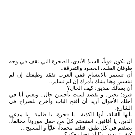
أن تكون قوياً، السندُ الأبدي، الصخرة التي تقف في وجه
طوفان الظلم، الجحود والتفرقة..
أن تستمر بالابتسام ففي الغرب تفقد وظيفتك إن لم
تبتسم، وهنا يشك بأمرك إن لم تساير..
أن يسألك صديق: كيف الحال؟
فترد: بخير.. و تقصد لست بأحسن حال.. وتعني أنا في
أحلك الأحوال أريد أن أفتح الباب وأخرج للصراخ في
الشارع:
-أيها القتلة، أيها الكذبة.. يا فجرة، يا ظلمة.. يا مدعي
الدين، يا أفاقين، استبحتم كلّ من حمل موروثاً مخالفاً..
بصقتم في كل طبق، قتلتم محمداً، عليّاً و المسيح…
كيف تريدون منّا أن نحيا معكم؟