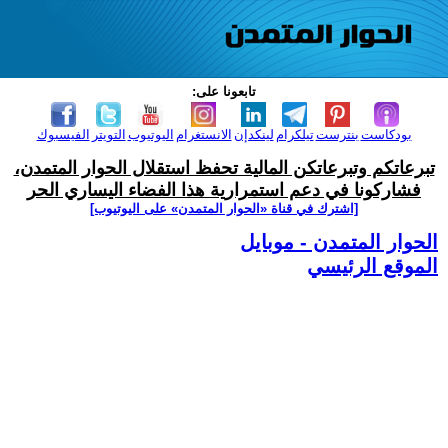
تابعونا على:
بودكاست
بنترست
تيلكرام
لينكدإن
الانستغرام
اليوتيوب
التويتر
الفيسبوك
تبرعاتكم وتبرعاتكن المالية تحفظ استقلال الحوار المتمدن،
فشاركونا في دعم استمرارية هذا الفضاء اليساري الحر
[اشترك في قناة ‫«الحوار المتمدن» على اليوتيوب]
الحوار المتمدن - موبايل
الموقع الرئيسي