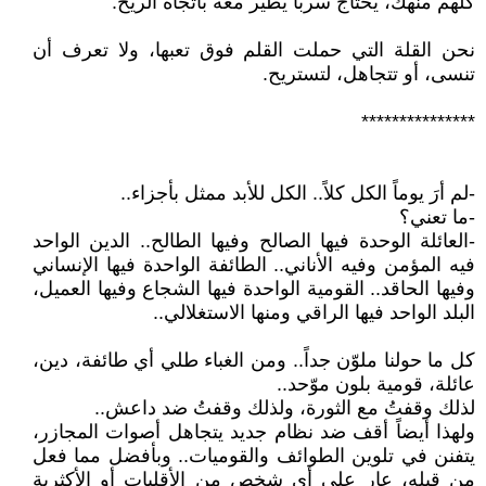
كلّهم منهك، يحتاج سرباً يطير معه باتجاه الريح.
نحن القلة التي حملت القلم فوق تعبها، ولا تعرف أن
تنسى، أو تتجاهل، لتستريح.
***************
-لم أرَ يوماً الكل كلاً.. الكل للأبد ممثل بأجزاء..
-ما تعني؟
-العائلة الوحدة فيها الصالح وفيها الطالح.. الدين الواحد
فيه المؤمن وفيه الأناني.. الطائفة الواحدة فيها الإنساني
وفيها الحاقد.. القومية الواحدة فيها الشجاع وفيها العميل،
البلد الواحد فيها الراقي ومنها الاستغلالي..
كل ما حولنا ملوّن جداً.. ومن الغباء طلي أي طائفة، دين،
عائلة، قومية بلون موّحد..
لذلك وقفتُ مع الثورة، ولذلك وقفتُ ضد داعش..
ولهذا أيضاً أقف ضد نظام جديد يتجاهل أصوات المجازر،
يتفنن في تلوين الطوائف والقوميات.. وبأفضل مما فعل
من قبله، عار على أي شخص من الأقليات أو الأكثرية