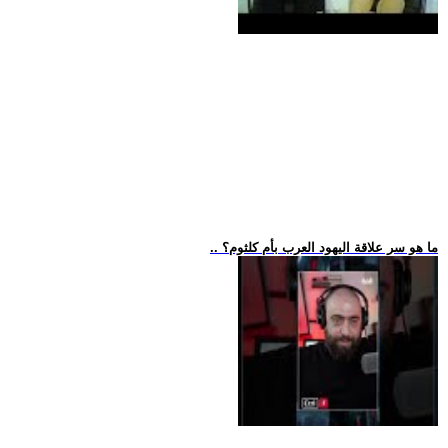
.. ما هو سر علاقة اليهود العرب بأم كلثوم؟