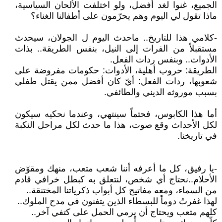
الجميع، غنوا لغد أفضل، ولو اختلفت الألحان السياسية،
ماذا تقول لي اليوم وهم يحرّمون على أطفالنا الغناء؟
-كلامي هذا للتاريخ.. ماحدث اليوم ل الجولان، سيحدث
مستقبلاً من الفرات إلى النيل، بنفس الطريقة.. بذات
الأدوات.. وبنفس ردات الفعل.
الطريقة: حروب أهلية، الأدوات: حكومات مفروضة على
شعوبها، ردات الفعل: أيّ كان أفضل ممن يقتل طفلي
بسبب موروثه الديني والطائفي.
أما هذا الكابوس، فحتماً سينتهي، وعندما نحكيه سيكون
لكل الأحداث وقع صوت، هذا ما حدث لكل مراحل النكبة
في تاريخنا.
-يا رفيق، كل ما أعرفه أننا شعب متعب، منهك ومقوّض
الأحلام..نحتاج أي شخص، لنتعلق به كبطل خرافي قادم
من السماء، ومعه مفاتيح كل أبواب ذكرياتنا المختنقة..
لهذا غفرتُ دوماً للبسطاء الذين يتفنون في مدح الملوك..
كلهم متعب ويحتاج أن يرمي الحمل على كتفي آخر..