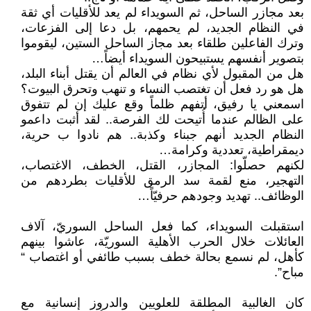
بعد مجازر الساحل، ثم السويداء لم يعد للأقليات أي ثقة
في النظام الجديد، لم يحمهم، بل دعا إلى الفزعات،
وترك الفاعلين طلقاء بعد مجاز الساحل الستين، ليقوموا
بتصوير أنفسهم يستبيحون السويداء أيضاً…
هل من المقبول لأي نظام في العالم أن يقتل أبناء البلد،
هل هو رد فعل أن تغتصب النساء و تنهب وتحرق البيوت؟
اسمعني يا رفيق، أتفهم ظلماً وقع عليك إن لم تتفوق
على الظالم عندما أُتيحت لك الفرصة.. لقد أثبت داعمو
النظام الجديد أنهم جبناء وكذبة.. هم نادوا ب حرية،
ديمقراطية، تعددية وكرامة…
لكنهم حصلّوا: المجازر، القتل، الخطف، الاغتصاب،
التهجير، منع لقمة سد الرمق للأقليات بطردهم من
الوظائف.. تهديد وجودهم حرفيّاً…
استقبلت السويداء، كما فعل الساحل السوريّ، آلاف
العائلات خلال الحرب الأهلية السوريّة، عاشوا بينهم
كأهل، لم نسمع بحالة خطف بسبب طائفي أو اغتصاب “
مباح”.
كان الغالبية المطلقة للعلويين والدروز إنسانية مع