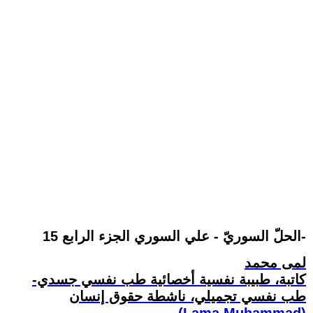
الحلّ السوريّ - علي السوري الجزء الرابع 15-
لمى محمد
كاتبة، طبيبة نفسية أخصائية طب نفسي جسدي-
طب نفسي تجميلي، ناشطة حقوق إنسان
(Lama Muhammad)