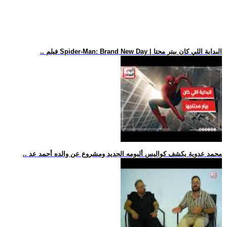
.. فيلم Spider-Man: Brand New Day | البداية اللي كان بيتر محتا
.. محمد عدوية يكشف كواليس ألبومه الجديد ومشروع عن والده أحمد عد