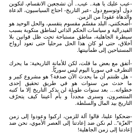
-عيب عليك يا هبة.. عيب.. أن تشجعين الانقسام، لتكوين
دول أوتوسيع دول -عبر التاريخ- احتاج السياسيون، الدعاة
والدهاة عقوداً من الزمن.
-أضحكتني، البلد مقسّم مقسوم يتقسم، والحل الوحيد هو
الفيدرالية و سياسات الحكم الذاتي لمناطق منكوبة بسبب
سيطرة الجاهلية، مناطق مستباحة تحت ظل قوانين بلا
أخلاق، حتى لو كان هذا الحل مرحلياً حتى تعود أرواح
المستباحين إلى طمأنينتها.
-أتفق مع بعض ما قلت، لكن للأمانة التاريخية: ما يحرك
التطرف في سوريا اليوم ليس سوريّاً.
- هل ظننتم أن ما يحدث الآن صدفة؟ هو مشروع كبير و
ما حدث من سنوات هو في طريق تحقيق إحدى
خطواته… بعد سنوات طويلة لن يذكر التاريخ إلا ما كتبه
المنتصرون، وسنرى مجدداً و بأم أعيننا كيف يتحرّف
التاريخ بيد المال والسلطة.
-ضحكوا علينا، قالوا آلة للزمن، اركبوا وعودوا إلى زمن
"العزّة".. لم نكن ضد إعادتنا إلى العصر الأموي، نحن ضد
إعادتنا إلى زمن الجاهلية!