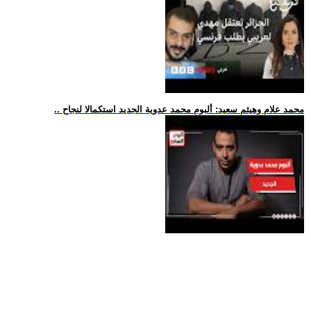
.. محمد علام وهيثم سعيد: ألبوم محمد عدوية الجديد استكمالا لنجاح