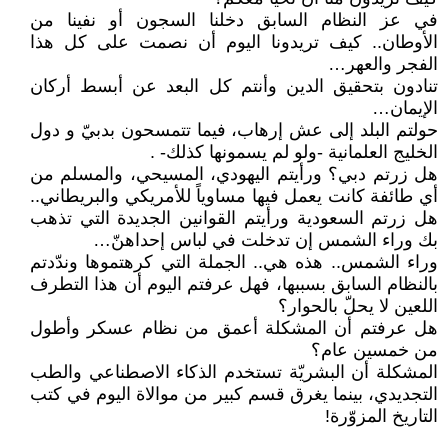
في عز النظام السابق دخلنا السجون أو نفينا من
الأوطان.. كيف تريدونا اليوم أن نصمت على كل هذا
الفجر والعهر…
تنادون بتحقيق الدين وأنتم كل البعد عن أبسط أركان
الإيمان…
حولتم البلد إلى عش إرهاب، فيما تتمسحون بدبيّ و دول
الخليج العلمانية -ولو لم يسمونها كذلك- .
هل زرتم دبي؟ ورأيتم اليهودي، المسيحي، والمسلم من
أي طائفة كانت يعمل فيها مساوياً للأمريكي والبريطاني..
هل زرتم السعودية ورأيتم القوانين الجديدة التي تذهب
بك وراء الشمس إن تدخلت في لباس إحداهنّ…
وراء الشمس.. هذه هي.. الجملة التي كرهتموها وندّدتم
بالنظام السابق بسببها، فهل عرفتم اليوم أن هذا التطرف
اللعين لا يحلّ بالحوار؟
هل عرفتم أن المشكلة أعمق من نظام عسكر وأطول
من خمسين عام؟
المشكلة أن البشريّة تستخدم الذكاء الاصطناعي والطب
التجديدي، بينما يغرق قسم كبير من موالاة اليوم في كتب
التاريخ المزوّرة!