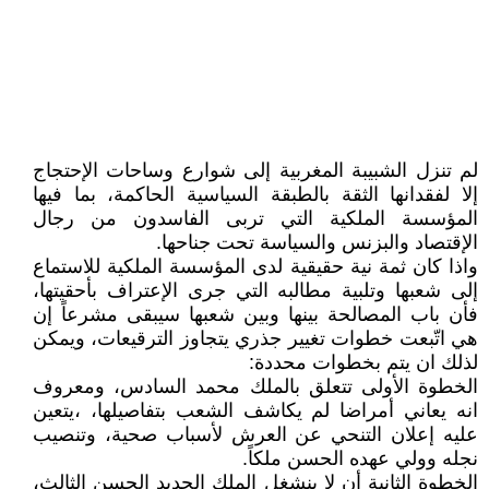
لم تنزل الشبيبة المغربية إلى شوارع وساحات الإحتجاج
إلا لفقدانها الثقة بالطبقة السياسية الحاكمة، بما فيها
المؤسسة الملكية التي تربى الفاسدون من رجال
الإقتصاد والبزنس والسياسة تحت جناحها.
واذا كان ثمة نية حقيقية لدى المؤسسة الملكية للاستماع
إلى شعبها وتلبية مطالبه التي جرى الإعتراف بأحقيتها،
فأن باب المصالحة بينها وبين شعبها سيبقى مشرعاً إن
هي اتّبعت خطوات تغيير جذري يتجاوز الترقيعات، ويمكن
لذلك ان يتم بخطوات محددة:
الخطوة الأولى تتعلق بالملك محمد السادس، ومعروف
انه يعاني أمراضا لم يكاشف الشعب بتفاصيلها، ،يتعين
عليه إعلان التنحي عن العرش لأسباب صحية، وتنصيب
نجله وولي عهده الحسن ملكاً.
الخطوة الثانية أن لا ينشغل الملك الجديد الحسن الثالث،