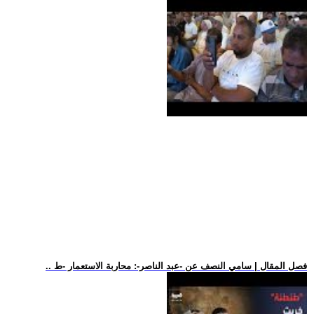
.. فصل المقال | سامي النصف عن -عبد الناصر-: محاربة الاستعمار -ط