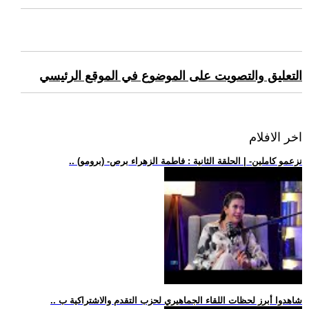
التعليق والتصويت على الموضوع في الموقع الرئيسي
اخر الافلام
.. (برومو) -نزعمو كاملين- | الحلقة الثانية : فاطمة الزهراء برص
.. شاهدوا أبرز لحظات اللقاء الجماهيري لحزب التقدم والاشتراكية ب