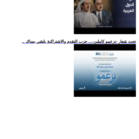
.. تحت شعار -نزعمو كاملين-... حزب التقدم والاشتراكية يلتقي بساك