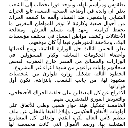
بطقوس ومراسم بلهاء، ويتوجه فورا بخطاب إلى الشعب
يعلن ان والده في أوضاعه الصحية الصعبة، تابع الحراك
الشبابي والشعبي، ضد الفساد وآلمه ما كشفه الحراك
من أحوال صعبة وكارثية لا توفر للمواطن المغربي ما
يحفظ كرامته، وعهد إليه بتسلم العرش، ومعالجة
الأختلالات وكشف مواطن الفساد في مختلف مؤسسات
البلاد، وملاحقة المتورطين فيها أياً كان موقعهم.
يعلن الحسن الثالث حل الوزارة القائمة، ومنع أعضائها
وأعضاء الحكومات السابقة وكبار المسؤولين في
الوزارات والمصالح من السفر خارج المغرب، لفحص
سجلاتهم وإثبات براءتهم من شبهة الثراء غير المشروع.
الخطوة الثالثة تشكيل وزارة طوارئ من شخصيات
مشهود لها، من جانب الشعب، بالنزاهة، تكون أول
قراراتها
الأفراج عن كل المعتقلين على خلفية الحراك الأحتجاجي،
والتعويض الفوري للمتضررين منهم.
الخامسة تشكيل هيئة حوار شعبي وطني للأتفاق على
أولويات الأنفاق الحكومي، وإبلاغ الفيفا بالتخلي عن ملف
تنظيم كأس العالم لكرة القدم، وإيقاف كل المشاريع
المتعلقة بها، ورصد الأموال التي كانت مخصصة لها