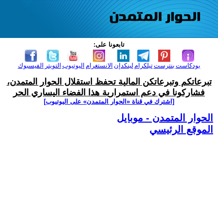
تابعونا على:
بودكاست
بنترست
تيلكرام
لينكدإن
الانستغرام
اليوتيوب
التويتر
الفيسبوك
تبرعاتكم وتبرعاتكن المالية تحفظ استقلال الحوار المتمدن،
فشاركونا في دعم استمرارية هذا الفضاء اليساري الحر
[اشترك في قناة ‫«الحوار المتمدن» على اليوتيوب]
الحوار المتمدن - موبايل
الموقع الرئيسي