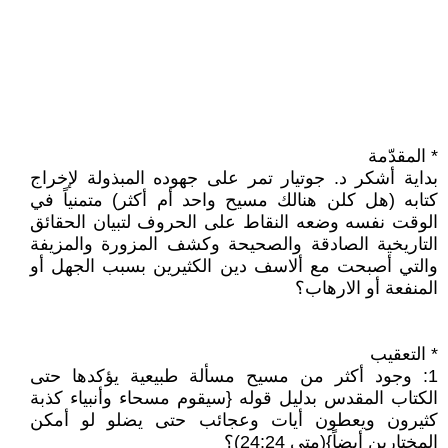
* المقدّمة
بداية أشكر د. جوتيار تمر على جهوده المبذولة لإخراج
كتابه (هل كلن هنالك مسيح واحد أم أكثر) متمنياً في
الوقت نفسه وضعه النقاط على الحروف لتبيان الحقائق
التاريخية الصادقة والصحيحة وكشف المزورة والمزيفة
والتي أصبحت مع ألاسف دين الكثيرين بسبب الجهل أو
المنفعة أو الارهاب؟
* التعقيب
1: وجود أكثر من مسيح مسألة طبيعية يؤكدها حتى
الكتاب المقدس بدليل قوله {سيقوم مسحاء وأنبياء كذبة
كثيرون ويعطون أيات وعجائب حتى يضلو لو أمكن
المختارين أيضاً}(متى 24:24)؟