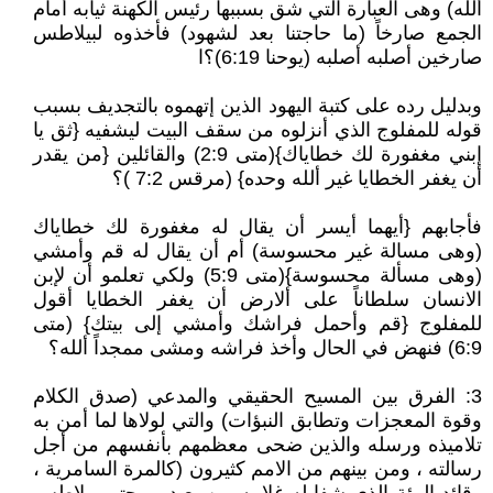
ألله) وهى العبارة التي شق بسببها رئيس الكهنة ثيابه أمام
الجمع صارخاً (ما حاجتنا بعد لشهود) فأخذوه لبيلاطس
صارخين أصلبه أصلبه (يوحنا 6:19)؟ا
وبدليل رده على كتبة اليهود الذين إتهموه بالتجديف بسبب
قوله للمفلوج الذي أنزلوه من سقف البيت ليشفيه {ثق يا
إبني مغفورة لك خطاياك}(متى 2:9) والقائلين {من يقدر
أن يغفر الخطايا غير ألله وحده} (مرقس 7:2 )؟
فأجابهم {أيهما أيسر أن يقال له مغفورة لك خطاياك
(وهى مسالة غير محسوسة) أم أن يقال له قم وأمشي
(وهى مسألة محسوسة}(متى 5:9) ولكي تعلمو أن لإبن
الانسان سلطاناً على ألارض أن يغفر الخطايا أقول
للمفلوج {قم وأحمل فراشك وأمشي إلى بيتك} (متى
6:9) فنهض في الحال وأخذ فراشه ومشى ممجداً ألله؟
3: الفرق بين المسيح الحقيقي والمدعي (صدق الكلام
وقوة المعجزات وتطابق النبؤات) والتي لولاها لما أمن به
تلاميذه ورسله والذين ضحى معظمهم بأنفسهم من أجل
رسالته ، ومن بينهم من الامم كثيرون (كالمرة السامرية ،