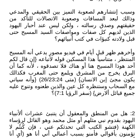
وسبب إنتشارهم لصعوبة التميز بين الحقيقي والمدعي
وذالك لبعد المسافات وصعوبة الاتصالات للتأكد من
حقيقتهم وصدق رسالته ، ولكن ليس عند أحبار اليهود
الذين لديهم كل صفات ومواصفات السيد المسيح حتى
قبل ولادته كنبؤات في كتب أنبيائهم؟
وأخرهم ظهر قبل أيام في فيديو مصور يدعي أنه المسيح
المنتظر ، متناسياً هذا المسكين قوله لأتباعه {إن قال لكم
أحد هوذا المسيح هنا أو هناك فلا تصدقوه ، لأنه كما أن
البرق يخرج من المشرق ويلمع حتى المغرب فكذالك
يكون مجئ إبن الانسان} (متى 26/23:24) {وأنه سياتي
مع السحاب وستنظره كل عين والذين طعنوه وتنوح عليه
جميع قبائل ألارض} (سفر الرؤيا 7:1)؟
2: هل من المنطق والمعقول أن يتنبئ عشرات ألأنبياء
اليهود بقدوم نبي مثلهم أو مثل محمد وهو القائل لرؤساء
الكهنة (فتشو الكتب التي تحدثكم عني ، فإن كُنتُم لا
تؤمنون بأقوالي فأمنو بسبب أعمالي أني أنا هو (أي أنا