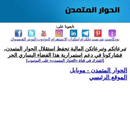
تابعونا على:
بودكاست
بنترست
تيلكرام
لينكدإن
الانستغرام
اليوتيوب
التويتر
الفيسبوك
تبرعاتكم وتبرعاتكن المالية تحفظ استقلال الحوار المتمدن،
فشاركونا في دعم استمرارية هذا الفضاء اليساري الحر
[اشترك في قناة ‫«الحوار المتمدن» على اليوتيوب]
الحوار المتمدن - موبايل
الموقع الرئيسي