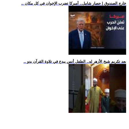
.. خارج الصندوق | حصار شامل.. أميركا تضرب الإخوان في كل مكان
.. بعد تكريم شيخ الأزهر له.. الطفل أنس يبدع في تلاوة القرآن بدو