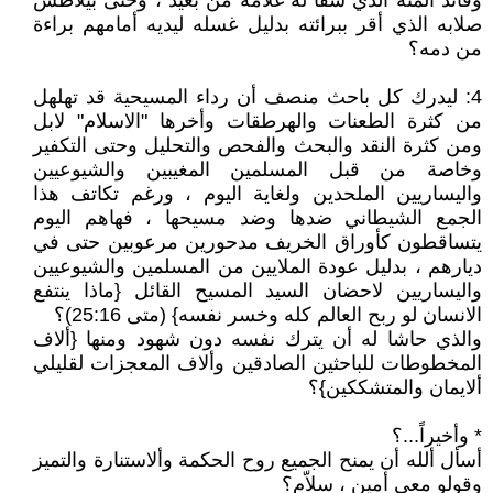
وقائد المئة الذي شفا له غلامه من بعيد ، وحتى بيلاطس
صلابه الذي أقر ببرائته بدليل غسله ليديه أمامهم براءة
من دمه؟
4: ليدرك كل باحث منصف أن رداء المسيحية قد تهلهل
من كثرة الطعنات والهرطقات وأخرها "الاسلام" لابل
ومن كثرة النقد والبحث والفحص والتحليل وحتى التكفير
وخاصة من قبل المسلمين المغيبين والشيوعيين
واليساريين الملحدين ولغاية اليوم ، ورغم تكاتف هذا
الجمع الشيطاني ضدها وضد مسيحها ، فهاهم اليوم
يتساقطون كأوراق الخريف مدحورين مرعوبين حتى في
ديارهم ، بدليل عودة الملايين من المسلمين والشيوعيين
واليساريين لاحضان السيد المسيح القائل {ماذا ينتفع
الانسان لو ربح العالم كله وخسر نفسه} (متى 25:16)؟
والذي حاشا له أن يترك نفسه دون شهود ومنها {ألاف
المخطوطات للباحثين الصادقين وألاف المعجزات لقليلي
ألايمان والمتشككين}؟
* وأخيراً...؟
أسأل ألله أن يمنح الجميع روح الحكمة وألاستنارة والتميز
وقولو معي أمين ، سلاّم؟