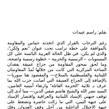
بقلم: راسم عبيدات
رغم الترحاب بالقرار الذي اتخذته حماس والمقاومة
بالموافقة على خطة ترامب تحت عنوان "نعم ولكن"،
والذي لم يكن، في ظل الحالة العربية البائسة على كل
المستويات – الرسمية والحزبية – خطوة رسمية واضحة،
وما لحق بمحور المقاومة من جراح عميقة بفقدان
الساحة المركزية التي كانت من خلالها تُمدّ المقاومتان
اللبنانية والفلسطينية بالسلاح— والمقصود هنا سوريا—
بالإضافة إلى الجراح العميقة التي أصابت حزب الله بما
عرف بـ ثلاثية "الحزمة القاتلة" وارتقاء أمينيه العامين،
السيد نصر الله والشيخ هاشم صفي الدين— مما أدى إلى
توقف جبهتي الإسناد اللبنانية والعراقية واقتصار الإسناد
على جبهة اليمن، التي ما زالت حاضرة وتضغط على
جبهة الاحتلال الداخلية من أجل وقف العدوان وفك