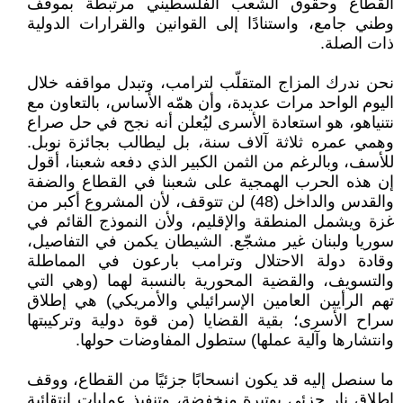
القطاع وحقوق الشعب الفلسطيني مرتبطة بموقف
وطني جامع، واستنادًا إلى القوانين والقرارات الدولية
ذات الصلة.
نحن ندرك المزاج المتقلّب لترامب، وتبدل مواقفه خلال
اليوم الواحد مرات عديدة، وأن همّه الأساس، بالتعاون مع
نتنياهو، هو استعادة الأسرى ليُعلن أنه نجح في حل صراع
وهمي عمره ثلاثة آلاف سنة، بل ليطالب بجائزة نوبل.
للأسف، وبالرغم من الثمن الكبير الذي دفعه شعبنا، أقول
إن هذه الحرب الهمجية على شعبنا في القطاع والضفة
والقدس والداخل (48) لن تتوقف، لأن المشروع أكبر من
غزة ويشمل المنطقة والإقليم، ولأن النموذج القائم في
سوريا ولبنان غير مشجّع. الشيطان يكمن في التفاصيل،
وقادة دولة الاحتلال وترامب بارعون في المماطلة
والتسويف، والقضية المحورية بالنسبة لهما (وهي التي
تهم الرأيين العامين الإسرائيلي والأمريكي) هي إطلاق
سراح الأسرى؛ بقية القضايا (من قوة دولية وتركيبتها
وانتشارها وآلية عملها) ستطول المفاوضات حولها.
ما سنصل إليه قد يكون انسحابًا جزئيًا من القطاع، ووقف
إطلاق نار جزئي بوتيرة منخفضة، وتنفيذ عمليات انتقائية