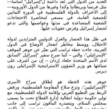
العديد من الدول التي تُعد داعمة ل"إسرائيل" أساساً—
مثل فرنسا وبريطانيا وكندا وغيرها من الدول الأوروبية—
إلى الاعتراف بالدولة الفلسطينية في الدورة الثمانين
للجمعية العامة، في مسعى لمحاصرة الاحتجاجات
الشعبية المتصاعدة في مدنها وعواصمها والتي تدعو
لحصار إسرائيل وفرض عقوبات عليها.
في ظل هذا الحصار والعزل الدوليين المتزايدين لدولة
الاحتلال، ووسط مخاطر انفجار الأوضاع في الدول
العربية، جاءت خطة ترامب التي تعبّر عن جوهر الموقف
"الإسرائيلي"، والتي – كما صرح سفير "إسرائيل "السابق
لدى الأمم المتحدة جلعاد إردان – إن من أشرف على
صياغتها هو وزير الشؤون الاستراتيجية الإسرائيلي رون
ديرمر.
جوهر هذه الخطة هو إطلاق سراح الأسرى
"الإسرائيليين"، ونزع سلاح المقاومة الفلسطينية، ورفض
الربط بين التطبيع العربي وإقامة الدولة الفلسطينية، مع
تولي حكومة دولية انتقالية إدارة القطاع تحت ما يسمى
بمجلس السلام، ويتصدره المأفون ترامب إلى جانب
مجموعة من التجار والمستثمرين، بينهم توني بلير (الذي