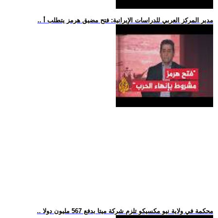
.. مدير المركز العربي للدراسات الإيرانية: فتح مضيق هرمز يتطلب أ
.. محكمة في ولاية نيو مكسيكو تلزم شركة ميتا بدفع 567 مليون دولا