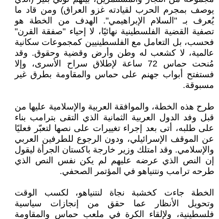
يوصف بمجرم الحرب لقيادته غزو العراق) ومن قاد ما
يُعرف بـ "السلام الإبراهيمي". الهدف من الخطة هو
تصفية القضية الفلسطينية نهائيًا، لا إحياء "صفقة القرن"
فحسب، بل التعامل مع الفلسطينيين كمجموعات سكانية
عالمية، لا كشعب له وطن وأرض وقضية وحقوق. وقد
مُنحت حماس 72 ساعة لإطلاق سراح الأسرى، وإلا
فستفتح أبواب جهنم على حماس والمقاومة بطرق غير
مسبوقة.
طرح هذه الخطة، والموافقة العربية والإسلامية عليها من
قبل وفد الدول العربية الثمانية الذي التقى بترامب بناء
على طلبه، أتى بعد إجراء تغييرات على نصها لتعبّر فعليًا
عن الموقف الإسرائيلي، ودون الرجوع للطرفين العربي
والإسلامي. وقد امتلك وزير خارجة باكستان الجرأة ليقول
إن النص الذي عرضه عليهم لم يكن نفس النص الذي
طرحه ترامب ونتنياهو في المؤتمر الصحفي.
الخطة جاءت كخشبة نجاة لنتنياهو، لكسب الوقت
وتحويل الأنظار عما حقق من إنجازات سياسية
فلسطينية، ولإلقاء الكرة في ملعب حماس والمقاومة