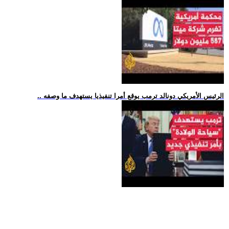
.. الرئيس الأمريكي دونالد ترمب يوقع أمرا تنفيذيا يستهدف ما وصفه