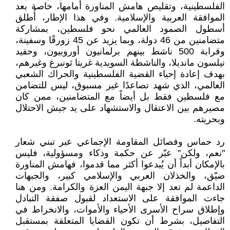
الفلسطينية، وتقليص هامش المناورة أمامها، خاصة بعد
الموافقة العربية والإسلامية. وفي هذا الإطار، أُطلق
أسطول الصمود العالمي نحو فلسطين، بمشاركة
متضامنين من 46 دولة، وبما يزيد عن 45 زورقًا وسفينة،
وقرابة 500 ناشط بينهم برلمانيون أوروبيون، وحفيد
نيلسون مانديلا، والناشطة السويدية غريتا ثونبرغ وغيرهم،
بهدف إعادة إحياء القضية الفلسطينية والحراك الشعبي
العالمي، الذي شهد تصاعدًا غير مسبوق، ليس للتضامن
مع فلسطين فقط بل أيضاً مع المتضامنين، ممن كان
مصيرهم بين الاعتقال والاستشهاد على يد جيش الاحتلال
وبحريته.
رد حماس وفصائل المقاومة الإجماعي عبر تبني شعار
"نعم، ولكن" عبّر عن حكمة وذكاء ومسؤولية، فليس
بالإمكان أبداً أن يُبدعوا أكثر مما قدموا، فهامش المناورة
ضيّق، والخذلان العربي والإسلامي كبير، والجبهات
الداعمة لم تعد إلا جبهة اليمن العزة والكرامة. ومن هنا
جاءت الموافقة على الاستعداد لقبول صفقة التبادل
وإطلاق سراح الأسرى الأحياء والأموات، والانخراط في
التفاصيل، بشرط أن تكون القضايا المتعلقة بمستقبل