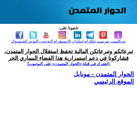
تابعونا على:
بودكاست
بنترست
تيلكرام
لينكدإن
الانستغرام
اليوتيوب
التويتر
الفيسبوك
تبرعاتكم وتبرعاتكن المالية تحفظ استقلال الحوار المتمدن،
فشاركونا في دعم استمرارية هذا الفضاء اليساري الحر
[اشترك في قناة ‫«الحوار المتمدن» على اليوتيوب]
الحوار المتمدن - موبايل
الموقع الرئيسي