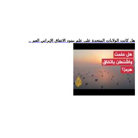
.. هل كانت الولايات المتحدة على علم ببنود الاتفاق الإيراني العم