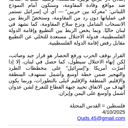
ضد مواقع وقادة المقاومة، وسنكون أمام النموذج
اللبناني: “معركة بين حربين” — أي أن إسرائيل تستمر
في عملياتها دون رد من المقاومة، وستخضّ الربط بين
الانسحاب الشامل ونزع سلاح المقاومة، كما نشهد في
لبنان حاليًا. وبما يخص الربط بين التطبيع وإقامة الدولة
الفلسطينية، فدولة الاحتلال مستعدة للتخلي عن التطبيع
مقابل رفض إقامة الدولة الفلسطينية.
القرار بوقف الحرب ورفع الحصار هو قرار جيد وصائب،
لكن إنهاء الاحتلال سيطول، كما حصل في لبنان، إلا إذا
أصرّت أمريكا و"إسرائيل" على مخططات الطرد
والتهجير ضمن خطة أوسع وأشمل تستهدف المنطقة
والإقليم. المنطقة والإقليم حُبلى بالتطورات، وربما يكون
الهدف من الاتفاق تحييد جبهة القطاع للتفرغ لشن عدوان
أشمل وأوسع على اليمن وإيران.
فلسطين = القدس المحتلة
4/10/2025
Quds.45@gmail.com