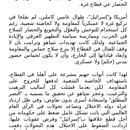
الحصار عن قطاع غزة.
أمريكا و"إسرائيل"، طوال عامين كاملين، لم تفلحا في
تركيع غزة لا عسكرياً كمقاومة ولا كحاضنة شعبية، رغم
كل استخدام للتوحش والتغوّل والتجويع والحصار كسلاح
في الحرب، وممارسة سياسة التطهير العرقي والإبادة
الجماعية. ولذلك كانت تهديدات نتنياهو وترامب بأن لا
وقف للقتال في القطاع إلا بنزع سلاح حماس والمقاومة
وابعاد قياداتها إلى الخارج، وأن لا يكون لحماس حضور
مدني (حكم) ولا عسكري.
لهذا كانت أبواب جهنم مشرعة على أهلنا في القطاع،
باستهداف الحاضنة الشعبية لدفعها للخروج على
المقاومة. لكن بعدما فشلت كل أساليب الترهيب
والترغيب، وعجز نتنياهو عن تحقيق ما يسميه بـ "النصر
المطلق" واستعادة أسرى بدون تفاوض، وفي ظل ازدياد
عزلة دولة الاحتلال وتصاعد تحولات في الرأي العام
العالمي التي باتت تشكل عامل ضغط على حكوماته من
أجل قطع علاقتها ب"إسرائيل" وفرض عقوبات عليها،
ازدادت الضغوط على الاحتلال. هذه التحولات دفعت