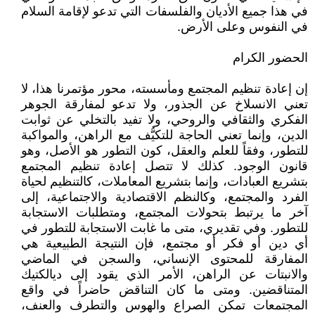
في هذا جميع الأديان والفلسفات التي تدعو لإقامة السلام
في النفوس وعلى الأرض.
الحضور الكرام
إن إعادة تنظيم المجتمع ومأسسته، محور مؤتمرنا هذا، لا
تعني الانسلاخ عن الجذور، ولا تدعو لمفارقة الجوهر
الفكري والثقافي والروحي، ولا تفيد بالتخلي عن ثوابت
الدين، وإنما تعني الحاجة للتكيُّف مع الراهن، والمواكبة
للتطور، وفقاً للعلم والعقل، كون التطور هو الأصل، وهو
قانون الوجود. كذلك لا تتصل إعادة تنظيم المجتمع
بتشريع العبادات، وإنما بتشريع المعاملات، كالتنظيم لحياة
الفرد والمجتمع، وكالنظم الاقتصادية والاجتماعية، إلى
آخر ما يرتبط بتحولات المجتمع، ومتطلبات الاستجابة
للتطور. وفي تقديري، متى ما غابت الاستجابة للتطور في
أي دين أو فكر أو مجتمع، فإن النتيجة الطبيعية هي
المفارقة للمحتوى الإنساني، والسجن في الماضي
والانبتات عن الراهن، الأمر الذي يقود إلى ديالكتيك
المتناقضين. ومتى ما كان التناقض حاضراً في واقع
المجتمعات تمكن الصراع والهوس والتطرف والعنف،