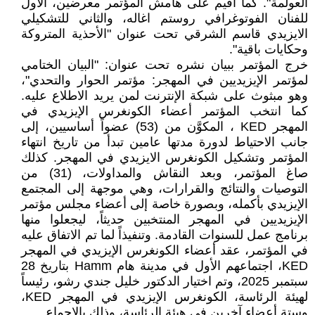
العولمة". كما أُقيم على هامش المؤتمر معرضين، الأول
للفنان الفوتوغرافي روستم اغاله، والثاني للتشكيلي
الايزيدي قاسم الشرقي تحت عنوان "الأحذية المتروكة
وحكايات باقية".
خرج المؤتمر ببيان نشره تحت عنوان: "البيان الختامي
لمؤتمر الإيزيديين في المهجر: مؤتمر الحوار والتحدي"،
وهو مبثوث على شبكة الإنترنت لمن يريد الاطلاع عليه.
كما انتخب المؤتمر أعضاء الكونغرس الإيزيدي في
المهجر KED ، المكوَّن من (53) عضواً أساسيين، إلى
جانب الاحتياط لدورة مدتها عامين تبدأ من تاريخ انتهاء
المؤتمر وتشكيل الكونغرس الايزيدي في المهجر. كذلك
صاغ المؤتمر، وبعد النقاش والمداولات، (31) من
التوصيات والنتائج والقرارات، وهي موجهة إلى المجتمع
الإيزيدي بأكمله، وبصورة خاصة إلى أعضاء مجلس مؤتمر
الإيزيديين في المهجر المنتخبين حديثاً، ليجعلوا منها
برنامج عمل للسنوات القادمة. وتنفيذاً لما تم الاتفاق عليه
في المؤتمر، عقد أعضاء الكونغرس الإيزيدي في المهجر
KED، اجتماعهم الأول في مدينة هام Hamm بتاريخ 28
سبتمبر 2025، وتم اختيار الدكتور خليل جندي رشو، رئيساً
لهيئة الرئاسة، الكونغرس الإيزيدي في المهجر KED،
وستة أعضاء آخرين في هيئة الرئاسة، وذلك بالإجماع.