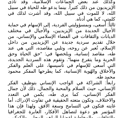
وكذلك عند بعض الجماعات الإسلامية، وقد تأذى
الإيزيديون من ذلك كثيراً. بينما يدعو طه للحياة في سبيل
الله، لا للموت في سبيل الله، وقد أشرت لذلك في
كلمتي، كما هي أدناه.
ثالثاً: أسعى، وبمسؤوليتي الفردية، إلى الإسهام في حماية
الأجيال الجديدة من الإيزيديين، والأجيال في مختلف
الديانات والثقافات في الفضاء الإسلامي والإنساني، من
خلال تقديم سردية جديدة عن الإيزيديين من داخل
الإسلام، تُعبر عن روحه، وتلبي مقاصده، التي هي عند
طه، مقاصد إنسانية، ويلخصها في: "حق الحياة وحق
الحرية وما يتفرع منهما". وتقوم هذه السردية الجديدة،
التي أسعى للإسهام في تأسيسها، على العلم والفكر
والأخلاق والهُوية الإنسانية، كما يطرحها المفكر محمود
محمد طه.
رابعاً: الشراكة في الواجب الإنساني بتوظيف الفكر
الإنساني، حيث السلام والمحبة والجمال. ذلك لأن جمال
الفكر الإنساني، كما يرى طه، يكمن في التعدد
والاختلاف، وتكون متعته الحقيقية في تفاوت الإدراك، أما
غايته فتكون في التسامح وسعة الأفق. ولهذا فإن هذا
المؤتمر هو دعوة لتصاهل الأفكار، العابرة للجغرافيا
والثقافات، والمخاطبة لقضايا الراهن المحلي والكوكبي،