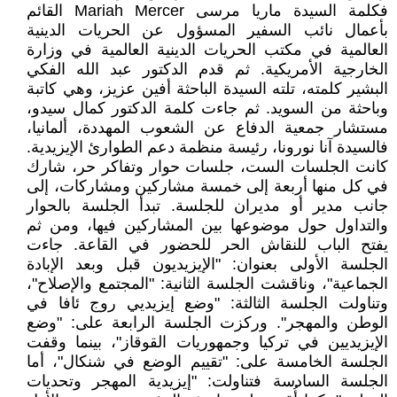
فكلمة السيدة ماريا مرسى Mariah Mercer القائم
بأعمال نائب السفير المسؤول عن الحريات الدينية
العالمية في مكتب الحريات الدينية العالمية في وزارة
الخارجية الأمريكية. ثم قدم الدكتور عبد الله الفكي
البشير كلمته، تلته السيدة الباحثة أفين عزيز، وهي كاتبة
وباحثة من السويد. ثم جاءت كلمة الدكتور كمال سيدو،
مستشار جمعية الدفاع عن الشعوب المهددة، ألمانيا،
فالسيدة آنا نورونا، رئيسة منظمة دعم الطوارئ الإيزيدية.
كانت الجلسات الست، جلسات حوار وتفاكر حر، شارك
في كل منها أربعة إلى خمسة مشاركين ومشاركات، إلى
جانب مدير أو مديران للجلسة. تبدأ الجلسة بالحوار
والتداول حول موضوعها بين المشاركين فيها، ومن ثم
يفتح الباب للنقاش الحر للحضور في القاعة. جاءت
الجلسة الأولى بعنوان: "الإيزيديون قبل وبعد الإبادة
الجماعية"، وناقشت الجلسة الثانية: "المجتمع والإصلاح"،
وتناولت الجلسة الثالثة: "وضع إيزيديي روج ئافا في
الوطن والمهجر". وركزت الجلسة الرابعة على: "وضع
الإيزيديين في تركيا وجمهوريات القوقاز"، بينما وقفت
الجلسة الخامسة على: "تقييم الوضع في شنكال"، أما
الجلسة السادسة فتناولت: "إيزيدية المهجر وتحديات