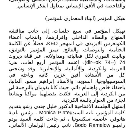
والفاحصة في الأفق الإنساني بمعاول الفكر الإنساني.
هيكل المؤتمر (البناء المعماري للمؤتمر)
تهيكل المؤتمر في سبع جلسات، إلى جانب مناقشة
المنهاج والنظام الداخلي وإقرارهما، وانتخاب أعضاء
الكونغرس الايزيدي في المهجر KED، فضلاً عن الكلمة
الختامية والتوصيات والنتائج. تميز المؤتمر بالتوثيق،
وبالبث الفوري لكل فعالياته ومداولاته، عبر قناة ديروك
74 (--dir--ok 74). اعتمد المؤتمر أربع لغات، هي:
العربية، والكردية، والألمانية، والإنجليزية. وقد وشحني
كل من الأستاذة أفين عزيز، كاتبة وباحثة في
السوسيولوجيا، السويد، والأستاذ إبراهيم سمو، ألمانيا،
باحتفاء خاص واهتمام دائم، حيث كانا يقومان بالترجمة لي
من الكردية إلى العربية، فكنت بفضلهما مواكباً ومتابعاً
لجزء من الحوار باللغة الكردية.
إستهل الجلسة الافتتاحية الدكتور خليل جندي رشو بتقديم
كلمة المؤتمر، تلته السيدةMonica Plate ، رئيس بلدية
هانوفر، عاصمة سكسونيا ، ثم جاءت كلمة السيد بودو
راميلو Bodo Ramelow، نائب رئيس البرلمان الألماني،