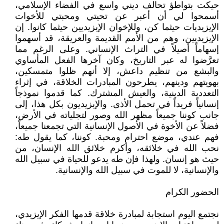
حيكت بتواطؤ تحالف ديني واسع في الفضاء الإسلامي،
أسمحوا لي أن أعبر عن تحيتي ومحبتي للأخوات
الإيزيديات حيثما كن، وللإخوان الإيزيديين حيثما كانوا. إن
الإيزيديين، وهم من الأمم القديمة والعريقة، قد أسهموا
إسهاماً أصيلاً في التراث الإنساني. وعلى الرغم مما
تعرَّضوا له عبر التاريخ، وكان آخرها الفعل المأساوي
والبشع من تنظيم داعش، إلا أنهم ظلوا متمسكين،
بهويتهم ودينهم، يطرحون المبادرات الخلاقة، في إثراء
التعددية الدينية، والعيش المشترك. كما قدموا نموذجاً
إنسانياً فريداً في تحمل الأذى. والإيزيديون بكل هذا، إلى
جانب كوننا جميعاً مظهر الله وصور لتجلياته في الأرض،
فضلاً عن الأخوة في الأصول الإنسانية التي تجمعنا جميعاً،
فهم عندي، موضع احترام ومحبة. كوننا، كما يقول طه:
نحب الله في خلائقه، وأكرم خلائق الله الإنسان، من
حيث هو إنسان. ولهذا فإن طه يدعو للحياة في سبيل الله
والإنسانية، لا للموت في سبيل الله والإنسانية.
الحضور الكرام
نجتمع اليوم استجابة لمبادرة خلاقة قدمها الفكر الإيزيدي،