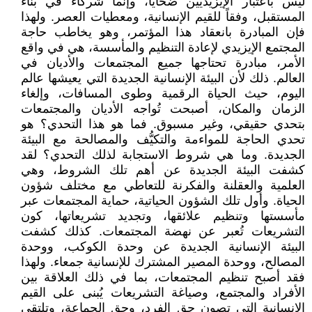
ليس باعتبار الإيزيديين ضحايا، وإنما شركاء في بناء
المستقبل، وفقاً للقيم الإنسانية، ومعطيات العصر. ولهذا
فإن المبادرة بانعقاد هذا المؤتمر، وهو يخاطب حاجة
المجتمع الإيزيدي لإعادة التنظيم والمأسسة، هي في واقع
الأمر، مبادرة تحتاجها جميع المجتمعات والأديان في
العالم. ذلك لأن البيئة الإنسانية الجديدة التي يعيشها عالم
اليوم، حيث الحياة الرقمية وطوى المسافات، وإلغاء
الزمان والمكان، أصبحت تُواجه الأديان والمجتمعات
بتحدي حقيقي، وغير مسبوق. فما هو هذا التحدي؟ هو
تحدي الحاجة للمواءمة والتكيُّف والمصالحة مع البيئة
الجديدة. وما هي شروط الاستجابة لذلك التحدي؟ لقد
كشفت البيئة الجديدة عن أهم تلك الشروط، وهي
العلمية والعقلنة والفكرنة للتعاطي مع مختلف شؤون
الحياة. وأول تلك الشؤون الحياتية، حماية المجتمعات عبر
مأسستها وتنظيم علائقها، وتجديد تشريعاتها، كون
التشريعات تُعبر عن نهضة المجتمعات. كذلك كشفت
البيئة الإنسانية الجديدة عن وحدة الكوكب، ووحدة
المصالح، ووحدة المصير المشترك للإنسانية جمعاء. ولهذا
فقد أصبح تنظيم المجتمعات، بما في ذلك العلاقة بين
الأفراد والمجتمع، وصياغة التشريعات يُبنى على القيم
الإنسانية التي تصون حق الفرد، وحق الجماعة، وتلتقي