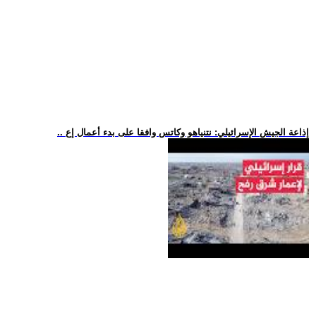
.. إذاعة الجيش الإسرائيلي: نتنياهو وكاتس وافقا على بدء أعمال إع