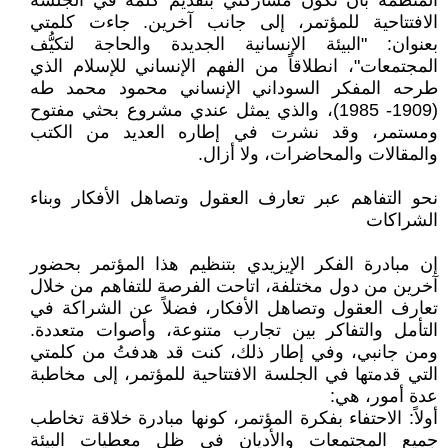
المنظمة بأن تكون مشاركتي بتقديم كلمة في الجلسة
الافتتاحية للمؤتمر، إلى جانب آخرين. جاءت كلمتي
بعنوان: "البيئة الإنسانية الجديدة والحاجة لتكيُّف
المجتمعات"، انطلاقاً من الفهم الإنساني للإسلام الذي
طرحه المفكر السوداني الإنساني محمود محمد طه
(1909- 1985)، والذي يمثل عندي مشروع بحثي مفتوح
ومستمر، وقد نشرت في إطاره العديد من الكتب
والمقالات والمحاضرات، ولا أزال.
نحو التفاهم عبر تعارف العقول وتصاهل الأفكار وبناء
الشراكات
إن مبادرة الفكر الإيزيدي بتنظيم هذا المؤتمر بحضور
آخرين من دول مختلفة، اتاحت الفرصة للتفاهم من خلال
تعارف العقول وتصاهل الأفكار، فضلاً عن الشراكة في
التأمل والتفاكر بين تجارب متنوعة، وأصوات متعددة.
ومن جانبي، وفي إطار ذلك، كنت قد هدفتُ من كلمتي
التي قدمتها في الجلسة الافتتاحية للمؤتمر، إلى مخاطبة
عدة أمور، هي:
أولاً: الاحتفاء بفكرة المؤتمر، كونها مبادرة خلاقة تخاطب
جميع المجتمعات والأديان في ظل معطيات البيئة