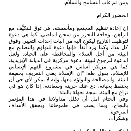
ومن ثم غاب التسامح والسلام.
الحضور الكرام
إن إعادة تنظيم المجتمع ومأسسته، هي توق للتكيُّف مع
الراهن، وحاجة للتحرر من سجن الماضي، كما هي دعوة
لتوظيف التاريخ ليكون آلية من آليات إحداث التغيير. وفوق
كل هذا، وكما ورد آنفاً، فإنها دعوة للتواؤم والتصالح مع
البيئة من أجل السلام والمحافظة على الحياة. ولعل
الدعوة للرجوع للبيئة، دعوة مركزية في الديانة الإيزيدية.
كما هي مرتكز أساس في مشروع الفهم الإنساني
للإسلام، يقول طه: "إن الإسلامَ يعني التعريف بحقيقة
البيئة، والمصالحة والتواؤم معها، وإنه لا يمكن لأي حي أن
يحتفظ بحياته، دع عنك حريته وسعادته، إذا كان هو في
نزاع مع البيئة، نتيجة لجهلة بالبيئة".
وفي الختام آمل أن تكلل مداولاتنا في هذا المؤتمر
بالنجاح، وبما يصب في طموحاتنا ويحقق الأهداف
المرجوة.
وشكراً،،،