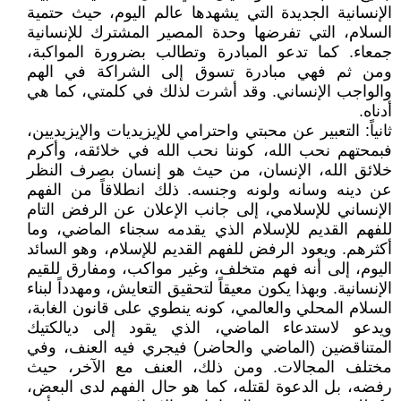
الإنسانية الجديدة التي يشهدها عالم اليوم، حيث حتمية
السلام، التي تفرضها وحدة المصير المشترك للإنسانية
جمعاء. كما تدعو المبادرة وتطالب بضرورة المواكبة،
ومن ثم فهي مبادرة تسوق إلى الشراكة في الهم
والواجب الإنساني. وقد أشرت لذلك في كلمتي، كما هي
أدناه.
ثانياً: التعبير عن محبتي واحترامي للإيزيديات والإيزيديين،
فبمحتهم نحب الله، كوننا نحب الله في خلائقه، وأكرم
خلائق الله، الإنسان، من حيث هو إنسان بصرف النظر
عن دينه وسانه ولونه وجنسه. ذلك انطلاقاً من الفهم
الإنساني للإسلامي، إلى جانب الإعلان عن الرفض التام
للفهم القديم للإسلام الذي يقدمه سجناء الماضي، وما
أكثرهم. ويعود الرفض للفهم القديم للإسلام، وهو السائد
اليوم، إلى أنه فهم متخلف، وغير مواكب، ومفارق للقيم
الإنسانية. وبهذا يكون معيقاً لتحقيق التعايش، ومهدداً لبناء
السلام المحلي والعالمي، كونه ينطوي على قانون الغابة،
ويدعو لاستدعاء الماضي، الذي يقود إلى ديالكتيك
المتناقضين (الماضي والحاضر) فيجري فيه العنف، وفي
مختلف المجالات. ومن ذلك، العنف مع الآخر، حيث
رفضه، بل الدعوة لقتله، كما هو حال الفهم لدى البعض،