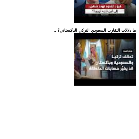
.. ما دلالات التقارب السعودي التركي الباكستاني؟