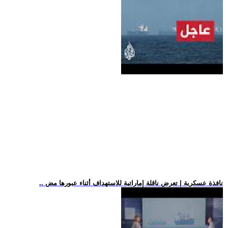
.. نافذة عسكرية | تعرض ناقلة إماراتية للاستهداف أثناء عبورها مض