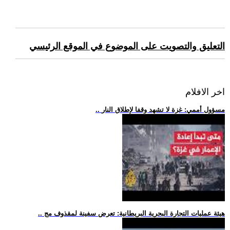
التعليق والتصويت على الموضوع في الموقع الرئيسي
اخر الافلام
.. مسؤول أممي: غزة لا تشهد وقفا لإطلاق النار
.. هيئة عمليات التجارة البحرية البريطانية: تعرض سفينة لمقذوف مج