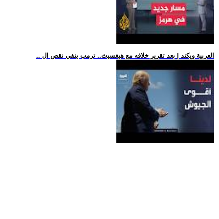
.. العربية ويكند | بعد تقرير خلافه مع هيغسيث.. ترمب ينفي نقص ال