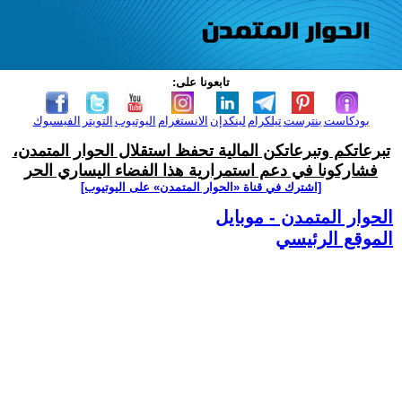
تابعونا على:
بودكاست
بنترست
تيلكرام
لينكدإن
الانستغرام
اليوتيوب
التويتر
الفيسبوك
تبرعاتكم وتبرعاتكن المالية تحفظ استقلال الحوار المتمدن،
فشاركونا في دعم استمرارية هذا الفضاء اليساري الحر
[اشترك في قناة ‫«الحوار المتمدن» على اليوتيوب]
الحوار المتمدن - موبايل
الموقع الرئيسي