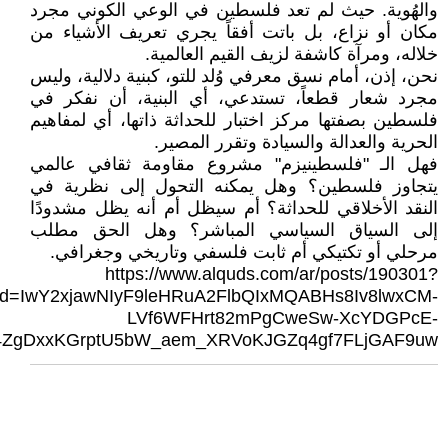
والهُوية. حيث لم تعد فلسطين في الوعي الكوني مجرد
مكان أو نزاع، بل باتت أفقاً يجري تعريف الأشياء من
خلاله، ومرآة كاشفة لزيف القيم العالمية.
نحن، إذن، أمام نسق معرفي وُلد للتو، كبنية دلالية، وليس
مجرد شعار قطعاً، تستدعي، أي البنية، أن نفكر في
فلسطين بصفتها مركز اختبار للحداثة ذاتها، أي لمفاهيم
الحرية والعدالة والسيادة وتقرر المصير.
فهل الـ "فلسطينيزم" مشروع مقاومة ثقافي عالمي
يتجاوز فلسطين؟ وهل يمكنه التحول إلى نظرية في
النقد الأخلاقي للحداثة؟ أم سيظل أم أنه يظل مشدودًا
إلى السياق السياسي المباشر؟ وهل الحق مطلب
مرحلي أو تكتيكي أم ثابت فلسفي وتاريخي وجغرافي.
https://www.alquds.com/ar/posts/190301?
lid=IwY2xjawNIyF9leHRuA2FlbQIxMQABHs8Iv8lwxCM-
LVf6WFHrt82mPgCweSw-XcYDGPcE-
4ZgDxxKGrptU5bW_aem_XRVoKJGZq4gf7FLjGAF9uw