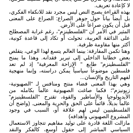
لا كإعادة تعريف.
بهذه القراءة يصبح النص ليس مجرد نقد للانكفاء الفكري،
بل أيضاً بياناً حول جوهر الصراع: الصراع على المعنى
قبل أن يكون صراعاً على الأرض.
المثير في الأمر أن "الفلسطينزم"، رغم غرابة المصطلح
على الذائقة العرببة، تحولت أو تكاد إلى قاعدة كونية،
أكثر منها مقاومة ظرفية.
وهنا تكمن المفارقة: بينما العالم يتسع لهذا الوعي، يتقلص
بعض خطابنا الداخلي إلى تبرير فقدانه. وهذا ما يمنح
"الفلسطينزم" طابع " الإزاحة المعرفية" إذ لم تعد
فلسطين موضوعاً سياسياً يمكن دراسته، وإنما منهجية
لفهم التاريخ والإنسان...
وهي بهذا المعنى فضاء منتج ومنافس لـ "الصهيونية-
زيونيزم"؛ فكما صاغت الصهيونية عالماً بكامله من
الأيديولوجيا والأساطير والقوة، تقترح "الفلسطينيزم"
عالماً بديلاً، قائماً على الحق والحرية والمعنى. (واضح أن
الفلسطينيين ليس لهم علاقة أو، السبب في وجود
المشروع الصهيوني وأهدافه)
مازالت اللغة قادرة على توليد مفاهيم تتجاوز الاستعمال
السياسي المباشر إلى حقول أوسع، كالفكر والنقد