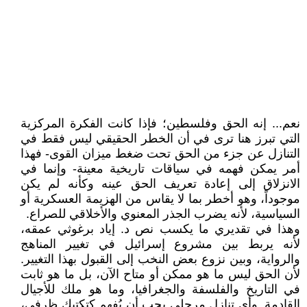
نعم... إنه الحق وفلسطين؛ فإذا كانت الفكرة المركزية
التي تبرز هنا ترى في أن الخطر الحقيقي ليس فقط في
التنازل عن جزء من الحق تحت ضغط ميزان القوى- فهذا
أمر يمكن فهمه في سياقات تاريخية معينة- وإنما في
الانزلاق إلى إعادة تعريف الحق عينه وكأنه لم يكن
موجوداً، وهو أخطر بما لا يقاس من الهزيمة العسكرية أو
السياسية، لأنه يضرب الجذر المعنوي والأخلاقي للصراع.
وهذا في تقديري ما يكسب نص د. إياد برغوثي عمقه،
لأنه يربط بين مشروع إسرائيل في تغيير المناهج
والرواية، وبين نزوع بعض النخب إلى القبول بهذا التغيير.
لأن الحق ليس ما هو ممكن أو متاح الآن، بل ما هو ثابت
في التاريخ والفلسفة والجغرافيا، وما هو ملك للأجيال
القادمة. وأي تنازل مرحلي يجب أن يُفهم كتكتيك ظرفي،