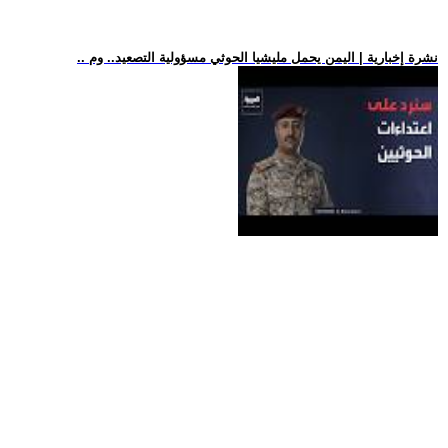
.. نشرة إخبارية | اليمن يحمل مليشيا الحوثي مسؤولية التصعيد.. وم