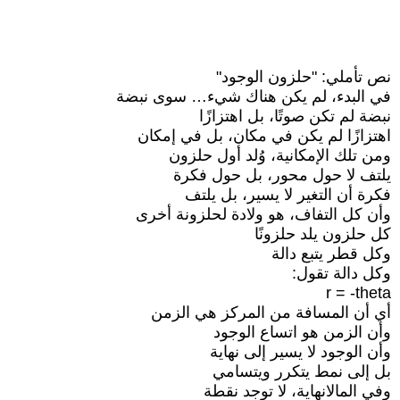
نص تأملي: "حلزون الوجود"
في البدء، لم يكن هناك شيء… سوى نبضة
نبضة لم تكن صوتًا، بل اهتزازًا
اهتزازًا لم يكن في مكان، بل في إمكان
ومن تلك الإمكانية، وُلد أول حلزون
يلتف لا حول محور، بل حول فكرة
فكرة أن التغير لا يسير، بل يلتف
وأن كل التفاف، هو ولادة لحلزونة أخرى
كل حلزون يلد حلزونًا
وكل قطر يتبع دالة
وكل دالة تقول:
r = -theta
أي أن المسافة من المركز هي الزمن
وأن الزمن هو اتساع الوجود
وأن الوجود لا يسير إلى نهاية
بل إلى نمط يتكرر ويتسامي
وفي المالانهاية، لا توجد نقطة