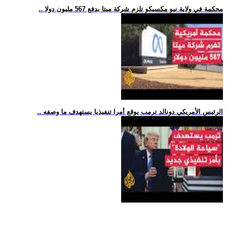
.. محكمة في ولاية نيو مكسيكو تلزم شركة ميتا بدفع 567 مليون دولا
.. الرئيس الأمريكي دونالد ترمب يوقع أمرا تنفيذيا يستهدف ما وصفه