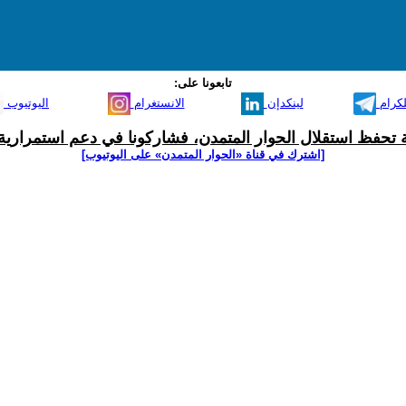
تابعونا على:
لكرام
لينكدإن
الانستغرام
اليوتيوب
ية تحفظ استقلال الحوار المتمدن، فشاركونا في دعم استمرارية 
[اشترك في قناة ‫«الحوار المتمدن» على اليوتيوب]