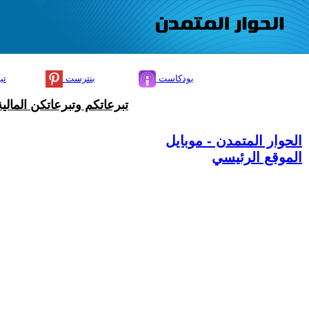
بودكاست
بنترست
تي
تبرعاتكم وتبرعاتكن المال
الحوار المتمدن - موبايل
الموقع الرئيسي