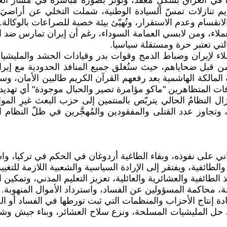
حدة في العراق بشكلٍ معقّد، وتؤثّر بصورة مباشرة في مسار 
قديم تنازلات تمسّ السيادة الوطنية، شملت التخلي عن أراضيَ
الانقسام وعدم الاستقرار، وتُهيّئ بيئة خصبة للصراعات بالوكالة.
ملاء، ومن لابسي العمامة السوداء، رغم أن إيران تمارس ضد الع
التي تعتبر حرة ومستقلة سياسيا.
لاء لإيران وضباط الدمج وقوات بدر وقيادات الحشد والمليشيات 
 من قبل ضحاياهم، حيث ستُغلق جميع المنافذ الحدودية مع إي
ئلة المالكة الهاشمية بعد رفعهم القرآن الكريم طالبين الأمان،
البعث، ما زال النظامُ الحالي يتربّص بالمنتمين إلى حزب البعث غيرِ 
 وتجاوز عدد القتلى والمفقودين والمُهجَّرين في ظلّ النظام 
اني على نفوذه، وبقاء الطاغية أردوغان في الحكم في تركيا، و
طائفية، ويفتقر إلى الإرادة السياسية والشعبية اللازمة للتغيير
، حل المليشيات المسلحة، ونزع سلاح العشائر، وبناء جيش و