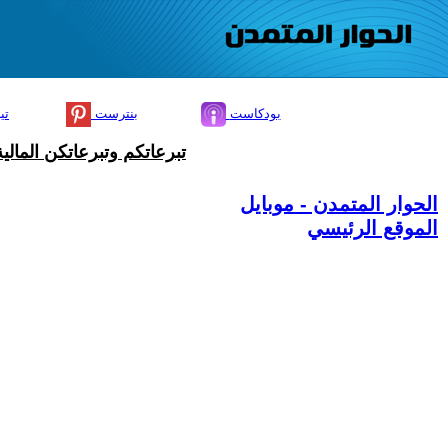
بودكاست
بنترست
تي
تبرعاتكم وتبرعاتكن المال
الحوار المتمدن - موبايل
الموقع الرئيسي