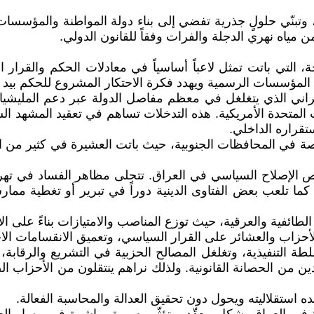
ل، وتبنّي حلولٍ جذرية تفضي إلى بناء دولة المواطنة والمؤسسا
مياه نهري الدجلة والفرات وفقاً للقانون الدولي.
لتي باتت تمثل لاعباً أساسياً في معادلات الحكم والقرار ال
لمؤسسات الرسمية ويهدد فكرة الاحتكار المشروع للحكم بيد ا
لإيراني الذي يتغلغل في معظم مفاصل الدولة عبر دعم المليش
ت المتحدة الأمريكية. هذه التدخلات تساهم في تعقيد المشهد 
تقراره الداخلي.
صة في المحافظات الجنوبية، حيث باتت العشيرة في كثير من ا
ص الإصلاح السياسي في العراق. تتجلى مظاهر الفساد في تهري
كما تلعب بعض الفتاوى الدينية دوراً في تبرير أو تغطية مم
صصة الطائفية والعرقية، حيث توزع المناصب والامتيازات بناءً على 
الأحزاب والعشائر على القرار السياسي، وتعميق الانقسامات الا
سلطة التنفيذية، وتغلغل المصالح الحزبية في التشريع والرق
ن من الحصانة القانونية. ولذلك نراهم ينتقلون من الأحزاب ال
ده استقلاليته ويحول دون تحقيق العدالة والمحاسبة الفعالة.