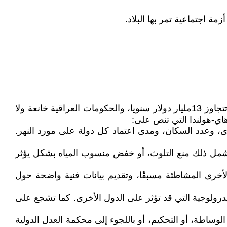
 اجتماعية تمر بها البلاد.
• وجود قواعد عسكرية تركية في شمال العراق، وقطع تركيا المياه عن نهري الدجلة والفرات رغم حجم تجارتها مع العراق تتجاوز 13مليار دولار سنويا، والحكومات العراقية خانعة ولا
ى، وعدد السكان، ومدى اعتماد كل دولة على مورد النهر.
 ويشمل ذلك منع التلوث، أو خفض منسوب المياه بشكل يؤثر
أخرى المشاطئة مسبقًا، وتقديم بيانات فنية واضحة حول
هيدرولوجية التي قد تؤثر على الدول الأخرى. كما تشجع على
لوساطة، أو التحكيم، أو باللجوء إلى محكمة العدل الدولية