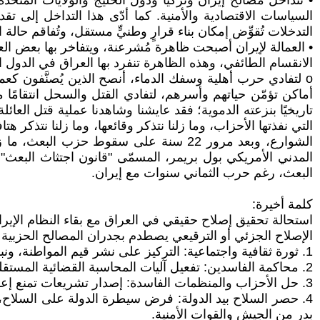
• تتداخل مصالح إيران وتركيا ودول الخليج والولايات المت
السياسات الاقتصادية والأمنية. كما أدّى هذا التداخل إلى ت
التدخلات تُقوِّض إمكان بناء قرارٍ وطنيٍّ مستقل، وتُفاقم حالة 
• العمالة لإيران أصبحت ظاهرة مُشرعنة، ويتفاخر بها بعض الع
الانقسام الطائفي، وهذه الظاهرة تنفرد بها العراق في الدول 
o لتفادي حرب أهلية وسفك الدماء، أنصح الذين يُصنَّفون كعم
أماكن تؤمّن حياتهم وأسرهم، لتفادي القتل والسحل انتقامًا
تاريخيًا بنزعته الدموية؛ فقد عايشنا وشاهدنا عملية قتل العا
الشوارع، وبعد مرور 22 سنة على سقوط حزب 
المدني الأمريكي بول بريمر، المسمّى "قانون اجتثاث البعث"،
البعث، رغم حرب الثماني سنوات مع إيران.
كلمة أخيرة:
استحالة تحقيق إصلاح حقيقي في العراق مع بقاء النظام الإير
الإصلاح الجزئي أو الترقيعي يصطدم بجدران المصالح الحزبية وال
1. ثورة ثقافية واجتماعية: التركيز على نشر قيم المواطنة، ونبذ الطائفية والعشائرية والعائلية، تعزيز التعليم المدني، وتمكين المجتمع المدني.
2. محاكمة الفاسدين: تفعيل آليات المحاسبة القضائية المستقلة، محاكمة المسؤولين عن الفساد، واسترداد الأموال المنهوبة.
3. حل الأحزاب والمنظمات الفاسدة: إصدار تشريعات تمنع إعادة إنتاج الأحزاب والمنظمات التي ثبت تورطها في الفساد أو العنف.
4. حصر السلاح بيد الدولة: فرض سيطرة الدولة على السلاح
بدر من الجيش والقوات الأمنية.