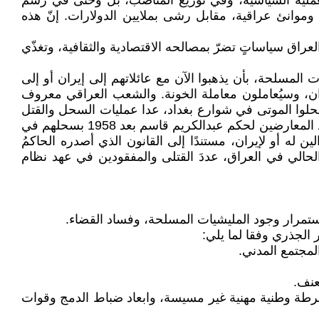
العملية السياسية، وفي توزيع المناصب، بل وحتى في رسم
 وموانئ عراقية، مقابل رشى بملايين الدولارات. إنّ هذه
راق سياساتٍ تضرّ بمصالحه الاقتصادية والثقافية، وتغذّي
المسلحة، بأن يذهبوا الآن مع عائلاتهم إلى إيران أو إلى
ران، وسيُعاملون معاملة الخونة. والشعب العراقي معروف
 وسحلوا الموتى في شوارع بغداد، عدا عمليات السحل والقتل
التي نفذتها الأحزاب، وما زلنا نتذكر وقائعها، وما زلنا نتذكر هتافات المتظاهرين "ماكو مؤامرة تصير والحبال موجودة" أي تهديد المعارضين لحكم عبدالكريم قاسم بعد 1958 بسحلهم في
الموالين له أو لإيران، مستندًا إلى القانون الذي أصدره الحاكمُ
الحالي في العراق، عددَ القتلى والمفقودين في عهد نظام
استمرار وجود المليشيات المسلحة، وفساد القضاء.
 الجذري وفقا لما يلي:
شرطة وطنية مهنية غير مسيسة، وابعاد ضباط الدمج وقوات