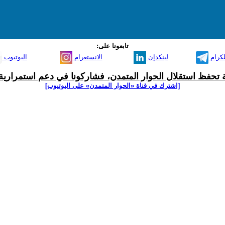
تابعونا على:
لكرام
لينكدإن
الانستغرام
اليوتيوب
ية تحفظ استقلال الحوار المتمدن، فشاركونا في دعم استمرارية 
[اشترك في قناة ‫«الحوار المتمدن» على اليوتيوب]