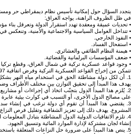
يتجدد السؤال حول إمكانية تأسيس نظام ديمقراطي حر ومستقل 
في ظل الظروف الراهنة، يواجه العراق:
• تحديات عميقة ومعقدة تهدد استقرار الدولة وتعرقل بناء م
• تتداخل العوامل السياسية والاجتماعية والأمنية، وتنعكس ف
• النفوذ الخارجي.
• استفحال الفساد.
• هيمنة النظام الطائفي والعشائري.
• ضعف المؤسسات البرلمانية والقضائية.
تتمكن من إخراج القواعد العسكرية التركية وفرض اتفاقية 1997 دول مشاطئة لأنهار من خلال المحكمة العدل الدولية في لاهاي-هولندا التي تنص على:
1. أن لكل دولة مشاطئة الحق في استخدام مياه النهر بشكل
يهدف هذا المبدأ إلى تحقيق التوازن بين مختلف الأطراف وضمان
2. يُلزم هذا المبدأ الدول بتجنّب اتخاذ أي إجراءات أو م
على مصالح الدول الأخرى، أو التسبب في كوارث بيئية عابرة ل
3. يقتضي هذا المبدأ أن تقوم أي دولة ترغب في إنشاء سد
المشروع. يهدف ذلك إلى تعزيز الشفافية وتقليل فرص النزاع 
4. تلزم الاتفاقيات الدولية الدول المشاطئة بتبادل المعلوم
إنشاء لجان مشتركة لإدارة الموارد المائية وتنسيق الجهود.
5. ينص هذا المبدأ على ضرورة حل النزاعات المتعلقة باستخدا