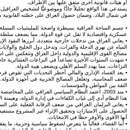
أو هيئات قانونية أخرى متفق عليها بين الأطراف.
يستدعي هذا الواقع تحليلاً جادًّا وموضوعيًّا لتشخيص العراقي
في شمال البلاد، وضمان حصول العراق على حصّته القانونية من 
• تتسم الساحة العراقية بسيطرة واضحة للمليشيات المسلحة، ا
عسكرية واقتصادية لا تقل عن قوة الدولة، مما يضعف سلطة ا
• يعاني العراق من تدخلات خارجية متعددة، أبرزها النفوذ ا
المياه عن نهري الدجلة والفرات، وتدخل دول الخليج والولايا
مصالح القوى الإقليمية والدولية داخل العراق وتنعكس على اس
• شهدت السنوات الأخيرة تصاعداً في النزاعات العشائرية خا
النزاعات، مما يهدد السلم الأهلي ويضعف هيبة الدولة.
• يعد الفساد الإداري والمالي أخطر التحديات التي تقوض فر
ضعف المحاسبة، وتغلغل المصالح الحزبية في أجهزة الدولة. 
الثقة بين المواطن والمؤسسات.
• منذ 2003، اعتمد النظام السياسي العراقي على المحا
هذا النظام أدى إلى غياب الكفاءات في إدارة الدولة، وهيمنة 
• يعاني البرلمان العراقي من ضعف الرقابة الفعلية على ال
الحصول على الامتيازات وتحقيق الإثراء غير المشروع مستفيدي
أنها الأقوى والأوفر حظًا في الانتخابات.
• أما القضاء، فغالباً ما يتعرض لضغوط سياسية وحزبية، ما يفق