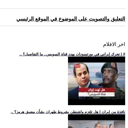
التعليق والتصويت على الموضوع في الموقع الرئيسي
اخر الافلام
.. تحرك إيراني في بورتسودان يهدد قناة السويس.. ما التفاصيل؟ | #
.. نافذة من إيران | هل تلتزم واشنطن بشروط طهران بشأن مضيق هرمز؟