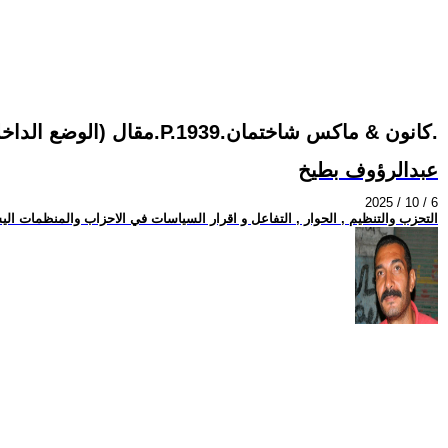
مقال (الوضع الداخلى وطبيعة الحزب) بقلم كلا من:جيمس.P.كانون & ماكس شاختمان.1939.
عبدالرؤوف بطيخ
2025 / 10 / 6
التحزب والتنظيم , الحوار , التفاعل و اقرار السياسات في الاحزاب والمنظمات الي