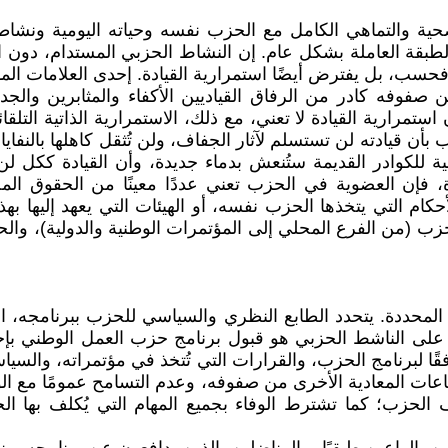
حية والتماهي الكامل مع الحزب نفسه وحياته اليومية ونشاط
ة العاملة بشكل عام. إن النشاط الحزبي المستدام، دون انق
فحسب، بل يفترض أيضًا استمرارية القيادة. إحدى العلامات ال
فوفه كادر من الرفاق القياديين الأكفاء والمثابرين والجدير
استمرارية القيادة لا تعني، مع ذلك، الاستمرارية الذاتية التل
 بأن قيادته لن تستسلم لآثار الجفاف، ولن تُثقل كاهلها بالنف
ية للكوادر القديمة ستُنعش بدماء جديدة، وأن القيادة ككل ل
دة، فإن العضوية في الحزب تعني عددًا معينًا من الحقوق 
حكام التي يتخذها الحزب نفسه، أو الهيئات التي يعهد إليها 
زب (من الفرع المحلي إلى المؤتمرات الوطنية والدولية)، وال
لمحددة. يتحدد الطابع النظري والسياسي للحزب ببرنامجه، ال
على الناشط الحزبي هو قبول برنامج حزب العمل الوطني بإخلاص
ا لبرنامج الحزب، والقرارات التي تُتخذ في مؤتمراته، والسياس
جماعات المعادية الأخرى من صفوفه، وعدم التسامح عمومًا مع ا
اف الحزب؛ كما تشترط الوفاء بجميع المهام التي يُكلف به