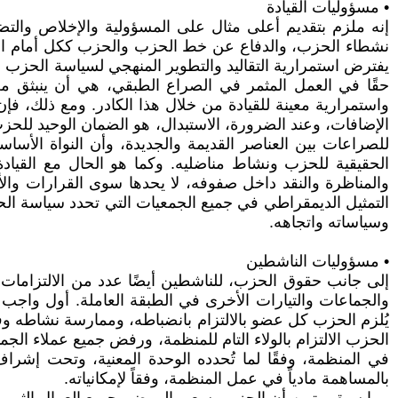
• مسؤوليات القيادة
إنه ملزم بتقديم أعلى مثال على المسؤولية والإخلاص والتض
نشطاء الحزب، والدفاع عن خط الحزب والحزب ككل أمام الطبق
يفترض استمرارية التقاليد والتطوير المنهجي لسياسة الحزب 
حقًا في العمل المثمر في الصراع الطبقي، هي أن ينبثق من ص
واستمرارية معينة للقيادة من خلال هذا الكادر. ومع ذلك، فإن 
الإضافات، وعند الضرورة، الاستبدال، هو الضمان الوحيد للحزب
للصراعات بين العناصر القديمة والجديدة، وأن النواة الأساس
الحقيقية للحزب ونشاط مناضليه. وكما هو الحال مع القيا
والمناظرة والنقد داخل صفوفه، لا يحدها سوى القرارات والأ
التمثيل الديمقراطي في جميع الجمعيات التي تحدد سياسة الح
وسياساته واتجاهه.
• مسؤوليات الناشطين
إلى جانب حقوق الحزب، للناشطين أيضًا عدد من الالتزامات ا
والجماعات والتيارات الأخرى في الطبقة العاملة. أول واجب 
يُلزم الحزب كل عضو بالالتزام بانضباطه، وممارسة نشاطه وفقً
الحزب الالتزام بالولاء التام للمنظمة، ورفض جميع عملاء ال
في المنظمة، وفقًا لما تُحدده الوحدة المعنية، وتحت إشر
بالمساهمة مادياً في عمل المنظمة، وفقاً لإمكانياته.