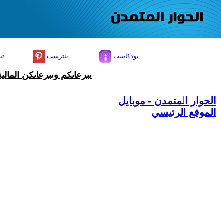
بودكاست
بنترست
تي
تبرعاتكم وتبرعاتكن المال
الحوار المتمدن - موبايل
الموقع الرئيسي