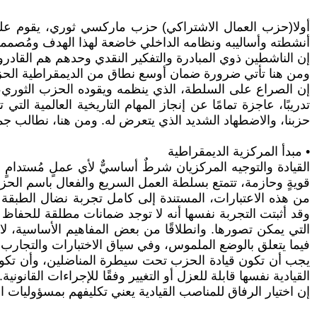
أولا(حزب العمال الاشتراكي) حزب ماركسي ثوري، يقوم على 
أنشطته وأساليبه ونظامه الداخلي خاضعة لهذا الهدف ومُصممة
إن الناشطين ذوي المبادرة والتفكير النقدي وحدهم هم القاد
ومن هنا تأتي ضرورة ضمان أوسع نطاق من الديمقراطية الح
إن الصراع على السلطة، الذي ينظمه ويقوده الحزب الثوري، 
تدريبًا، عاجزة تمامًا عن إنجاز المهام التاريخية العالمية ا
حزبنا، والاضطهاد الشديد الذي يتعرض له. ومن هنا، نطالب جم
• مبدأ المركزية الديمقراطية
القيادة والتوجيه المركزيان شرطٌ أساسيٌّ لأي عملٍ مُستدامٍ 
قويةٍ وحازمة، تتمتع بسلطة العمل السريع والفعال باسم الحز
من هذه الاعتبارات، المستندة إلى كامل تجربة نضال الطبقة ا
وقد أثبتت التجربة نفسها أنه لا توجد ضمانات مطلقة للحفاظ
التي يمكن تصورها. وانطلاقًا من بعض المفاهيم الأساسية، 
فيما يتعلق بالوضع الملموس، وفي سياق الاختبارات والتجارب ال
يجب أن تكون قيادة الحزب تحت سيطرة المناضلين، وأن تكون س
القيادية نفسها قابلة للعزل أو التغيير وفقًا للإجراءات القان
إن اختيار الرفاق للمناصب القيادية يعني تكليفهم بمسؤوليات اس