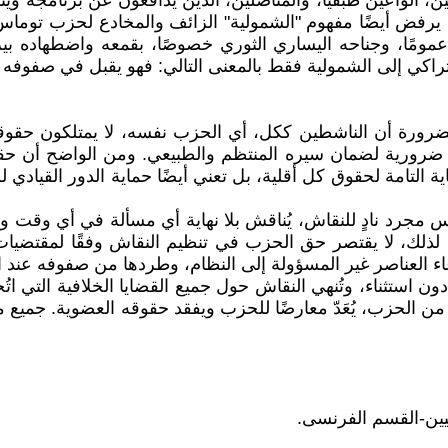
ن، الواعين طبقيًا، والمناضلين، الذين يدافعون عن برنامجه 
فض أيضًا مفهوم "الشمولية" الزائف والمخادع لحزب توماس-
مًا، وجناحه اليساري الثوري خصوصًا، بقمعه واضطهاده بيروقرا
تراكي إلى الشمولية فقط بالمعنى التالي: فهو يقبل في صفوفه
لضرورة أن الناشطين ككل، أي الحزب نفسه، لا يمتلكون حقو
اها ضرورية لضمان سيره المنتظم والطبيعي. ومن الواضح أن ح
التامة لحقوق كل أقلية، بل تعني أيضًا حماية الدور القيادي ل
جرد نادٍ للنقاش، يُناقش بلا نهاية أي مسألة في أي وقت ومك
وري. لذلك، لا يقتصر حق الحزب في تنظيم النقاش وفقًا لمقت
ء العناصر غير المسؤولة إلى النظام، وطردها من صفوفه عند 
استثناء، وتُنهي النقاش حول جميع القضايا الخلافية التي اتُ
الحزب، يُعَدّ معارضًا للحزب ويفقد حقوقه العضوية. جميع منظم
ين-القسم الفرنسى.