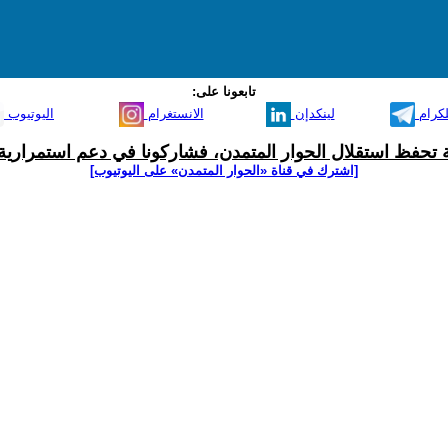
تابعونا على:
لكرام
لينكدإن
الانستغرام
اليوتيوب
ية تحفظ استقلال الحوار المتمدن، فشاركونا في دعم استمرارية 
[اشترك في قناة ‫«الحوار المتمدن» على اليوتيوب]