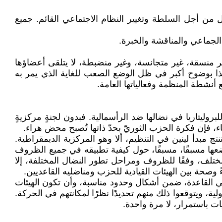
من أجل السلطة وتغيير النظام الاجتماعي القائم. جميع
لجماعي والمناقشة والخبرة.
ر منسقة، غير متجانسة، وغير منضبطة، لا يتلقى أعضاؤها
لى هذا بوضوح أكبر في ظل الوضع الصعب للغاية الذي يمر به
أنشطة المنظمة وفعالياتها العامة.
روليتاريا في نضالها ضد الرأسمالية. فبدون لجنةٍ مركزيةٍ
، فإن فكرة الحزب الثوريّ بحدّ ذاتها تُصبح محض هراء.
 مبدأ لينين في التنظيم، ألا وهو المركزية الديمقراطية.
ضعها مسبقًا، مسبقًا، حول كيفية تطبيقه في جميع الظروف
ختلف، وفقًا للظروف ومراحل تطور النضال المختلفة، إلا
 وصحة بين الهيئات القيادية للحزب ومناضليه القاعديين.
ي القاعدة، ضمن أشكال وحدود مناسبة، وأن تكون الهيئات
لية، ويتوقعوا ذلك منهم تحديدًا نظرًا لمكانتهم في الحركة.
ات باستمرار، لا مرة واحدة.