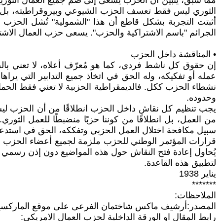
مما سبق، يتبين أن الحزب يسعى إلى ضم جميع العمال الثوريي
الثوري ليس فقط تعسف الحزب الشيوعي وبيروقراطيته، بل ير
أثبتت التجربة بشكل قاطع أن هذا "الشمولية" تُشل الحزب عمو
الجرائم "باسم الاشتراكية والحزب". يسعى حزب العمال الاش
• المناقشة داخل الحزب
إن حقوق كل ناشط فردي، كما هو مُعرّف أعلاه، لا تعني با
عمله أو تفكيكه، وله الحق في اتخاذ جميع التدابير التي ير
نشطاء الحزب ككل. فالديمقراطية الحزبية لا تعني فقط الحماية 
وحدوده.
يجب تنظيم كل نقاش داخل الحزب انطلاقًا من أن الحزب ليس م
من العمل، بل انطلاقًا من كوننا حزبًا منضبطًا للعمل الث
سبيل مكافحة اختلال العمل الحزبي وتفككه، الحق في استدعا
قرارات المؤتمر الوطني للحزب ملزمة لجميع أعضاء الحزب دون 
يُحاول إعادة فتح النقاش حول هذه المواضيع دون إذن رسمي من 
لتطبيق هذه القاعدة.
يناير 1938
*******
الملاحظات:
المصدر:أرشيف ماكس شاختمان الفرعى على موقع الماركسي
رابط المقال او الورقة الداخلية لحزب العمال الامريكى: