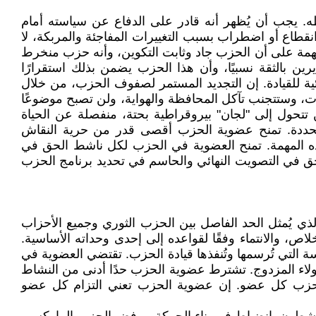
ه. يجب أن يُظهر أنه قادر على الدفاع عن سياسته أمام
طاع أو اضطراب بسبب التغييرات المفاجئة والمربكة، لا
مهمة على أن الحزب جاد وثابت التكوين، وأنه حزب منخرط
ين بالثقة نسبيًا، وأن هذا الحزب يضمن بذلك استقرارًا
قائية للقيادة. إن التجديد المستمر لصفوف الحزب، من خلال
ايات، وستتجنب تآكل المحافظة والهواية، ولن تصبح موضوعًا
ن تتحول إلى "لجان" بيروقراطية بحتة، منفصلة عن الحياة
المحددة. تمنح عضوية الحزب أقصى قدر من حرية النقاش
بهذه المهمة. تمنح العضوية في الحزب لكل ناشط الحق في
حق في التصويت النهائي والحاسم في تحديد برنامج الحزب
ذي يُمثل الحد الفاصل بين الحزب الثوري وجميع الأحزاب
، والانتماء وفقًا لقواعده إلى إحدى وحداته الأساسية.
ة التي تُرسمها وتُنفذها قيادة الحزب. تقتضي العضوية في
لولاء المزدوج. تشترط عضوية الحزب حدًا أدنى من النشاط
ا الحزب كل عضو. إن عضوية الحزب تعني التزام كل عضو