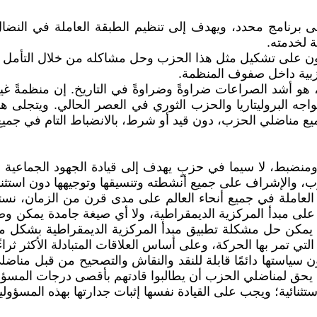
برنامج محدد، ويهدف إلى تنظيم الطبقة العاملة في النضال 
 لخدمته.
رون على تشكيل مثل هذا الحزب وحل مشاكله من خلال التأمل ا
زبية داخل صفوف المنظمة.
هو أشد الصراعات ضراوةً وضراوةً في التاريخ. إن منظمةً غي
لتي تواجه البروليتاريا والحزب الثوري في العصر الحالي. ويتج
يع مناضلي الحزب، دون قيد أو شرط، بالانضباط التام في جميع 
ومنضبط، لا سيما في حزبٍ يهدف إلى قيادة الجهود الجماعية للب
ب، والإشراف على جميع أنشطته وتنسيقها وتوجيهها دون استثناء
لعاملة في جميع أنحاء العالم على مدى قرن من الزمان، نستنتج
 على مبدأ المركزية الديمقراطية، ولا أي صيغة جامدة يمكن و
لا يمكن حل مشكلة تطبيق مبدأ المركزية الديمقراطية بشكل م
تي تمر بها الحركة، وعلى أساس العلاقات المتبادلة الأكثر ثراءً
ياستها دائمًا قابلة للنقد والنقاش والتصحيح من قبل مناضل
ونية. يحق لمناضلي الحزب أن يطالبوا قادتهم بأقصى درجات المسؤو
تثنائية؛ ويجب على القيادة نفسها إثبات جدارتها بهذه المسؤولي