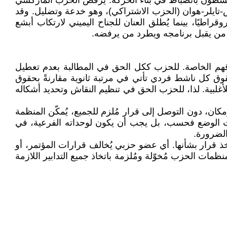
وينشطون بانضباط في بناء الحركة. يرفض الحزب الماركسي
تايلر-هوان (الحزب الاشتراكي)، وهو خدعة وتضليل. وقد
طيًا، بينما يُطلق العنان للجناح اليميني لارتكاب أبشع
 من يقبل برنامجه ويطرد من يرفضه.
قهم الخاصة. للحزب ككل الحق في المطالبة بعدم تعطيل
قوق كل ناشط فردي تأتي في مرتبة ثانوية مقارنةً بحقوق
لأغلبية. لذا، للحزب الحق في تنظيم النقاش وتحديد أشكاله
ان، دون التوصل إلى قرار مُلزم للجميع، يُمكّن المنظمة
ضيات الوضع فحسب، بل يجب أن يكون لوحداته الفرعية، في
الضرورة.
خذ قرار بشأنها. أي عضو حزبي يُخالف قرارات المؤتمر، أو
ات الحزب مُخوّلة ومُلزمة باتخاذ جميع التدابير اللازمة