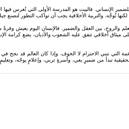
ضمير الإنساني. فالبيت هو المدرسة الأولى التي تُغرس فيها القي
لكنها تُوجَّه. والتربية الأخلاقية يجب أن تواكب التطور لتصنع جيلاً ر
لعلم والروح، بين العقل والضمير. فالإنسان اليوم يعيش وفرةً ماد
لى ميثاق أخلاقي تتفق عليه الشعوب والأديان، يضع كرامة الإ
عمة التي تبني الاحترام لا الخوف. وإذا كان العالم قد نجح في
لحقيقية تبدأ من ضميرٍ يعي، وأسرةٍ تربي، وإعلامٍ يوجّه، وتعل