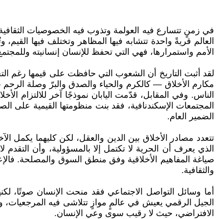
في زمنٍ تتسارع فيه العولمة وتذوب فيه الخصوصيات الثقافية
العالم قريةً واحدة تتشابه فيها المظاهر وتختلف فيها القيم،
الأمم واستمرارها، فهي التي تحفظ للإنسان إنسانيته وللمجتمع 
لقد أثبت التاريخ أن الشعوب التي حافظت على قيمها رغم التحول
مكارم الأخلاق — كالكرم والحياء والصدق والبرّ وصلة الرحم 
الناس. وفي المقابل، قدّمت اليابان نموذجًا آخر للالتزام الأخ
المجتمعات الإسكندنافية، فقد بنت منظومتها القيمية على الصد
الضمير العام.
تتعدد مصادر الأخلاق بين الدين والعقل، لكن كليهما يكمل الآخر
الذي يعرف أن الحرية لا تكتمل إلا بالمسؤولية، وأن التقدم لا
صياغة المفاهيم الأخلاقية وفق منطق السوق والمصلحة. فالإعلام 
والثقافية.
أما وسائل التواصل الاجتماعي فقد منحت الإنسان صوتًا، لكنه
الجيل الرقمي يعيش في عالمٍ موازٍ تتلاشى فيه المرجعيات، وي
الافتراضي، حيث لا رقيب سوى وعي الإنسان.