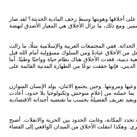
لى أخلاقها وهويتها وسط زحف المادية الحديثة؟ لقد صار
ضمير. ومع ذلك، ما تزال الأخلاق هي المعيار الأصدق لنهضة
حداثة. ففي المجتمعات العربية والإسلامية مثلًا، ما زالت
عل من الأخلاق عبادةً ومن السلوك مسؤولية أمام الله قبل
ة دينية، فغدت الأخلاق هناك نظام حياة وواجبًا وطنيًا. أما
ديني، فإنها حققت نوعًا من الطهارة المدنية القائمة على
يها ومرونتها. وحين يجتمع الاثنان، يولد الإنسان المتوازن
، بما حملته من إعلامٍ متوحش وتكنولوجيا بلا حدود، أعادت
م ويعيد تعريف الفضيلة بحسب ما تقتضيه أجنداته الاقتصادية
حدد المكانة، وغابت الحدود بين الحرية والانفلات. أصبح
ري. وهكذا انتقلت الأخلاق من الميدان الواقعي إلى الفضاء