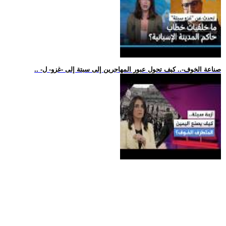
.. -صناعة الخوف-.. كيف تحول عبور المهاجرين إلى سبتة إلى -غزو- ل