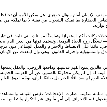
، يقف الإنسان أمام سؤال جوهري: هل يمكن للأمم أن تحافظ ع
 وتُقاس الحضارة بما تملكه الشعوب من تقنية لا بما تملكه من 
توازنه.
ات كانت أكثر استقرارًا وتماسكًا من تلك التي ذابت في تيار ال
— تشكّل روح الحياة اليومية، وتستمد قوتها من الدين الذي يج
لاقي، قائمًا على الانضباط والاحترام والعمل الجماعي دون مرجعي
ق والمسؤولية واحترام القانون، وهي وإن ابتعدت عن الإيمان ال
. فالدين يمنح القيم قدسيتها ودافعها الروحي، والعقل يمنحها وع
 قيمة له إن لم يكن محكومًا بالضمير. غير أن العولمة الحديثة
اليوم لم يعد ناقلًا للخبر بل صانعًا للرأي، يوجّه الذوق العا
ا سلبته سكينته. صارت “الإعجابات” تقيس القيمة، والمشاهدة ت
تحول فيه الانحراف إلى أمرٍ مألوف عبر التكرار والتطبيع البص