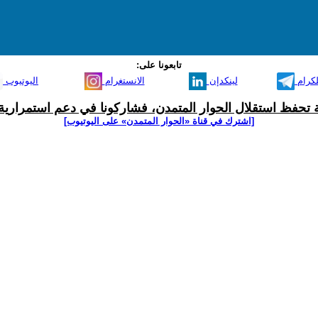
تابعونا على:
لكرام
لينكدإن
الانستغرام
اليوتيوب
ية تحفظ استقلال الحوار المتمدن، فشاركونا في دعم استمرارية 
[اشترك في قناة ‫«الحوار المتمدن» على اليوتيوب]