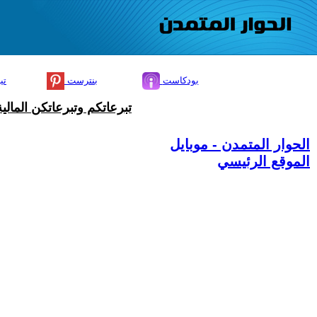
بودكاست
بنترست
تي
تبرعاتكم وتبرعاتكن المال
الحوار المتمدن - موبايل
الموقع الرئيسي