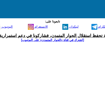
تابعونا على:
لكرام
لينكدإن
الانستغرام
اليوتيوب
ية تحفظ استقلال الحوار المتمدن، فشاركونا في دعم استمرارية 
[اشترك في قناة ‫«الحوار المتمدن» على اليوتيوب]