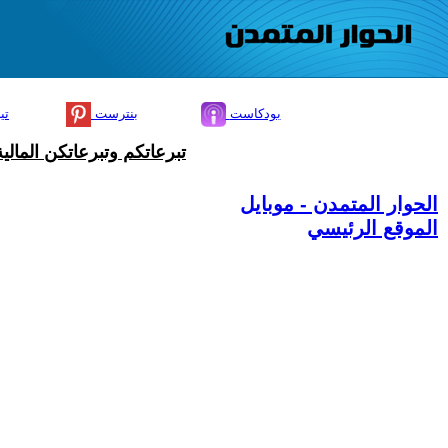
بودكاست
بنترست
تي
تبرعاتكم وتبرعاتكن المال
الحوار المتمدن - موبايل
الموقع الرئيسي