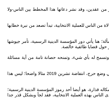
من عقدين، وقد نشر دعاتها هذا المخطط بين الناس-ولا
 من الناس للعملية الانتخابية، تبدأ تصعد من نبرة خطابها
ة؛ هنا يأتي دور المؤسسة الدينية الرسمية، تأمر جيوشها
ر حول قضايا طائفية خالصة.
 وتسمح له بأي شيء، وتمنحه حصانة تامة من أية مسائلة
من جهتها المؤسسة الدينية تقدم الفتاوى التي تحمي السلطة، فهي تراقب الأوضاع دائما، وتتدخل إذا ما رأت ان السلطة في وضع حرج، انتفاضة تشرين 2019 مثالا واضحا؛ ليس هذا
كاله قذارة، هو أيضا أحد رموز المؤسسة الدينية الرسمية؛
 الناس بهذه العملية الانتخابية، فقد لجأ وبشكل قذر جدا