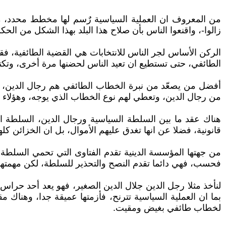
من المعروف ان العملية السياسية رٌسم لها مخطط محدد، م
زالوا-، واقنعوا الناس بأن صلاح هذا البلد بهذا الشكل من الح
الركن الأساس لجر الناس للانتخابات هي القضية الطائفية، فقو
الطائفي، حتى تستطيع ان تعيد الناس لحضنها مرة أخرى، وت
أفضل من يصعّد من نبرة الخطاب الطائفي هم رجال الدين، فهذ
من رجال الدين، وتعطي لهم نوع الخطاب الذي يوجه، وهؤلاء يع
هناك عقد ما بين السلطة السياسية ورجال الدين، السلطة ا
قانونية، فضلا عن انها تغدق عليهم الأموال، بل ان الخزائن كله
فحسب، فهي دائما تقدم النصح والتحذير للسلطة، لكن مهمتها ا
لنأخذ مثلا رجل الدين جلال الدين الصغير، فهو يعد أحد حراس 
بما ان العملية السياسية تترنح، فأزمتها عميقة جدا، وهناك م
لخطاب طائفي بغيض ومقيت.