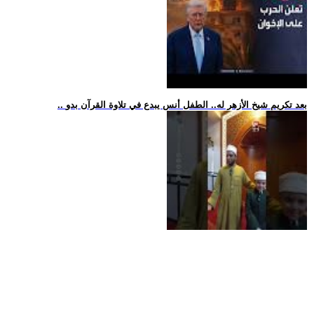
.. بعد تكريم شيخ الأزهر له.. الطفل أنس يبدع في تلاوة القرآن بدو