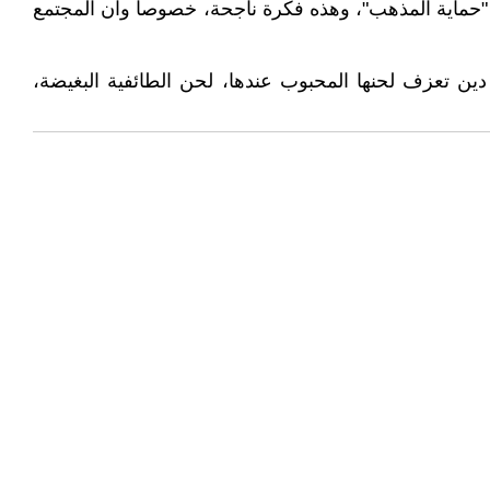
ل "حماية المذهب"، وهذه فكرة ناجحة، خصوصا وان المجتمع
ين تعزف لحنها المحبوب عندها، لحن الطائفية البغيضة،