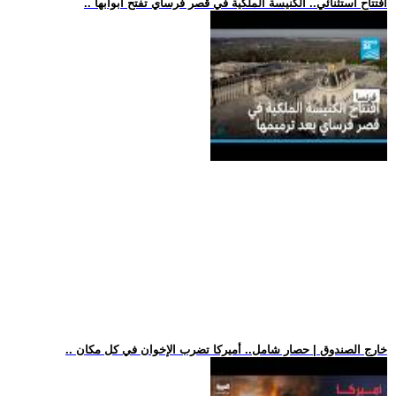
.. افتتاح استثنائي.. الكنيسة الملكية في قصر فرساي تفتح أبوابها
.. خارج الصندوق | حصار شامل.. أميركا تضرب الإخوان في كل مكان