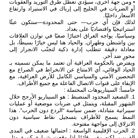
• ومن جهة أخرى، سيؤدي تعطّل طرق التوريد والعقوبات
أو الضربات في الخليج إلى إرباك في الاستيراد وارتفاع
الأسعار داخليًا.
لذلك فإن أي حرب— حتى المحدودة—ستكون عبئًا
استراتيجيًا واقتصاديًا على بغداد.
وسياسيًا، يواجه العراق اختبارًا صعبًا في توازن العلاقات
بين واشنطن وطهران. والحياد هنا ليس خيارًا بسيطًا، بل
معادلة دقيقة تتطلّب إدارة ذكية لتجنّب الانجرار إلى
محورٍ ضد آخر.
ويفترض بالحكومة العراقية أن تعتمد ما يمكن تسميته بـ
الحياد الوقائي، أي الامتناع عن الانخراط في الصراع مع
التحصين الأمني والسياسي الكامل للأرض العراقية، مع
الإبقاء على قنوات الاتصال الفاعلة مع جميع الأطراف.
خامساً: السيناريوهات المحتملة :
1. التصعيد المحدود المنضبط : هو السيناريو الأرجح خلال
الشهور المقبلة، ويتمثل في ضربات موضعية أو عمليات
سيبرانية متبادلة، ضمن سياسة “الردع دون الحرب”. هذا
النمط يسمح للأطراف بتسجيل نقاط سياسية دون
الانزلاق إلى مواجهة مفتوحة.
2. الحرب الإقليمية الواسعة : احتمالها ضعيف في المدى
القريب، لكنه يبقى قائمًا إذا وقعت شرارة كبيرة مثل