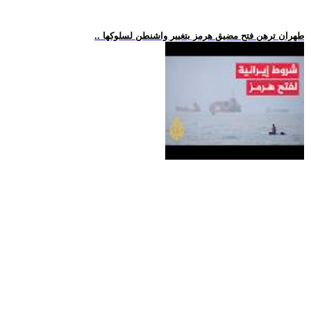
.. طهران ترهن فتح مضيق هرمز بتغيير واشنطن لسلوكها