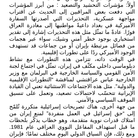
أولاً: مؤشرات التحشيد والتصعيد : من أبرز المؤشرات
التي دفعت بعض المراقبين إلى الحديث عن اقتراب
مواجهة عسكرية، التحذيرات التي أصدرتها السفارة
الأميركية في بغداد داعيةً مواطنيها إلى مغادرة العراق
فورًا. عادةً ما تمثّل مثل هذه التحذيرات إشارة إلى تقدير
استخباري بوجود خطر أمني وشيك، سواء عبر هجمات
من فصائل مرتبطة بإيران أو من جماعات قد تستهدف
الوجود الأميركي ردًا على تطورات إقليمية.
في الوقت ذاته، تتزامن هذه التطورات مع نشاط
دبلوماسي داخلي مكثّف في إيران، تمثّل في اجتماع لجنة
الأمن القومي والسياسة الخارجية في البرلمان مع وزير
الخارجية عباس عراقتشي لمناقشة “التطورات الإقليمية
والدولية”. مثل هذه الاجتماعات الاستثنائية تعني أن القيادة
الإيرانية تتحسّب لاحتمالات تصعيد، وتعمل على تنسيق
الموقف السياسي والأمني.
من جهة أخرى، هناك تصريحات إسرائيلية متكررة تُلمّح
إلى “حق إسرائيل في العمل منفردة” لمنع إيران من
امتلاك قدرات نووية متقدمة، وهو خطاب يذكّر بلحظات
ما قبل استهداف المفاعل النووي العراقي عام 1981.
ومع ذلك، فإن السياق الدولي اليوم مختلف تمامًا؛ فإيران