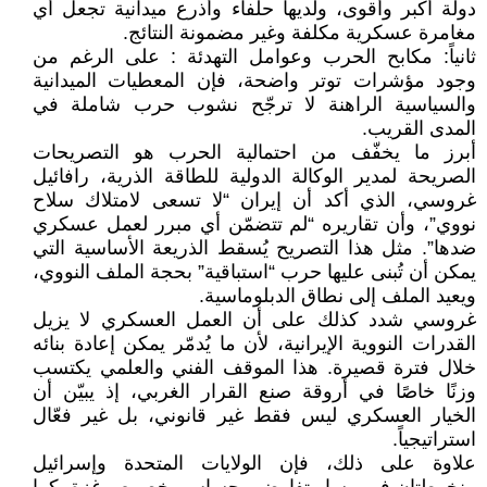
دولة أكبر وأقوى، ولديها حلفاء وأذرع ميدانية تجعل أي
مغامرة عسكرية مكلفة وغير مضمونة النتائج.
ثانياً: مكابح الحرب وعوامل التهدئة : على الرغم من
وجود مؤشرات توتر واضحة، فإن المعطيات الميدانية
والسياسية الراهنة لا ترجّح نشوب حرب شاملة في
المدى القريب.
أبرز ما يخفّف من احتمالية الحرب هو التصريحات
الصريحة لمدير الوكالة الدولية للطاقة الذرية، رافائيل
غروسي، الذي أكد أن إيران “لا تسعى لامتلاك سلاح
نووي”، وأن تقاريره “لم تتضمّن أي مبرر لعمل عسكري
ضدها”. مثل هذا التصريح يُسقط الذريعة الأساسية التي
يمكن أن تُبنى عليها حرب “استباقية” بحجة الملف النووي،
ويعيد الملف إلى نطاق الدبلوماسية.
غروسي شدد كذلك على أن العمل العسكري لا يزيل
القدرات النووية الإيرانية، لأن ما يُدمّر يمكن إعادة بنائه
خلال فترة قصيرة. هذا الموقف الفني والعلمي يكتسب
وزنًا خاصًا في أروقة صنع القرار الغربي، إذ يبيّن أن
الخيار العسكري ليس فقط غير قانوني، بل غير فعّال
استراتيجياً.
علاوة على ذلك، فإن الولايات المتحدة وإسرائيل