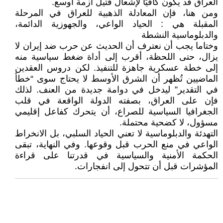
العراق قد يكون كافيًا لإشعال فتيل أزمة أوسع.
ومن هنا، فإن المعادلة الذهبية للعراق في المرحلة
المقبلة هي : الحياد الواعي، والجهوزية الدائمة،
والدبلوماسية النشطة
وختاما يجب أن نعترف أن الحديث عن حرب ضد إيران لا
يزال، حتى اللحظة، أقرب إلى أداة ضغط سياسية منه
إلى خطة عسكرية جاهزة للتنفيذ. لكن دروس العقدين
الماضيين تُظهر أن الشرق الأوسط لا يحتاج سوى “خطأ
في التقدير” ليدخل في دوامة جديدة من العنف. لذلك
فإن على العراق، بصفته الدولة الواقعة في قلب
الجغرافيا السياسية للصراع، أن يتحرك كفاعل إقليمي
مسؤول، لا كضحية محتملة.
التهدئة والدبلوماسية لا تعني الحياد السلبي، بل الانخراط
الواعي في منع الحرب قبل وقوعها. وفي النهاية، تبقى
الحكمة الأمنية والسياسية في قدرتنا على قراءة
المؤشرات قبل أن تتحول إلى انفجارات.