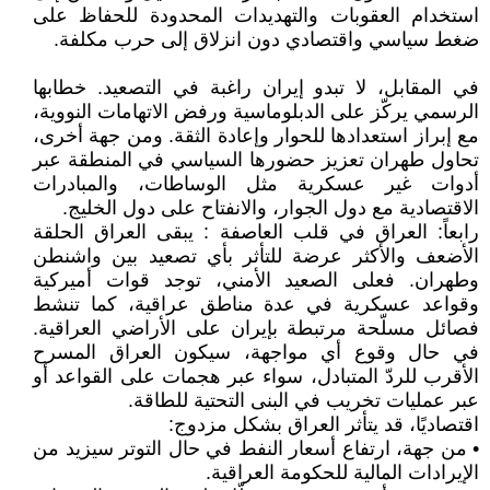
استخدام العقوبات والتهديدات المحدودة للحفاظ على
ضغط سياسي واقتصادي دون انزلاق إلى حرب مكلفة.
في المقابل، لا تبدو إيران راغبة في التصعيد. خطابها
الرسمي يركّز على الدبلوماسية ورفض الاتهامات النووية،
مع إبراز استعدادها للحوار وإعادة الثقة. ومن جهة أخرى،
تحاول طهران تعزيز حضورها السياسي في المنطقة عبر
أدوات غير عسكرية مثل الوساطات، والمبادرات
الاقتصادية مع دول الجوار، والانفتاح على دول الخليج.
رابعاً: العراق في قلب العاصفة : يبقى العراق الحلقة
الأضعف والأكثر عرضة للتأثر بأي تصعيد بين واشنطن
وطهران. فعلى الصعيد الأمني، توجد قوات أميركية
وقواعد عسكرية في عدة مناطق عراقية، كما تنشط
فصائل مسلّحة مرتبطة بإيران على الأراضي العراقية.
في حال وقوع أي مواجهة، سيكون العراق المسرح
الأقرب للردّ المتبادل، سواء عبر هجمات على القواعد أو
عبر عمليات تخريب في البنى التحتية للطاقة.
اقتصاديًا، قد يتأثر العراق بشكل مزدوج:
• من جهة، ارتفاع أسعار النفط في حال التوتر سيزيد من
الإيرادات المالية للحكومة العراقية.