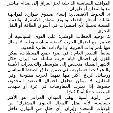
المواقف السياسية الداخلية لجرّ العراق إلى صدام مباشر
مع واشنطن أو طهران.
4. التحوط الاقتصادي: إنشاء صندوق طوارئ لمواجهة
تقلبات أسعار النفط، وتنويع مصادر الاستيراد والعملة
الصعبة تحسبًا لأي اضطراب في أسواق الطاقة أو النقل
البحري.
5. توحيد الخطاب الوطني: على القوى السياسية أن
تتعامل مع احتمال الحرب كقضية سيادية وطنية لا مجال
فيها للمزايدات الحزبية أو الولاءات العابرة للحدود.
سابعاً: التقدير العام : في ضوء جميع المعطيات، يمكن
القول إن احتمال قيام حرب شاملة ضد إيران خلال
الأشهر المقبلة منخفض إلى متوسط. والتحذيرات الأمنية
والتحركات العسكرية تبقى ضمن نطاق الضغط السياسي
ورسائل الردع، أكثر منها تمهيدًا لحرب مفتوحة. وفي
المقابل، لا يمكن تجاهل احتمال التصعيد المحدود،
خصوصًا إذا تعثرت المفاوضات في غزة أو شهدت
المنطقة حادثًا أمنيًا كبيرًا.
من زاوية أمنية، يبقى الميدان العراقي هو الأكثر
حساسية، لأنه يمثل “المجال الحيوي المشترك” بين
الولايات المتحدة وإيران. أي خلل في التوازن داخل