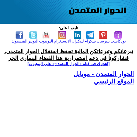
تابعونا على:
بودكاست
بنترست
تيلكرام
لينكدإن
الانستغرام
اليوتيوب
التويتر
الفيسبوك
تبرعاتكم وتبرعاتكن المالية تحفظ استقلال الحوار المتمدن،
فشاركونا في دعم استمرارية هذا الفضاء اليساري الحر
[اشترك في قناة ‫«الحوار المتمدن» على اليوتيوب]
الحوار المتمدن - موبايل
الموقع الرئيسي