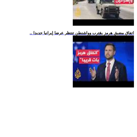
.. اتفاق مضيق هرمز يقترب وواشنطن تنتظر عرضا إيرانيا جديدا