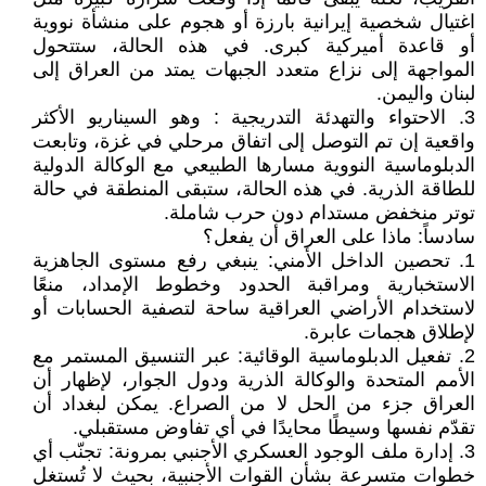
اغتيال شخصية إيرانية بارزة أو هجوم على منشأة نووية
أو قاعدة أميركية كبرى. في هذه الحالة، ستتحول
المواجهة إلى نزاع متعدد الجبهات يمتد من العراق إلى
لبنان واليمن.
3. الاحتواء والتهدئة التدريجية : وهو السيناريو الأكثر
واقعية إن تم التوصل إلى اتفاق مرحلي في غزة، وتابعت
الدبلوماسية النووية مسارها الطبيعي مع الوكالة الدولية
للطاقة الذرية. في هذه الحالة، ستبقى المنطقة في حالة
توتر منخفض مستدام دون حرب شاملة.
سادساً: ماذا على العراق أن يفعل؟
1. تحصين الداخل الأمني: ينبغي رفع مستوى الجاهزية
الاستخبارية ومراقبة الحدود وخطوط الإمداد، منعًا
لاستخدام الأراضي العراقية ساحة لتصفية الحسابات أو
لإطلاق هجمات عابرة.
2. تفعيل الدبلوماسية الوقائية: عبر التنسيق المستمر مع
الأمم المتحدة والوكالة الذرية ودول الجوار، لإظهار أن
العراق جزء من الحل لا من الصراع. يمكن لبغداد أن
تقدّم نفسها وسيطًا محايدًا في أي تفاوض مستقبلي.
3. إدارة ملف الوجود العسكري الأجنبي بمرونة: تجنّب أي
خطوات متسرعة بشأن القوات الأجنبية، بحيث لا تُستغل