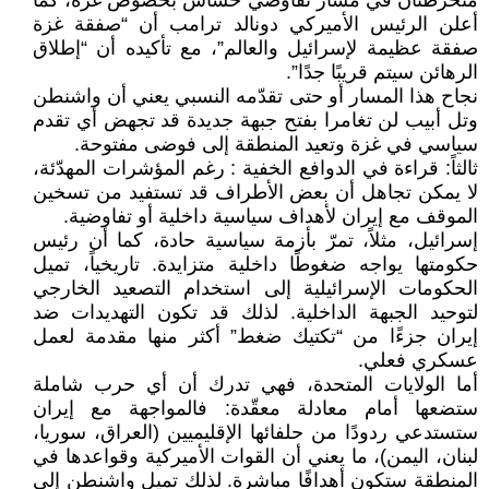
منخرطتان في مسار تفاوضي حساس بخصوص غزة، كما
أعلن الرئيس الأميركي دونالد ترامب أن “صفقة غزة
صفقة عظيمة لإسرائيل والعالم”، مع تأكيده أن “إطلاق
الرهائن سيتم قريبًا جدًا”.
نجاح هذا المسار أو حتى تقدّمه النسبي يعني أن واشنطن
وتل أبيب لن تغامرا بفتح جبهة جديدة قد تجهض أي تقدم
سياسي في غزة وتعيد المنطقة إلى فوضى مفتوحة.
ثالثاً: قراءة في الدوافع الخفية : رغم المؤشرات المهدّئة،
لا يمكن تجاهل أن بعض الأطراف قد تستفيد من تسخين
الموقف مع إيران لأهداف سياسية داخلية أو تفاوضية.
إسرائيل، مثلاً، تمرّ بأزمة سياسية حادة، كما أن رئيس
حكومتها يواجه ضغوطًا داخلية متزايدة. تاريخياً، تميل
الحكومات الإسرائيلية إلى استخدام التصعيد الخارجي
لتوحيد الجبهة الداخلية. لذلك قد تكون التهديدات ضد
إيران جزءًا من “تكتيك ضغط” أكثر منها مقدمة لعمل
عسكري فعلي.
أما الولايات المتحدة، فهي تدرك أن أي حرب شاملة
ستضعها أمام معادلة معقّدة: فالمواجهة مع إيران
ستستدعي ردودًا من حلفائها الإقليميين (العراق، سوريا،
لبنان، اليمن)، ما يعني أن القوات الأميركية وقواعدها في
المنطقة ستكون أهدافًا مباشرة. لذلك تميل واشنطن إلى