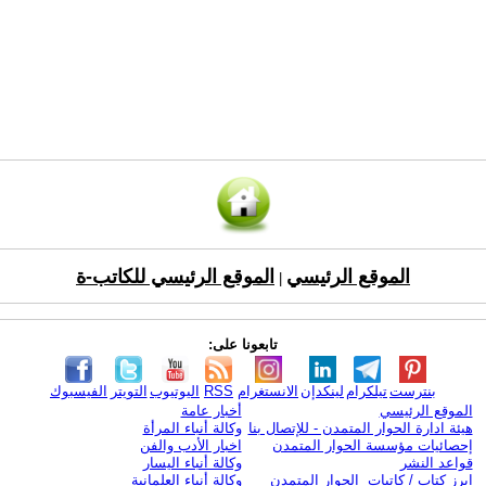
الموقع الرئيسي
الموقع الرئيسي للكاتب-ة
|
تابعونا على:
بنترست
تيلكرام
لينكدإن
الانستغرام
RSS
اليوتيوب
التويتر
الفيسبوك
الموقع الرئيسي
أخبار عامة
هيئة ادارة الحوار المتمدن - للإتصال بنا
وكالة أنباء المرأة
إحصائيات مؤسسة الحوار المتمدن
اخبار الأدب والفن
قواعد النشر
وكالة أنباء اليسار
ابرز كتاب / كاتبات الحوار المتمدن
وكالة أنباء العلمانية