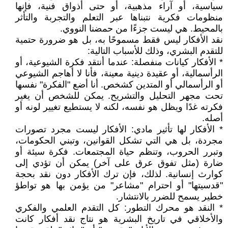
سياسية، أو آراء مذهبية، أو حتى أذواق فنية، فإنها
منظومات فكرية نتبناها عبر التعلم والتجربة والتأثر
بالمحيط. هي ليست جزءًا من حمضنا النووي.
نقد الأفكار ليس فقط مسموحًا به، بل هو ضرورة حتمية
للتقدم البشري، وذلك للأسباب التالية:
* الأفكار كيانات منفصلة: عندما أنتقد فكرة الشيوعية، أو
الرأسمالية، أو عقيدة دينية معينة، فأنا لا أهاجم الشيوعي
أو الرأسمالي أو المتدين كشخص. أنا أضع "الفكرة" نفسها
تحت مجهر التحليل والتشريح. يمكن للشخص أن يغير
فكرته غدًا ويظل هو نفسه، لكنه لا يستطيع تغيير لونه أو
أصله.
* الأفكار لها تأثير مادي: الأفكار ليست مجرد تصورات
مجردة، بل هي التي تشكل القوانين، وتبني الحكومات،
وتبرر الحروب، وتنظم حياة المجتمعات. فكرة سيئة أو
ضارة (مثل تفوق عرق على آخر) يمكن أن تؤدي إلى
كوارث إنسانية. لذلك، فإن ترك الأفكار دون نقد بحجة
"قدسيتها" أو احترام "مشاعر" من يؤمن بها هو تواطؤ
خطير يسمح للضرر بالانتشار.
* النقد هو محرك التطور: كل التقدم العلمي والفكري
والأخلاقي في تاريخ البشرية هو نتاج نقد أفكار كانت