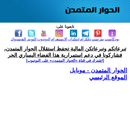
تابعونا على:
بودكاست
بنترست
تيلكرام
لينكدإن
الانستغرام
اليوتيوب
التويتر
الفيسبوك
تبرعاتكم وتبرعاتكن المالية تحفظ استقلال الحوار المتمدن،
فشاركونا في دعم استمرارية هذا الفضاء اليساري الحر
[اشترك في قناة ‫«الحوار المتمدن» على اليوتيوب]
الحوار المتمدن - موبايل
الموقع الرئيسي