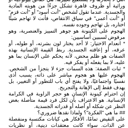
وراثية أو ظروف قاهرة تشكل جزءًا من هويته المادية
والجسدية. عندما تقول لشخص "أنت أسود" أو "أنت قزم"
أو "أنت أعمى" في سياق الانتقاص، فأنت لا تهاجم شيئًا
اختاره، بل تهاجم وجوده نفسه.
الهجوم على الكينونة هو جوهر التمييز والعنصرية، وهو
مرفوض لسببين أساسيين:
* انعدام الاختيار: لا أحد يختار لون بشرته، أو طوله، أو
عرقه، أو إعاقته الجسدية. ربط القيمة الإنسانية بهذه
الصفات هو ظلم محض، لأنه يحكم على الإنسان بما هو
عليه، لا بما يفعله أو يفكر فيه.
* ثبات الصفة: هذه السمات جزء لا يتجزأ من الشخص.
الهجوم عليها هو هجوم مباشر على ذاته، يسبب أذى
نفسيًا واجتماعيًا، ولا يفتح أي باب للتطور أو التغيير، بل
يهدف فقط إلى الإهانة والتجريح.
إن احترام كينونة الإنسان هو حجر الزاوية في الكرامة
الإنسانية. هو الاعتراف بأن لكل فرد قيمة متأصلة بغض
النظر عن شكله أو أصله أو قدراته الجسدية.
## ما هي "الفكرة"؟ ولماذا نقدها ضروري؟
على النقيض تمامًا، الأفكار هي كيانات مكتسبة ومنفصلة
عن الذات. سواء كانت معتقدات دينية، أو نظريات