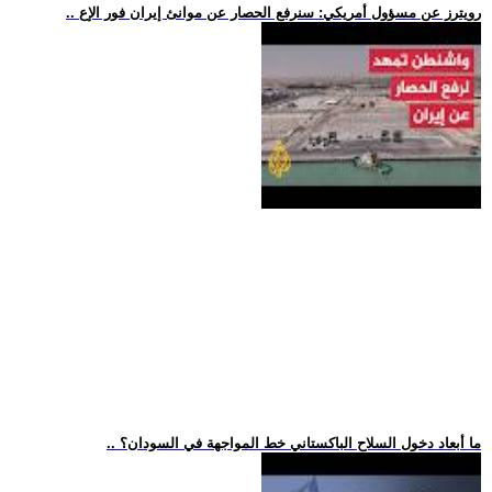
.. رويترز عن مسؤول أمريكي: سنرفع الحصار عن موانئ إيران فور الإع
.. ما أبعاد دخول السلاح الباكستاني خط المواجهة في السودان؟