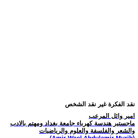
نقد الفكرة غير نقد الشخص
امير وائل المرعب
ماجستير هندسة كهرباء جامعة بغداد ومهتم بالادب
والشعر والفلسفة والعلوم والرياضيات
(Amir Wael Abdulamir Murib)