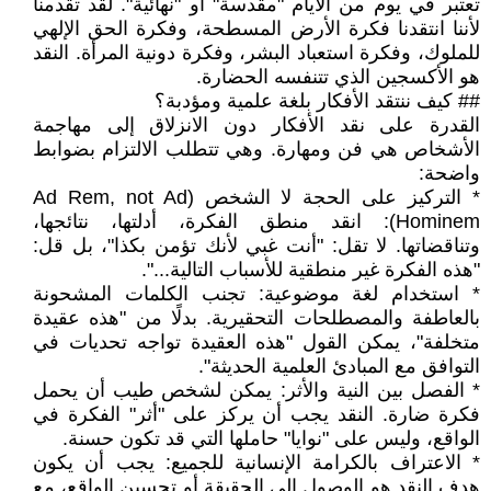
تعتبر في يوم من الأيام "مقدسة" أو "نهائية". لقد تقدمنا
لأننا انتقدنا فكرة الأرض المسطحة، وفكرة الحق الإلهي
للملوك، وفكرة استعباد البشر، وفكرة دونية المرأة. النقد
هو الأكسجين الذي تتنفسه الحضارة.
## كيف ننتقد الأفكار بلغة علمية ومؤدبة؟
القدرة على نقد الأفكار دون الانزلاق إلى مهاجمة
الأشخاص هي فن ومهارة. وهي تتطلب الالتزام بضوابط
واضحة:
* التركيز على الحجة لا الشخص (Ad Rem, not Ad
Hominem): انقد منطق الفكرة، أدلتها، نتائجها،
وتناقضاتها. لا تقل: "أنت غبي لأنك تؤمن بكذا"، بل قل:
"هذه الفكرة غير منطقية للأسباب التالية...".
* استخدام لغة موضوعية: تجنب الكلمات المشحونة
بالعاطفة والمصطلحات التحقيرية. بدلًا من "هذه عقيدة
متخلفة"، يمكن القول "هذه العقيدة تواجه تحديات في
التوافق مع المبادئ العلمية الحديثة".
* الفصل بين النية والأثر: يمكن لشخص طيب أن يحمل
فكرة ضارة. النقد يجب أن يركز على "أثر" الفكرة في
الواقع، وليس على "نوايا" حاملها التي قد تكون حسنة.
* الاعتراف بالكرامة الإنسانية للجميع: يجب أن يكون
هدف النقد هو الوصول إلى الحقيقة أو تحسين الواقع، مع