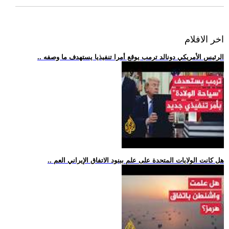
اخر الافلام
.. الرئيس الأمريكي دونالد ترمب يوقع أمرا تنفيذيا يستهدف ما وصفه
.. هل كانت الولايات المتحدة على علم ببنود الاتفاق الإيراني العم