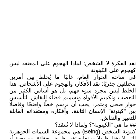
نقد الفكرة لا الشخص: لماذا الهجوم على المعتقد ليس
كهجوم على الكينونة
في ساحة الحوار العام، غالبًا ما يُخلط بين أمرين
مختلفين جذريًا: نقد الأفكار، والهجوم على الأشخاص. هذا
الخلط ليس مجرد سوء فهم، بل هو أساس الكثير من
التعصب وتكميم الأفواه وتسميم فضاء النقاش. لتأسيس
حوار صحي ومثمر، يجب أن نرسم خطًا واضحًا وفاصلًا
بين "كينونة" الإنسان الثابتة، وأفكاره ومعتقداته القابلة
للتغيير والنقاش.
## ما هي "الكينونة"؟ ولماذا لا تُنتقد؟
كينونة الشخص (Being) هي مجموعة السمات الجوهرية
التي لا يختارها ولا يستطيع تغييرها. هي حقائق بيولوجية أو