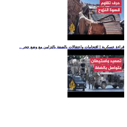
.. قراءة عسكرية | اقتحامات واعتقالات بالضفة بالتزامن مع وضع حجر