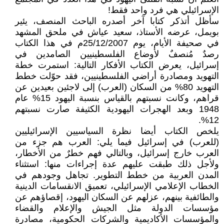
الإسرائيلي هي فرد واحد فقط!
سأظل أتذكر كتابا آخر أصدره الباحث المنصف، يئير
بويمل، عرضه الأستاذ، سعيد عياش في ملحق المشهد
في صحيفة الأيام، يوم 25/12/2007م في هذا الكتاب
رصدٌ مُنصفٌ لأوضاع الفلسطينيين الصامدين في
إسرائيل، يعرض الكتاب الأفكار التالية: استمرت خطة
التهويد ومصادرة أراضي الفلسطينيين، فقد حوّلت خطط
التهويد 80% من السكان (العرب) إلى لاجئين بعيدين عن
قراهم، وكانت نسبتهم بالقياس بنسبة اليهود 15% عام
1948 وبعد الهجرات اليهودية الكثيفة صارت نسبتهم
12%.
يلخص الكتاب أيضا نظرة السياسيين الإسرائيليين
(للعرب) في إسرائيل فيما يلي: العرب هم جزء من
العرب خارج إسرائيل، وبالتالي فهم خطرٌ من الأخطار،
ولأجل ذلك طبقت عليهم عدة إجراءات منها: استثناء
المدن العربية من خطط التطوير. تجاهل وجودهم في
الخطاب الإعلامي الإسرائيلي، تعميق الانقسامات الدينية
والطائفية بينهم، عزلهم عن السكان اليهود، إقصاؤهم عن
مؤسسات الدولة مثل الجيش والإعلام والقضاء
والمؤسسات الأكاديمية والشركات الحكومية، مصادرة