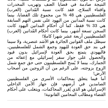
النتيجة صادمة في قضايا العنف وتهريب المخدرات
واقتناء السلاح، فقد كانت نسبة المُدانين (العرب)
الفلسطينيين هي 48 % من مجموع تلك القضايا، بينما
كانت نسبة المدانين من اليهود على نفس التهم السابقة
هي 33 % فقط، كما أن أحكام المدانين اليهود كانت
السجن تسعة أشهر، بينما كانت أحكام المُدانين (العرب)
الفلسطينيين أربعة عشر شهرا كاملا!
سيظل ملف القوانين الجائرة هو الأشد عنصرية، ولا سيما
في بند حق العودة لليهود وجمع الشمل للفلسطينيين،
فاليهودي يتمتع بحق العودة لإسرائيل بدون قيود
والحصول على جواز سفر إسرائيلي مع إعفائه من
الجمارك، بينما لا يُمنح الفلسطينيون حتى حق جمع شمل
الزوج بزوجته، على الرغم من أن الزوجين من أصحاب
الأرض!
أما فيما يتعلق بمحاكمات الأسرى من الفلسطينيين
الصامدين في أرضهم، فإن جهاز الأمن الداخلي
الإسرائيلي هو الذي يُقرر المحاكمات، ويتغلب على أحكام
القضاء ومطالب المحامين القانونية!