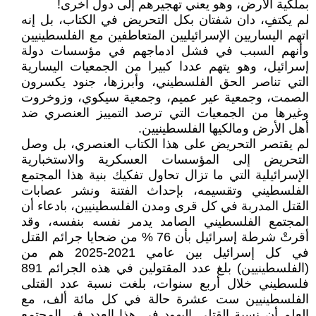
بملكية الأرض، وهو يعني تهجيرهم إلى دول أخرى!
لم يكتفِ، دان شفتان بكل التحريض في الكتاب، بل إنه
اتهم اليساريين الإسرائيليين المتعاطفين مع الفلسطينيين
وأنهم السبب في فشل ادماجهم في مؤسسات دولة
إسرائيل، وهو يتهم عددا كبيرا من الجمعيات اليسارية
التي تناصر الحق الفلسطيني، وأبرزها، جنود يكسرون
الصمت، وجمعية عير عميم، وجمعية سيكوي، وزوخروت
وغيرها من الجمعيات التي ترصد التمييز العنصري ضد
أهل الأرض ومالكيها الفلسطينيين.
لم يقتصر التحريض على هذا الكتاب العنصري، بل وصل
التحريض إلى المؤسسات العسكرية والاستخبارية
الإسرائيلية التي ما تزال تحاول تفكيك بنية هذا المجتمع
الفلسطيني وتقسيمه، بإحداث الفتنة ونشر عصابات
القتل المدربة في كل قرى ومدن الفلسطينيين، بادعاء أن
المجتمع الفلسطيني الصامد يدمر نفسه بنفسه، وقد
أقرتْ شرطة إسرائيل بأن 76 % من ضحايا جرائم القتل
في كل إسرائيل بين عامي 2021-2025 هم من
(الفلسطينيين) بلغ عدد المقتولين في هذه الجرائم 891
فلسطيني خلال أربع سنوات، بلغت نسبة عدد القتلى
الفلسطينيين ست عشرة حالة في كل مائة ألف، مع
العلم أن نسبة القتلى اليهود في هذا العدد في المجتمع