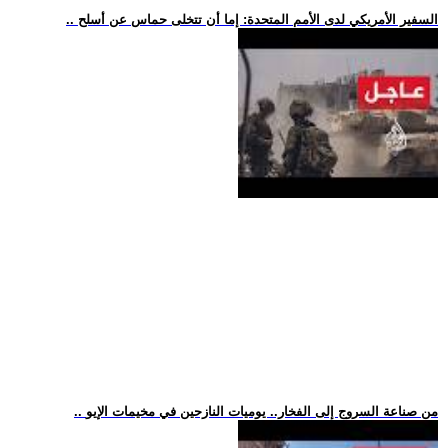
.. السفير الأمريكي لدى الأمم المتحدة: إما أن تتخلى حماس عن أسلح
.. من صناعة السروج إلى الفخار.. يوميات النازحين في مخيمات الإيو