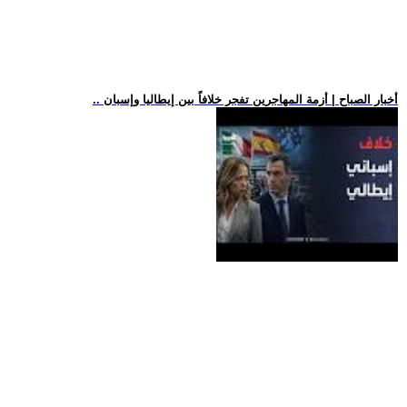
.. أخبار الصباح | أزمة المهاجرين تفجر خلافاً بين إيطاليا وإسبان