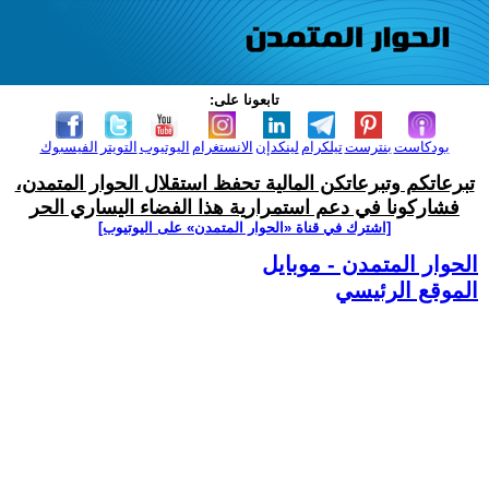
تابعونا على:
بودكاست
بنترست
تيلكرام
لينكدإن
الانستغرام
اليوتيوب
التويتر
الفيسبوك
تبرعاتكم وتبرعاتكن المالية تحفظ استقلال الحوار المتمدن،
فشاركونا في دعم استمرارية هذا الفضاء اليساري الحر
[اشترك في قناة ‫«الحوار المتمدن» على اليوتيوب]
الحوار المتمدن - موبايل
الموقع الرئيسي