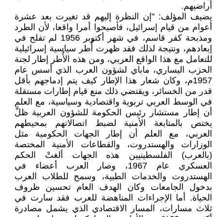
أراضيهم.
يضيف المؤلف: "إن النظرة إليهم قد تغيرت بعد عشرة
أعوام من قيام إسرائيل، فأصبحوا أمرا واقعا، لأن الطرد
ومذبحة كفر قاسم، في شهر أكتوبر 1956 لم تفلح في
إبعادهم، ونتيجة لذلك فقد ظهرت أُطر سياسية إسرائيلية
للتعامل مع هذا الواقع العربي، ومن هذه الأُطر إطار لجنة
الحزب اليساري، ماباي لشؤون العرب الذي أسس عام
1957م، وكان شعار هذا الإطار كيف يتم إدماجهم بأقل
قدر من الخسائر، ويقتضي ذلك منع قيام إطارات مستقلة
في الوسط العربي تربوية واقتصادية وسياسية، مع العلم
أن إطار مستشار رئيس الحكومة للشؤون العربية ظلَّ
يختص بالمتابعة الأمنية لضبط اتصالاتهم بمحيطهم
العربي، مع العلم أن إطار الجهات الحكومية مثل
الوزارات والهستدروت، والقطاعات الأمنية المختصة
(بالعرب) الفلسطينيين هذه الجهات ألغتْ الحكم
العسكري عام 1967، وصار العرب أعضاء في
الهستدروت والخدمات الطبية، وسمح للطلاب العرب
بدخول الجامعات وكان الهدف العام تحسين ظروف
الحياة. أما الإجراءات المناهضة للعرب فقد سارت في
ثلاث مسارات، المسار الاقتصادي الذي يشمل مصادرة