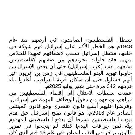
سيظل الفلسطينيون الصامدون في أرضهم منذ عام
1948م هم الخطر الأكبر على إسرائيل فهم شوكة في
حلقها، ستظل إسرائيل تسعى لإضعافهم تمهيدا للخلاص
منهم، فقد حاولت تجريدهم من صفتهم كفلسطينيين
بمنحهم لقب (عرب إسرائيل) حتى أن بعض الإسرائيليين
حاولوا تهويد البدو الفلسطينيين في زمن بن غريون غير
أنهم فشلوا، حتى أن سكان قرية العراقيب أعادوا بناء
قريتهم 242 مرة حتى شهر يوليو 2025م.
عمدت سلطات الاحتلال إلى إقصاء الفلسطينيين من
قراهم، ومنعهم من دخول الوظائف المهمة في إسرائيل،
وفرضوا عليهم أبشع قانون عنصري وهو قانون كمينتس
الصادر عام 2018م، هو قانون يمنح إسرائيل حق هدم
بيوت الفلسطينيين بشرط أن يدفع الفلسطيني المهدوم
بيتُه ثمن جرافات الهدم! كذلك لم ينجحوا في تمرير
قانون، برافر في النقب الصادر في عام 2013م الذي كان