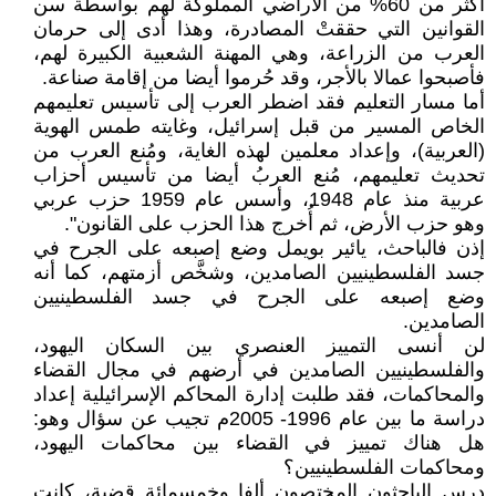
أكثر من 60% من الأراضي المملوكة لهم بواسطة سن
القوانين التي حققتْ المصادرة، وهذا أدى إلى حرمان
العرب من الزراعة، وهي المهنة الشعبية الكبيرة لهم،
فأصبحوا عمالا بالأجر، وقد حُرموا أيضا من إقامة صناعة.
أما مسار التعليم فقد اضطر العرب إلى تأسيس تعليمهم
الخاص المسير من قبل إسرائيل، وغايته طمس الهوية
(العربية)، وإعداد معلمين لهذه الغاية، ومُنع العرب من
تحديث تعليمهم، مُنع العربُ أيضا من تأسيس أحزاب
عربية منذ عام 1948، وأسس عام 1959 حزب عربي
وهو حزب الأرض، ثم أُخرج هذا الحزب على القانون".
إذن فالباحث، يائير بويمل وضع إصبعه على الجرح في
جسد الفلسطينيين الصامدين، وشخَّص أزمتهم، كما أنه
وضع إصبعه على الجرح في جسد الفلسطينيين
الصامدين.
لن أنسى التمييز العنصري بين السكان اليهود،
والفلسطينيين الصامدين في أرضهم في مجال القضاء
والمحاكمات، فقد طلبت إدارة المحاكم الإسرائيلية إعداد
دراسة ما بين عام 1996- 2005م تجيب عن سؤال وهو:
هل هناك تمييز في القضاء بين محاكمات اليهود،
ومحاكمات الفلسطينيين؟
درس الباحثون المختصون ألفا وخمسمائة قضية، كانت