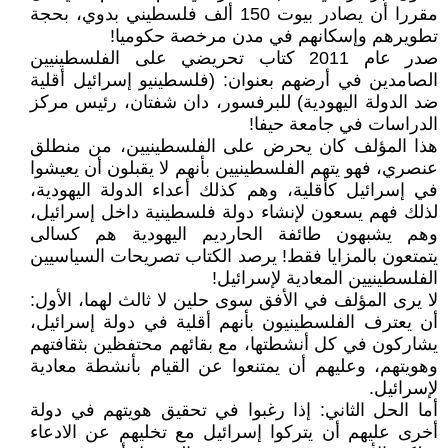
مقررا أن يصادر بيوت 150 ألف فلسطيني بدوي، بحجة
تطويرهم وإسكانهم في مدن مرخصة حكوميا!
صدر عام 2011 كتاب تحريضي على الفلسطينيين
الصامدين في أرضهم بعنوان: (فلسطينيو إسرائيل أقلية
ضد الدولة اليهودية) للبرفسور، دان شفتان، رئيس مركز
الدراسات في جامعة حيفا!
هذا المؤلف كان يحرض على الفلسطينيين، من منطلق
عنصري، فهو يتهم الفلسطينيين بأنهم لا يقبلون أن يعيشوا
في إسرائيل كأقلية، وهم كذلك أعداء الدولة اليهودية،
لذلك فهم يسعون لإنشاء دولة فلسطينية داخل إسرائيل،
وهم يشبهون طائفة الحارديم اليهودية هم كسالى
يتمتعون بالمزايا فقط! يرصد الكتاب تصريحات السياسيين
الفلسطينيين المعادية لإسرائيل!
لا يرى المؤلف في الأفق سوى حلين لا ثالث لهما، الأول:
أن يعترف الفلسطينيون بأنهم أقلية في دولة إسرائيل،
يشاركون في كل أنشطتها، مع بقائهم محتفظين بثقافتهم
وهويتهم، وعليهم أن يمتنعوا عن القيام بأنشطة معادية
لإسرائيل.
أما الحل الثاني: إذا رغبوا في تحقيق هويتهم في دولة
أخرى عليهم أن يتركوا إسرائيل مع تخليهم عن الادعاء