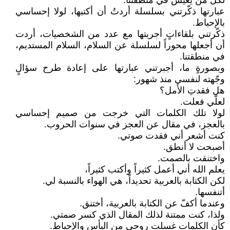
لكل من يعيش في منطقتنا.
عبارتها ذكّرتني بسلسلة أردتُ أن أكتبها، لولا إحساسي
بالإحباط.
ذكّرتني بلقاءاتٍ أجريتها مع عدد من الشخصيات، أردت
أن أجعلها محوراً لسلسلة عن السلام، السلام المستديم،
في منطقتنا.
وبصورةٍ ما، أجبرتني عبارتها على إعادة طرح سؤالٍ
وجّهته لنفسي منذ شهور:
هل فقدتِ الأمل؟
لعلّي فعلت.
لولا تلك الكلمات التي خرجت من صميم إحساسي
بالعجز، في مقال عن العجز في سنوات الحروب.
كنت أشعر أني فقدت صوتي.
أصبحت لا أنطق.
واختنقت بالصمت.
يعلم الله أني أعمل كثيراً وأكتب كثيراً،
لكن الكتابة بالعربية تحديداً، هي الهواء بالنسبة لي.
أتنفسها.
وعندما أكفّ عن الكتابة بالعربية، أختنق.
ولذا، كنت ممتنة لذلك المقال الذي كسر صمتي.
كأن الكلمات غسلت روحي من اليأس والإحباط.