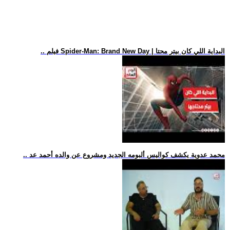
.. فيلم Spider-Man: Brand New Day | البداية اللي كان بيتر محتا
.. محمد عدوية يكشف كواليس ألبومه الجديد ومشروع عن والده أحمد عد