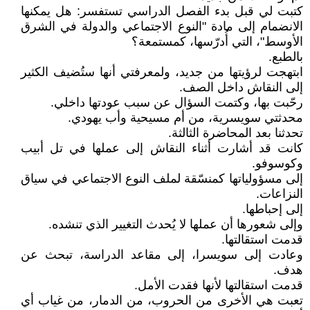
كتبت لي قبل بدء الفصل الدراسي تستفسر: هل يمكنها
الانضمام إلى مادة "النوع الاجتماعي والدولة في الشرق
الأوسط"، التي أُدرّسها، كمستمعة؟
بالطبع.
ابتهجت لرؤيتها من جديد، ولمعرفتي أنها ستُضيف الكثير
إلى النقاش داخل الصف.
رحّبت بها، وكتمت السؤال عن سبب عودتها داخلي.
محدثتي سويسرية، من أم مسيحية وأب يهودي.
تحدثنا بعد المحاضرة الثالثة.
كانت قد أشارت أثناء النقاش إلى عملها في تل أبيب
وكوسوفو.
إلى مسؤولياتها كمنسّقة لملف النوع الاجتماعي في سياق
النزاعات.
إلى إحباطها.
وإلى شعورها أن عملها لا يُحدث التغيير الذي تنشده.
قدمت استقالتها.
وعادت إلى سويسرا، إلى مقاعد الدراسة، تبحث عن
هدف.
قدمت استقالتها لأنها فقدت الأمل.
تعبت هي الأخرى من الحروب، من الدمار، من غياب أي