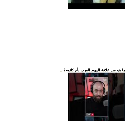
.. ما هو سر علاقة اليهود العرب بأم كلثوم؟