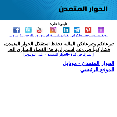
تابعونا على:
بودكاست
بنترست
تيلكرام
لينكدإن
الانستغرام
اليوتيوب
التويتر
الفيسبوك
تبرعاتكم وتبرعاتكن المالية تحفظ استقلال الحوار المتمدن،
فشاركونا في دعم استمرارية هذا الفضاء اليساري الحر
[اشترك في قناة ‫«الحوار المتمدن» على اليوتيوب]
الحوار المتمدن - موبايل
الموقع الرئيسي