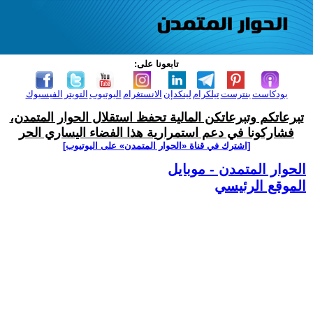
تابعونا على:
بودكاست
بنترست
تيلكرام
لينكدإن
الانستغرام
اليوتيوب
التويتر
الفيسبوك
تبرعاتكم وتبرعاتكن المالية تحفظ استقلال الحوار المتمدن،
فشاركونا في دعم استمرارية هذا الفضاء اليساري الحر
[اشترك في قناة ‫«الحوار المتمدن» على اليوتيوب]
الحوار المتمدن - موبايل
الموقع الرئيسي