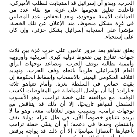
الحرب. ويبدو أن إسرائيل قد استجابت للطلب الأميركي،
فأعلنت تعليق هجومها على غزة، مع بقاء عدد من
العمليات الأمنية موجودة، ويعد انخفاض عدد المصابين
في غزة بشكل ملحوظ، منذ الإعلان عن تلك الخطة،
مؤشراً على استجابة إسرائيل بشكل جزئي، وإن كان
على إستحياء.
يعلق نتنياهو بعد مرور عامين على حرب غزة بين ثلاث
جبهات، تتنازع بين ضغوط دولية كبرى أمريكية وأوروبية
وأممية تطالبه بوقف الحرب، وتصاعد توجهات الرأي
العام الإسرائيلي طردياً باتجاه وقف الحرب، وتهديد
ائتلافه الحكومي اليميني بالانسحاب وإسقاط الحكومة إن
بقيت حماس في السلطة بغزة. وأمام نتنياهو ثلاثة
خيارات: إما أن يواصل المماطلة في المفاوضات لكسب
الوقت، مع موافقته على خطة ترامب، وهو الأسلوب
المفضل لنتنياهو تاريخيًا، إلا أن ذلك قد يتناقض مع
توجهات ترامب، ويتسبب بتوتر لعلاقاته معه، وهو ما لا
يريده نتنياهو خصوصاً الآن، في ظل عزله دولية تقف
واشنطن وحدها في دعمه؛ أو أن يتبنّى خطة ترامب
باعتبارها "انتصارًا سياسيًا"، إلا أن ذلك قد يواجه برفض