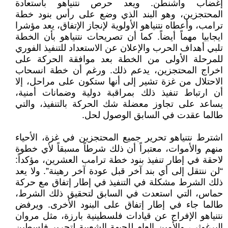
إغضاب واشنطن. ويعد حرص نتنياهو باستعادة
المحتجزين، وهو البند الذي وضع على رأس بنود خطة
ترامب، وأعطاه نتنياهو الأولوية لإنجاز الإتفاق، يعد مؤشرا
ايجابيا مهماً أيضاً. كما أن تصريحات نتنياهو بأن الخطة
تلبي أهداف الحرب والإعلان عن الاستعداد للتنفيذ الفوري
للمرحلة الأولى من الخطة بعد موافقة الحركة على
اخراج المحتجزين، يدعم ذلك. ورغم أن خطة انسحاب
الاحتلال من غزة تشير إلى أنها ستكون على مراحل، إلا
أن ارتباط تنفيذ ذلك بمراقبة دولية وضمانات أمنية،
يساعد على تجاوز معضلة شك الحركة بالتنفيذ، والتي
طالما عقدت في السابق الوصول لحل.
اشترط نتنياهو تحرير جميع المحتجزين في غزة، الأحياء
منهم والأموات، معتبراً أن ذلك شرطاً مسبقاً لأي خطوة
لاحقة في إطار تنفيذ بنود خطة ترامب العشرين، مؤكداً:
“لن ننتقل إلى أي بند آخر قبل عودة آخر رهينة”. ولا يعد
ذلك الشرط مشكلة في التنفيذ في إطار إتفاق مع حركة
حماس، التي استعدت في السابق لتحقيق ذلك الشرط،
طالما جاء في إطار إتفاق على البنود الأخرى. ويرفض
نتنياهو الإفراج عن قيادات فلسطينية بارزة، مثل مروان
البرغوثي، والأمين العام للجبهة الشعبية لتحرير فلسطين