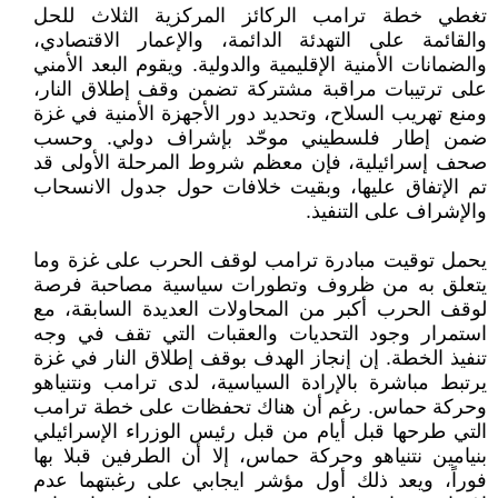
تغطي خطة ترامب الركائز المركزية الثلاث للحل
والقائمة على التهدئة الدائمة، والإعمار الاقتصادي،
والضمانات الأمنية الإقليمية والدولية. ويقوم البعد الأمني
على ترتيبات مراقبة مشتركة تضمن وقف إطلاق النار،
ومنع تهريب السلاح، وتحديد دور الأجهزة الأمنية في غزة
ضمن إطار فلسطيني موحّد بإشراف دولي. وحسب
صحف إسرائيلية، فإن معظم شروط المرحلة الأولى قد
تم الإتفاق عليها، وبقيت خلافات حول جدول الانسحاب
والإشراف على التنفيذ.
يحمل توقيت مبادرة ترامب لوقف الحرب على غزة وما
يتعلق به من ظروف وتطورات سياسية مصاحبة فرصة
لوقف الحرب أكبر من المحاولات العديدة السابقة، مع
استمرار وجود التحديات والعقبات التي تقف في وجه
تنفيذ الخطة. إن إنجاز الهدف بوقف إطلاق النار في غزة
يرتبط مباشرة بالإرادة السياسية، لدى ترامب ونتنياهو
وحركة حماس. رغم أن هناك تحفظات على خطة ترامب
التي طرحها قبل أيام من قبل رئيس الوزراء الإسرائيلي
بنيامين نتنياهو وحركة حماس، إلا أن الطرفين قبلا بها
فوراً، ويعد ذلك أول مؤشر ايجابي على رغبتهما عدم