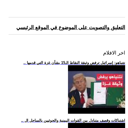
التعليق والتصويت على الموضوع في الموقع الرئيسي
اخر الافلام
.. نتنياهو: إسرائيل ترفض وثيقة النقاط الـ15 بشأن غزة التي قدمها
.. اشتباكات وقصف متبادل بين القوات اليمنية والحوثيين بالساحل ال