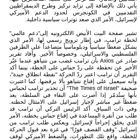
يأتي ذلك بالإضافة إلى تزايد تركيز وطرح الديمقراطيين
التقدميين في الكونجرس لحدود الدعم الأميركي
لإسرائيل، الأمر الذي صعد توترات سياسية داخلية.
تشير صفحة البيت الأبيض الالكترونيه إلى"دعم عالمي"
لخطة ترامب، في إطار ترويج رسمي لها، الأمر الذي
يشكل ضغطاً سياسياً ودبلوماسياً متصاعداً على الطرفين
الفلسطيني والاسرائيلي، وخصوصاً الآخير. وأفاد تقرير
صادر عن Axios بأن ترامب غضب من نتنياهو عندما عبّر
الأخير عن تحفظه على ردّ حماس على الخطة، بينما أكد
التقرير أن ترامب اعتبر ردّ الحركة "نقطة انطلاق جيدة"،
وأنه سيعمل على إقناع نتنياهو بألا يرفضها. كما اعتبرت
صحيفة "The Times of Israel” أن تحذير ترامب لحماس
بأنها ستُدمّر إذا أصرت على البقاء في السلطة، يعد
ضغطاً غير مباشر لإجبار إسرائيل على الامتثال لخطته.
وفي ذات السياق، أكد الرئيس التركي أن ترامب قد
طلب من أنقرة المساعدة في إقناع حماس بخطته، الأمر
الذي يخلق إحراجاً لإسرائيل. ويعكس طلب ترامب من
إسرائيل "وقف القصف فورًا" في غزة بعد قبول الحركة
للخطة، واقع تلك التطورات، والضغط الأميركي لوقف