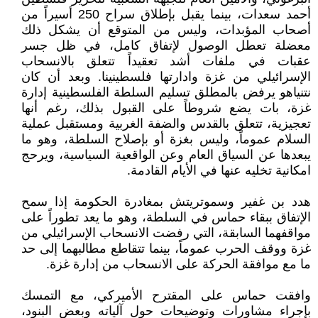
أحمد سعدات، بينما يقبل بإطلاق سراح 250 أسيراً من
أصحاب المؤبدات، وليس من المتوقع أن يشكل ذلك
معضلة تعطل الوصول لإتفاق كامل، في ظل جسر
عقبات في ملفات أشد تعقيداً تتعلق بالانسحاب
الإسرائيلي من غزة وادارتها فلسطينينا. وبعد أن كان
نتنياهو يرفض بالمطلق تسليم السلطة الفلسطينية إدارة
غزة، بات يضع شروطاً على القبول بذلك، رغم أنها
تعجيزية، تتعلق بالقدس والضفة الغربية ومستقبل عملية
السلام عموماً، وليس بغزة أو بإصلاح السلطة، وهو ما
يبعدها عن السياق العام وعن الواقعية السياسية، ويرحج
امكانية تخليه عنها في الأيام القادمة.
هدد بن غفير وسموتريتش بمغادرة الحكومة إذا سمح
الإتفاق ببقاء حماس في السلطة، وهو ما يعد تطوراً على
مواقفهما السابقة، التي رفضت الانسحاب الإسرائيلي من
غزة ووقف الحرب عموماً، بينما تتقاطع مطالبهما إلى حد
ما مع موافقة الحركة على الانسحاب من إدارة غزة.
وافقت حماس على المقترح الأميركي، مع التمسك
بإجراء مشاورات وتوضيحات حول آلياته وبعض البنود،