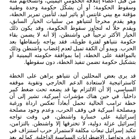
من قبل أعضاء إئتلافه الحكومي اليميني، وانسحابهم منه
وسقوط الحكومة؛ أو أن يشكّل حكومة وحدة وطنية
مؤقتة مع بيني غانتس أو يائير لبيد، لتأمين تمرير الخطة،
وهو يقدم مخرجاً لنتنياهو من سلبيات الخيار السابق،
ويقدم حلاً له لتجاوز سقوط الحكومة، وقد يكون ذلك
الخيار الأكثر ترحيباً في واشنطن، إلا أنه لا يضمن بقاء
حكومة نتنياهو لفترة طويلة، فقد يواجه بإسقاطها بعد
الحرب. ويبدو أن الكفة تميل لعدم إغضاب واشنطن وذلك
بالموافقة على الخطة، إما بموافقة حكومته اليمينية أو
بتشكيل حكومة تضمن تنفيذ الخطة، دون سقوطها.
قد يرى بعض المحللين أن نتنياهو يراهن على الخطة
كاستراتيجية لاستعادة الدعم الخارجي وتقوية موقفه
السياسي، إلا أن الالتزام بها قد يضعه تحت ضغط كبير
داخلياً. في حين هناك مؤشرات أميركية، تشير إلى أن
خطة ترامب الحالية تحمل أبعاداً تعكس ارداة ورغبة
ومصلحة أميركية في وقف الحرب، وعدم وجود مصلحة
إسرائيلية على خسارة واشنطن، في وقت تواجه
إسرائيل عزلة دولية، لا تخترقها إلا واشنطن. بالتزامن،
تتكبد إسرائيل تبعات مكلفة لاستمرار حرب استنزاف في
غزة، وتواصل الاضطرابات السياسية الداخلية. كما لم يعد