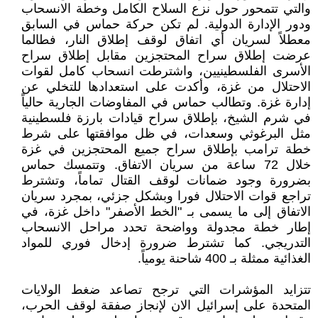
والتي تتمحور حول نزع السلاح الكامل وخطة الانسحاب
ودور الإدارة الدولية. لم تكن حركة حماس في السابق
معطلاً لسريان أي اتفاق لوقف إطلاق النار، فطالما
عرضت إطلاق سراح المحتجزين مقابل إطلاق سراح
الأسرى الفلسطينيين، واشترطت انسحاب كامل لقوات
الاحتلال من غزة، وأكدت على استعدادها للتخلي عن
إدارة غزة. وتطالب حماس في المفاوضات الجارية حالياً
في شرم الشيخ، بإطلاق سراح قيادات بارزة فلسطينية
مثل البرغوثي وسعدات، في ظل موافقتها على شرط
خطة ترامب بإطلاق سراح جميع المحتجزين في غزة
خلال 72 ساعة من سريان الاتفاق. وتتمسك حماس
بضرورة وجود ضمانات لوقف القتال تماماً، وتشترط
تراجع قوات الاحتلال فورا وبشكل جزئي، بمجرد سريان
الاتفاق إلى ما يسمى بـ "الخط الأصفر" داخل غزة، في
إطار خطة مجدولة وواضحة تحدد مراحل الانسحاب
التدريجي. كما تشترط ضرورة إدخال فوري للمواد
الغذائية ممثلة بـ 400 شاحنة يومياً.
تتزايد المؤشرات التي ترجح تصاعد ضغط الولايات
المتحدة على إسرائيل الان لإنجاز صفقة لوقف الحرب،