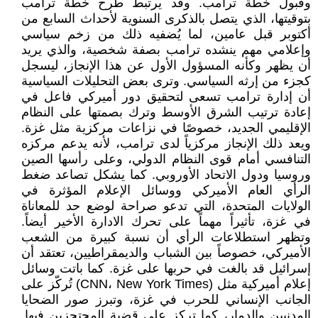
وقبول خطة ترامب. وقد يرتبط طرح خطة ترامب
بتوقيتها، الذي يتصل بالذكرى السنوية لأحداث السابع من
أكتوبر قبل عامين، لما يُضفيه ذلك من زخم سياسي
وإعلامي مهم ينشده ترامب بصفة شخصية، والذي يريد
أن يظهر وكأنه المسؤول الأول عن هذا الإنجاز، ليسجل
كجزء من إرثه السياسي. وترى بعض التحليلات السياسية
أن إدارة ترامب تسعى لتحقيق دور أميركي فاعل في
إعادة ترتيب الشرق الأوسط وترك بصمتها على النظام
الإقليمي الجديد، خصوصًا في نزاعات مركزية مثل غزة.
ويعد ذلك الإنجاز مركزياً لدى ترامب، لأنه يدعم مركزه
التنافسي أمام قوى النظام الدولي، وعلى رأسها الصين
وروسيا ودول الاتحاد الأوروبي. كما يشكل تصاعد ضغط
الرأي العام الأميركي ووسائل الإعلام المؤثرة في
الولايات المتحدة، التي تدعو صراحة لوضع حد للمعاناة
في غزة، تأثيراً مهماً على تحرك الادارة الأخير أيضاً.
وتظهر استطلاعات الرأي أن نسبة كبيرة من الشعب
الأميركي، خصوصاً بين الشباب والديمقراطيين، تعتقد أن
إسرائيل قد بالغت في حربها على غزة. كما باتت وسائل
إعلام أميركية مثل (CNN، New York Times) تُركّز على
الجانب الإنساني للحرب في غزة، وتبرز صور الضحايا
المدنيين والدمار، كما تركز على قضية المحتجزين فيها.