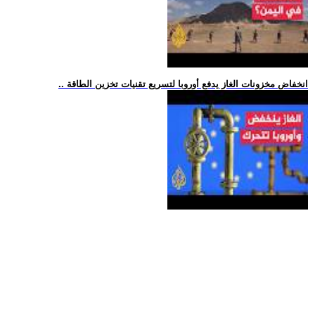
.. انخفاض مخزونات الغاز يدفع أوروبا لتسريع تقنيات تخزين الطاقة