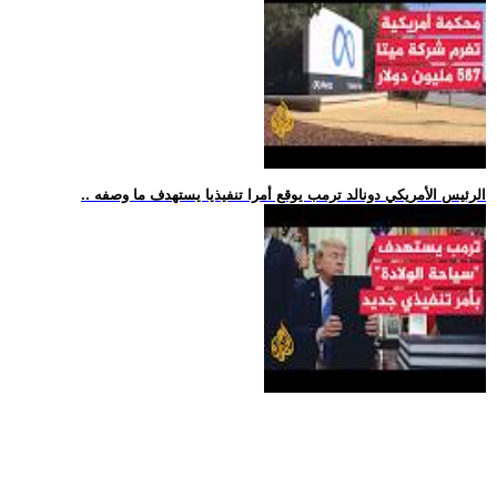
.. الرئيس الأمريكي دونالد ترمب يوقع أمرا تنفيذيا يستهدف ما وصفه