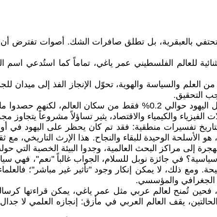
تفي بالعبقرية، بل تطلق صافرات الشك. أصوات تفترض أن العالم
تثنائية للعالم الفلسطيني عمر ياغي، تماماً كما استُدعي اسم
العلم والسياسة والهوية، تحوّل الإنجاز الفذ إلى ميدان للجد
جب التحقيق.
التاريخ تفسيرات منطقية: فقد تم كان يحظر على اليهود في أور
و الأسلحة الوحيدة للبقاء والنجاح. هذا الإرث التاريخي، مع ثق
لهجرة إلى مراكز البحث العالمية، وجدوا البيئة الخصبة التي حو
ية؟ في جائزة نوبل للسلام، الجواب غالباً "نعم"، فهي سياسية 
. ومع ذلك، لا يمكن إنكار وجود "تأثير غير مباشر"؛ فالعلماء
يز الجغرافي والمؤسسي.
داخل، فحين تُمنح لعالم عربي مثل عمر ياغي، يمكن قراءتها ك
 الحالتين، يقف العالم العربي في مأزق: إنجازه العلمي لا جد