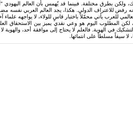
 ولكن بطرق مختلفة. فبينما قد يُهمس بأن العالم اليهودي "أص
ى أنه رفض للاعتراف الدولي. هكذا، يجد العالم العربي نفسه مض
المي للعرب يأتي محمّلاً باختبار قاسٍ للولاء، لا يواجهه علماء آ
ياً، لكن المطلوب اليوم هو وعي نقدي يميز بين الاستحقاق ا
التشكيك في الهوية. فالعلم لا يحتاج إلى موافقة أحد، والهوية ل
ا سيفاً مسلطاً على انتمائها.