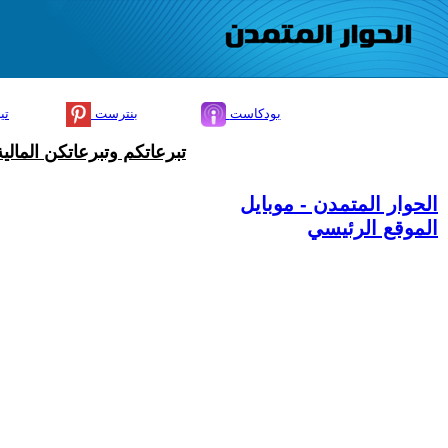
بودكاست
بنترست
تي
تبرعاتكم وتبرعاتكن المال
الحوار المتمدن - موبايل
الموقع الرئيسي