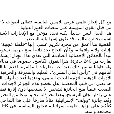
مع كل إنجاز علمي عربي يلامس العالمية، تتعالى أصوات لا تح
من قبل القوى المهيمنة على منصات العلم الدولية.
هذا الجدل ليس جديداً، لكنه تجدد مؤخراً مع الإنجازات الاس
اسمه بجائزة عالمية قد تكون إسرائيلية المصدر.
القضية هنا أعمق من مجرد تكريم علمي؛ إنها "خلطة عجيبة" من 
بإثبات ولائه وانتمائه، وكأن النجاح بحد ذاته أصبح جريمة تستو
يقارب من 240 جائزة). هذا التفوق الكاسح، خصوصاً في مجالات الفيزياء والكيمياء والاقتصاد، يثير تساؤلاً مشروعاً يتجاوز مجرد الصدفة.
ولو حاولنا تفسير ذلك بعيداً عن نظريات المؤامرة، لقدم لنا 
امامهم في "رأس المال البشري"، التعليم والمعرفة والحرفية، ه
الأدوات الذهنية اللازمة للبحث العلمي، وعندما فُتحت أبواب ا
هنا نصل إلى قلب المعضلة: هل تخضع هذه الجوائز لأجندات سياس
الصعب علمياً منح الجائزة لشخص لا يستحقها دون إثارة فضيحة
على رادار لجان الترشيح، وهذا بحد ذاته يخلق نوعاً من التح
وتُعد جائزة "وولف" الإسرائيلية مثالاً صارخاً على هذا الت
كتأكيد على نزاهة علمية اسرائيلية تتجاوز السياسة. في كلتا
مجتمعه وأمته.