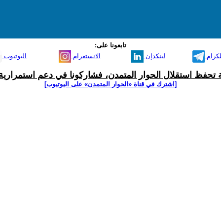
تابعونا على:
لكرام
لينكدإن
الانستغرام
اليوتيوب
ية تحفظ استقلال الحوار المتمدن، فشاركونا في دعم استمرارية 
[اشترك في قناة ‫«الحوار المتمدن» على اليوتيوب]