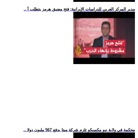
.. مدير المركز العربي للدراسات الإيرانية: فتح مضيق هرمز يتطلب أ
.. محكمة في ولاية نيو مكسيكو تلزم شركة ميتا بدفع 567 مليون دولا