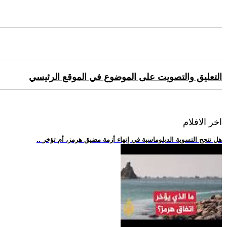
التعليق والتصويت على الموضوع في الموقع الرئيسي
اخر الافلام
.. هل تنجح التسوية الدبلوماسية في إنهاء أزمة مضيق هرمز، أم تؤخر