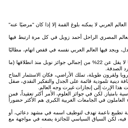
 العربي لا يمكنه بلوغ القمة إلا إذا كان "مرضيًا عنه"
 العالم المصري الراحل أحمد زويل في كل مرة ارتبط فيها
ل، ويجد فيها العالم العربي نفسه في قفص اتهام، مطالبًا
لنبدأ بالحقائق الإحصائية الصادمة التي تغذي هذا الجدل: يشكل اليهود حوالي 0.2% فقط من سكان العالم، لكنهم حصدوا ما لا يقل عن 22% من إجمالي جوائز نوبل منذ انطلاقها (ما
وبا ولقرون طويلة، تملك الأراضي، فكان الاستثمار المتاح
افة دينية تلمودية قائمة على الجدل والتفكير النقدي، صقل
لت هذا الإرث إلى إنجازات غيرت وجه العالم.
بامتياز. لكن في جوائز العلوم، الأمر أكثر تعقيداً، فمن
 العاملون في الجامعات الغربية الكبرى هم الأكثر حضوراً
رسالة تطبيع ناعمة تهدف لتوظيف اسمه في مشهد دعائي، أو
ال فيه، لكن السياق السياسي للجائزة يضعه في مواجهة مع