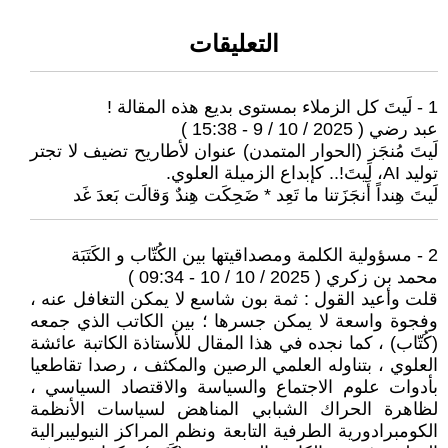
التعليقات
1 - لَيتَ كل الزملاء بمستوى بديع هذه المقالة !
عبد رضي ( 2025 / 10 / 9 - 15:38 )
لَيتَ مُنجَز (الحوار المتمدن) عنوان لأطاريح تضيف لا تجتر
توليد AI، لَيتَ!.. كإبداع الزميلة العلوي.
لَيتَ هِنداً أَنجَزَتنا ما تَعِد * ضَحِكَت هِندٌ وَقالَت بَعدَ غَد
2 - مسؤولية الكلمة ومصداقيتها بين الكُتّاب و الكَتَبَة
محمد بن زكري ( 2025 / 10 / 10 - 09:34 )
قلت وأعيد القول : ثمة بون شاسع لا يمكن التغافل عنه ،
وفجوة واسعة لا يمكن جسرها ؛ بين الكاتب الذي جمعه
(كُتّاب) ، كما نجده في هذا المقال للأستاذة الكاتبة عائشة
العلوي ، بتناوله العلمي الرصين والمكثف ، رصدا تقاطعيا
بأدوات علوم الاجتماع والسياسة والاقتصاد السياسي ،
لظاهرة الحراك الشبابي المناهض لسياسات الأنظمة
الكومبرادورية الطرفية التابعة ونظم المراكز النيوليبرالية