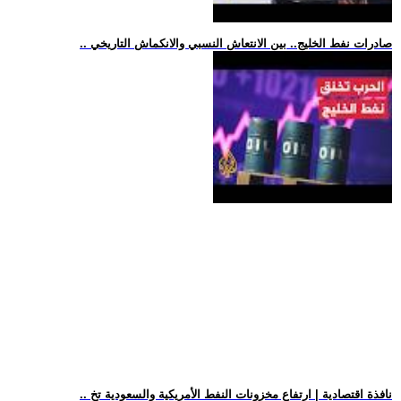
.. صادرات نفط الخليج.. بين الانتعاش النسبي والانكماش التاريخي
.. نافذة اقتصادية | ارتفاع مخزونات النفط الأمريكية والسعودية تخ