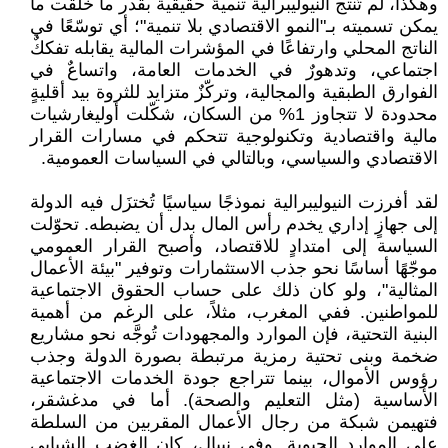
وهكذا، لم تُنتج النيوليبرالية تنميةً حقيقية بقدر ما خلقت ما
يمكن تسميته بـ"النمو الاقتصادي بلا تنمية"؛ أي توسّعًا في
الناتج المحلي وارتفاعًا في المؤشرات المالية يقابله تفككٌ
اجتماعي، وتدهورٌ في الخدمات العامة، واتساعٌ في
الفوارق الطبقية والمجالية، وتركّزٌ متزايد للثروة بيد أقليةٍ
محدودة لا تتجاوز 1% من السكان، شكّلت أوليغارشيات
مالية واقتصادية وتكنولوجية تتحكم في مسارات القرار
الاقتصادي والسياسي، وبالتالي في السياسات العمومية.
لقد أفرزت النيوليبرالية نموذجًا سياسيًا تُختزَل فيه الدولة
إلى جهازٍ إداري يخدم رأس المال بدل أن يضبطه. تحوّلت
السياسة إلى امتدادٍ للاقتصاد، وأصبح القرار العمومي
موجّهًا أساسًا نحو جذب الاستثمارات وتوفير "بيئة الأعمال
المثالية"، ولو كان ذلك على حساب الحقوق الاجتماعية
للمواطنين. ففي المغرب، مثلاً، على الرغم من أهمية
البنية التحتية، فإن الموارد والمجهودات تُوجَّه نحو مشاريع
ضخمة وبنى تحتية رمزية مرتبطة بصورة الدولة وجذب
رؤوس الأموال، بينما تتراجع جودة الخدمات الاجتماعية
الأساسية (مثل التعليم والصحة). أما في مدغشقر،
فتهيمن شبكة من رجال الأعمال المقربين من السلطة
على الموارد الحيوية. وفي نيبال، كان الغضب الشبابي