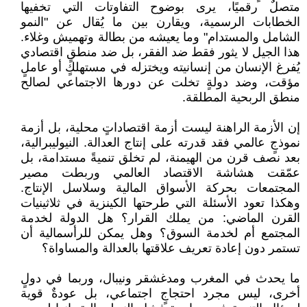
متصلٌ رقميًا، يرى بوضوح التفاوتات التي تخفيها
الخطابات الرسمية، ويقارن بين ما يُقال عن "النمو
الشامل والمستدام" وما يعيشه من بطالة وتهميش وغلاء.
هذا الجيل لا يثور فقط ضد الفقر، بل ضد منطقٍ اقتصادي
يُفرغ الإنسان من إنسانيته ويختزله في مستهلكٍ أو عاملٍ
مؤقت، وضد دولةٍ تخلت عن دورها الاجتماعي لصالح
منطق الربحية المطلقة.
إن الأزمة الراهنة ليست أزمة اقتصاداتٍ محلية، بل أزمة
نموذجٍ عالمي فقد قدرته على إنتاج العدالة. النيوليبرالية،
بعد نصف قرن من الهيمنة، لم تخلق تنميةً مستدامة، بل
عمّقت هشاشة الاقتصاد العالمي وربطت مصير
المجتمعات بحركة الأسواق المالية وسلاسل الإنتاج.
وهكذا تعود الأسئلة التي طرحتها الكينزية في ثلاثينيات
القرن الماضي: من يملك القرار؟ هل الدولة لخدمة
المجتمع أم لخدمة السوق؟ وهل يمكن للرأسمالية أن
تستمر دون إعادة تعريف علاقتها بالعدالة والمساواة؟
ما يحدث في المغرب ومدغشقر ونيبال، وربما في دولٍ
أخرى، ليس مجرد احتجاجٍ اجتماعي، بل عودةٌ قوية