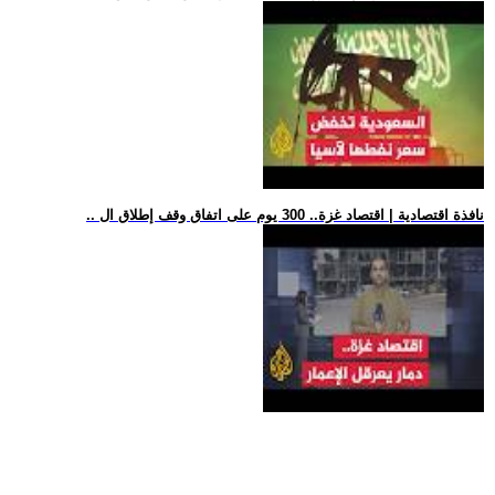
.. نافذة اقتصادية | اقتصاد غزة.. 300 يوم على اتفاق وقف إطلاق ال