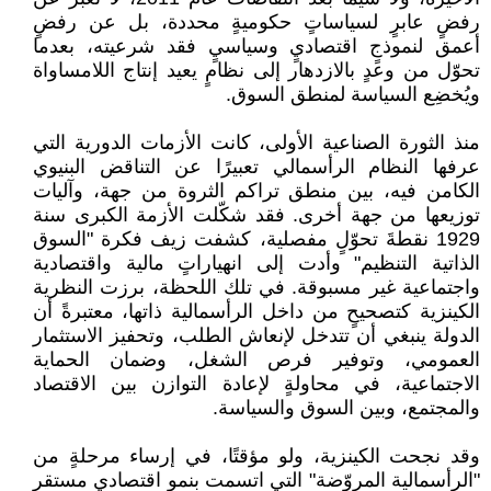
رفضٍ عابرٍ لسياساتٍ حكوميةٍ محددة، بل عن رفضٍ
أعمق لنموذجٍ اقتصاديٍ وسياسيٍ فقد شرعيته، بعدما
تحوّل من وعدٍ بالازدهار إلى نظامٍ يعيد إنتاج اللامساواة
ويُخضِع السياسة لمنطق السوق.
منذ الثورة الصناعية الأولى، كانت الأزمات الدورية التي
عرفها النظام الرأسمالي تعبيرًا عن التناقض البنيوي
الكامن فيه، بين منطق تراكم الثروة من جهة، وآليات
توزيعها من جهة أخرى. فقد شكّلت الأزمة الكبرى سنة
1929 نقطةَ تحوّلٍ مفصلية، كشفت زيف فكرة "السوق
الذاتية التنظيم" وأدت إلى انهياراتٍ مالية واقتصادية
واجتماعية غير مسبوقة. في تلك اللحظة، برزت النظرية
الكينزية كتصحيحٍ من داخل الرأسمالية ذاتها، معتبرةً أن
الدولة ينبغي أن تتدخل لإنعاش الطلب، وتحفيز الاستثمار
العمومي، وتوفير فرص الشغل، وضمان الحماية
الاجتماعية، في محاولةٍ لإعادة التوازن بين الاقتصاد
والمجتمع، وبين السوق والسياسة.
وقد نجحت الكينزية، ولو مؤقتًا، في إرساء مرحلةٍ من
"الرأسمالية المروّضة" التي اتسمت بنموٍ اقتصادي مستقر