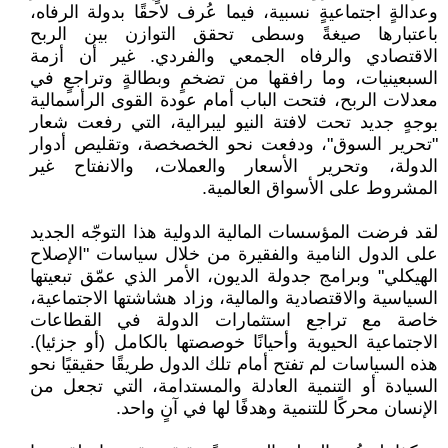
وعدالةٍ اجتماعيةٍ نسبية، فيما عُرف لاحقًا بدولة الرفاه،
باعتبارها صيغةً وسطى تحقق التوازن بين الربح
الاقتصادي والرفاه الجمعي والفردي. غير أن أزمة
السبعينيات، وما رافقها من تضخمٍ وبطالةٍ وتراجعٍ في
معدلات الربح، فتحت الباب أمام عودة القوى الرأسمالية
بوجهٍ جديد تحت لافتة النيو ليبرالية، التي رفعت شعار
"تحرير السوق"، ودفعت نحو الخصخصة، وتقليص أدوار
الدولة، وتحرير الأسعار والعملات، والانفتاح غير
المشروط على الأسواق العالمية.
لقد فرضت المؤسسات المالية الدولية هذا التوجّه الجديد
على الدول النامية والفقيرة من خلال سياسات "الإصلاح
الهيكلي" وبرامج جدولة الديون، الأمر الذي عمّق تبعيتها
السياسية والاقتصادية والمالية، وزاد هشاشتها الاجتماعية،
خاصة مع تراجع استثمارات الدولة في القطاعات
الاجتماعية الحيوية وأحيانًا خوصصتها بالكامل (أو جزئيا).
هذه السياسات لم تفتح أمام تلك الدول طريقًا حقيقيًا نحو
السيادة أو التنمية العادلة والمستدامة، التي تجعل من
الإنسان محركًا للتنمية وهدفًا لها في آنٍ واحد.