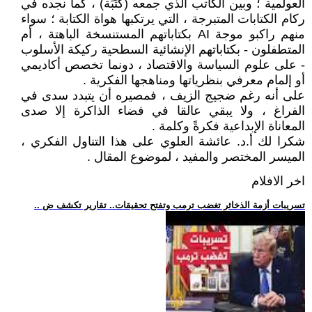
العولمية ؛ وبين الكاتب الذي جمعه (كَتَبَة) ، كما نجده في
ركام الكتابات المتبرجة ، التي يرتكبها هواة الكتابة ؛ سواء
منهم راكبو موجة AI بكتاباتهم المستنسخة الباهتة ، أم
المتطفلون - بكتاباتهم الإنشائية السطحية ركيكة الأسلوب
- على علوم السياسة والاقتصاد ، دونما تخصص أكاديمي
أو إلمام معرفي بنظرياتها ومناهجها الفكرية .
على أنه رغم ضجيج الزيف ، فمصيره أن يتبدد سدى في
الفراغ ، ولا يبقي عالقا في فضاء الذاكرة إلا صدى
المعاناة الإبداعية فكرةً وكلمة .
شكرا لك أ.د. عائشة العلوي على هذا التناول الفكري ،
الميسر المختصر والمفيد ، لموضوع المقال .
اخر الافلام
.. تسريبات أزمة الذخائر تغضب ترمب وتفتح تحقيقات.. تقارير تكشف ض