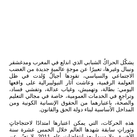
يشكّل الحراكُ الشبابي الذي اندلع في المغرب ومدغشقر
ونيبال وغيرها، تعبيرًا عن موجةٍ عالميةٍ جديدة من الغضب
الاجتماعي والسياسي، تقودها أجيالٌ وُلدت في ظل
العولمة الرقمية، وعاشت آثار النيوليبرالية على واقعها
اليومي: بطالة، وتهميش، وغياب عدالة، وتفشي فساد،
وتراجعٍ في الخدمات العمومية، خاصة في مجالي التعليم
والصحة، باعتبارهما من الحقوق الإنسانية الكونية ومن
المداخل الأساسية لبناء دولة الحق والقانون.
هذه الحركات، التي يمكن اعتبارها امتدادًا لاحتجاجاتٍ
وثوراتٍ سابقة شهدها العالم خلال الخمس عشرة سنة
الأخيرة، ولا سيما بعد انتفاضات عام 2011، لا تعبّر عن