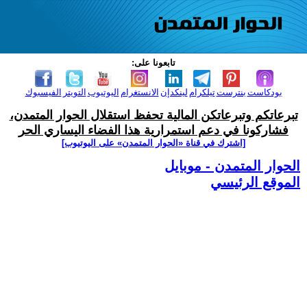
تابعونا على:
بودكاست
بنترست
تيلكرام
لينكدإن
الانستغرام
اليوتيوب
التويتر
الفيسبوك
تبرعاتكم وتبرعاتكن المالية تحفظ استقلال الحوار المتمدن،
فشاركونا في دعم استمرارية هذا الفضاء اليساري الحر
[اشترك في قناة ‫«الحوار المتمدن» على اليوتيوب]
الحوار المتمدن - موبايل
الموقع الرئيسي