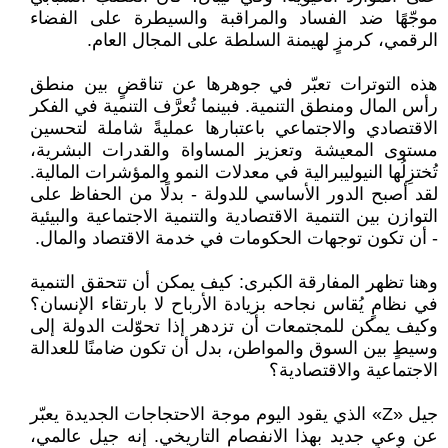
موجّهًا ضد الفساد والمراقبة والسيطرة على الفضاء
الرقمي، كرمزٍ لهيمنة السلطة على المجال العام.
هذه التوترات تعبّر في جوهرها عن تناقضٍ بين منطق
رأس المال ومنطق التنمية. فبينما تُعرَّف التنمية في الفكر
الاقتصادي والاجتماعي باعتبارها عمليةً شاملة لتحسين
مستوى المعيشة وتعزيز المساواة والقدرات البشرية،
تُختزِلُها النيوليبرالية في معدلات النمو والمؤشرات المالية.
لقد أصبح الدور الأساسي للدولة - بدلًا من الحفاظ على
التوازن بين التنمية الاقتصادية والتنمية الاجتماعية والبيئية
- أن تكون توجهات الحكومات في خدمة الاقتصاد والمال.
وهنا تظهر المفارقة الكبرى: كيف يمكن أن تتحقق التنمية
في نظامٍ يُقاس نجاحه بزيادة الأرباح لا بارتقاء الإنسان؟
وكيف يمكن للمجتمعات أن تزدهر إذا تحوّلت الدولة إلى
وسيطٍ بين السوق والمواطن، بدل أن تكون ضامنًا للعدالة
الاجتماعية والاقتصادية؟
جيل «Z» الذي يقود اليوم موجة الاحتجاجات الجديدة يعبّر
عن وعيٍ جديد بهذا الانفصام التاريخي. إنه جيل عالمي،