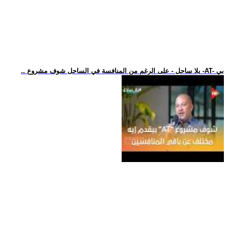
.. يلا ساحل - على الرغم من المنافسة في الساحل شوف مشروع -AT- بي