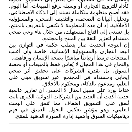
كأداة للترويج التجاري أو وسيلة لرفع المبيعات، أما اليوم،
فقد أصبح منظومة متكاملة تستند إلى الذكاء الاصطناعي،
وتحليل البيانات الضخمة، والتثقيف الصحي، والمسؤولية
الأخلاقية، إذ أن هذه المنظومة لا تكتفي بالتعريف بالمنتج،
بل تسعى إلى اقناع المستهلك، من خلال بناء وعي صحي
مستدام لتعزيز الثقة بين المنتج والمجتمع.
إن التوجه الحديث صار يتطلب حكمة في التوازن بين
البعد التجاري والمسؤولية الإنسانية، خاصة وأن أغلب
المنتجات ترتبط ارتباطًا مباشرًا بصحة الإنسان ورفاهيته.
والنجاح في هذا المجال لا يُقاس فقط بالمبيعات أو بحصة
السوق، بل بقدرة الشركات على تحقيق أثر صحي
إيجابي ومستدام في المجتمع، عبر تسويق مبني على
العلم، ومدعوم بالذكاء، ومحكوم بالأخلاق.
ختاما نورد على سبيل المثال لا الحسر، ان تقارير عالمية
حديثة أكدت أن العديد من الشركات الدوائية الكبرى باتت
تُنفق على التسويق اضعاف مما تُنفق على البحث
العلمي، وهو مؤشر يعكس التحول العميق في فهم
ديناميكيات السوق وأهمية إدارة الصورة الذهنية للمنتج.