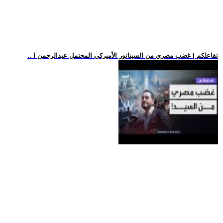
.. تفاعلكم | غضب مصري من السيناتور الأميركي المحتمل عبدالرحمن ا