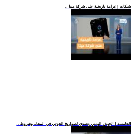
.. شبكات | غرامة تاريخية على شركة ميتا
.. الخامسة | الجيش اليمني يتصدى لصواريخ الحوثي في المخا.. وشروط