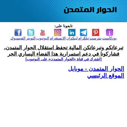
تابعونا على:
بودكاست
بنترست
تيلكرام
لينكدإن
الانستغرام
اليوتيوب
التويتر
الفيسبوك
تبرعاتكم وتبرعاتكن المالية تحفظ استقلال الحوار المتمدن،
فشاركونا في دعم استمرارية هذا الفضاء اليساري الحر
[اشترك في قناة ‫«الحوار المتمدن» على اليوتيوب]
الحوار المتمدن - موبايل
الموقع الرئيسي