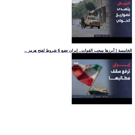
.. الخامسة | أبرزها سحب القوات.. إيران تضع 6 شروط لفتح هرمز