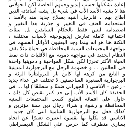
إعادة تشكيلها حسب إيديولوجيتهم الخاصة لكن الجولاني
هنا لا يشبه الأسد الأب في شيء بل يشبه أساتذته الذين
أطاح بهم ، فالرجل أشبه بصلاح جديد منه بالأسد ،
استخدامه العنف في التغيير و جذرية هذا التغيير و
اصطدامه ليس فقط بالحكام السابقين بل ببيئات
اجتماعية كاملة تعارض إيديولوجيته لأسباب مختلفة ،
النكتة هنا هو انه بينما وجد البعثيون الأوائل أنفسهم في
مواجهة المجتمعات السنية المحافظة في حماة مثلًا يقف
النظام الجديد في مواجهة دموية مع الأقليات ذات نمط
الحياة الأكثر تحررًا لكن شكل المواجهة و دمويتها واحدة
في الحالتين … و خصومة الرجل مع البرجوازية المدينية
و النابع من كرهه لها كابن بار للبروليتاريا الرثة و
البرجوازية الصغيرة الساخطتين لا تختلف عن عداء جديد
- زعين - الاتاسي ( الحوراني ضمنًا و منطلقًا ) لها … في
الحقيقة كان الأسد الأب إلى حد كبير نقيض كل ذلك ،
حاول على انتمائه العلوي كسب المجتمعات السنية
المحافظة و رشوة و شراء رجال دين سنة مؤثرين و
كذلك فعل مع البرجوازية الشامية التي كان جديد -
الاتاسي قد نكلوا بها بقسوة اعتبرت تعبيرًا عن اتجاه
يساري متطرف كما حرص على الشكل الديمقراطي