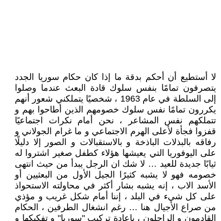
لا أستطيع أن أحكم بدقة ما إذا كان حكام سوريا الجدد
يتصرفون تمامًا بنفس سلوك قادة البعث عندما وصلوا
إلى السلطة في عام 1963 ، شخصيًا يتملكني شعور أنهم
يكررون تمامًا نفس سلوك خصومهم الذين أطاحوا بهم و
تتملكهم نفس المشاعر ، نحن أمام نكرات اجتماعيًا
قفزوا فجأة لأعلى الهرم الاجتماعي و ما غرام الجولاني و
رفاقه بالبذلات الباذخة و بالاستقبالات و الصور إلا دليلًا
على اليوفوريا التي يعيشها هؤلاء كطفل صغير اشتروا له
ثيابًا جديدة للعيد … لا شك ان الرجل يبدأ من حيث انتهى
خصومه فهو لا يشبه كثيرًا الجيل الأول من البعثيين أو
الأسد الاب ، إنه يشبه بشار أكثر في محاولته الاستحواذ
على كل شيء في البلد ، إننا أمام شكل غريب و مؤذي
من صراع الأجيال هنا … رغم انشغال الطرفين ، الحكام
القادمون و الراحلون ، بإعادة تركيب "سوريا" و تفكيكها و