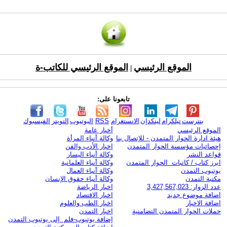
الموقع الرئيسي
الموقع الرئيسي للكاتب-ة
|
تابعونا على:
بنترست
تيلكرام
لينكدإن
الانستغرام
RSS
اليوتيوب
التويتر
الفيسبوك
الموقع الرئيسي
أخبار عامة
هيئة ادارة الحوار المتمدن - للإتصال بنا
وكالة أنباء المرأة
إحصائيات مؤسسة الحوار المتمدن
اخبار الأدب والفن
قواعد النشر
وكالة أنباء اليسار
ابرز كتاب / كاتبات الحوار المتمدن
وكالة أنباء العلمانية
يوتيوب التمدن
وكالة أنباء العمال
مكتبة التمدن
وكالة أنباء حقوق الإنسان
عدد الزوار: 3,427,567,023
اخبار الرياضة
اضافة موضوع جديد
اخبار الاقتصاد
اضافة الاخبار
اخبار الطب والعلوم
حملات الحوار المتمدن التضامنية
اخبار التمدن
إضافة يوتيوب-فلم إلى يوتيوب التمدن