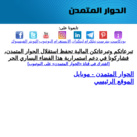
تابعونا على:
بودكاست
بنترست
تيلكرام
لينكدإن
الانستغرام
اليوتيوب
التويتر
الفيسبوك
تبرعاتكم وتبرعاتكن المالية تحفظ استقلال الحوار المتمدن،
فشاركونا في دعم استمرارية هذا الفضاء اليساري الحر
[اشترك في قناة ‫«الحوار المتمدن» على اليوتيوب]
الحوار المتمدن - موبايل
الموقع الرئيسي