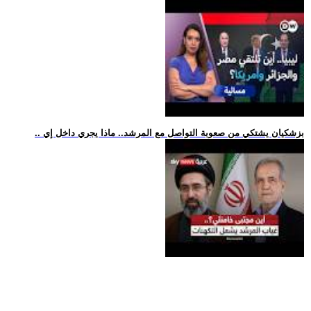
.. بزشكيان يشتكي من صعوبة التواصل مع المرشد.. ماذا يجري داخل إي