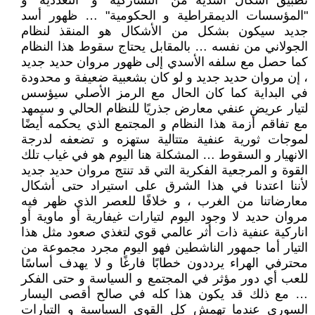
تطبيق أشكال أسدية من "التشاركية" و "التعددية" و
"المؤسسات الديمقراطية و الحكومية" … ظهور أسد
جديد سيكون بشكل من الأشكال هو المنقذ لنظام
الجولاني من نفسه … بالمقابل يحتاج سقوط هذا النظام
كما حصل مع سلفه الأسدي إلى ظهور مروان حديد جديد
، إن مروان حديد جديد و لو كان بشعبية ضعيفة و محدودة
في البداية كما كان الحال مع الرمز الأصلي سيؤسس
لتيار عريض عنفي معارض جذريًا للنظام الحالي و سيمهد
مع تفاقم أزمة هذا النظام و المجتمع الذي يحكمه أيضًا
لموجات ثورية عنفية متتالية ستهزه و تضعفه لدرجة
الانهيار و السقوط … المشكلة هنا اليوم هو في غياب تلك
القوة و المرجعية الفكرية التي قد تنتج مروان حديد جديد
لأننا اعتدنا في هذا الشرق على استيراد حتى أشكال
معارضاتنا من الغرب ، و خلافًا للعصر الذي ظهر فيه
مروان حديد لا وجود اليوم لتيارات غيفارية أو ماوية أو
اناركية عنفية ذات أثر عالمي قوي لتغذي صعود مثل هذا
التيار أما جمهور الناشطين فهو اليوم مجرد مجموعة من
محترفي الهراء يرددون خطابًا فارغًا و لا يهدف أساسًا
للعب أي دور مؤثر في المجتمع و السياسة و حتى الفكر
… مع ذلك قد يكون هذا كله في صالح أقصى اليسار
السوري عندما تهمش كل القوى السياسية و التيارات