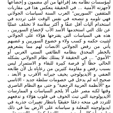
لمؤسسات نظامه بعد إفراغها من أي مضمون و إخضاعها
لأجهزته الأمنية … في الحقيقة ينعكس هذا في مقاربات
المثقفين "السوريين" العرب السنة لسياسات الجولاني
فهي تلومه و تنصحه في نفس الوقت على تردده في
استخدام آليات أقل عنفًا و أكثر سلاسة لا تختلف عمليًا
عن تلك التي استخدمها الأسد الأب لإخضاع السوريين ،
هذه هي السياسات التي يقترحها هؤلاء على الجولاني
لتثبيت حكمه و كسب ولاء و خضوع السوريين و غضبهم
يأتي من رفض الجولاني الانصات لهم مما يشعرهم
بالخطر المحدق بنظامه الطائفي السني العربي أو
"الأموي" … في الحقيقة لا يمتلك نظام الجولاني بشكله
الحالي حظًا أو فرصة كبيرة للبقاء و الاستمرار ليس
بسبب رفض و مقاومة كثيرين من رعاياه بل لأن طابعه
العنفي و الايديولوجي يخيف جيرانه الأقرب و الأبعد ،
صحيح انه لم يدخل في خصومات سلطة جديد - الاتاسي
مع "الأنظمة العربية الرجعية" و حتى مع النظام الناصري
وقتها لكنه مصر على ألا يلجم السياسات و الممارسات
الايديولوجية التي تبث الخوف في قلوب هؤلاء و تدفعهم
للتردد في منحه دعمًا حقيقيًا بانتظار تغييرات جذرية في
ايديولوجيته المعلنة و سياساته على الأرض بما في ذلك