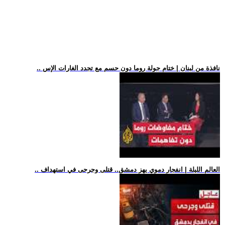
.. نافذة من لبنان | ختام جولة روما دون حسم مع تجدد الغارات الإس
.. العالم الليلة | انفجار دموي يهز دمشق.. قتلى وجرحى في استهداف