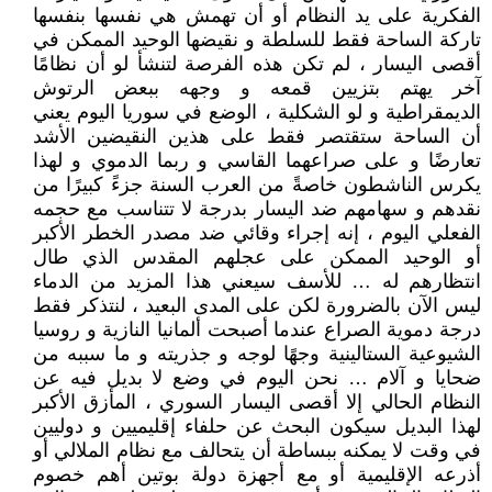
الفكرية على يد النظام أو أن تهمش هي نفسها بنفسها
تاركة الساحة فقط للسلطة و نقيضها الوحيد الممكن في
أقصى اليسار ، لم تكن هذه الفرصة لتنشأ لو أن نظامًا
آخر يهتم بتزيين قمعه و وجهه ببعض الرتوش
الديمقراطية و لو الشكلية ، الوضع في سوريا اليوم يعني
أن الساحة ستقتصر فقط على هذين النقيضين الأشد
تعارضًا و على صراعهما القاسي و ربما الدموي و لهذا
يكرس الناشطون خاصةً من العرب السنة جزءً كبيرًا من
نقدهم و سهامهم ضد اليسار بدرجة لا تتناسب مع حجمه
الفعلي اليوم ، إنه إجراء وقائي ضد مصدر الخطر الأكبر
أو الوحيد الممكن على عجلهم المقدس الذي طال
انتظارهم له … للأسف سيعني هذا المزيد من الدماء
ليس الآن بالضرورة لكن على المدى البعيد ، لنتذكر فقط
درجة دموية الصراع عندما أصبحت ألمانيا النازية و روسيا
الشيوعية الستالينية وجهًا لوجه و جذريته و ما سببه من
ضحايا و آلام … نحن اليوم في وضع لا بديل فيه عن
النظام الحالي إلا أقصى اليسار السوري ، المأزق الأكبر
لهذا البديل سيكون البحث عن حلفاء إقليميين و دوليين
في وقت لا يمكنه ببساطة أن يتحالف مع نظام الملالي أو
أذرعه الإقليمية أو مع أجهزة دولة بوتين أهم خصوم