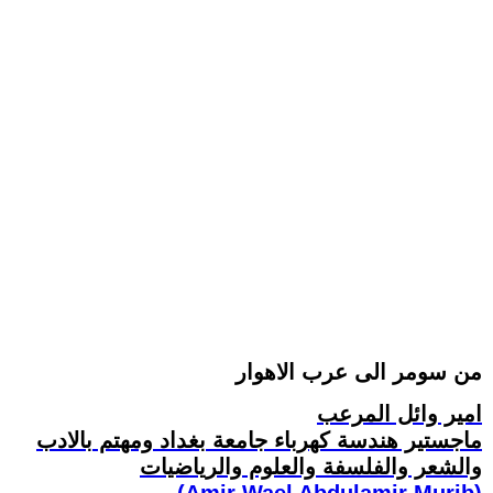
من سومر الى عرب الاهوار
امير وائل المرعب
ماجستير هندسة كهرباء جامعة بغداد ومهتم بالادب
والشعر والفلسفة والعلوم والرياضيات
(Amir Wael Abdulamir Murib)