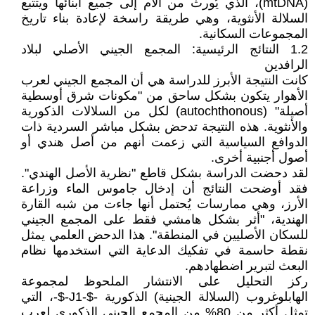
(mtDNA)، الذي يُورث من الأم إلى جميع أبنائها ويتتبع
السلالة الأنثوية، وهي طريقة راسخة لإعادة بناء تاريخ
المجموعات السكانية.
1.2 النتائج الرئيسية: المجمع الجيني الأصلي لبلاد
الرافدين
كانت النتيجة الأبرز للدراسة هي أن المجمع الجيني لعرب
الأهوار يتكون بشكل ساحق من "مكونات شرق أوسطية
أصيلة" (autochthonous) لكل من السلالات الذكورية
والأنثوية. هذه النتيجة تدحض بشكل مباشر السردية ذات
الدوافع السياسية التي زعمت أنهم من أصل هندي أو
أصول أجنبية أخرى.
لقد دحضت الدراسة بشكل قاطع "نظرية الأصل الهندي".
فقد أوضحت النتائج أن إدخال جاموس الماء وزراعة
الأرز، وهي ممارسات يُحتمل أنها جاءت من شبه القارة
الهندية، "أثر بشكل هامشي فقط على المجمع الجيني
للسكان الأصليين في المنطقة". هذا الدحض العلمي يمثل
نقطة حاسمة في تفكيك الدعاية التي استخدمها نظام
البعث لتبرير اضطهادهم.
ركز التحليل على الانتشار الملحوظ لمجموعة
الهابلوغروب (السلالة الجينية) الذكورية -$-J1-$-، التي
تمثل أكثر من 80% من المجمع الجيني الذكوري لعرب