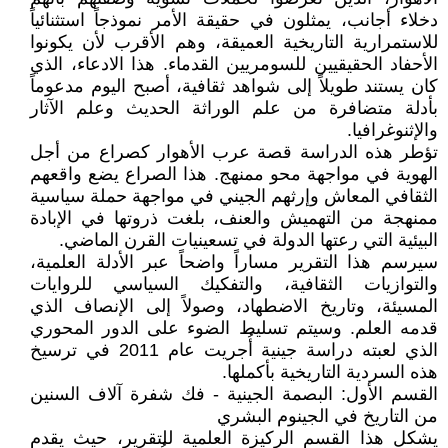
دخلاء أجانب، يمثلون في حقيقة الأمر نموذجاً استثنائياً
للاستمرارية التاريخية العميقة، وهم الأقرب لأن يكونوا
الأحفاد الحقيقيين للسومريين القدماء. هذا الادعاء، الذي
كان يستند طويلاً إلى شواهد ثقافية، أصبح اليوم مدعوماً
بأدلة متضافرة من علم الوراثة الحديث وعلم الآثار
والإثنوغرافيا.
تؤطر هذه الدراسة قصة عرب الأهوار كصراع من أجل
الهوية في مواجهة محو ممنهج. هذا الصراع يضع واقعهم
الثقافي المعاش وإرثهم الجيني في مواجهة حملة سياسية
ممنهجة من التهميش والعنف، بلغت ذروتها في الإبادة
البيئية التي رعتها الدولة في تسعينيات القرن الماضي.
سيرسم هذا التقرير مساراً واضحاً عبر الأدلة العلمية،
والتوازيات الثقافية، والتفكيك السياسي للروايات
المسيئة، وتاريخ الاضطهاد، وصولاً إلى الإنصاف الذي
قدمه العلم. وسيتم تسليط الضوء على الدور المحوري
الذي لعبته دراسة جينية أُجريت عام 2011 في ترسيخ
هذه السردية التاريخية بأكملها.
القسم الأول: البصمة الجينية - فك شفرة آلاف السنين
من التاريخ في الجينوم البشري
يشكل هذا القسم الركيزة العلمية للتقرير، حيث يقدم