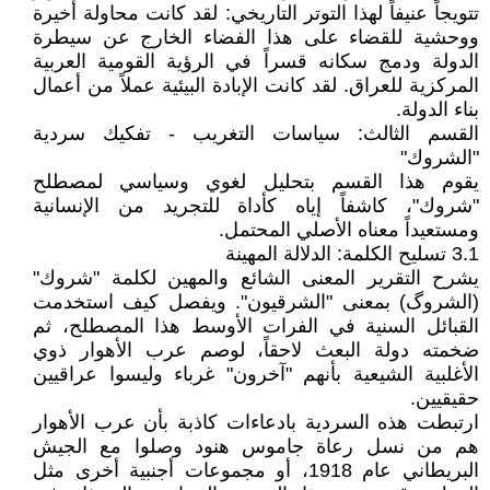
تتويجاً عنيفاً لهذا التوتر التاريخي: لقد كانت محاولة أخيرة
ووحشية للقضاء على هذا الفضاء الخارج عن سيطرة
الدولة ودمج سكانه قسراً في الرؤية القومية العربية
المركزية للعراق. لقد كانت الإبادة البيئية عملاً من أعمال
بناء الدولة.
القسم الثالث: سياسات التغريب - تفكيك سردية
"الشروك"
يقوم هذا القسم بتحليل لغوي وسياسي لمصطلح
"شروك"، كاشفاً إياه كأداة للتجريد من الإنسانية
ومستعيداً معناه الأصلي المحتمل.
3.1 تسليح الكلمة: الدلالة المهينة
يشرح التقرير المعنى الشائع والمهين لكلمة "شروك"
(الشروگ) بمعنى "الشرقيون". ويفصل كيف استخدمت
القبائل السنية في الفرات الأوسط هذا المصطلح، ثم
ضخمته دولة البعث لاحقاً، لوصم عرب الأهوار ذوي
الأغلبية الشيعية بأنهم "آخرون" غرباء وليسوا عراقيين
حقيقيين.
ارتبطت هذه السردية بادعاءات كاذبة بأن عرب الأهوار
هم من نسل رعاة جاموس هنود وصلوا مع الجيش
البريطاني عام 1918، أو مجموعات أجنبية أخرى مثل