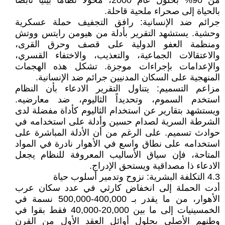
من 90% بحلول عام 2000، محولاً نظاماً بيئياً نابضاً
بالحياة إلى صحراء ملحية قاحلة.
جرائم ضد الإنسانية: رافق التجفيف حملة عسكرية
وحشية. يستشهد التقرير بأدلة من هيومن رايتس ووتش
ومنظمة العفو الدولية على قصف وحرق القرى،
والاعتقالات الجماعية، والتعذيب، والاختفاء القسري،
والإعدامات بإجراءات موجزة. تشكل هذه الهجمات
المنهجية على السكان المدنيين جرائم ضد الإنسانية.
مزاعم التسميم: يتناول التقرير الادعاء بأن النظام
استخدم السموم، وتحديداً الثاليوم، ضد معارضيه.
ويستشهد بتقارير عن استخدام الثاليوم كأداة مفضلة لدى
الشرطة السرية لصدام حسين وأدلة على استخدامه في
حوادث تسميم. على الرغم من أن الأدلة المباشرة على
استخدامه على نطاق واسع في الأهوار نادرة في المواد
المتاحة، فإن سياق الأساليب المعروفة للنظام يجعل
الادعاء ذا مصداقية ويستحق الإدراج.
4.3 التكلفة البشرية: نزوح وتدمير أسلوب حياة
أدت الحملة إلى انخفاض كارثي في عدد سكان عرب
الأهوار، من ما يقدر بـ 400,000-500,000 نسمة في
الخمسينيات إلى ما بين 20,000-40,000 فقط بقوا في
وطنهم الأصلي بحلول أوائل العقد الأول من القرن