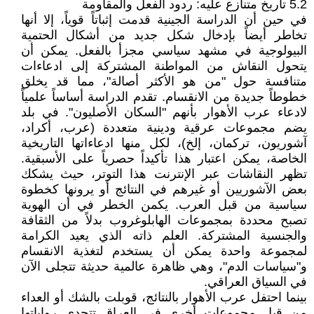
5.2 تاريخ متنازع عليه: ردود الفعل والمقاومة
في حين أن الدراسة الجينية قدمت إثباتاً قوياً، إلا أنها
تخاطر أيضاً بإدخال شكل جديد من أشكال الحتمية
البيولوجية في مشهد سياسي مجزأ بالفعل. يمكن أن
يتحول النقاش من المواطنة المشتركة إلى ادعاءات
متنافسة حول "من هو الأكثر أصالة"، مما قد يخلق
خطوطاً جديدة من الانقسام. تقدم الدراسة أساساً علمياً
لادعاء عرب الأهوار بأنهم "السكان الأصليون". في بلد
يضم مجموعات عرقية ودينية متعددة (عرب، أكراد،
آشوريون، تركمان، إلخ)، لكل منها ادعاءاتها التاريخية
الخاصة، يمكن اعتبار هذا تأكيداً حصرياً على الأسبقية.
تظهر النقاشات عبر الإنترنت هذا التوتر، حيث يشكك
بعض الآشوريين أو غيرهم في النتائج أو يرونها كخطوة
سياسية من قبل العرب. يكمن الخطر في أن الهوية
تصبح محددة بمجموعات الهابلوغروب بدلاً من الثقافة
والجنسية المشتركة. العلم ذاته الذي يعيد الكرامة
لمجموعة واحدة يمكن أن يستخدم لتغذية الانقسام
و"سياسات الدم"، وهي ظاهرة عالمية حديثة تتجلى الآن
في السياق العراقي.
بينما احتفل عرب الأهوار بالنتائج، قوبلت بالشك أو العداء
من قبل مجموعات أخرى في العراق تتحدى رواياتها