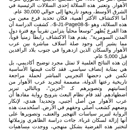
الأهوار. وتعتبر هذه السلالة إحدى السلالات الرئيسية في
الشرق الأوسط، ويعود تاريخها إلى حوالي 30,000 عام.
أما الاكتشاف الأكثر أهمية، فكان تحديد فرع معين من
هذه السلالة، وهو -$-J1-Page08-$-. كشفت الدراسة أن
هذا الفرع يُظهر "توسعاً محلياً يتزامن تقريباً مع فترة دول
المدن السومرية". يقدم هذا الاكتشاف رابطاً زمنياً قوياً،
مما يشير إلى وجود صلة أسلاف مباشرة بين عرب
الأهوار والسكان الذين ازدهروا في جنوب بلاد الرافدين
قبل 5,000 عام.
إن هذه النتائج العلمية لا تمثل مجرد توضيح أكاديمي، بل
هي بمثابة إنصاف سياسي. فقد كانت قيمتها الأساسية
تكمن في دحضها التجريبي المباشر لحملة مراجعة
تاريخية رعتها الدولة، مصممة لتجريد عرب الأهوار من
إنسانيتهم وتصويرهم كـ "آخرين"، وبالتالي تبرير
اضطهادهم. لقد قام نظام البعث بترويج رواية مفادها أن
عرب الأهوار من أصل أجنبي، وتحديداً هندي، لإنكار
وضعهم كشعب أصلي وحقهم في الأرض. استُخدمت هذه
الرواية لتبرير سياسات التهجير والعنف، وتصويرها على
أنها إزالة لسكان غرباء. جاءت دراسة الظاهري وزملائها
لتختبر هذه الفرضية بشكل منهجي، ووجدت مساهمات