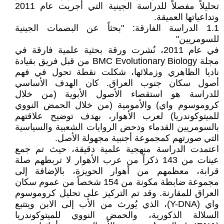
تحليلاً مفصلاً للدراسة الجينية التي أُجريت عام 2011
وتداعياتها العميقة.
1.1 الدراسة الفارقة: "بحثاً عن البصمات الجينية
للسومريين"
في عام 2011، نُشرت ورقة بحثية علمية فارقة في
مجلة BMC Evolutionary Biology من قبل فريق بقيادة
ناديا الظاهري وزملائها، شكلت نقطة تحول في فهم
أصول سكان جنوب العراق. كان الهدف الأساسي
للدراسة هو استقصاء الأصول الأبوية (من خلال
كروموسوم واي) والأمومية (من خلال الحمض النووي
للميتوكوندريا) لعرب الأهوار، بهدف توضيح علاقتهم
بالسومريين القدماء ودحض الروايات الشعبية والسياسية
التي صورتهم كمجموعة أجنبية مجهولة الأصل.
اعتمدت الدراسة منهجية علمية دقيقة، حيث تم جمع
عينات من 143 ذكراً من عرب الأهوار لا تربطهم صلة
قرابة، معظمهم من أهوار الحويزة، بالإضافة إلى
مجموعة ضابطة مكونة من 154 شخصاً من عموم سكان
العراق للمقارنة. وقد تم التركيز على تحليل كروموسوم
واي (Y-DNA)، الذي يُورث من الأب إلى الابن ويتتبع
السلالة الذكورية، والحمض النووي للميتوكوندريا