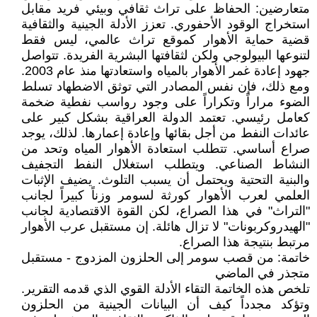
متعارضين: الحفاظ على تراث ثقافي وبيئي فريد مقابل
استخراج الوقود الأحفوري. تعزز الأدلة الجينية والثقافية
قضية حماية الأهوار كموقع تراث عالمي، ليس فقط
لتنوعها البيولوجي ولكن لثقافتها البشرية الفريدة. تتواصل
جهود إعادة غمر الأهوار بالمياه واستعادتها منذ عام 2003.
ومع ذلك، فإن نفس المصادر التي توثق الاضطهاد تسلط
الضوء مراراً وتكراراً على وجود رواسب نفطية ضخمة
كعامل رئيسي. تعتمد الدولة العراقية بشكل كبير على
عائدات النفط من أجل بقائها وإعادة إعمارها. لذلك، يوجد
صراع أساسي. تتطلب استعادة الأهوار المياه وتحد من
النشاط الصناعي. ويتطلب استغلال النفط التجفيف
والبنية التحتية ويحتمل أن يسبب التلوث. يضيف الإثبات
العلمي لعرب الأهوار كورثة لسومر وزناً كبيراً لجانب
"التراث" في هذا الصراع، لكن القوة الاقتصادية لجانب
"الهيدروكربونات" لا تزال هائلة. إن مستقبل عرب الأهوار
مرتبط بنتيجة هذا الصراع.
خاتمة: من قصب سومر إلى الحلزون المزدوج - مستقبل
متجذر في الماضي
تلخص هذه الخاتمة التقاء الأدلة القوي الذي قدمه التقرير.
وتؤكد مجدداً كيف أن البيانات الجينية من الحلزون