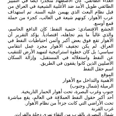
العداء الطائفي: كان الاضطهاد متجذراً أيضاً في التمييز
الطائفي طويل الأمد ضد الأغلبية الشيعية في العراق من
قبل نظام البعث الذي يهيمن عليه السنة. تم استهداف
عرب الأهوار، كونهم شيعة في الغالب، كجزء من حملة
قمع أوسع.
الجشع الاقتصادي: حتمية النفط: كان الدافع الحاسم،
والذي غالباً ما يتم تجاهله، اقتصادياً. يؤكد التقرير أن
الأهوار تقع فوق بعض أكبر وأثمن احتياطيات النفط في
العراق. لم يكن تجفيف الأهوار مجرد عمل انتقامي
سياسي؛ بل كان خطوة استراتيجية لتمهيد الأرض للتنقيب
عن النفط واستغلاله في المستقبل، وإزالة السكان
الأصليين الذين كانوا يقفون في الطريق.
اسم حقل النفط
الموقع
الأهمية والتداخل مع الأهوار
الرميلة (شمال وجنوب)
جنوب وغرب البصرة، تحت أهوار الحمار التاريخية.
أحد أكبر حقول النفط العملاقة في العالم، يقع مباشرة
تحت الأراضي التي كانت جزءاً من نظام الأهوار.
غرب القرنة
شمال البصرة، بالقرب من التقاء نهري دجلة والفرات.