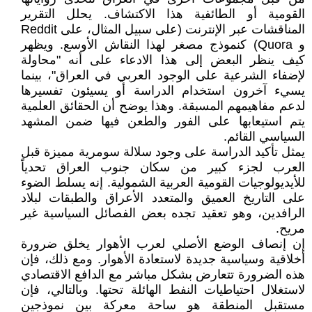
القومية أو الطائفية هذا الاكتشاف. يحلل التقرير
المناقشات عبر الإنترنت (على سبيل المثال، على Reddit
و Quora) كنموذج مصغر لهذا النقاش الأوسع. ويظهر
كيف ينظر البعض إلى هذا الادعاء على أنه "محاولة
لإضفاء الشرعية على الوجود العربي في العراق"، بينما
يسيء آخرون استخدام الدراسة أو يسيئون تفسيرها
لدعم مفاهيمهم المسبقة. وهذا يوضح أن الحقائق العلمية
يتم استيعابها على الفور والطعن فيها ضمن المشهد
السياسي القائم.
يمثل تأكيد الدراسة على وجود سلالة سومرية مميزة قبل
العرب لجزء كبير من سكان جنوب العراق تحدياً
للأيديولوجيات القومية العربية الشمولية. إنه يسلط الضوء
على التاريخ العميق والمتعدد الأعراق والطبقات لبلاد
الرافدين، وهو تعقيد تجده بعض الفصائل السياسية غير
مريح.
إن إنصاف الوضع الأصلي لعرب الأهوار يخلق ضرورة
أخلاقية وسياسية جديدة لاستعادة الأهوار. ومع ذلك، فإن
هذه الضرورة تتعارض بشكل مباشر مع الدافع الاقتصادي
لاستغلال احتياطيات النفط الهائلة تحتها. وبالتالي، فإن
مستقبل المنطقة هو ساحة معركة بين نموذجين