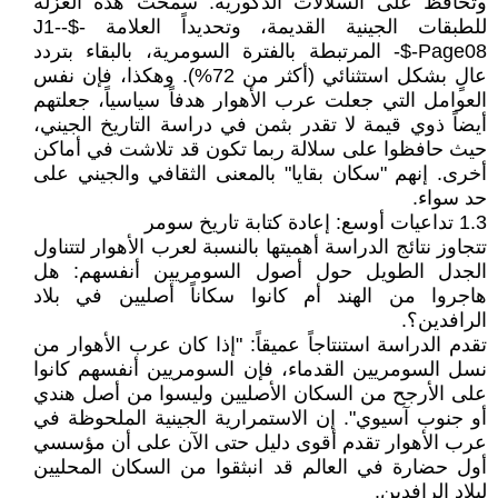
وتحافظ على السلالات الذكورية. سمحت هذه العزلة
للطبقات الجينية القديمة، وتحديداً العلامة -$-J1-
Page08-$- المرتبطة بالفترة السومرية، بالبقاء بتردد
عالٍ بشكل استثنائي (أكثر من 72%). وهكذا، فإن نفس
العوامل التي جعلت عرب الأهوار هدفاً سياسياً، جعلتهم
أيضاً ذوي قيمة لا تقدر بثمن في دراسة التاريخ الجيني،
حيث حافظوا على سلالة ربما تكون قد تلاشت في أماكن
أخرى. إنهم "سكان بقايا" بالمعنى الثقافي والجيني على
حد سواء.
1.3 تداعيات أوسع: إعادة كتابة تاريخ سومر
تتجاوز نتائج الدراسة أهميتها بالنسبة لعرب الأهوار لتتناول
الجدل الطويل حول أصول السومريين أنفسهم: هل
هاجروا من الهند أم كانوا سكاناً أصليين في بلاد
الرافدين؟.
تقدم الدراسة استنتاجاً عميقاً: "إذا كان عرب الأهوار من
نسل السومريين القدماء، فإن السومريين أنفسهم كانوا
على الأرجح من السكان الأصليين وليسوا من أصل هندي
أو جنوب آسيوي". إن الاستمرارية الجينية الملحوظة في
عرب الأهوار تقدم أقوى دليل حتى الآن على أن مؤسسي
أول حضارة في العالم قد انبثقوا من السكان المحليين
لبلاد الرافدين.