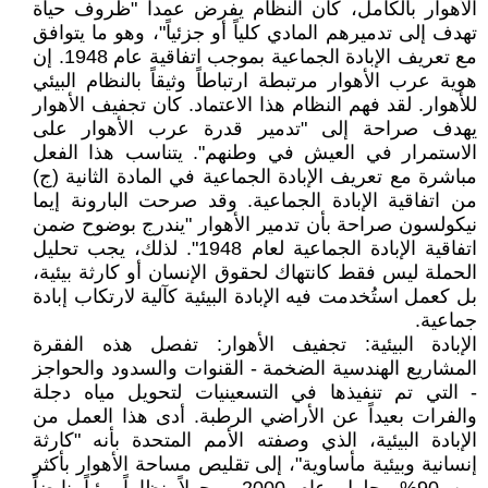
الأهوار بالكامل، كان النظام يفرض عمداً "ظروف حياة
تهدف إلى تدميرهم المادي كلياً أو جزئياً"، وهو ما يتوافق
مع تعريف الإبادة الجماعية بموجب اتفاقية عام 1948. إن
هوية عرب الأهوار مرتبطة ارتباطاً وثيقاً بالنظام البيئي
للأهوار. لقد فهم النظام هذا الاعتماد. كان تجفيف الأهوار
يهدف صراحة إلى "تدمير قدرة عرب الأهوار على
الاستمرار في العيش في وطنهم". يتناسب هذا الفعل
مباشرة مع تعريف الإبادة الجماعية في المادة الثانية (ج)
من اتفاقية الإبادة الجماعية. وقد صرحت البارونة إيما
نيكولسون صراحة بأن تدمير الأهوار "يندرج بوضوح ضمن
اتفاقية الإبادة الجماعية لعام 1948". لذلك، يجب تحليل
الحملة ليس فقط كانتهاك لحقوق الإنسان أو كارثة بيئية،
بل كعمل استُخدمت فيه الإبادة البيئية كآلية لارتكاب إبادة
جماعية.
الإبادة البيئية: تجفيف الأهوار: تفصل هذه الفقرة
المشاريع الهندسية الضخمة - القنوات والسدود والحواجز
- التي تم تنفيذها في التسعينيات لتحويل مياه دجلة
والفرات بعيداً عن الأراضي الرطبة. أدى هذا العمل من
الإبادة البيئية، الذي وصفته الأمم المتحدة بأنه "كارثة
إنسانية وبيئية مأساوية"، إلى تقليص مساحة الأهوار بأكثر