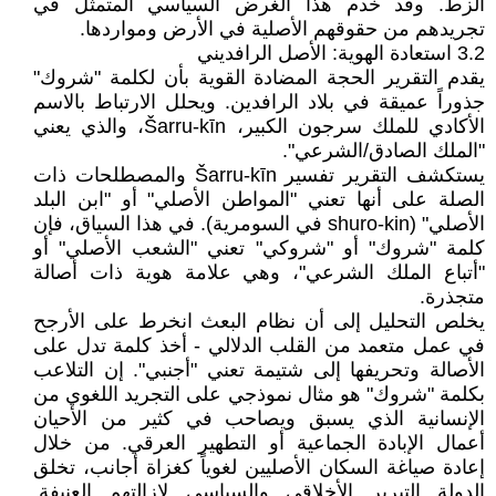
الزط. وقد خدم هذا الغرض السياسي المتمثل في
تجريدهم من حقوقهم الأصلية في الأرض ومواردها.
3.2 استعادة الهوية: الأصل الرافديني
يقدم التقرير الحجة المضادة القوية بأن لكلمة "شروك"
جذوراً عميقة في بلاد الرافدين. ويحلل الارتباط بالاسم
الأكادي للملك سرجون الكبير، Šarru-kīn، والذي يعني
"الملك الصادق/الشرعي".
يستكشف التقرير تفسير Šarru-kīn والمصطلحات ذات
الصلة على أنها تعني "المواطن الأصلي" أو "ابن البلد
الأصلي" (shuro-kin في السومرية). في هذا السياق، فإن
كلمة "شروك" أو "شروكي" تعني "الشعب الأصلي" أو
"أتباع الملك الشرعي"، وهي علامة هوية ذات أصالة
متجذرة.
يخلص التحليل إلى أن نظام البعث انخرط على الأرجح
في عمل متعمد من القلب الدلالي - أخذ كلمة تدل على
الأصالة وتحريفها إلى شتيمة تعني "أجنبي". إن التلاعب
بكلمة "شروك" هو مثال نموذجي على التجريد اللغوي من
الإنسانية الذي يسبق ويصاحب في كثير من الأحيان
أعمال الإبادة الجماعية أو التطهير العرقي. من خلال
إعادة صياغة السكان الأصليين لغوياً كغزاة أجانب، تخلق
الدولة التبرير الأخلاقي والسياسي لإزالتهم العنيفة.