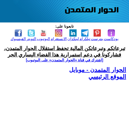
تابعونا على:
بودكاست
بنترست
تيلكرام
لينكدإن
الانستغرام
اليوتيوب
التويتر
الفيسبوك
تبرعاتكم وتبرعاتكن المالية تحفظ استقلال الحوار المتمدن،
فشاركونا في دعم استمرارية هذا الفضاء اليساري الحر
[اشترك في قناة ‫«الحوار المتمدن» على اليوتيوب]
الحوار المتمدن - موبايل
الموقع الرئيسي