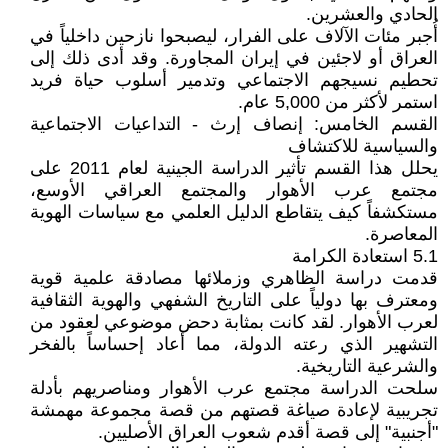
الحادي والعشرين.
أُجبر مئات الآلاف على الفرار، ليصبحوا نازحين داخلياً في
العراق أو لاجئين في إيران المجاورة. وقد أدى ذلك إلى
تحطيم نسيجهم الاجتماعي وتدمير أسلوب حياة فريد
استمر لأكثر من 5,000 عام.
القسم الخامس: إنصاف إرث - التداعيات الاجتماعية
والسياسية للاكتشاف
يحلل هذا القسم تأثير الدراسة الجينية لعام 2011 على
مجتمع عرب الأهوار والمجتمع العراقي الأوسع،
مستكشفاً كيف يتقاطع الدليل العلمي مع سياسات الهوية
المعاصرة.
5.1 استعادة الكرامة
قدمت دراسة الظاهري وزملائها مصادقة علمية قوية
ومعترف بها دولياً على التاريخ الشفهي والهوية الثقافية
لعرب الأهوار. لقد كانت بمثابة دحض موضوعي لعقود من
التشهير الذي رعته الدولة، مما أعاد إحساساً بالفخر
والشرعية التاريخية.
سلحت الدراسة مجتمع عرب الأهوار ومناصريهم بأدلة
تجريبية لإعادة صياغة قصتهم من قصة مجموعة مهمشة
"أجنبية" إلى قصة أقدم شعوب العراق الأصليين.