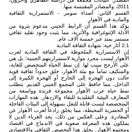
المصدر: البيانات مجمعة من دراسة الظاهري وآخرون،
2011، والمصادر المقتبسة منها.
القسم الثاني: أصداء سومر - الاستمرارية الثقافية
والمادية في الأهوار
يؤكد هذا القسم أن الرابط الجيني مدعوم بثروة من
الأدلة الإثنوغرافية والأثرية، مما يثبت وجود تقليد ثقافي
مستمر يمتد عبر خمسة آلاف عام.
2.1 آثار حية: شهادة الثقافة المادية
إن الاستمرارية الملحوظة في الثقافة المادية لعرب
الأهوار ليست مجرد موازية لاستمراريتهم الجينية؛ بل هي
على الأرجح سبب لها. إن نمط الحياة المتخصص للغاية،
والمتكيف تماماً مع بيئة الأهوار، خلق حدوداً ثقافية قوية
حالت دون الهجرة إلى الخارج أو الهجرة الكبيرة إلى
الداخل، مما حافظ على المجمع الجيني القديم. يتطلب
نمط حياة عرب الأهوار مجموعة فريدة وواسعة من
المعارف البيئية التقليدية للبقاء والازدهار. هذه المهارات
المتخصصة ليست قابلة للنقل بسهولة إلى البيئات القاحلة
أو الحضرية المحيطة، مما يخلق رادعاً لعرب الأهوار عن
المغادرة. وعلى العكس من ذلك، يجد الغرباء الذين لا
يملكون هذه المعرفة صعوبة في الاندماج في اقتصاد
ومجتمع الأهوار. يخلق هذا التخصص الثقافي والاقتصادي