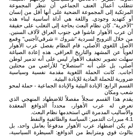
تتطلب أعمال العنف الجماعي أن تنظر المجموعة
المرتكبة إلى المجموعة الضحية على أنها أقل من إنسان
أو كتهديد وجودي. واللغة هي أداة أساسية لبناء هذه
"الآخرية". كان نظام البعث بحاجة إلى التغلب على حقيقة
أن عرب الأهوار عاشوا في جنوب العراق لآلاف السنين.
من خلال الترويج لسردية "شروك = شرقي/أجنبي" وقمع
الأصل اللغوي الأصلي، قام النظام بفصل عرب الأهوار
لغوياً عن المشهد والتاريخ العراقي. هذه إعادة الصياغة
سهلت تصوير تجفيف الأهوار ليس على أنه تدمير لوطن
أصلي، بل على أنه "استصلاح" للأراضي من محتلين
أجانب. كانت الحملة اللغوية مقدمة نفسية وسياسية
ضرورية للحملة المادية للإبادة البيئية.
القسم الرابع: الإبادة البيئية والإبادة الجماعية - حملة لمحو
شعب ومكان
يقدم هذا القسم سجلاً مفصلاً للاضطهاد المنهجي الذي
تعرض له عرب الأهوار، محدداً الدوافع المعقدة
والأساليب المدمرة التي استخدمها نظام البعث.
4.1 مبررات التدمير: السياسة والطائفية والنفط
لم يكن اضطهاد عرب الأهوار مدفوعاً بعامل واحد، بل
بثالوث قوي ومترابط من الدوافع: السيطرة السياسية،