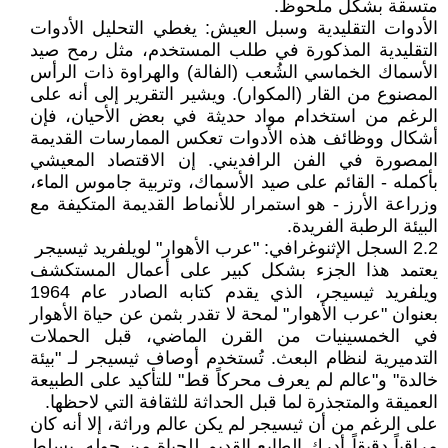
متسقة بشكل ملحوظ.
الأدوات التقليدية وسبل العيش: يغطي التحليل الأدوات
التقليدية المذكورة في طلب المستخدم، مثل رمح صيد
الأسماك الخماسي الشُعب (الفالة) والهراوة ذات الرأس
المصنوع من القار (المكوار). ويشير التقرير إلى أنه على
الرغم من استخدام مواد حديثة في بعض الأحيان، فإن
أشكال ووظائف هذه الأدوات تعكس الممارسات القديمة
المصورة في الفن الرافديني. إن الاقتصاد المعيشي
بأكمله - القائم على صيد الأسماك، وتربية جاموس الماء،
وزراعة الأرز - هو استمرار للأنماط القديمة المتكيفة مع
البيئة الرطبة الفريدة.
2.2 السجل الإثنوغرافي: "عرب الأهوار" لويلفريد ثيسيجر
يعتمد هذا الجزء بشكل كبير على أعمال المستكشف
ويلفريد ثيسيجر، الذي يقدم كتابه الصادر عام 1964
بعنوان "عرب الأهوار" لمحة لا تقدر بثمن عن حياة الأهوار
في الخمسينيات من القرن الماضي، قبل الحملات
التدميرية لنظام البعث. تُستخدم أوصاف ثيسيجر لـ "بيئة
خالدة" و"عالم لم يعرف محركاً قط" للتأكيد على الطبيعة
العميقة والمتجذرة لما قبل الحداثة للثقافة التي لاحظها.
على الرغم من أن ثيسيجر لم يكن عالم وراثة، إلا أنه كان
مراقباً دقيقاً أدرك الطابع القديم للحياة من حوله. يسلط