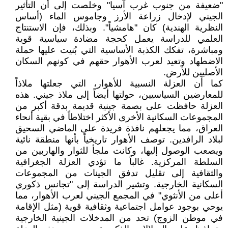
"ضعيفة من جنوب غرب آسيا" وخلصت إلى أن التأثير
الجيني لإدخال زراعة الأرز وجاموس الماء (أساس
النظرية الهندية) كان "هامشياً". وبذلك، فإن الاستنتاج
العلمي للدراسة يعمل كحجة مضادة سياسية قوية
ومباشرة، تفكك الكذبة الأساسية التي بُنيت عليها حملة
الاضطهاد وتعيد لعرب الأهوار حقهم في كونهم السكان
الأصليين للأرض.
كما أن العزلة النسبية للأهوار، التي جعلتها ملاذاً
للمعارضين السياسيين، حولتها أيضاً إلى ملاذ جيني. هذه
العزلة حافظت على بصمة جينية قديمة بدقة أكبر من
المجموعات السكانية الأخرى الأكثر اختلاطاً في بقية أنحاء
العراق، مما يجعلهم نافذة فريدة على الماضي السحيق
لبلاد الرافدين. توصف الأهوار تاريخياً بأنها منطقة نائية
ويصعب الوصول إليها، وكانت ملجأ للثوار والهاربين من
السلطة المركزية. غالباً ما تؤدي العزلة الجغرافية
والثقافية إلى تقليل تدفق الجينات من المجموعات
السكانية الخارجية. وتشير الدراسة إلى "تجانس ذكوري
أعلى من الأنثوي" في المجمع الجيني لعرب الأهوار، مما
يوحي بوجود عوامل اجتماعية وثقافية قوية (مثل الإقامة
في موطن الزوج) تحد من المدخلات الجينية الخارجية