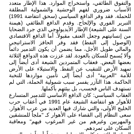
والتفوق الطائفي، واستخراج الموارد. هذا الإطار متعدد
الأسباب ضروري لفهم الوحشية والشمولية المطلقة
للحملة. فقد وفر الدافع السياسي (سحق انتفاضة 1991)
التبرير الفوري والإلحاح. وقدم الدافع الطائفي (هيمنة
السنة على الشيعة) الإطار الأيديولوجي الذي جرد الضحايا
من إنسانيتهم وجعل العنف مقبولاً. أما الدافع الاقتصادي
(الوصول إلى النفط) فقد وفر الحافز الاستراتيجي
والمالي طويل الأجل، مما يضمن أن يكون التدمير دائماً
وألا يُسمح للسكان بالعودة. لقد عززت هذه الدوافع الثلاثة
بعضها البعض. فعقاب المتمردين الشيعة أدى أيضاً إلى
تمهيد الأرض للتنقيب عن النفط. والاستيلاء على الأرض
للأمة "العربية" أدى أيضاً إلى تأمين مواردها للنخبة
الحاكمة. هذا التآزر يفسر سبب شمولية الحملة، التي لم
تستهدف الناس فحسب، بل بيئتهم بأكملها.
العقاب السياسي: كان الدافع الأساسي للتدمير المتسارع
للأهوار هو انتفاضة الشيعة عام 1991 في أعقاب حرب
الخليج الأولى، والتي شارك فيها العديد من عرب الأهوار.
سعى النظام إلى القضاء على الأهوار كـ "ملجأ للمنشقين
والمهربين وغيرهم من غير المرغوب فيهم" ومعاقبة
السكان على تمردهم.