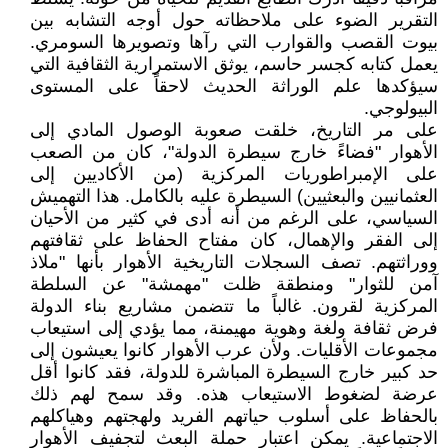
التقرير الضوء على ملاحظاته حول أوجه التشابه بين
بيوت القصب والقوارب التي رآها وتصويرها السومري.
يعمل كتابه كجسر حاسم، يوثق الاستمرارية الثقافية التي
سيؤكدها علم الوراثة الحديث لاحقاً على المستوى
البيولوجي.
على مر التاريخ، خلقت صعوبة الوصول المادي إلى
الأهوار "فضاءً خارج سيطرة الدولة"، كان من الصعب
على الإمبراطوريات المركزية (من الأكاديين إلى
العثمانيين والبعثيين) السيطرة عليه بالكامل. هذا التهميش
السياسي، على الرغم من أنه أدى في كثير من الأحيان
إلى الفقر والإهمال، كان مفتاح الحفاظ على ثقافتهم
ووراثتهم. تصف السجلات التاريخية الأهوار بأنها "ملاذ
آمن للثوار" ومنطقة ظلت "مهمشة" عن السلطة
المركزية لقرون. غالباً ما تتضمن مشاريع بناء الدولة
فرض ثقافة ولغة وهوية مهيمنة، مما يؤدي إلى استيعاب
مجموعات الأقليات. ولأن عرب الأهوار كانوا يعيشون إلى
حد كبير خارج السيطرة المباشرة للدولة، فقد كانوا أقل
عرضة لضغوط الاستيعاب هذه. وقد سمح لهم ذلك
بالحفاظ على أسلوب حياتهم الفريد ولهجتهم وهياكلهم
الاجتماعية. يمكن اعتبار حملة البعث لتجفيف الأهوار