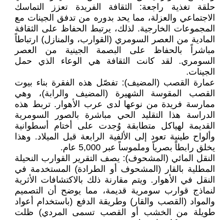
حلقة تغذية راجعة: الثقافة الفريدة تعزز التماسك
الاجتماعي والعزلة، مما يحد بدوره من تدفق الجينات مع
المجموعات الخارجية. لذلك، يرتبط الحفاظ على الثقافة
المادية من العصر السومري (القوارب، والمنازل) ارتباطاً
مباشراً بالحفاظ على البصمة الجينية من العصر
السومري. لقد كانت الثقافة هي الوعاء الذي حمل
الجينات.
عمارة القصب (المضيف): تفصّل هذه الفقرة بناء بيوت
القصب المقوسة الشهيرة (المضيف والرابة)، وهي
ممارسة فريدة من نوعها لدى عرب الأهوار. تربط هذه
الدراسة هذا التقليد الحي مباشرة بالصور السومرية
القديمة لهياكل متطابقة وُجدت على أختام أسطوانية
وألواح طينية تعود إلى الألفية الرابعة قبل الميلاد. وهذا
يخلق رابطاً بصرياً وملموساً عبر 5,000 عام.
النقل المائي (المشحوف): يصف التقرير القوارب النحيلة
المطلية بالقار (المشحوف أو الطرادة) المستخدمة في
النقل في الأهوار. ويتم مقارنة ذلك بالاكتشافات الأثرية
لنماذج قوارب سومرية قديمة، مما يوضح أن التصميم
والمواد (القصب والقار) وطريقة الدفع (باستخدام أعواد
طويلة من الخشب أو القصب تسمى المردي) ظلت