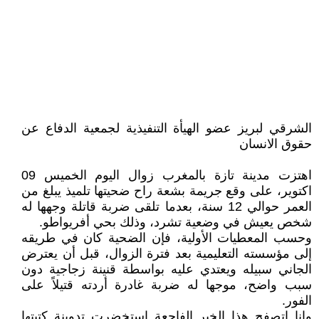
الشرقي لبريز عضو الهيأة التنفيذية لجمعية الدفاع عن
حقوق الانسان
اهتزت مدينة تازة بالمغرب زوال اليوم الخميس 09
اكتوير، على وقع جريمة بشعة راح ضحيتها تلميذ يبلغ من
العمر حوالي 12 سنة، بعدما تلقى ضربة قاتلة وجهها له
شخص يعيش في وضعية تشرد، وذلك بحي أفريواطو.
وحسب المعطيات الأولية، فإن الضحية كان في طريقه
إلى مؤسسته التعليمية بعد فترة الزوال، قبل أن يعترض
الجاني سبيله ويعتدي عليه بواسطة قنينة زجاجية دون
سبب واضح، موجها له ضربة غادرة أردته قتيلاً على
الفور.
وانا اتصفح هذا الخبر الفاجعة استخضرت تدوينة كتبتها