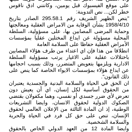
على موقع الفيسبوك قبل يومين، وكاننني ادق ناقوس
خطر لكن... نص التدوينة:
"ينص الظهير الشريف رقم 295.58.1 الصادر بتاريخ
1958/4/10 بشأن الوقاية من الامراض العقلية ومعالجتها
وحماية المرضى المصابين بها، على مسؤولية، السلطة
المحلية مسؤولة عن ايداع المختلين عقليا بمؤسسات
الأمراض العقلية حفاظا على السلامة العامة
انطلاقا من هذا فإن اي اعتداء من طرف هؤلاء المصابين
باختلالات عقلية على الاغيار يرتب مسؤولية السلطة
الادارية ويلزمها بتعويض المتضرر، وذلك بسبب احجامها
عن ايداع هؤلاء بمؤسسات الايواء الخاصة كما ينص على
ذلك القانون".
ان الحق في الحياة والسلامة البدنية والجسدية يعتبران
من الحقوق أساسية لكل إنسان، اي أن يعيش دون
تعرض لأي ضرر جسدي أو نفسي، وهما مكفولان بقتضي
الصكوك الدولية لحقوق الانسان، وايضا التشريعات
الوطنية، إذ ان المادة الثالثة من الإعلان العالمي لحقوق
الإنسان، تنص على حق كل فرد في الحياة والحرية
والسلامة الشخصية.
وايضا المادة 12 من العهد الدولي الخاص بالحقوق