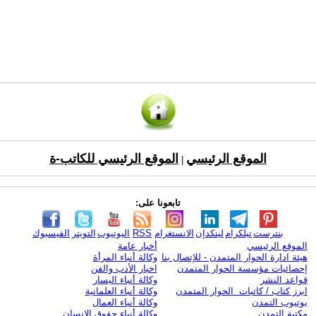
الموقع الرئيسي
الموقع الرئيسي للكاتب-ة
|
تابعونا على:
بنترست
تيلكرام
لينكدإن
الانستغرام
RSS
اليوتيوب
التويتر
الفيسبوك
الموقع الرئيسي
أخبار عامة
هيئة ادارة الحوار المتمدن - للإتصال بنا
وكالة أنباء المرأة
إحصائيات مؤسسة الحوار المتمدن
اخبار الأدب والفن
قواعد النشر
وكالة أنباء اليسار
ابرز كتاب / كاتبات الحوار المتمدن
وكالة أنباء العلمانية
يوتيوب التمدن
وكالة أنباء العمال
مكتبة التمدن
وكالة أنباء حقوق الإنسان