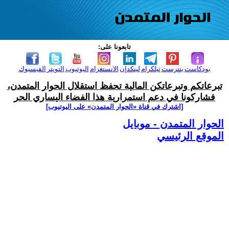
تابعونا على:
بودكاست
بنترست
تيلكرام
لينكدإن
الانستغرام
اليوتيوب
التويتر
الفيسبوك
تبرعاتكم وتبرعاتكن المالية تحفظ استقلال الحوار المتمدن،
فشاركونا في دعم استمرارية هذا الفضاء اليساري الحر
[اشترك في قناة ‫«الحوار المتمدن» على اليوتيوب]
الحوار المتمدن - موبايل
الموقع الرئيسي