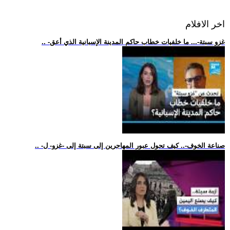
اخر الافلام
.. -غزو سبتة-... ما خلفيات خطاب حاكم المدينة الإسبانية الذي أعق
.. -صناعة الخوف-.. كيف تحول عبور المهاجرين إلى سبتة إلى -غزو- ل