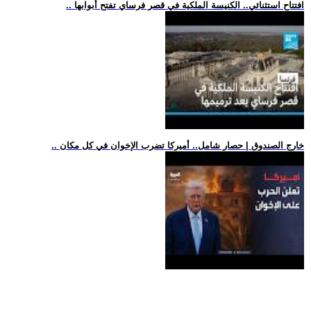
.. افتتاح استثنائي.. الكنيسة الملكية في قصر فرساي تفتح أبوابها
.. خارج الصندوق | حصار شامل.. أميركا تضرب الإخوان في كل مكان