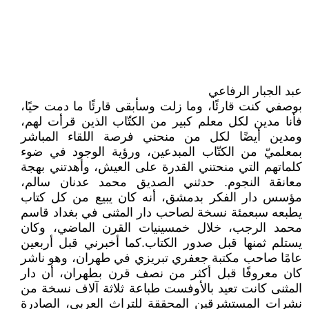
عبد الجبار الرفاعي
بوصفي كنت قارئًا، وما زلت وسأبقى قارئًا ما دمت حيًا،
فأنا مدين لكل معلم كبير من الكتّاب الذين قرأت لهم،
ومدين أيضًا لكل من منحني فرصة اللقاء المباشر
بمعلميّ من الكتّاب المبدعين، ورؤية الوجود في ضوء
كلماتهم التي منحتني القدرة على العيش، وأهدتني بهجة
معانقة النجوم. حدثني الصديق محمد عدنان سالم،
مؤسس دار الفكر بدمشق، أنه كان يبيع من كل كتاب
يطبعه سبعمئة نسخة لصاحب دار المثنى في بغداد قاسم
محمد الرجب، خلال خمسينيات القرن الماضي، وكان
يستلم ثمنها قبل صدور الكتاب.كما أخبرني قبل أربعين
عامًا صاحب مكتبة جعفري تبريزي في طهران، وهو ناشر
كان معروفًا قبل أكثر من نصف قرن بطهران، أن دار
المثنى كانت تعيد بالأوفست طباعة ثلاثة آلاف نسخة من
نشرات المستشرقين المحققة للتراث العربي، الصادرة