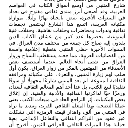
شارع المتنبي من أوسع أسواق الكتاب في العواصم
العربية، وقد أضحى أبرز منتدى ثقافي مفتوح في بغداد
في السنوات الأخيرة، ينبض بالحياة نهارًا وليلًا. بموازاة
مكتباته العريقة، اتسع هذا الشارع ليحتضن تجمعات
ثقافية وندوات ومحاضرات وحلقات نقاشية، وحفلات فنية
أسبوعية، يحضرها عدد كبير من عشاق الكتاب الذين
يفدون إليه صباح كل جمعة من مختلف مدن العراق. في
السنوات الأخيرة حظي المتنبي بتغطية إعلامية واسعة
من الفضائيات العربية، مما جعله يستقطب السياح وزوار
العراق من شتى أنحاء العالم. عندما أستضيف بعض
الأصدقاء من المهتمين بالفكر من زوار العراق، يكون أول
طلب لهم زيارة المتنبي، والتعرف على مكتباته ومرافقه
الثقافية المتنوعة. لم يعد المتنبي شارعًا مجهولًا أو سوقًا
تقليديًا لبيع الكتب، بل غدا أحد أهم المعالم الثقافية لبغداد،
ورمزًا حيًا لذاكرتها الثقافية والأدبية والفنية. إن إغلاق
بعض المكتبات، إثر التراجع الحاد في مبيعات الكتب، يعني
عمليًا التضحية بهذا المعلم الثقافي الفريد، وتبديد ما نراه
في المتنبي من ألق، واهدار قيمته الرمزية التي تشكلت
عبر عقود من التراكم الثقافي والتفاعل الإبداعي. بغية
حماية هذا الميراث الثقافي العراقي الثمين، أقترح أن