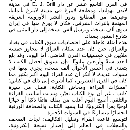
في القرن التاسع عشر عن دار E. J. Brill في مدينة
لايدن بهولندا، ومطبعة لايبزغ في مدينة لايبزغ بألمانيا،
وغيرهما من المطابع ودور النشر الأوروبية العريقة
المهتمة بالتراث الشرقي، فكان لا يوزع منها في إيران
سوى ألف نسخة، ويرسل ألفي نسخة إلى دار المثنى في
شارع المتنبي ببغداد.
هذه أمثلة عاجلة على اقتصاديات سوق الكتاب في بغداد
والعراق، حين كان عدد سكان العراق لا يتجاوز خمسة
ملايين في خمسينيات القرن الماضي. أما اليوم، وقد بلغ
العدد ستةً وأربعين مليونًا، فإن تسويق أفضل الكتب لا
يتعدى في أحسن الأحوال ألف نسخة، يجري بيعها في
سنوات عديدة. لا أنكر أن عدد القراء اليوم أكبر بكثير مما
كان في القرن العشرين، كما أشرت إلى ذلك في كتابي:
"مسرّات القراءة ومخاض الكتابة: فصل من سيرة
كاتب"، غير أن نوع الكتاب تغيّر، وتبدلت أساليب القراءة
والتلقي. أصبح اليوم أغلب مَن يملك هاتفًا ذكيًا أو جهازًا
لوحيًا يقرأ إلكترونيًا، لذا يشهد الكتاب والصحافة الورقية
انحسارًا متسارعًا في السنوات الأخيرة.
لتوسيع قاعدة القراء وتقليل التكاليف؛ لجأت الصحف
والمجلات في العالم إلى إصدار نسخة إلكترونية،