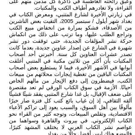
وعبق رائحته الغاطسة في ذاكرة كل مدمن منهم على
القراءة، ولا تغادرهم أطياف الكتب والمكتبات.
في زيارتي الأخيرة لشارع المتنبي، ومعرض الكتاب في
بغداد شهر أيلول / سبتمبر 2005، التقيت بعض الناشرين
من الأصدقاء، فشكو بمرارة من انخفاض مبيع الكتب
وتراجع الطلب عليها، وما ترتب على ذلك من انكماش
حركة نشر المؤلفات الجديدة، حتى توقفت دور نشر
شهيرة في الشارع عن إصدار عناوين جديدة، بعدما كانت
تصدر عشرات العناوين كل سنة. أخبرني أحد أصحاب
المكتبات بأن أكثر من ثلاثين مكتبة في المتنبي أغلقت
أبوابها في الأشهر الأخيرة، فيما لا يستطيع بعض أصحاب
المكتبات الباقين من تغطية إيجارات محلاتهم من مبيعات
الكتب، فيضطرون إلى دفع الإيجار من مالهم الخاص
أحيانًا. الأزمة في سوق الكتاب الورقي لم تعد مقتصرة
على ضعف الإقبال، بل غدا شارع المتنبي يفقد شيئًا فشيئًا
ألقه الثقافي، إذ إن غياب بائع كتب كل فترة صار خبرًا
مألوفًا بين أهل السوق، والسبب يعود إلى تراكم الأعباء
الاقتصادية، وتقلص المبيعات، وتوجه كثير من القراء نحو
الكتاب الإلكتروني. في بيروت والقاهرة وسواهما من
عواصم نشر الكتاب العربي لا يختلف المشهد كثيرًا،
فالوضع هناك ليس أفضل حالًا من بغداد.