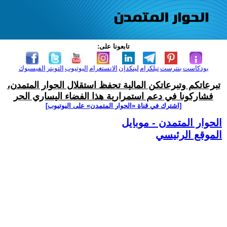
تابعونا على:
بودكاست
بنترست
تيلكرام
لينكدإن
الانستغرام
اليوتيوب
التويتر
الفيسبوك
تبرعاتكم وتبرعاتكن المالية تحفظ استقلال الحوار المتمدن،
فشاركونا في دعم استمرارية هذا الفضاء اليساري الحر
[اشترك في قناة ‫«الحوار المتمدن» على اليوتيوب]
الحوار المتمدن - موبايل
الموقع الرئيسي