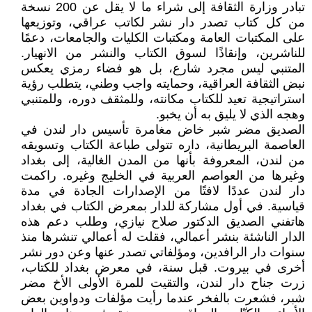
تبادر وزارة الثقافة إلى شراء ما لا يقل عن 200 نسخة
من كل كتاب تصدر دار نشر لكاتب عراقي، وتوزيعها
على المكتبات العامة ومكتبات الكليات والجامعات، دعمًا
للناشرين، وإنقاذًا لسوق الكتاب والنشر من الانهيار.
المتنبي ليس مجرد شارع، بل هو فضاء رمزي يعكس
نبض الثقافة العراقية، وحمايته واجب وطني، يتطلب رؤية
استراتيجية تعيد للكتاب مكانته، وللمثقف دوره، وللمتنبي
وهجه الذي لا يليق به أن يخبو.
الصديق مضر شبر خاض مغامرة تأسيس دار لندن في
العاصمة البريطانية، داره تتولى طباعة الكتاب وتسويقه
من لندن، المعروفة بأنها من المدن الغالية، إلى بغداد
وغيرها من العواصم العربية في الخليج وغيره. راكمت
دار لندن عددًا لافتًا من الإصدارات الجادة في مدة
قياسية. في أول مشاركة للدار بمعرض الكتاب في بغداد
هاتفني الصديق الدكتور صلاح نيازي، وطلب دعم هذه
الدار الناشئة بنشر أعمالي، فقلت له أعمالي تنشرها منذ
سنوات دار الرافدين، ومؤلفاتي تصدر عنها وعن دور نشر
أخرى في بيروت. قبل سنة، في معرض بغداد للكتاب،
زرت جناح دار لندن، والتقيت للمرة الأولى الأخ مضر
شبر، فشعرت بالفخر عندما رأيت مؤلفات ودواوين بعض