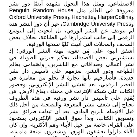
الاصطناعي. ومثل هذا التحول تشهده أيضًا دور نشر
معروفة في العالم مثل Penguin Random House
وHarperCollins وHachette وOxford University Press
وCambridge University Press، غير أن دور النشر هذه
لم تتوقف عن النشر الورقي، بل اتجهت إلى التوسع
الرقمي إلى جانب استمرارها في الطباعة، بخلاف بعض
الصحف والمجلات التي أنهت كليًا نسخها الورقية.
أشفق اليوم على مَن تغويه مهنة النشر الورقي؛ إذ
يستشيرني بعض الأصدقاء، بحكم خبرتي الطويلة في
نشر أعمالي وصداقاتي مع الناشرين، واهتمامي بعالم
الطباعة ودور النشر، بعزمهم على تأسيس دار نشر
جديدة، فأصارحهم بأنها تجارة لا تخلو من مغامرة في
العصر الرقمي، بعد تفشي النشر الإلكتروني، وحضور
الكتاب على شبكة الإنترنت في مختلف بقاع الأرض. مَن
يُقدِم على تأسيس دار نشر ورقية في هذه الظروف
يحتاج إلى شغف بنشر المعرفة والتضحية من أجل ذلك
قبل الانهمام بالربح المادي، بعد أن تبدلت طرائق نشر
وتسويق الكتاب، وبدأ سوق النشر الإلكتروني يستحوذ
على القراء، خاصة من جيل الأبناء وهم الأكثرية، وإن كان
الآباء مازلوا يعشقون الورق، ويشعرون بمتعة ملمسه،