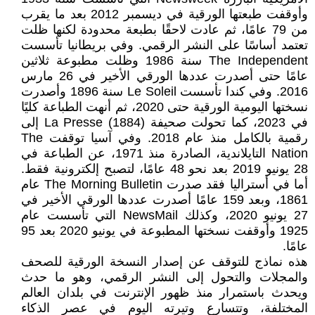
وأوقفت طبعتها الورقية في ديسمبر 2012 بعد ما يقرب
من 79 عامًا، ثم عادت لاحقًا بطبعة محدودة لكنها ظلت
تعتمد أساسًا على النشر الرقمي. وفي بريطانيا تأسست
The Independent سنة 1986 وظلت مطبوعة ثلاثين
عامًا حتى أصدرت عددها الورقي الأخير في 26 مارس
2016. وفي كندا تأسست Le Soleil سنة 1896 وأصدرت
نسختها اليومية الورقية حتى 2020، ثم أنهت الطباعة كليًا
في 2023، كما تحولت صحيفة La Presse (1884) إلى
رقمية بالكامل منذ عام 2018. وفي آسيا توقفت The
Nation التايلاندية، الصادرة منذ 1971، عن الطباعة في
28 يونيو 2019 بعد نحو 48 عامًا، لتصبح إلكترونية فقط.
أما في أستراليا فقد صدرت The Morning Bulletin عام
1861، وبعد 159 عامًا أصدرت عددها الورقي الأخير في
27 يونيو 2020، وكذلك NewsMail التي تأسست عام
1925 وأوقفت نسختها المطبوعة في يونيو 2020 بعد 95
عامًا.
هذه نماذج للتوقف عن إصدار النسخة الورقية للصحف
والمجلات والتحول إلى النشر الرقمي، وهو ما حدث
ويحدث باستمرار منذ ظهور الإنترنت في بلدان العالم
المختلفة، وتتسارع وتيرته اليوم في عصر الذكاء