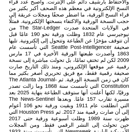
والاحتفاظ بأرشيف دائم على الإنترنت. وأصبح عدد قراء
النسخ الإلكترونية في معظم هذه الصحف أكبر بكثير من
قراء النسخ الورقية، ما اضطر صحفًا ومجلات عريقة إلى
حجب النسخة الورقية والاكتفاء بنسختها الإلكترونية. فمثلًا
في الولايات المتحدة صدرت The Star-Ledger من
نيوجيرسي عام 1832 وظلت ورقية نحو 190 عامًا قبل
أن تتوقف مؤخرًا عن الطباعة وتتحول إلى إلكترونية. تليها
صحيفة Seattle Post-Intelligencer التي تأسست عام
1863 وأصدرت طبعتها الورقية الأخيرة في 17 مارس
2009 لكن لم تختفِ تمامًا، بل تحولت مباشرة إلى نسخة
رقمية عبر موقعها الإلكتروني، ومنذ ذلك التاريخ صارت
صحيفة رقمية فقط، مع فريق تحريري أصغر بكثير مما
كان في زمن النسخة الورقية. ثم The Atlanta Journal-
Constitution التي تأسست سنة 1868 وما زالت تصدر
ورقيًا، لكنها أعلنت أنها ستوقف الطباعة بنهاية 2025 بعد
مسيرة تقارب 157 عامًا. وبعدها The News-Sentinel
التي انطلقت عام 1911 وبقيت ورقية نحو 106 أعوام
إلى أن صارت رقمية منذ 2017. ثم Houston Press التي
ظهرت سنة 1989 وظلت أسبوعية ورقية حتى 2017
حين تحولت إلى النشر الرقمي فقط. ومن المجلات
الأمريكية البارزة Newsweek التي تأسست سنة 1933