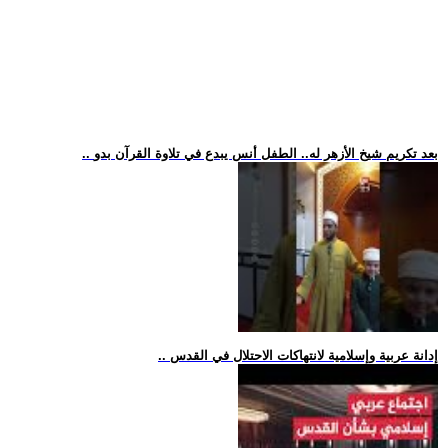
.. بعد تكريم شيخ الأزهر له.. الطفل أنس يبدع في تلاوة القرآن بدو
.. إدانة عربية وإسلامية لانتهاكات الاحتلال في القدس