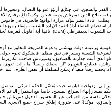
قدر والسجن، في حِكايةٍ أزليّةٍ عنوانها النضال، ومحورها أو
 فيه صلاح الدين دميرتاش ومعه فيجن يوكسكداغ يرقبان الأفق
بطلب إعادة النظر لتؤكد مرارة الواقع؛ فالحرية، في قاموس 
 استخدام القضاء أداةً لتقييد الإرادة الشعبية، وإبقاء رموزه
لدستور البلاد وحكم القانون، وهو ما أكدته هيئة "آمرالي" لحزب
القومية وزعيمه دولت بهتشلي بدعوته الصريحة للتحاور مع أو
شرعية الشعبية ويسير في نفق مظلم؛ فالشكوك تحوم حوله، إذ يُ
أوغلو الذي أثبت جدارته بالصناديق، ودميرتاش صاحب الكاريزم
به دميرتاش، فعبارته الشهيرة "لن نجعلك رئيساً" ما زالت ت
ء، يجعله رقماً صعباً لا يمكن للسلطة أن تغض الطرف عنه، خو
شير إلى ازدواجية قيادية، حيث يُفضّل الحكم التركي التواصل 
حكّم بمسار إنهاء الصراع المسلح، خاصةً مع استمرار الدعم ال
جلان نفسه من العواقب غير المحسوبة لدخول دميرتاش حلبة 
ت حركة DEM إلى نفيها القاطع والمدوّي، مؤكدةً على ضرورة إطلاق سراح جمي