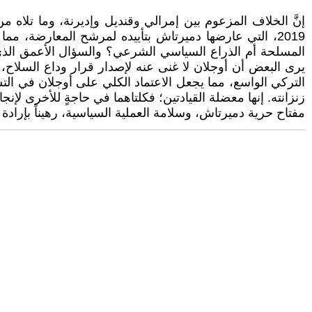
إنَّ الخلاف المزعوم بين إمرالي وقنديل وإديرنة، وما تلاه
2019، التي عارضها دميرتاش بتأييده لمرشح المعارضة، 
المسلحة أم الذراع السياسي الشرعي؟ والسؤال الأعمق الذي يو
يرى البعض أن أوجلان لا غنى عنه لإصدار قرار وداع السلاح،
التركي الواسع، مما يجعل الاعتماد الكلي على أوجلان في الت
زنزانته. إنها معضلة القيادتين؛ فكلتاهما في حاجةٍ للأخرى
مفتاح حرية دميرتاش، وسلامة العملية السياسية، رهيناً بإرادة 