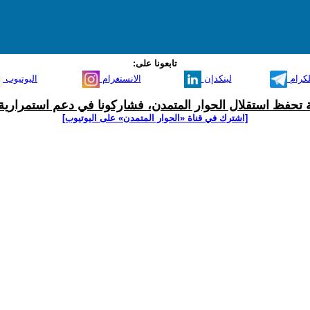
تابعونا على:
لكرام
لينكدإن
الانستغرام
اليوتيوب
ية تحفظ استقلال الحوار المتمدن، فشاركونا في دعم استمرارية 
[اشترك في قناة ‫«الحوار المتمدن» على اليوتيوب]