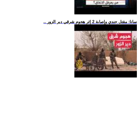
.. سانا: مقتل جندي وإصابة 2 إثر هجوم شرقي دير الزور