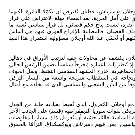
جلان ودميرتاش، قطبان يُفترض أن يكمّلا الدائرة، لكنهما
 على أمل الحرية، بعد انقضاء مهلة الاعتراض على قرار
أنقرة، ليست نِتاج حكم قضائي، بل قرار سياسي يُشبه ما
ا خلف القضبان، فالمطالبة بالإفراج الفوري عنهم هي أساسٌ
 الشعوب الديمقراطي (DEM)، نافيةً أية أقاويل مُغرضة تُحمّلهم أو تُحمّل عبد الله أوجلان مسؤولية استمرار هذا القيد
جلان، يكشف عن محاولات خفية لترتيب الأوراق في دهاليز
نظر إليه باعتباره مَخرجاً سياسياً يضمن للرئيس الحالي
ا الجماهيرية، خارج المشهد السياسي النشط. ولعلّ الخوف
دوي، ونجاحه في استقطاب شريحة واسعة من اليسار التركي
فاً من التآزر الشعبي والسياسي الذي قد يخلقه مع أمثال
مع أوجلان المُعزول، الذي تُحيط بقيادته حالة من الجدل
أمريكي لقوات سوريا الديمقراطية (قسد) على الجانب الآخر
السياسة حاليًا، خشية أن يُعرقل ذلك مسار المفاوضات
ع الأسرى السياسيين، بمن فيهم دميرتاش ويوكسكداغ، التزامًا بالحقوق