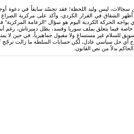
 من سجالات، ليس وليد اللحظة؛ فقد تجسّد سابقاً في دعوة أو
مما أظهر الشقاق في القرار الكردي، وأكد على مركزية الصرا
اجه الحركة الكردية اليوم هو سؤال "الزعامة المركزية" في مر
 خاصة فيما يتعلق بملف سوريا وقسد، يظل دميرتاش، رغم أسره،
سويق للسلام غير مستساغٍ ولا مقبول جماهيرياً، في حين لا يم
 لإنجاح أي حل سياسي عادل، لكن حسابات السلطة ما زالت ترجّ
الحاكم بدلاً من نص القانون.