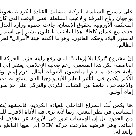
على مسرح السياسة التركية، تتشابك القيادة الكردية بخيوط ال
يواجهان رياح الفرقة وألاعيب السلطة. ففي الوقت الذي كان
المحكمة الأوروبية لحقوق الإنسان، جاءت خطوة وزارة العدل 
حدث مع عثمان كافالا. هذا التلاعب بالقانون يشير إلى استمرار
الظالم.
إنّ مشروع "تركيا بلا إرهاب"، الذي رفع رايته حزب الحركة 
العاصمة، لكن هذا المسعى، رغم صخبه الإعلامي، يفتقر إلى ال
ولاية جديدة، ما دام المنافسون الأقوياء، أمثال أكرم إمام 
الأكبر يكمن في التأثير العابر للأيديولوجيا الذي يتمتع 
والاجتماعي، خاصةً بين الشباب الكردي والتركي على حدٍ سوا
إمام أوغلو.
هنا يكمن لُبّ الصراع الداخلي للقيادة الكردية، فالمشهد يُ
السياسي في نظر البعض، ربما لأنه يرى فيه الأداة الأقرب للت
من الحدود. بل إن الهمسات تدور في الأروقة عن تخوّف أو
القائم، وهي فرضية سارع
والعدالة.