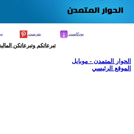
بودكاست
بنترست
تي
تبرعاتكم وتبرعاتكن المال
الحوار المتمدن - موبايل
الموقع الرئيسي