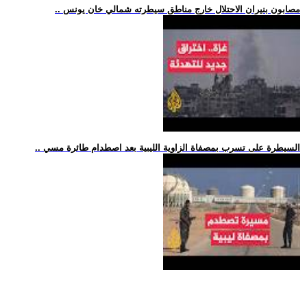
.. مصابون بنيران الاحتلال خارج مناطق سيطرته شمالي خان يونس
.. السيطرة على تسرب بمصفاة الزاوية الليبية بعد اصطدام طائرة مسي