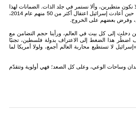
 نكون متطيرين، وألا نستمر في جلد الذات. الضمانات لهذا
الاتفاق وحرية الأسرى ليست مكفولة، وقد رأينا بأعيننا ما جرى بحقّ الأسرى المحرَّرين في صفقة «شاليط – الوفاء للأحرار»، حين أعادت إسرائيل اعتقال أكثر من 50 منهم عام 2014،
طن، وفرض بعضهم على الخروج.
حين دخلت إلى كل بيت في العالم، ورأينا حجم التضامن مع
 اضطُر هذا الضغط إلى الاعتراف بدولة فلسطين، تجنبًا
ئيل لا تستطيع محاربة العالم أجمع، ولولا أمريكا لما
 ميدان وساحات الوعي، وعلى كل الصعد؛ فهي أولوية وتتقدّم