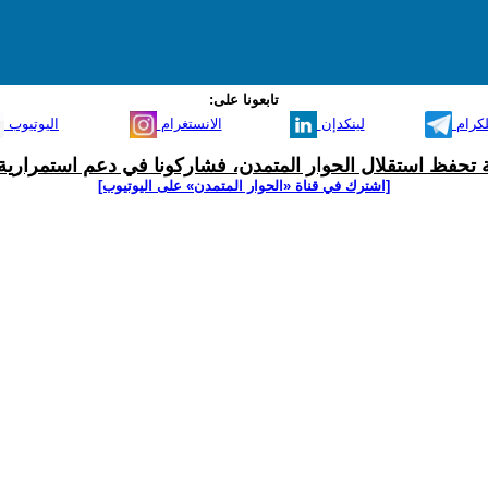
تابعونا على:
لكرام
لينكدإن
الانستغرام
اليوتيوب
ية تحفظ استقلال الحوار المتمدن، فشاركونا في دعم استمرارية 
[اشترك في قناة ‫«الحوار المتمدن» على اليوتيوب]