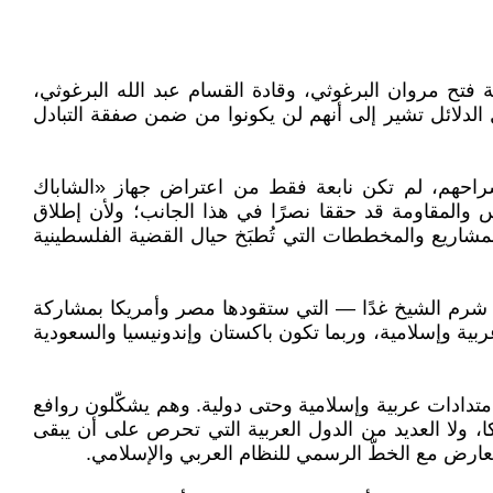
 فتح مروان البرغوثي، وقادة القسام عبد الله البرغوثي،
لدلائل تشير إلى أنهم لن يكونوا من ضمن صفقة التبادل
ق سراحهم، لم تكن نابعة فقط من اعتراض جهاز «الشاباك
والمقاومة قد حققا نصرًا في هذا الجانب؛ ولأن إطلاق
لمشاريع والمخططات التي تُطبَخ حيال القضية الفلسطينية
 شرم الشيخ غدًا — التي ستقودها مصر وأمريكا بمشاركة
ربية وإسلامية، وربما تكون باكستان وإندونيسيا والسعودية
دادات عربية وإسلامية وحتى دولية. وهم يشكّلون روافع
، ولا العديد من الدول العربية التي تحرص على أن يبقى
تعارض مع الخطّ الرسمي للنظام العربي والإسلامي.