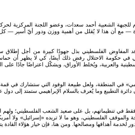
ام للجبهة الشعبية أحمد سعدات، وعضو اللجنة المركزية لحركة
— مع أن هذا لا يُقلل من أهمية ووزن ودور أيّ أسير — كل ا
ن الوفد المفاوض الفلسطيني بذل جهودًا كبيرة من أجل إطلا
في حكومة الاحتلال رفض ذلك أيضًا، كي لا يظهر أن حماس 
ية والعربية، ويُخلط الأوراق، ويشكّل اعتراضًا جادًا على ا
هيمي» في المنطقة، ولعل طبيعة الوفود التي ستشارك في قمة
دائرة التطبيع وما يُعرف بالسلام الإبراهيمي ستمتد إلى دول ع
قط في تنظيماتهم، بل على صعيد الشعب الفلسطيني؛ ولهم امت
 والموقف الفلسطيني، وهو ما لا تريده «إسرائيل» ولا أمريكا
 لخدمة أهدافها ومصالحها. ومن هنا، فإن خيار هؤلاء القادة ي