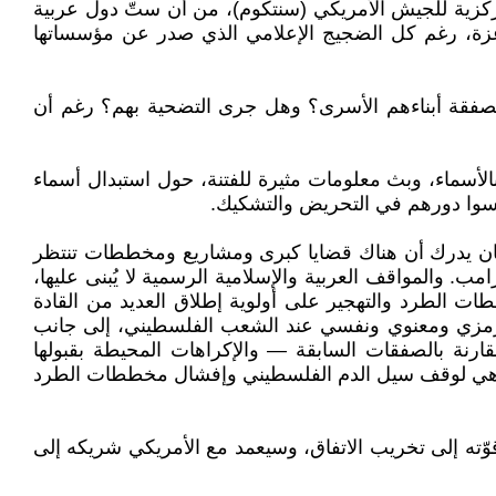
ركزية للجيش الأمريكي (سنتكوم)، من أن ستّ دول عربية
غزة، رغم كل الضجيج الإعلامي الذي صدر عن مؤسساتها
لصفقة أبناءهم الأسرى؟ وهل جرى التضحية بهم؟ رغم أن
الأسماء، وبث معلومات مثيرة للفتنة، حول استبدال أسماء
ارسوا دورهم في التحريض والتشكيك.
ن يدرك أن هناك قضايا كبرى ومشاريع ومخططات تنتظر
. والمواقف العربية والإسلامية الرسمية لا يُبنى عليها،
 الطرد والتهجير على أولوية إطلاق العديد من القادة
بي رمزي ومعنوي ونفسي عند الشعب الفلسطيني، إلى جانب
رنة بالصفقات السابقة — والإكراهات المحيطة بقبولها
ية هي لوقف سيل الدم الفلسطيني وإفشال مخططات الطرد
ته إلى تخريب الاتفاق، وسيعمد مع الأمريكي شريكه إلى