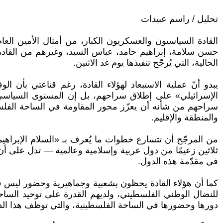
تحليل / راسم عبيدات
القادة السياسيون والعسكريون الكبار، من أمثال الأمين الع
حسن سلامة، إبراهيم حامد، عباس السيد، وغيرهم من القادة 
الحالية، التي يُرجّح تنفيذها يوم غد الاثنين.
يبدو أنّ عملية الاستبعاد لهؤلاء القادة، رغم قناعتي بأ
الإسرائيلي» على إطلاق سراحهم، بل إن المستوى السياسي 
سراحهم من شأنه أن يعزّز محور المقاومة في الساحة الفلسطين
والمنطقة والإقليم.
من المرجّح أن تتسارع خطوات ما يُعرف بـ «السلام الإبرا
ثلاثين زعيمًا من دول عربية وإسلامية وعالمية — تدل على أن 
في مقدّمة هذه الدول.
كما أن هؤلاء القادة يحظون بشعبية وجماهيرية وحضور ليس ف
للنضال الوطني الفلسطيني، ولديهم القدرة على توحيد الساحة
دورها وحضورها في الساحة الفلسطينية، والتي توظف هذا الدور