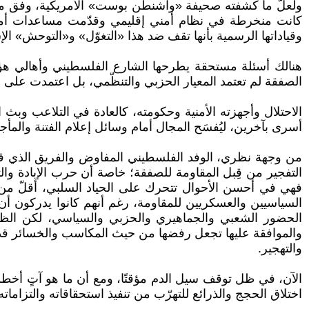
ولعلّ ما كشفته صحيفة «واشنطن بوست» الأمريكية، وفق مصا
كانت منخرطة في نظام أمني إقليمي وقدّمت مساعدات أمني
وقياداتها الرسمية بأنها تقف ضد هذا «التغوّل» و«التوحش» ا
هنالك أسئلة مستحقة يطرحها الشارع الفلسطيني وأهالي هؤل
الصفقة لم تعتمد المعيار الحزبي والتنظّمي، بل اعتمدت على
الاحتلال وأجهزته الأمنية وحكومته، كالعادة في التلاعب وبث
أسرى بآخرين، ليُفسَح المجال أمام وسائل إعلام الفتنة والم
من وجهة نظري، الوفد الفلسطيني المفاوض والفريق الذي 
التفجير من قِبل المقاومة للصفقة؛ خاصة أن حرب الإبادة والت
فهي في أحسن الأحوال تتحرك على الحياد السلبي، أقلّ من
السياسيين والعسكريين للمقاومة، رغم أنهم كانوا يدركون 
الحضور الشعبي والجماهيري والحزبي والسياسي، لكن الظروف
والموافقة عليها تجعل رفضها من حيث المكاسب والخسائر ق
والتهجير.
الآن، في ظل توقف سيل الدم مؤقتًا، ومع أن ما هو آتٍ أخط
اختلاق الحجج والذرائع للتهرّب من تنفيذ استحقاقاته والتزاماته