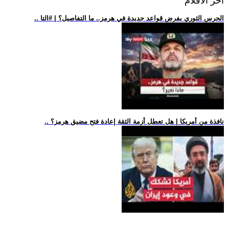
اخر الافلام
.. الحرس الثوري يفرض قواعد جديدة في هرمز.. ما التفاصيل؟ | #التا
.. نافذة من أمريكا | هل تعطل أزمة الثقة إعادة فتح مضيق هرمز؟