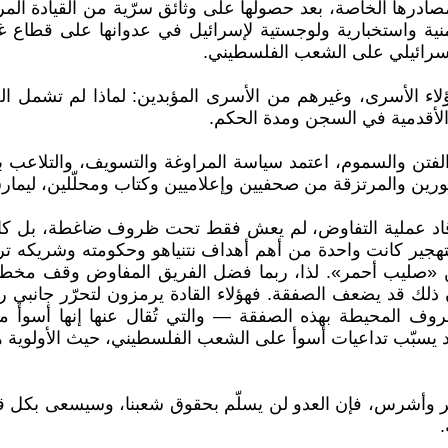
درها الخاصة، بعد حصولها على وثائق سرّية من القيادة الم
ة واستخبارية ولوجستية لإسرائيل في عدوانها على قطاع 
لإسرائيلي على الشعب الفلسطيني.
اء الأسرى، وغيرهم من الأسرى المؤبدين: لماذا لم تشمل ا
 الأقدمية في السجن ومدة الحكم.
 الفتن والسموم، اعتمد سياسة المراوغة والتسويف، والتلاعب ب
أجورين والمرتزقة من صحفيين وإعلاميين وكتاب ومحلّلين، ليم
قاد عملية التفاوض، لم يعش فقط تحت ظروف ضاغطة، بل كا
هجير كانت واحدة من أهم أهداف نتنياهو وحكومته وشريكه ترامب
 «صليب أحمر». لذا، ربما فضل الفريق المفاوض وقف مخططات
أن ذلك قد يضعف الصفقة. فهؤلاء القادة يرمزون لتحرّر جان
 المحيطة بهذه الصفقة — والتي تُقال عنها إنها أسوأ مقا
د يسبّب تداعيات أسوأ على الشعب الفلسطيني، حيث الأولو
ر وأشرس، فإن العدو لن يسلّم بحقوق شعبنا، وسيسعى بكل قوّ
.