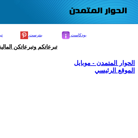
بودكاست
بنترست
تي
تبرعاتكم وتبرعاتكن المال
الحوار المتمدن - موبايل
الموقع الرئيسي