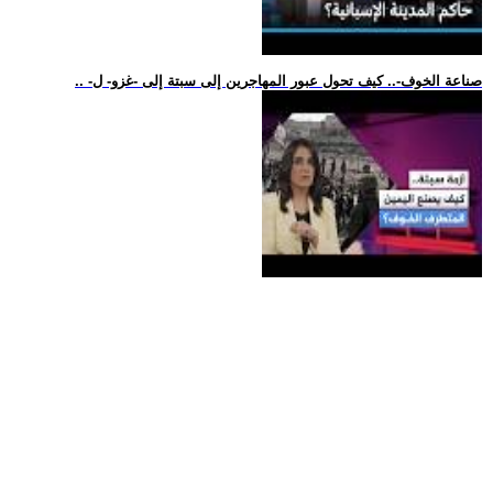
.. -صناعة الخوف-.. كيف تحول عبور المهاجرين إلى سبتة إلى -غزو- ل