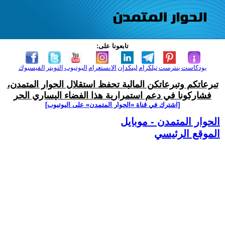
تابعونا على:
بودكاست
بنترست
تيلكرام
لينكدإن
الانستغرام
اليوتيوب
التويتر
الفيسبوك
تبرعاتكم وتبرعاتكن المالية تحفظ استقلال الحوار المتمدن،
فشاركونا في دعم استمرارية هذا الفضاء اليساري الحر
[اشترك في قناة ‫«الحوار المتمدن» على اليوتيوب]
الحوار المتمدن - موبايل
الموقع الرئيسي