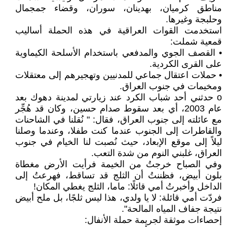
مناطق كرميان، بهدينان، سوران، وقضاء جمجمال
وحلبجة وغيرها.
استخدمت القوات العراقية في هذه الحملة أساليب
قمعية شملت:
• القصف الجوي والمدفعي باستخدام الأسلحة الكيماوية
على القرى الكردية.
• حملات اعتقال جماعي للمدنيين وتهجيرهم إلى معتقلات
ومخيمات في جنوب العراق.
o حدثني أحد شباب الكرد عند زيارتي لمدينة دهوك بعد
عام 2003، أي بعد سقوط صدام حسين، وكان قد هُجِّر
مع عائلته إلى جنوب العراق، فقال: " نُقلنا في الشاحنات
والقاطرات إلى الجنوب عندما كنت طفلا، وعندما وصلنا
ليلاً إلى موقع الإبعاد، حيث نُصبت لنا الخيام في جنوب
العراق، غلبني النوم من شدة التعب.
وفي الصباح خرجتُ من الخيمة فرأيت الأرض مغطاة
بلون أبيض، فظننتُ أن الثلج قد تساقط، فهرعتُ إلى
الداخل وأخبرتُ أمي قائلًا: ماما، الثلج يغطي المكان!
فردّت أمي قائلة: لا يا ولدي، هذا ليس ثلجًا، بل ملح أبيض
نتيجة جفاف المياه المالحة".
إحصاءات موثقة لجريمة حملة الأنفال: