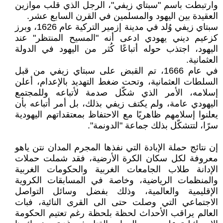
وارتبطت باسم "سبتاي زيفي"، الرجل الذي قلب موازين
العقيدة بين اليهود والمسلمين في القرن السابع عشر.
سبتاي زيفي وُلد في مدينة إزمير التركية عام 1626، وبرز
كزعيم ديني يهودي ادعى أنه "المسيح المنتظر" عند
اليهود، اجتذب حوله أتباعًا كُثر من اليهود في الدولة
العثمانية.
في عام 1666، تم القبض على سبتاي زيفي من قبل
السلطات العثمانية، وتحت ضغط التهديد بالإعدام، أعلن
إسلامه، الأمر الذي شكّل صدمة لأتباعه وللمجتمع
اليهودي عامة، ولم يكتف زيفي بذلك، بل أمر أتباعه بأن
يعلنوا إسلامهم ظاهريًا مع الاحتفاظ بمعتقداتهم اليهودية
سرًا، لتتشكّل بذلك جماعة "الدونمة".
إن نتائج حملة الإبادة التي نفذها المجرم المدان نتن ياهو
معروفة لكل سكان الكرة الأرضية، فقد شملت حملات
الإدانة طلاب الجامعات الغربية والحكومات الغربية
والمنظمات الرياضية، وخاصة في المسابقات الكروية
الإقليمية والعالمية، وذلك بفضل وسائل التواصل
الاجتماعي التي وصلت حتى الى القرى النائية، فبات
العالم يراقب الأحداث لحظة بلحظة رغم تعتيم الحكومة