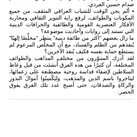
صدام حسين الفردي.
• ألم يحن الوقت للشباب العراقي المثقف، من جميع
المكونات والطوائف، لرفع راية التنوير الثقافي ومحاربة
الأفكار العنصرية القومية والطائفية والخرافات الدينية
التي تستند إلى روايات وأحاديث موضوعة؟
ما زال بعضهم "اكثر من طائفة دينية" ينتظر "مخلِّصًا إلهيًا"
يُنقذهم من الظلم والفساد، مع أن المخلِّص المزعوم لم
يستطع حماية نفسه فكيف يُنقذ الآخرين؟
لقد أدرك المتنوّرون من مختلف المذاهب والطوائف
المختلفة، أن كثيرًا من هذه الفرق أُنشئت من قبل وعاظ
السلاطين لإضفاء قداسة روحية مصطنعة على زعمائها،
ليتاجروا باسم الدين والمذهب، وليَكْسِبُوا أموالَ النذورِ
والزكاةِ والصدقاتِ، حتى أصبح عدد تلك الفرق يفوق
الحصر.