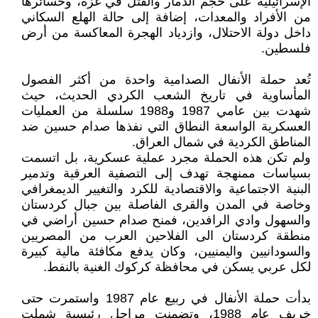
الإسرائيلية على حجم الدمار والقتل في غزة، وخسائرها
من الأفراد والمعدات، إضافة إلى حالة الهلع السكاني
داخل دولة الاحتلال، وازدياد الهجرة المعاكسة من أرض
فلسطين.
تُعد حملة الأنفال الصدامية واحدة من أكثر الفصول
المأساوية في تاريخ الشعب الكردي الحديث، حيث
شهدت بين عامي 1987 و1988 سلسلة من العمليات
العسكرية الواسعة النطاق التي نفذها صدام حسين ضد
المناطق الكردية في شمال العراق.
ولم تكن هذه الحملة مجرد عملية عسكرية، بل اتسمت
بسياسات ممنهجة تهدف إلى التصفية العرقية وتدمير
البنية الاجتماعية والاقتصادية للكرد والتغيير الديمغرافي
وخاصة في المدن والقرى الفاصلة بين جبال كردستان
والسهول وادي الرافدين، فمنح صدام حسين أراضي في
منطقة كردستان الى الفلاحين العرب من المصريين
والسودانيين واليمنيين، وكان يدفع مكافئة مالية كبيرة
لكل عربي يسكن في محافظة كركوك الغنية بالنفط.
بدأت حملة الأنفال في ربيع عام 1987 واستمرت حتى
خريف عام 1988، وتضمنت مراحل رئيسية شملت