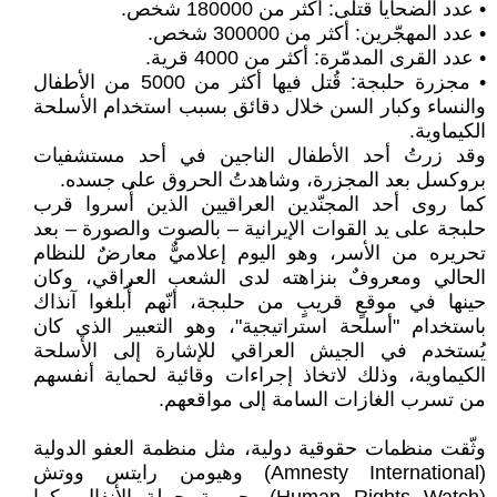
• عدد الضحايا قتلى: أكثر من 180000 شخص.
• عدد المهجّرين: أكثر من 300000 شخص.
• عدد القرى المدمّرة: أكثر من 4000 قرية.
• مجزرة حلبجة: قُتل فيها أكثر من 5000 من الأطفال
والنساء وكبار السن خلال دقائق بسبب استخدام الأسلحة
الكيماوية.
وقد زرتُ أحد الأطفال الناجين في أحد مستشفيات
بروكسل بعد المجزرة، وشاهدتُ الحروق على جسده.
كما روى أحد المجنّدين العراقيين الذين أُسروا قرب
حلبجة على يد القوات الإيرانية – بالصوت والصورة – بعد
تحريره من الأسر، وهو اليوم إعلاميٌّ معارضٌ للنظام
الحالي ومعروفٌ بنزاهته لدى الشعب العراقي، وكان
حينها في موقعٍ قريبٍ من حلبجة، أنّهم أٌبلغوا آنذاك
باستخدام "أسلحة استراتيجية"، وهو التعبير الذي كان
يُستخدم في الجيش العراقي للإشارة إلى الأسلحة
الكيماوية، وذلك لاتخاذ إجراءات وقائية لحماية أنفسهم
من تسرب الغازات السامة إلى مواقعهم.
وثّقت منظمات حقوقية دولية، مثل منظمة العفو الدولية
(Amnesty International) وهيومن رايتس ووتش