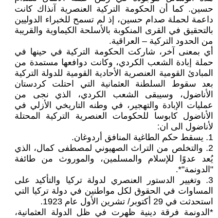
حسين. كما أن الحكومة التركية العنصرية آنذاك كانت
داعمة لحملة صدام حسين، إذ لم تسمح للخبراء الدوليين
بالتحقيق في القرى المنكوبة بالأسلحة الكيماوية والقريبة
من الحدود التركية – العراقية.
أي بمعنى آخر، شاركت الحكومة التركية في حينها في
حملة إبادة الشعب الكردي، وكانت دوافعها مستمدة من
المبادئ القومية العنصرية الأحادية القومية للدولة التركية
بعد سقوط السلطنة العثمانية التي احتلت كردستان
الأناضول، وسيبقى الشعب الكردي، الذي نجى من
عمليات الإبادة والتهجير، في وطنه التاريخي الأزلي في
الأناضول كابوسا للحكومات العنصرية التركية المحتلة
لأناضول الى ان:
1. يسقط حكم الطاغية المنافق أردوغان.
2. والتخلص من التراث الصهيوني لمصطفى كمال، الذي
يُعد عدوًا للإسلام والمسلمين، والموروث من طائفة
"الدونمة"*.
3. وتغيير الدستور العنصري لدولة تركيا والتأكيد على
المساوات في الحقوق لكل مواطنين في دولة تركيا التي
استحدثت في 29 أكتوبر/ تشرين الأول عام 1923.
*الدونمة فرقة دينية ظهرت في ظل الدولة العثمانية،