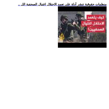
.. منظمات حقوقية تنشر أدلة على تعمد الاحتلال اغتيال الصحفية الل