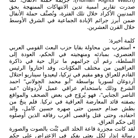
(Human Rights Watch)، جريمة حملة الأنفال، كما
صدرت تقارير أممية تدين الانتهاكات الممنهجة بحق
المدنيين الأكراد خلال تلك الفترة، وتُصنَّف حملة الأنفال
ضمن أبرز جرائم الإبادة الجماعية في الشرق الأوسط
خلال القرن العشرين.
كلمة أخيرة:
• أستغرب من محاولة بقايا حزب البعث القومي العربي
العنصري، بمبادئه ومنهجيته في الحكم، العودة إلى
السلطة، رغم أن جرائمهم ما تزال حية في ذاكرة
العراقيين من مختلف المكوّنات، وقد اختاروا الرئيس
القادم للعراق وهو مقيم في تركيا، ليعيدوا سيناريو احتلال
أردوغان لسوريا بواسطة "أبو محمد الجولاني" احمد
الشرع وذلك باستخدام عراقي عميل لأردوغان "عبد
الناصر الجنابي"، فهو يُروّج في بعض الصحف والمواقع
بصفته قائد المعارضة العراقية في تركيا. فلم ينجُ من
بطش صدام حسين حتى صهره حسين كامل، والد
احفاده، وحتى قتل واقصى أقرب رفاقه الذين أوصلوه
إلى حكم العراق.
لقد كانت مجزرة قاعة الخلد التي بُثّت بالصوت والصورة
رسالة إنذار لكل بعثي يفكر في الاعتراض على حكم