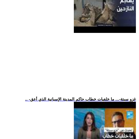
.. -غزو سبتة-... ما خلفيات خطاب حاكم المدينة الإسبانية الذي أعق