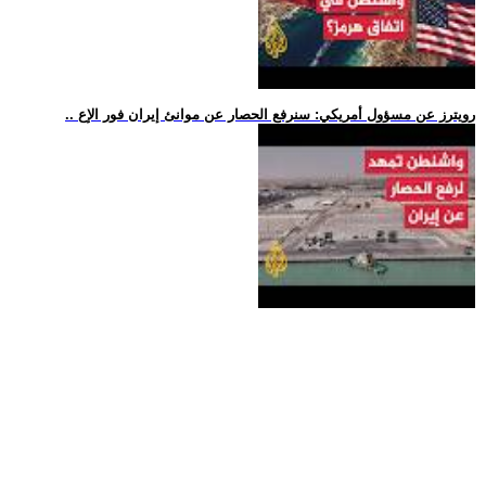
.. رويترز عن مسؤول أمريكي: سنرفع الحصار عن موانئ إيران فور الإع