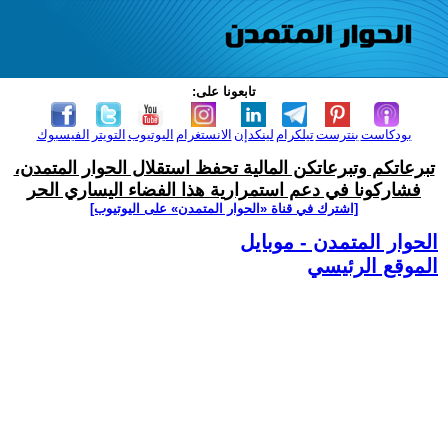
تابعونا على:
بودكاست
بنترست
تيلكرام
لينكدإن
الانستغرام
اليوتيوب
التويتر
الفيسبوك
تبرعاتكم وتبرعاتكن المالية تحفظ استقلال الحوار المتمدن،
فشاركونا في دعم استمرارية هذا الفضاء اليساري الحر
[اشترك في قناة ‫«الحوار المتمدن» على اليوتيوب]
الحوار المتمدن - موبايل
الموقع الرئيسي