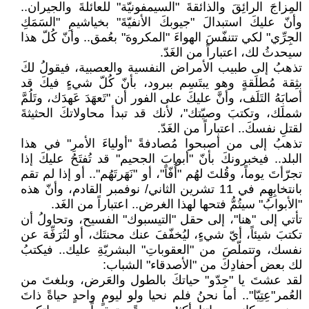
المِزاجَ الرائِقَ والذائقةَ "السيمفونيّة" للعائلةَ والجيران..
وأنّ عليكَ استبدالَ "جيوبكَ الأنفيّةَ" بخياشيمِ "السَمَكِ
الجِرِّي" لكي تتنفّسَ الهواءَ "المكروهَ" بعُمق.. وأنّ كُلّ هذا
سيحدثُ لك، اعتباراً من الغَدّ.
تذهبُ إلى طبيب الأمراض النفسية والعصبية، فيقولُ لكَ
بثِقة مُطلَقةٍ وهو يبتَسِم ببرود، بأنّ كُلّ شيءٍ فيكَ قد
أصابَهُ التَلَف، وأنَّ عليكَ على الفور أن "تَعهَدَ عَهدَك، وتَلُمَّ
شملَك، وتكتبَ وصيّتك"، لأنك قد تبدأ محاولاتكَ الحثيثةَ
لقتلِ نفسكَ.. اعتباراً من الغَدّ.
تذهبُ إلى من أصبحوا مُصادفةً "أولياءَ الأمرِ" في هذا
البلد.. فيخبرونكَ بأنّ "أبوابَ الجحيم" قد تُفتَحُ عليكَ إذا
تجرّأتَ يوماً، وقُلتَ لهُم "أُفّاً"، أو "نَهَرتَهُم".. أو إذا لم تقم
بانتخابِهِم في 11 تشرين الثاني/ نوفمبر القادم، وأنّ هذه
"الأبوابُ" سيتُمُّ فتحها لهذا الغرض.. اعتباراً من الغَد.
تأتي إلى "هنا"، إلى حقل "التيسبوك" الفسيح، وتحاولُ أن
تكتبَ شيئاً، أيّ شيءٍ، ليُخفّفَ عنك محنتَك، أو لتُرَفِّهَ عن
نفسك، وتتملّصَ من "العقوباتِ" البشريّةِ عليك.. فيكتبُ
لك بعض أحفادِكَ من "الأصدقاء" الشباب:
لقد عشتَ يا "جِدّو" حياتكَ بالطول والعَرض، وبلغتَ من
العُمر"عِتِيّا".. أما نحنُ فلم نحيا ولو ليومٍ واحدٍ حياةً ذاتَ