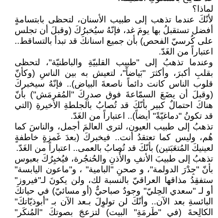
لماذا؟
لأنّكَ عندما تذهب إلى طبيب الأسنان، لتحظى بابتسامةٍ
أفضل تستقبلُ بها يومَ غد، فإنّهُ سيُخبرُكَ (وقبلَ أن تجلس
على كُرسيّ الفحص) بأن جميع اسنانكَ قد تبدأ بالتساقط..
اعتباراً من الغَدّ.
وعندما تذهبُ إلى "طبيب القلبيّةِ والباطنيّة"، لتحظى
بقلبِ أكبرَ، وأكثرَ "بَياضاً"، لتعيش به بين الناسِ (وكأنّ
قلوب الناس كانت دائماً ناصعةَ البياض).. فإنّهُ سيخبركَ
(وقبلَ أن يضَعَ السمّاعةَ فوق صدرِكَ "المُقرمَش") بأنّ
هناكَ احتمالٌ كبير بأنّكَ قد تُصابُ بالجلطةِ الأخيرةِ (التي
قد تكونُ "دماغيّةً" أيضاً).. اعتباراً من الغَدّ.
تذهبُ إلى طبيب العيون، لترى العالمَ أجمل، والناسَ كما
هُم، وليس كما تعتقدُ أنت.. فيخبركَ (بعدَ غَمزةٍ خاطفةٍ
لعينيكَ المُتعَبَتين) بأنّكَ قد تُصابُ بالعمى.. اعتباراً من الغَدّ.
تذهبُ إلى طبيبَ الأنفِ والأُذنِ والحُنجُرة، فيُخبِرُكَ بعبوس
بأنّ "جِدْرَ الدولمة"، و صحنِ "البامية" ، و"ماعون اليابسة"
ستفقِدُ مذاقها العراقيّ بالنسبة لك، ولن يكونَ لـ"فيروز"
أو لـ "سعدي الحِليّ" وجودٌ صباحيٌّ (أو مسائيّ) في حياتكَ
البائسةِ بعد الآن.. وأنّكَ لن تولوِلَ بـعد الآن بـ "أبوذيّاتكَ"
الكالِحةَ (في "طَرمَةِ" البيت) لتزعجَ بصوتكَ "المُنكَر"