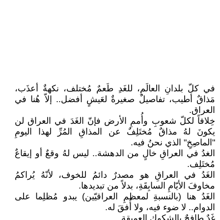
في كلّ بلدانِ العالَمِ، للغَدِ طَعمٌ مُختلف، نكهةٌ أعذَب،
مَذاقٌ أطيب، تفاصيلٌ صغيرةٌ لعَيشٍ أفضل.. إلاّ هُنا في
العراق.
خِلافاً لكلّ شعوبِ وأُممِ الأرض فإنّ الغَدَ في العراق لن
يكونَ لهُ مذاقٌ مُختَلِفٌ عن المذاقِ المُرِّ لهذا اليومِ
"الماصِخِ" الذي نحنُ فيه.
الغدُ في العراقِ خالٍ من الدهشة.. ليس لهُ وقعٌ أو إيقاعٌ
مُختَلِف.
الغَدُ في العراقِ هو مصدرٌ دائمُ للخوف، لأنّهُ يُراكمُ
مخاوفَ الأيّامِ السابِقَةِ، بدلاً من تبديدها.
الغَدُ هنا (بالنسبةِ لمعظمِ العراقيّين) يبدو مُظلِما على
الدوام.. لا ضوء فيه، ولا أُفقَ له.
غَدٌ طافِحٌ بالشكوكِ العميقة.