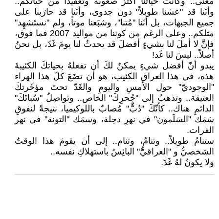
معنى.. وكانت حياتنا أكثرُ صعوبةً وتعقيداً من حياتكم..
وأنّنا قد "عشنا طويلاً" دون جدوى، وأنّنا قد حارَبنا على
جميع الجبهات، بل أنّنا "مُتنا"، وشبَعنا موتاً، ولم "نستَشهِد"
مثلكم.. وعلى الرغم من كوننا من مواليد 2007 فما فوق،
فإنَّ لا أملَ لنا بشيءٍ أفضلَ قد يحدثُ لنا يومَ غَدّ، بل نحنُ
أصلاً.. ليسَ لنا غَد!
يبدو أنّ أفضل شيءٍ يمكنُ لكَ أن تفعلهُ بحياتكَ الكئيبةَ
هذه، في هذا العراق الكئيب، هو أن تضَعَ كلّ هذا الهراء
"الوجوديّ" حول الأمسِ واليومِ والغَدّ تحتَ مؤخّرتكَ
العتيقة.. وتذهبُ إلى "جُحرِكَ" الخاص.. وتواصِلُ "سُباتَكَ"
الدائمِ هناك.. كأنّكَ "دُبٌّ" مُصابٌ باللوكيميا، نتيجةً لنفوقِ
سَمَك "السَلَمون" في نهرِ دجلة، وسمَك "التونة" في نهر
الفرات.
ستنامُ طويلاً.. وتنامُ، وتنام.. إلى أن يقومَ هذا الوقتُ
الشخصيُّ و "العراقيُّ" البائِسُ باستهلاكِ نفسه..
ولا يكونُ لهُ غَدّ.