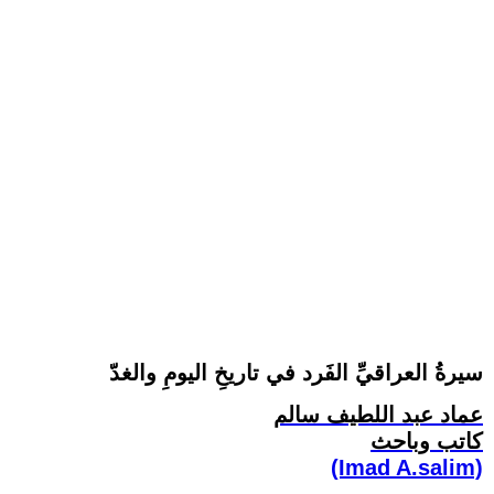
سيرةُ العراقيِّ الفَرد في تاريخِ اليومِ والغدّ
عماد عبد اللطيف سالم
كاتب وباحث
(Imad A.salim)