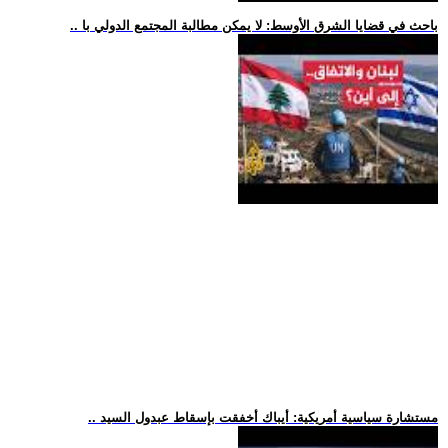
.. باحث في قضايا الشرق الأوسط: لا يمكن مطالبة المجتمع الدولي با
.. مستشارة سياسية أمريكية: أيباك أخفقت بإسقاط عبدول السيد