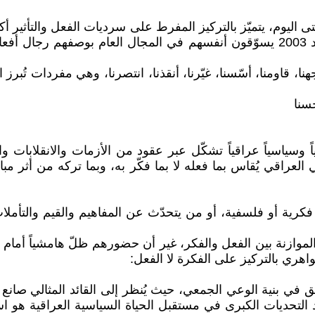
يوم، يتميّز بالتركيز المفرط على سرديات الفعل والتأثير أك
والساسة العراقيين في العهود الملكية أو الجمهورية أو ما بعد 2003 يسوّقون أنفسهم 
قاومنا، أسّسنا، غيّرنا، أنقذنا، انتصرنا، وهي مفردات تُبرز ال
سنا
ياً وسياسياً عراقياً تشكّل عبر عقود من الأزمات والانقلابا
لعراقي يُقاس بما فعله لا بما فكّر به، وبما تركه من أثر مب
فكرية أو فلسفية، أو من يتحدّث عن المفاهيم والقيم والتأملا
وازنة بين الفعل والفكر، غير أن حضورهم ظلّ هامشياً أمام اله
اهري بالتركيز على الفكرة لا الفعل:
نية الوعي الجمعي، حيث يُنظر إلى القائد المثالي صانع للأ
التحديات الكبرى في مستقبل الحياة السياسية العراقية هو استع