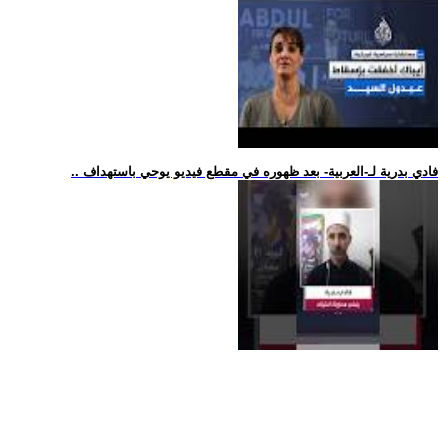
.. فادي بدرية لـ-العربية- بعد ظهوره في مقطع فيديو يوحي باستهداف