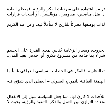
ثر من اعتماده على سرديات الفكر والرؤية. فمعظم القادة
في المجال العام بوصفهم رجال أفعال مثل مناضلين، مقاوِمين، مؤسِّسين، أو أصحاب قرارات
ذات بوصفها محركاً للتاريخ لا متأملاً فيه. وعن عبد الكريم
ت والحروب، ومعيار الزعامة يُقاس بمدى القدرة على الحسم
اشر لا بما قدّمه من مشروع فكري أو أخلاقي بعيد المدى.
ت النظرية. فالفكر في الخطاب السياسي العراقي غالباً ما
يمنة الثقافية للنموذج البطولي – العملي الذي يتفوّق فيه
حداث لا قارئ لها، مما جعل السياسة تميل إلى الانفعال
ادة التوازن بين العمل والفكر، التنفيذ والرؤية، بحيث لا