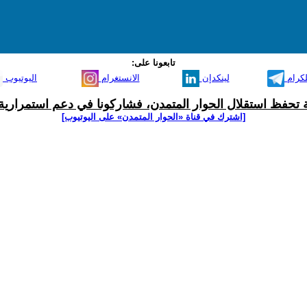
تابعونا على:
لكرام
لينكدإن
الانستغرام
اليوتيوب
ية تحفظ استقلال الحوار المتمدن، فشاركونا في دعم استمرارية 
[اشترك في قناة ‫«الحوار المتمدن» على اليوتيوب]