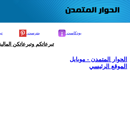
بودكاست
بنترست
تي
تبرعاتكم وتبرعاتكن المال
الحوار المتمدن - موبايل
الموقع الرئيسي