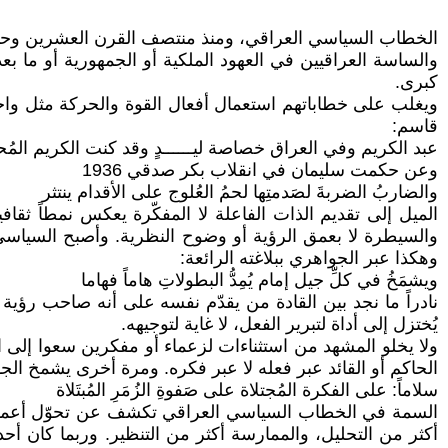
الخطاب السياسي العراقي، ومنذ منتصف القرن العشرين وحتى ال
كبرى.
ويغلب على خطاباتهم استعمال أفعال القوة والحركة مثل واجهنا، 
قاسم:
عبد الكريم وفي العراق خصاصة ليــــــدٍ وقد كنت الكريم المُح
وعن حكمت سليمان في انقلاب بكر صدقي 1936
والضاربُ الضربةَ لصَدمتِها لحمُ العُلوج على الأقدام ينتثر
الميل إلى تقديم الذات الفاعلة لا المفكّرة يعكس نمطاً ثقاف
والسيطرة لا بعمق الرؤية أو وضوح النظرية. وأصبح السياسي ا
وهكذا عبر الجواهري ببلاغته الرائعة:
ويشمَخُ في كلِّ جيل إمام يُمِدُّ البطولاتِ هاماً فهاما
نادراً ما نجد بين القادة من يقدّم نفسه على أنه صاحب رؤية 
يُختزل إلى أداة لتبرير الفعل، لا غاية لتوجيهه.
ولا يخلو المشهد من استثناءات لزعماء أو مفكرين سعوا إلى الم
الحاكم أو القائد عبر فعله لا عبر فكره. ومرة أخرى يشمخ الجو
سلاماً: على الفكرة المُجتلاة على صَفوةِ الزُمَرِ المُبتَلاة
السمة في الخطاب السياسي العراقي تكشف عن تحوّل أعمق في ب
أكثر من التحليل، والممارسة أكثر من التنظير. وربما كان أحد 