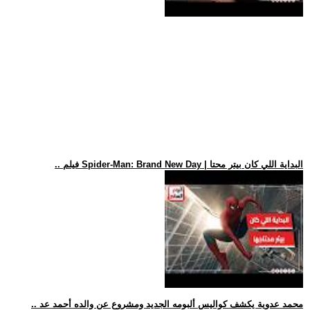
.. فيلم Spider-Man: Brand New Day | البداية اللي كان بيتر محتا
.. محمد عدوية يكشف كواليس ألبومه الجديد ومشروع عن والده أحمد عد