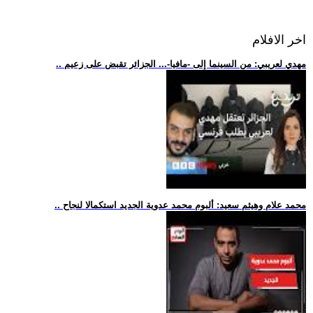
اخر الافلام
.. مهدي لعريبي: من السينما إلى -مافيا-... الجزائر تقبض على زعيم
.. محمد علام وهيثم سعيد: ألبوم محمد عدوية الجديد استكمالا لنجاح