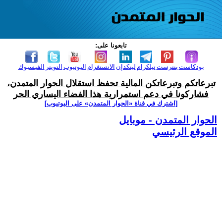
تابعونا على:
بودكاست
بنترست
تيلكرام
لينكدإن
الانستغرام
اليوتيوب
التويتر
الفيسبوك
تبرعاتكم وتبرعاتكن المالية تحفظ استقلال الحوار المتمدن،
فشاركونا في دعم استمرارية هذا الفضاء اليساري الحر
[اشترك في قناة ‫«الحوار المتمدن» على اليوتيوب]
الحوار المتمدن - موبايل
الموقع الرئيسي