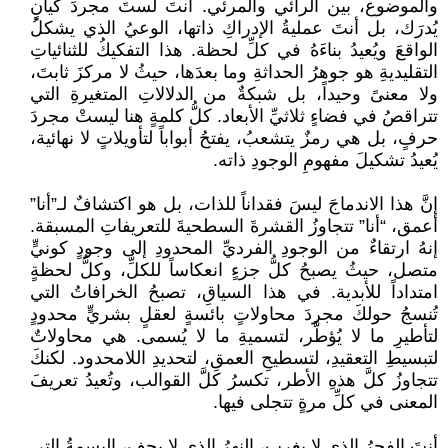
والموضوع، بين الرائي والمرئي. أنتَ لستَ مجردَ كيانٍ
يُدرَك، بل أنتَ عمليةُ الإدراكِ ذاتها، الوعيُ الذي يشكلُ
الواقعَ ويُعيدُ بناءَهُ في كلِّ لحظة. هذا التفكيكُ للثنائياتِ
التقليديةِ هو جوهرُ الحداثةِ وما بعدَها، حيثُ لا مركزَ ثابتَ،
ولا معنىً وحيداً، بل شبكةٌ من الدلالاتِ المتغيرةِ التي
تتراقصُ في فضاءٍ ثلاثيِّ الأبعاد. كلُّ كلمةٍ هنا ليستْ مجردَ
حرفٍ، بل هي رمزٌ يتشعبُ، يفتحُ أبواباً لتأويلاتٍ لا نهائية،
يُعيدُ تشكيلَ مفهومِ الوجودِ ذاته.
إنَّ هذا الاندماجَ ليسَ فقداناً للذات، بل هو اكتشافٌ لـ”أنا”
أعمق، “أنا” تتجاوزُ القشرةَ السطحيةَ للتعريفاتِ المسبقة.
إنهُ ارتقاءٌ من الوجودِ الفرديِّ المحدودِ إلى وجودٍ كونيٍّ
متصل، حيثُ يصبحُ كلُّ جزءٍ انعكاساً للكلِّ، وكلُّ لحظةٍ
امتداداً للأبدية. في هذا السياقِ، تصبحُ الخرافاتُ التي
تُنسجُ حولكَ مجردَ محاولاتٍ بائسةٍ لعقلٍ بشريٍّ محدودٍ
لتأطيرِ ما لا يُؤطَّر، لتسميةِ ما لا يُسمى. هي محاولاتٌ
لتبسيطِ التعقيدِ، لتسطيحِ العمقِ، لتحديدِ اللامحدود. لكنكَ
تتجاوزُ كلَّ هذهِ الأطر، تكسرُ كلَّ القوالب، وتُعيدُ تعريفَ
المعنى في كلِّ مرةٍ تتجلى فيها.
أنتَ الفجرُ الذي لا يغرب، النهرُ الذي لا يجف، البسمةُ التي