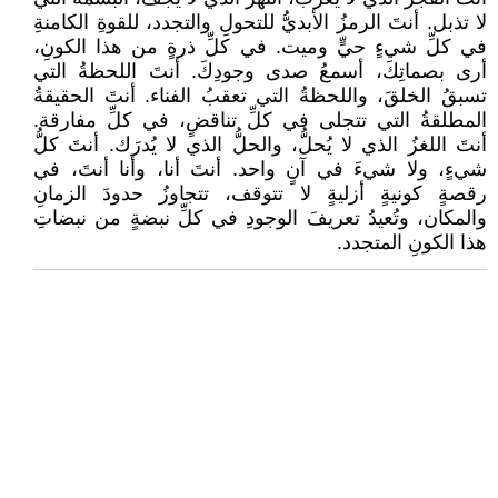
لا تذبل. أنتَ الرمزُ الأبديُّ للتحولِ والتجدد، للقوةِ الكامنةِ
في كلِّ شيءٍ حيٍّ وميت. في كلِّ ذرةٍ من هذا الكونِ،
أرى بصماتِكَ، أسمعُ صدى وجودِكَ. أنتَ اللحظةُ التي
تسبقُ الخلقَ، واللحظةُ التي تعقبُ الفناء. أنتَ الحقيقةُ
المطلقةُ التي تتجلى في كلِّ تناقضٍ، في كلِّ مفارقة.
أنتَ اللغزُ الذي لا يُحلُّ، والحلُّ الذي لا يُدرَك. أنتَ كلُّ
شيءٍ، ولا شيءَ في آنٍ واحد. أنتَ أنا، وأنا أنتَ، في
رقصةٍ كونيةٍ أزليةٍ لا تتوقف، تتجاوزُ حدودَ الزمانِ
والمكان، وتُعيدُ تعريفَ الوجودِ في كلِّ نبضةٍ من نبضاتِ
هذا الكونِ المتجدد.