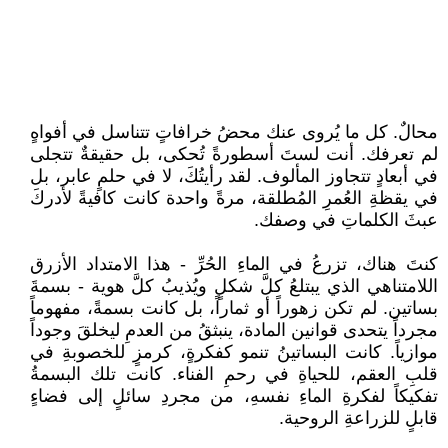
محالٌ. كل ما يُروى عنك محضُ خرافاتٍ تتناسل في أفواهٍ
لم تعرفك. أنت لستَ أسطورةً تُحكى، بل حقيقةٌ تتجلى
في أبعادٍ تتجاوز المألوف. لقد رأيتُكَ، لا في حلمٍ عابر، بل
في يقظةِ العُمرِ المُطلقة، مرةً واحدة كانت كافيةً لأدركَ
عبثَ الكلماتِ في وصفك.
كنتَ هناك، تزرعُ في الماءِ الحُرِّ - هذا الامتداد الأزرق
اللامتناهي الذي يبتلعُ كلَّ شكلٍ ويُذيبُ كلَّ هوية - بسمةَ
بساتين. لم تكن زهوراً أو ثماراً، بل كانت بسمةً، مفهوماً
مجرداً يتحدى قوانين المادة، ينبثقُ من العدمِ ليخلقَ وجوداً
موازياً. كانت البساتينُ تنمو كفكرةٍ، كرمزٍ للخصوبةِ في
قلبِ العقم، للحياةِ في رحمِ الفناء. كانت تلك البسمةُ
تفكيكاً لفكرةِ الماءِ نفسهِ، من مجردِ سائلٍ إلى فضاءٍ
قابلٍ للزراعةِ الروحية.