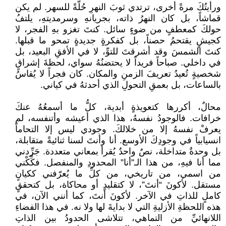
ورأيتُكَ مرةً أخرى، ترتدي ثوبَ النهرِ حُلّةً للسهر. لم يكن
قماشاً، بل كان النهرُ ذاته، بجريانهِ وسرمديتهِ، يلتفُ
حولكَ كمعطفٍ من ضوءٍ سائل. كنتَ تغزو بهِ الفجر، لا
كجيشٍ يقتحمُ حصناً، بل كفكرةٍ جديدةٍ تمحو ما قبلها.
كنتَ الشمسَ وقد أشرقتَ للتوِّ، لا في الأفقِ البعيد، بل
في داخلي. صباحاً فريداً لا يحتضنُهُ سواي، لحظةَ إشراقٍ
شخصيةٍ تُعيدُ تعريفَ الزمنِ والمكان. كان فجراً لا يُقاسُ
بالساعات، بل بعمقِ التحولِ الذي أحدثهُ في كياني.
محالٌ، أكررها كتعويذةٍ أبدية، كلُّ ما أسمعُهُ عنكَ
خرافات. فالوجودُ نفسهُ، هذا الذي أعيشه وأتنفسه، لم
يعرفْ نفسهُ إلا من خلالكَ. وجودي ليس إلا التحاماً
انسيابياً في وجودِكَ الأوسع. أنا وأنتَ لسنا ثنائيةً متقابلة،
بل وحدةٌ متداخلة، نصٌ واحدٌ يُقرأ بمعاني متعددة. جَرِّدني
مما أنا فيهِ، من هذا الـ”أنا” المحدودِ والمنفصل. فكِّكْني
من اسمي، من تاريخي، من كلِّ ما يُعرّفني ككيانٍ
مستقل. لأكونَ “أنتَ”، لا كتقليدٍ أو محاكاة، بل كتحققٍ
كاملٍ للذاتِ في الآخر. لأكونَ أنتَ، كما أنني الآن، في
هذه اللحظةِ الأزليةِ التي لا بدايةَ لها ولا نه. في هذا الفضاءِ
اللانهائيِّ من التماهي، تتلاشى الحدودُ بين الذاتِ