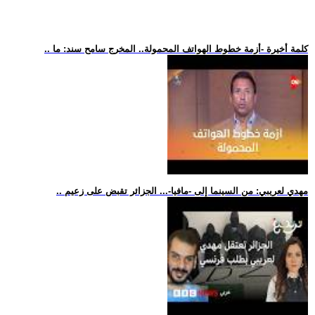
.. كلمة أخيرة -أزمة خطوط الهواتف المحمولة.. المخرج سامح سند: ما
.. مهدي لعريبي: من السينما إلى -مافيا-... الجزائر تقبض على زعيم