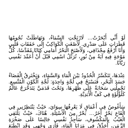
لَوْ أَنِّي أَبْحَرْتُ… لَارْتَجَّتِ السَّمَاءُ، وَتَهَاطَلَتْ نُجُومُهَا
قَطَرَاتٍ عَلَى صَدْرِي. لَأَصْغَتِ الْكَوَاكِبُ إِلَى خَفَقَاتِ قَلْبِي
وَأَنَا أَرْفَعُ مِجْذَافِي، وَلَأَصْبَحَ الْبَحْرُ أَمَامِي كِتَابًا مُقَدَّسًا، كُلُّ
مَوْجَةٍ فِيهِ آيَةٌ مِنْ نُورٍ، تُرَتِّلُ اسْمِي قَبْلَ أَنْ أُعَمِّدَ نَفْسِي
رَبَّانًا.
عِنْدَهَا، تَتَكَسَّرُ الْحُدُودُ بَيْنَ الْمَاءِ وَالسَّمَاءِ، وَيَخْتَرِقُ الْفَضَاءُ
جَسَدَ الْبَحْرِ، فَنَسْبَحُ فِي لُجَّةٍ وَاحِدَةٍ: لُجَّةِ الْكَوْنِ الْمُتَّسِعِ.
تَحْمِلُنِي سَحَابَةٌ عَلَى ظَهْرِهَا، وَتَحْتَ قَدَمَيَّ يَتَدَحْرَجُ عَالَمٌ
كَلُؤْلُؤَةٍ فِي كَفِّ الْأَبَدِيَّةِ.
سَأَغُوصُ فِي أَعْمَاقٍ لَا يَعْرِفُهَا سِوَايَ، حَيْثُ يَنْتَظِرُنِي فِي
الْقَاعِ بَحْرٌ آخَرُ… بَحْرٌ مِنَ الْأَسْئِلَةِ. هُنَاكَ، حَيْثُ يَلْتَقِي
الْغَيْبُ بِالْمَكْشُوفِ، سَأَجِدُ نَفْسِي جَالِسًا عَلَى صَخْرَةِ
الزَّمَنِ، أُحَدِّقُ فِي مَرَايَا الْمَاءِ، فَأَرَى وَجْهِي وَقَدِ انْطَبَعَ