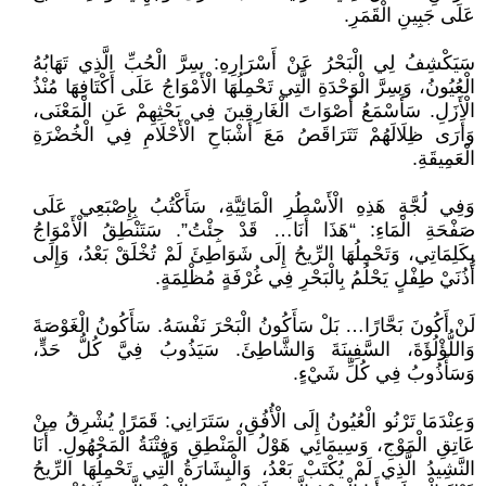
عَلَى جَبِينِ الْقَمَرِ.
سَيَكْشِفُ لِي الْبَحْرُ عَنْ أَسْرَارِهِ: سِرَّ الْحُبِّ الَّذِي تَهَابُهُ
الْعُيُونُ، وَسِرَّ الْوَحْدَةِ الَّتِي تَحْمِلُهَا الْأَمْوَاجُ عَلَى أَكْتَافِهَا مُنْذُ
الْأَزَلِ. سَأَسْمَعُ أَصْوَاتَ الْغَارِقِينَ فِي بَحْثِهِمْ عَنِ الْمَعْنَى،
وَأَرَى ظِلَالَهُمْ تَتَرَاقَصُ مَعَ أَشْبَاحِ الْأَحْلَامِ فِي الْخُضْرَةِ
الْعَمِيقَةِ.
وَفِي لُجَّةِ هَذِهِ الْأَسْطُرِ الْمَائِيَّةِ، سَأَكْتُبُ بِإِصْبَعِي عَلَى
صَفْحَةِ الْمَاءِ: “هَذَا أَنَا… قَدْ جِئْتُ”. سَتَنْطِقُ الْأَمْوَاجُ
بِكَلِمَاتِي، وَتَحْمِلُهَا الرِّيحُ إِلَى شَوَاطِئَ لَمْ تُخْلَقْ بَعْدُ، وَإِلَى
أُذُنَيْ طِفْلٍ يَحْلُمُ بِالْبَحْرِ فِي غُرْفَةٍ مُظْلِمَةٍ.
لَنْ أَكُونَ بَحَّارًا… بَلْ سَأَكُونُ الْبَحْرَ نَفْسَهُ. سَأَكُونُ الْغَوْصَةَ
وَاللُّؤْلُؤَةَ، السَّفِينَةَ وَالشَّاطِئَ. سَيَذُوبُ فِيَّ كُلُّ حَدٍّ،
وَسَأَذُوبُ فِي كُلِّ شَيْءٍ.
وَعِنْدَمَا تَرْنُو الْعُيُونُ إِلَى الْأُفُقِ، سَتَرَانِي: قَمَرًا يُشْرِقُ مِنْ
عَاتِقِ الْمَوْجِ، وَسِيمَائِي هَوْلُ الْمَنْطِقِ وَفِتْنَةُ الْمَجْهُولِ. أَنَا
النَّشِيدُ الَّذِي لَمْ يُكْتَبْ بَعْدُ، وَالْبِشَارَةُ الَّتِي تَحْمِلُهَا الرِّيحُ