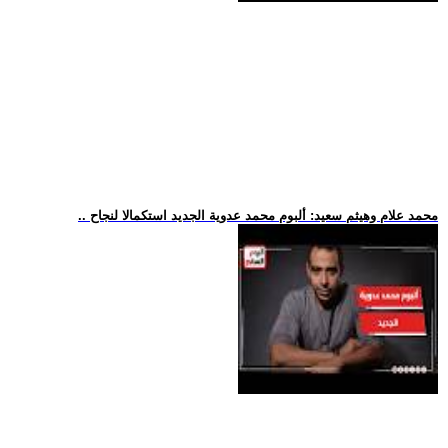
.. محمد علام وهيثم سعيد: ألبوم محمد عدوية الجديد استكمالا لنجاح