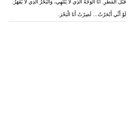
قَبْلَ الْمَطَرِ. أَنَا الْوَجْهُ الَّذِي لَا يَنْتَهِي، وَالْبَحْرُ الَّذِي لَا يُقْهَرُ.
لَوْ أَنِّي أَبْحَرْتُ… لَصِرْتُ أَنَا الْبَحْرَ.