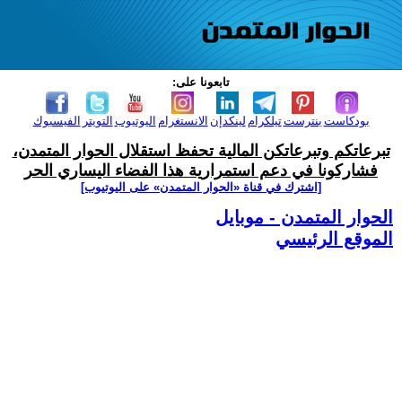
تابعونا على:
بودكاست
بنترست
تيلكرام
لينكدإن
الانستغرام
اليوتيوب
التويتر
الفيسبوك
تبرعاتكم وتبرعاتكن المالية تحفظ استقلال الحوار المتمدن،
فشاركونا في دعم استمرارية هذا الفضاء اليساري الحر
[اشترك في قناة ‫«الحوار المتمدن» على اليوتيوب]
الحوار المتمدن - موبايل
الموقع الرئيسي