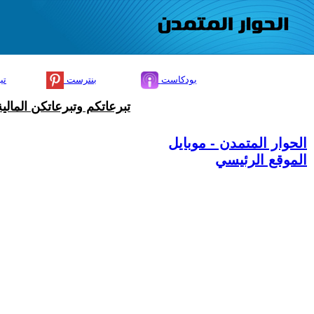
بودكاست
بنترست
تي
تبرعاتكم وتبرعاتكن المال
الحوار المتمدن - موبايل
الموقع الرئيسي