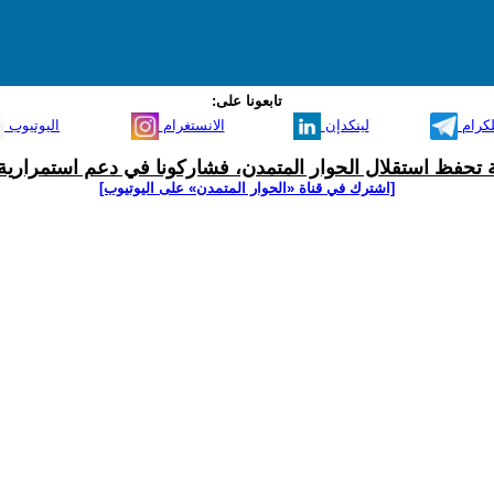
تابعونا على:
لكرام
لينكدإن
الانستغرام
اليوتيوب
ية تحفظ استقلال الحوار المتمدن، فشاركونا في دعم استمرارية 
[اشترك في قناة ‫«الحوار المتمدن» على اليوتيوب]