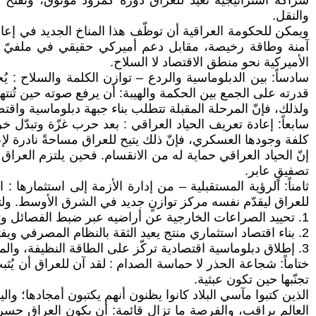
شراكة استراتيجية تعيد للعراق دوره كمزود موثوق، وتفتح الب
والنقل.
ويمكن للحكومة العراقية أن توظّف هذا المناخ الجديد في إعادة
آمنة وطاقة رخيصة، مقابل دعم أميركي حقيقي في ملفيّ التكن
الأميركية نحو منطق الاقتصاد لا السلاح.
سادساً: بين الدبلوماسية والردع – توازن الكلمة والسلاح :
قدرته على الجمع بين الحكمة والهيبة: أن يرفع صوته حين تُن
ولذلك، فإنّ المرحلة المقبلة تتطلب بناء جبهة دبلوماسية واق
سابعاً: إعادة تعريف الحياد العراقي : بعد حرب غزّة وتبدّل خ
كلفة وجودها العسكري، فإنّ ذلك يتيح للعراق مساحةً نادرة لإع
إنّ الحياد العراقي حماية له من الانقسام. فحين يلتزم العراق
تصفيقٍ عابر.
ثامناً: الرؤية المستقبلية – من إدارة الأزمة إلى استثمارها 
للعراق ليقدّم نفسه مركز توازنٍ جديد في الشرق الأوسط. ولتحق
1. تحييد الصراعات الخارجية عن أراضيه عبر ضبط الفصائل وتأكيد حصرية السلاح بيد الدولة.
2. بناء اقتصاد استثماري منتج يعيد الثقة بالنظام المصرفي ويفتح أبواب الشراكة أمام الشركات العالمية.
3. إطلاق دبلوماسية اقتصادية تركّز على الطاقة النظيفة، والموانئ، وربط العراق بشبكات التجارة الإقليمية الكبرى.
ختاماً: شجاعة الحذر لا حماسة الصدام : لقد آن للعراق أن
تجنّبها حين تكون عبثية.
الذين كتبوا مآسي البلاد كانوا يظنون أنهم يكتبون أمجادها؛ والي
العالم يراقب، والفرصة ما تزال قائمة: أن يكون العراق جسر ت