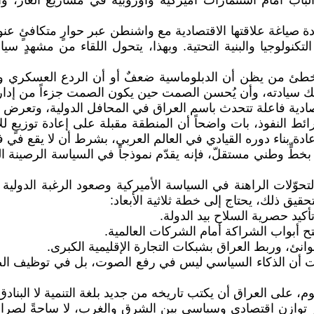
اب أمام استثمارات أميركية وأوروبية في مشاريع الغاز، والتك
 صياغة علاقتها الاقتصادية مع واشنطن عبر حوارٍ متكافئٍ عنوان
ولوجيا والبنية التحتية. وبهذا، يتحول اللقاء من مشهدٍ سيا
 يُخطئ من يظن أن الدبلوماسية ضعفٌ أو أن الردع العسكري وح
تهك سيادته، وأن يُحسن الصمت حين يكون الصمت جزءاً من إدارة
تصادية فاعلة تتحدث باسم العراق في المحافل الدولية، وتعرض ر
رائط النفوذ، بات واضحاً أن المنطقة مقبلة على إعادة توزيعٍ 
ادة بناء دوره القيادي في العالم العربي، بشرط أن لا يقع في ف
 بخطٍّ وطني مستقلّ، فإنه يقدّم نموذجاً في السياسة الرصينة ا
: التحوّلات الراهنة في السياسة الأميركية وصعود الرغبة الدو
يق ذلك، يحتاج إلى خطة ثلاثية الأبعاد:
 يُثبت أن الذكاء السياسي ليس في رفع الصوت، بل في توظيف 
وم، على العراق أن يكتب تاريخه من جديد بلغة التنمية لا البنادق
وازنٍ اقتصادي وسياسي بين الشرق والغرب، لا ساحةً لصراعاتهم