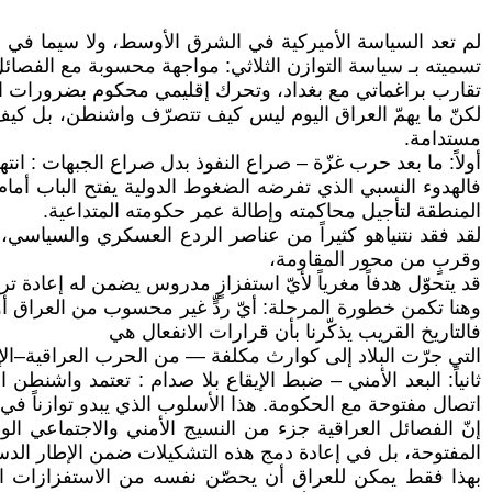
لم تعد السياسة الأميركية في الشرق الأوسط، ولا سيما في ال
تسميته بـ سياسة التوازن الثلاثي: مواجهة محسوبة مع الفصائل
تقارب براغماتي مع بغداد، وتحرك إقليمي محكوم بضرورات الت
لكنّ ما يهمّ العراق اليوم ليس كيف تتصرّف واشنطن، بل كيف 
مستدامة.
أولاً: ما بعد حرب غزّة – صراع النفوذ بدل صراع الجبهات : انتها
فالهدوء النسبي الذي تفرضه الضغوط الدولية يفتح الباب أمام
المنطقة لتأجيل محاكمته وإطالة عمر حكومته المتداعية.
لقد فقد نتنياهو كثيراً من عناصر الردع العسكري والسياسي،
وقربٍ من محور المقاومة،
قد يتحوّل هدفاً مغرياً لأيّ استفزازٍ مدروس يضمن له إعادة ترت
وهنا تكمن خطورة المرحلة: أيّ ردٍّ غير محسوب من العراق أو ف
فالتاريخ القريب يذكّرنا بأن قرارات الانفعال هي
التي جرّت البلاد إلى كوارث مكلفة — من الحرب العراقية–ال
ثانياً: البعد الأمني – ضبط الإيقاع بلا صدام : تعتمد واشن
اتصال مفتوحة مع الحكومة. هذا الأسلوب الذي يبدو توازناً في ا
إنّ الفصائل العراقية جزء من النسيج الأمني والاجتماعي الو
المفتوحة، بل في إعادة دمج هذه التشكيلات ضمن الإطار الدس
بهذا فقط يمكن للعراق أن يحصّن نفسه من الاستفزازات الا