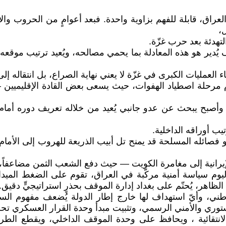
عراق، قابلة للفهم بزاوية واحدة. فبعد أعوامٍ من الحروب وال
،
هدئة بعد حرب غزّة.
يُدير هو هذه المعادلة بما يحمي مصالحه، ويُعيد ترتيب موقعه
ء العمليات الكبرى في غزّة لا يعني نهاية الصراع، بل انتقاله إلى 
 مرحلة اصطياد الهفوات، حيث يسعى بعض القادة الإقليميين – و
 وأصبح يبحث عن عدو جانبي يُعيد من خلاله تعريف دوره أمام 
يب أوراقه الداخلية.
صائله المسلحة قد يمنح تل أبيب الذريعة للهروب إلى الأمام، و
إيرانية إلى مغامرة الكويت — حيث دفع الشعب الثمن مضاعفاً، 
طن اليوم سياسة أمنية مركّبة في العراق، تقوم على الضغط الم
لظاهر، يُحتّم على بغداد إدارة الموقف بحذرٍ استراتيجيٍّ دقيق.
طني، وأيّ استهداف لها خارج إطار الدولة يُضعف مفهوم السياد
توري والأمني الرسمي، وتثبيت مبدأ وحدة القرار العسكري تحت
نتقائية ، ويحافظ على وحدة الموقف الداخلي، ويقطع الطري