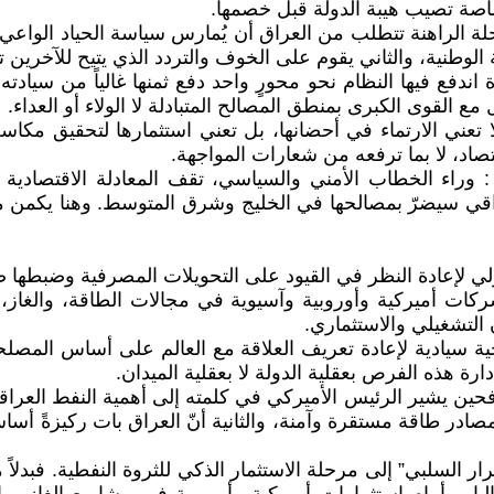
صة تصيب هيبة الدولة قبل خصمها.
لمرحلة الراهنة تتطلب من العراق أن يُمارس سياسة الحياد الواعي،
لوطنية، والثاني يقوم على الخوف والتردد الذي يتيح للآخرين تح
ندفع فيها النظام نحو محورٍ واحد دفع ثمنها غالياً من سيادته
مع القوى الكبرى بمنطق المصالح المتبادلة لا الولاء أو العداء.
 تعني الارتماء في أحضانها، بل تعني استثمارها لتحقيق مكاس
تصاد، لا بما ترفعه من شعارات المواجهة.
ي : وراء الخطاب الأمني والسياسي، تقف المعادلة الاقتصادية 
لعراقي سيضرّ بمصالحها في الخليج وشرق المتوسط. وهنا يكمن م
 لإعادة النظر في القيود على التحويلات المصرفية وضبطها 
ت أميركية وأوروبية وآسيوية في مجالات الطاقة، والغاز، وا
التشغيلي والاستثماري.
جية سيادية لإعادة تعريف العلاقة مع العالم على أساس المصلح
رة هذه الفرص بعقلية الدولة لا بعقلية الميدان.
ين يشير الرئيس الأميركي في كلمته إلى أهمية النفط العراق
صادر طاقة مستقرة وآمنة، والثانية أنّ العراق بات ركيزةً أساس
رار السلبي” إلى مرحلة الاستثمار الذكي للثروة النفطية. فبدلاً