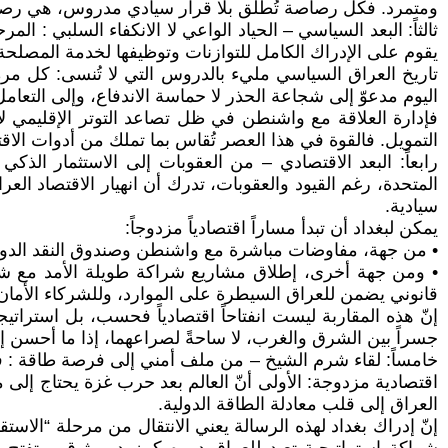
ومتمرد. فكل رصاصة تُطلق بلا قرار سيادي مدروس، هي رصا
ثالثاً: البعد السياسي – الحياد الواعي لا الانكفاء السلبي : ا
يقوم على الإدراك الكامل للتوازنات وتوظيفها لخدمة المصلحة ا
تاريخ العراق السياسي مليء بالدروس التي لا تُنسى: كل مرة ا
اليوم مدعوّ إلى شجاعة الحذر لا حماسة الاندفاع، وإلى التعامل 
فإدارة العلاقة مع واشنطن في ظل تصاعد التوتر الإقليمي لا
التمويل. فالقوة في هذا العصر تُقاس بما تملك من أدوات الاق
رابعاً: البعد الاقتصادي – من العقوبات إلى الاستثمار الذك
المتحدة، رغم القيود والعقوبات، تدرك أن انهيار الاقتصاد ا
سيادية.
يمكن لبغداد أن تبدأ مساراً اقتصادياً مزدوجاً:
• من جهة، مفاوضات مباشرة مع واشنطن وصندوق النقد الدولي
• ومن جهة أخرى، إطلاق مشاريع شراكة طويلة الأمد مع شركا
قانوني يضمن للعراق السيطرة على الموارد، وللشركاء الأمان 
إنّ هذه المقاربة ليست انفتاحاً اقتصادياً فحسب، بل استراتي
جسراً بين الشرق والغرب، لا ساحةً لصراعهما، إذا ما أحسن إدا
خامساً: لقاء شرم الشيخ – من ملف أمني إلى فرصة طاقة : فح
اقتصادية مزدوجة: الأولى أنّ العالم بعد حرب غزة يحتاج إلى م
العراق إلى قلب معادلة الطاقة الدولية.
إنّ إدراك بغداد لهذه الرسالة يعني الانتقال من مرحلة “الاستق