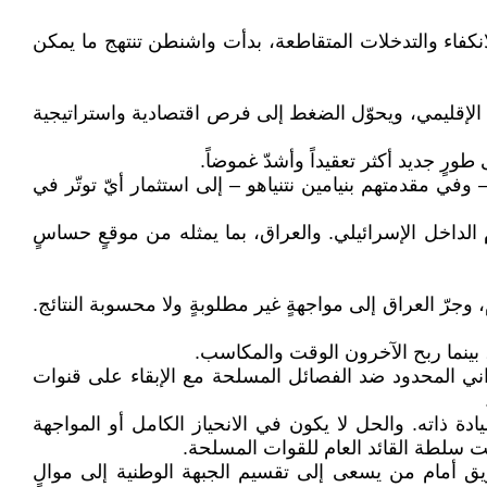
انكفاء والتدخلات المتقاطعة، بدأت واشنطن تنتهج ما يمكن
 الإقليمي، ويحوّل الضغط إلى فرص اقتصادية واستراتيجية
طورٍ جديد أكثر تعقيداً وأشدّ غموضاً.
في مقدمتهم بنيامين نتنياهو – إلى استثمار أيّ توتّر في
الداخل الإسرائيلي. والعراق، بما يمثله من موقعٍ حساسٍ
جرّ العراق إلى مواجهةٍ غير مطلوبةٍ ولا محسوبة النتائج.
بينما ربح الآخرون الوقت والمكاسب.
يداني المحدود ضد الفصائل المسلحة مع الإبقاء على قنوات
ة ذاته. والحل لا يكون في الانحياز الكامل أو المواجهة
 سلطة القائد العام للقوات المسلحة.
ق أمام من يسعى إلى تقسيم الجبهة الوطنية إلى موالٍ