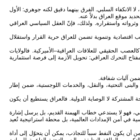
 لا الانكفاء السلبي. الفرق بينهما دقيق لكنه جوهري: الأول
ديد موقع العراق بدلاً عنه.
 وثرواته واستقراره. ولذلك، فإنّ العقل السياسي العراقي
ب اقتصادية وتنموية تضمن للعراق حرية القرار واستقلال
كالعصب الحقيقي للعلاقات العراقية–الأميركية. فالولايات
فتاح التحرك العراقي: تحويل الأزمة إلى فرصة استثمارية
ضمن آليات شفافة.
لبنى التحتية، والنقل، والخدمات اللوجستية، ضمن إطار
ة المشتركة لا الوصاية الدولية. فالعراق يستطيع أن يكون
ي، فهو لا يستدعي خطاب الهيمنة القديم، بل يرسل إشارة
ية في أمن الإمدادات العالمية، بل محطة استراتيجية تُعيد
 من أن يكون النفط سبباً للتجاذب، يمكن أن يتحوّل إلى أداة