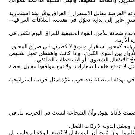
رير، والطاقة النظيفة، والبنى التحتية الداعمة للموانئ
ه “الفرصة مقابل الاستقرار ؛ العراق يوفّر بيئة استثمارية
سيٍ عابر إلى بداية تحوّل في هندسة العلاقات العراقية–
ده ضمانة للأمن. القوة الحقيقية للعراق اليوم تكمن في
 الأزمة.
ؤيته كمحور استقرارٍ وتنميةٍ لا كطرفٍ في صراع المحاور.
للأدوار بين القوى الكبرى. وإذا كانت واشنطن تميل لتقليص
خّ “الانفعال الشعبوي” أو الاستقطاب الطائفي .
لتي لا تندفع خلف الشعارات، ولا تبيع مواقفها مقابل لحظة
لية في تهدئة المنطقة بعد حرب غزّة تمثل فرصة استراتيجية
الصمت كأداة نفوذ، وأنّ الشجاعة ليست في الحرب، بل في
، وبعقل الدولة لا ردّات الفعل.
ا، وأن يُثبت أن المستقبل لا يُصنع بالولاء للمحاور، بل